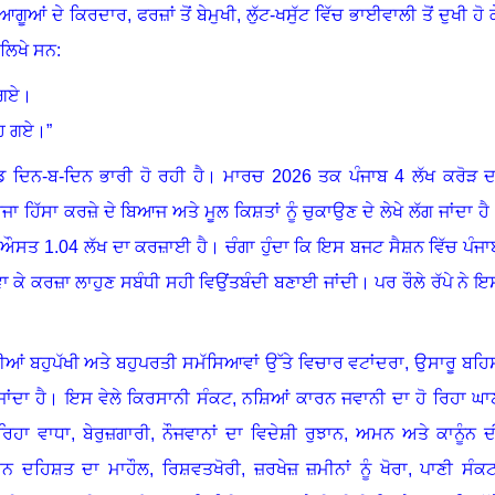
ਆਗੂਆਂ ਦੇ ਕਿਰਦਾਰ
,
ਫਰਜ਼ਾਂ ਤੋਂ ਬੇਮੁਖੀ
,
ਲੁੱਟ-ਖਸੁੱਟ ਵਿੱਚ ਭਾਈਵਾਲੀ ਤੋਂ ਦੁਖੀ ਹੋ ਕ
ਲਿਖੇ ਸਨ:
 ਗਏ
।
ਹਿ ਗਏ
।”
ੰਡ ਦਿਨ-ਬ-ਦਿਨ ਭਾਰੀ ਹੋ ਰਹੀ ਹੈ
।
ਮਾਰਚ
2026
ਤਕ ਪੰਜਾਬ
4
ਲੱਖ ਕਰੋੜ ਦ
ਜਾ ਹਿੱਸਾ ਕਰਜ਼ੇ ਦੇ ਬਿਆਜ ਅਤੇ ਮੂਲ ਕਿਸ਼ਤਾਂ ਨੂੰ ਚੁਕਾਉਣ ਦੇ ਲੇਖੇ ਲੱਗ ਜਾਂਦਾ ਹੈ
ੀ ਔਸਤ
1.04
ਲੱਖ ਦਾ ਕਰਜ਼ਾਈ ਹੈ
।
ਚੰਗਾ ਹੁੰਦਾ ਕਿ ਇਸ ਬਜਟ ਸੈਸ਼ਨ ਵਿੱਚ ਪੰਜਾ
ਵਾ ਕੇ ਕਰਜ਼ਾ ਲਾਹੁਣ ਸਬੰਧੀ ਸਹੀ ਵਿਉਂਤਬੰਦੀ ਬਣਾਈ ਜਾਂਦੀ
।
ਪਰ ਰੌਲੇ ਰੱਪੇ ਨੇ ਇ
ਆਂ ਬਹੁਪੱਖੀ ਅਤੇ ਬਹੁਪਰਤੀ ਸਮੱਸਿਆਵਾਂ ਉੱਤੇ ਵਿਚਾਰ ਵਟਾਂਦਰਾ
,
ਉਸਾਰੂ ਬਹਿ
ਂਦਾ ਹੈ
।
ਇਸ ਵੇਲੇ ਕਿਰਸਾਨੀ ਸੰਕਟ
,
ਨਸ਼ਿਆਂ ਕਾਰਨ ਜਵਾਨੀ ਦਾ ਹੋ ਰਿਹਾ ਘਾ
ਰਿਹਾ ਵਾਧਾ
,
ਬੇਰੁਜ਼ਗਾਰੀ
,
ਨੌਜਵਾਨਾਂ ਦਾ ਵਿਦੇਸ਼ੀ ਰੁਝਾਨ
,
ਅਮਨ ਅਤੇ ਕਾਨੂੰਨ ਦ
ਰਨ ਦਹਿਸ਼ਤ ਦਾ ਮਾਹੌਲ
,
ਰਿਸ਼ਵਤਖੋਰੀ
,
ਜ਼ਰਖੇਜ਼ ਜ਼ਮੀਨਾਂ ਨੂੰ ਖੋਰਾ
,
ਪਾਣੀ ਸੰਕ