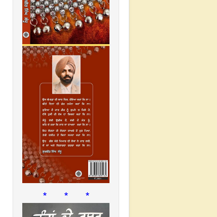
* * *