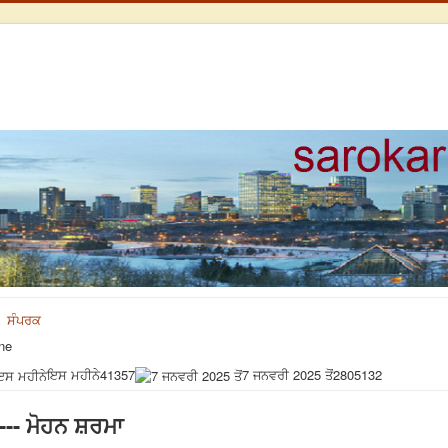
ਸੰਪਰਕ
ne
ਇਸ ਮਹੀਨੇ
41357
7 ਜਨਵਰੀ 2025 ਤੋਂ
2805132
--- ਮੋਹਨ ਸ਼ਰਮਾ