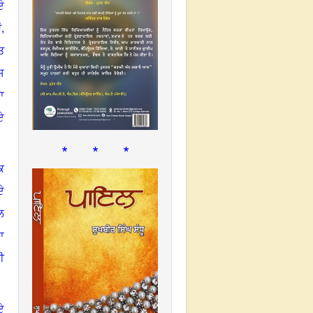
ਦੇ
ਂ
,
ਤ
ਸ
ਾ
ਏ
* * *
ਕ
ੇ
ਲ
ਾ
ੀ
ਏ