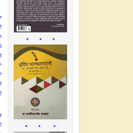
ਆ
ਈ
ਨ
* * *
6
ੇ
ਾ
ਂ
ੀ
ੈ
ਕ
* * *
ੇ