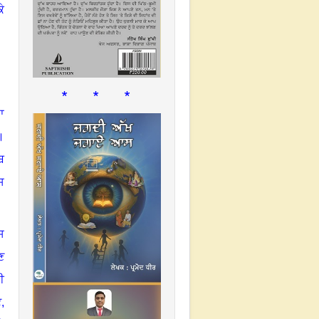
ੇ
* * *
ਾ
।
ਬ
ਸ
ਸ
ਣ
ੀ
ਟ
,