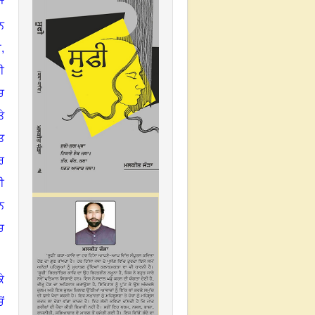
ਸਾ
ਨ
ਾ
,
ੀ
ਚ
ੇ
ਤ
ਰ
ੀ
ਨ
ਚ
ੇ
ਂ