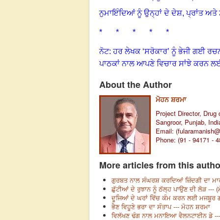
ਨੁਮਾਇੰਦਿਆਂ ਨੂੰ ਉਨ੍ਹਾਂ ਦੇ ਦੇਸ਼
,
ਪ੍ਰਾਂਤ ਅਤ
* * * * *
ਨੋਟ: ਹਰ ਲੇਖਕ ‘ਸਰੋਕਾਰ’ ਨੂੰ ਭੇਜੀ ਗਈ ਰਚ
ਪਾਠਕਾਂ ਨਾਲ ਆਪਣੇ ਵਿਚਾਰ ਸਾਂਝੇ ਕਰਨ ਲ
About the Author
ਮੋਹਨ ਸ਼ਰਮਾ
Project Director, Drug 
Sangroor, Punjab, Indi
Email: (
fularamanish
Phone: (91 - 94171 - 
More articles from this autho
ਗੁਰਬਤ ਨਾਲ ਸੰਘਰਸ਼ ਕਰਦਿਆਂ ਜ਼ਿੰਦਗੀ ਦਾ ਮਾਰ
ਛੁੱਟੀਆਂ ਦੇ ਰੁਝਾਨ ਨੂੰ ਠੱਲ੍ਹ ਪਾਉਣ ਦੀ ਲੋੜ --- 
ਦੂਜਿਆਂ ਦੇ ਘਰਾਂ ਵਿੱਚ ਕੰਮ ਕਰਨ ਲਈ ਮਜਬੂਰ 
ਭੈਣ ਵਿਹੂਣੇ ਭਰਾ ਦਾ ਸੰਤਾਪ --- ਮੋਹਨ ਸ਼ਰਮਾ
ਵਿਲੱਖਣ ਢੰਗ ਨਾਲ ਮਨਾਇਆ ਵੈਲਨਟਾਈਨ ਡੇ --