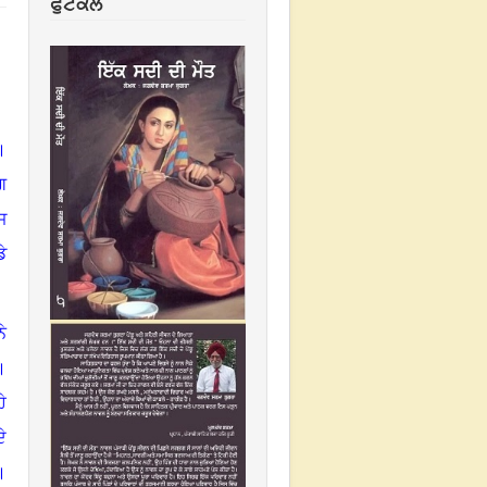
ਫੁਟਕਲ
।
ਗ
ਜ
ੇ
ੇ
।
ੇ
ੇ
।