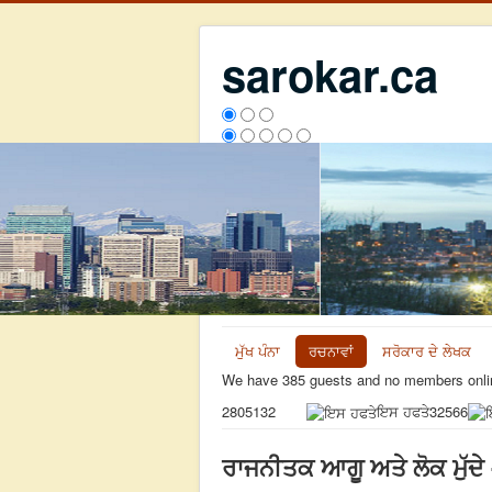
sarokar.ca
ਮੁੱਖ ਪੰਨਾ
ਰਚਨਾਵਾਂ
ਸਰੋਕਾਰ ਦੇ ਲੇਖਕ
We have 385 guests and no members onli
ਇਸ ਹਫਤੇ
32566
2805132
ਰਾਜਨੀਤਕ ਆਗੂ ਅਤੇ ਲੋਕ ਮੁੱਦੇ 