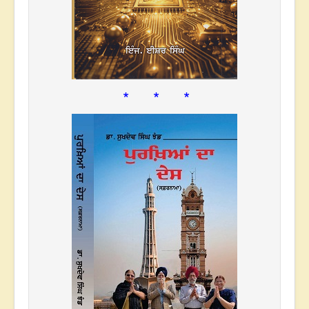
* * *