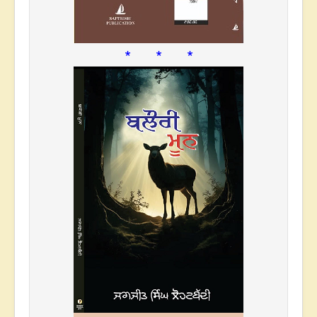
* * *