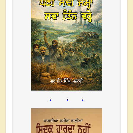
* * *