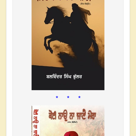
* * *