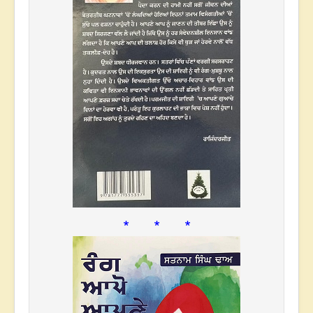
* * *