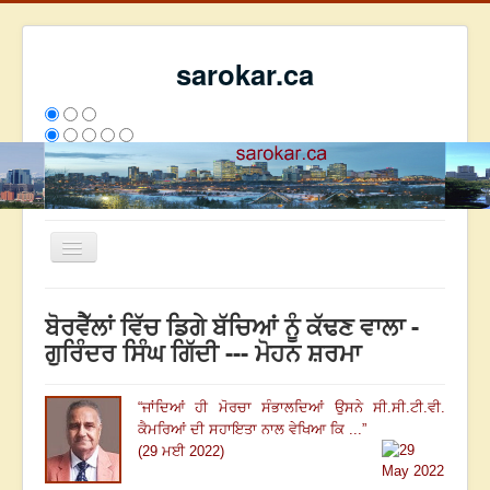
sarokar.ca
Toggle
Navigation
ਮੁੱਖ ਪੰਨਾ
ਬੋਰਵੈੱਲਾਂ ਵਿੱਚ ਡਿਗੇ ਬੱਚਿਆਂ ਨੂੰ ਕੱਢਣ ਵਾਲਾ -
ਰਚਨਾਵਾਂ
ਗੁਰਿੰਦਰ ਸਿੰਘ ਗਿੱਦੀ --- ਮੋਹਨ ਸ਼ਰਮਾ
ਸਰੋਕਾਰ ਦੇ ਲੇਖਕ
“
ਜਾਂਦਿਆਂ ਹੀ ਮੋਰਚਾ ਸੰਭਾਲਦਿਆਂ ਉਸਨੇ ਸੀ.ਸੀ.ਟੀ.ਵੀ.
ਸੰਪਰਕ
ਕੈਮਰਿਆਂ ਦੀ ਸਹਾਇਤਾ ਨਾਲ ਵੇਖਿਆ ਕਿ ...
”
We have 148 guests and no members online
(29 ਮਈ 2022)
ਇਸ ਹਫਤੇ
25265
ਇਸ ਮਹੀਨੇ
34056
2797831