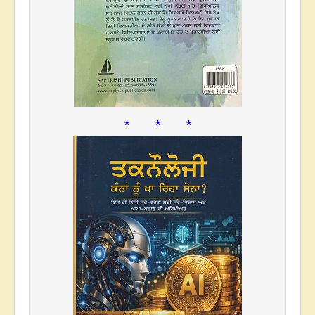
* * *