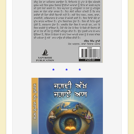
* * *