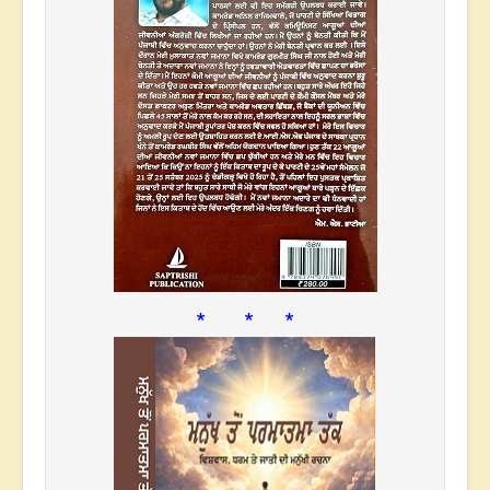
* * *