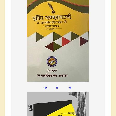
* * *