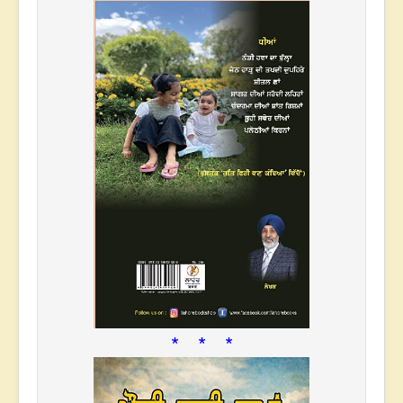
* * *