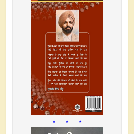
* * *