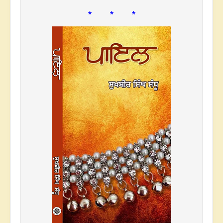
* * *