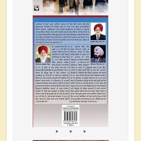
* * *