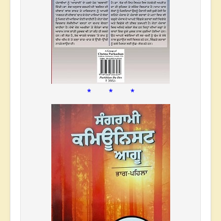
* * *