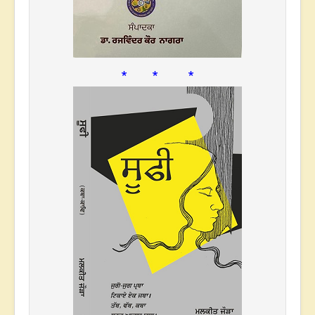
* * *