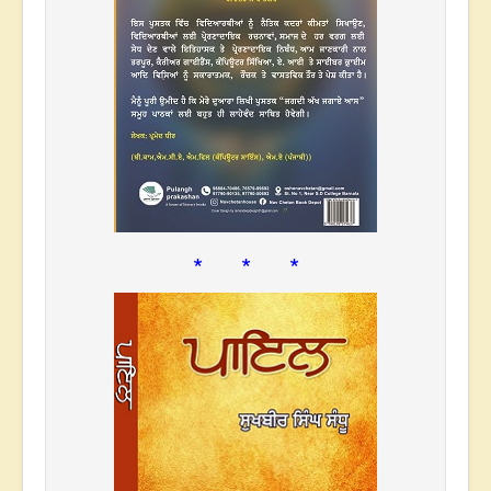
* * *