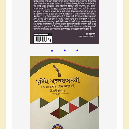
* * *