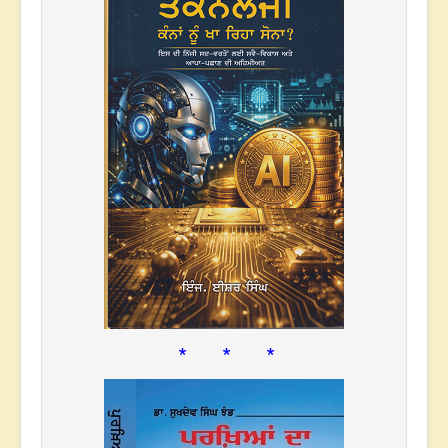
* * *