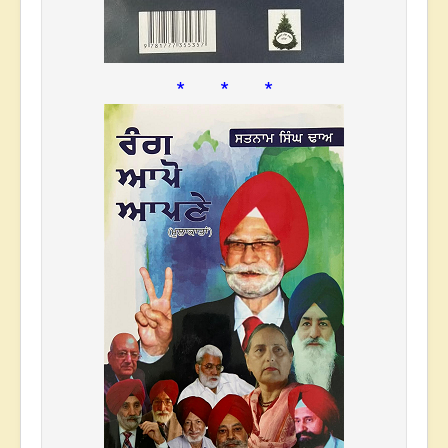
* * *