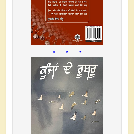
* * *