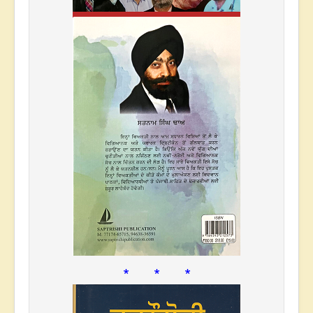
* * *