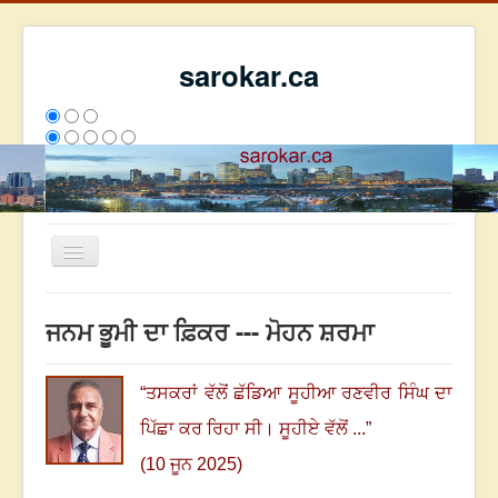
sarokar.ca
Toggle
Navigation
ਮੁੱਖ ਪੰਨਾ
ਜਨਮ ਭੂਮੀ ਦਾ ਫ਼ਿਕਰ --- ਮੋਹਨ ਸ਼ਰਮਾ
ਰਚਨਾਵਾਂ
ਸਰੋਕਾਰ ਦੇ ਲੇਖਕ
“
ਤਸਕਰਾਂ ਵੱਲੋਂ ਛੱਡਿਆ ਸੂਹੀਆ ਰਣਵੀਰ ਸਿੰਘ ਦਾ
ਸੰਪਰਕ
ਪਿੱਛਾ ਕਰ ਰਿਹਾ ਸੀ
।
ਸੂਹੀਏ ਵੱਲੋਂ ...
”
We have 272 guests and no members online
(10 ਜੂਨ 2025)
ਇਸ ਹਫਤੇ
32364
ਇਸ ਮਹੀਨੇ
41155
2804930