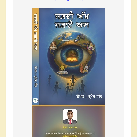
* * *