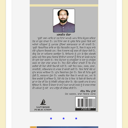
* * *