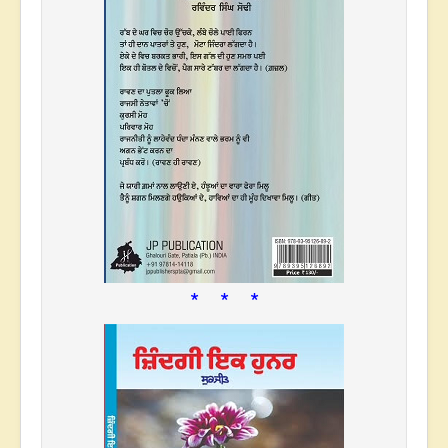
* * *