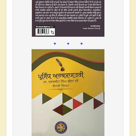
* * *