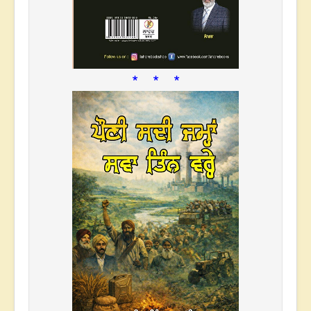
* * *