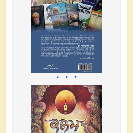
* * *