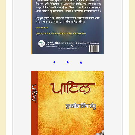
* * *