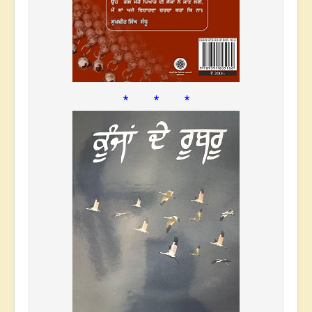
* * *