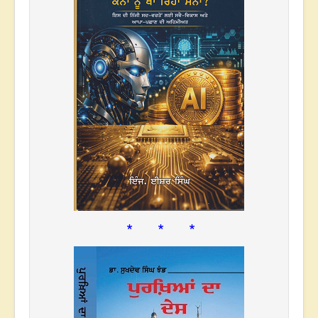
* * *