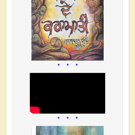
* * *
* * *