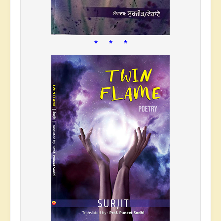
* * *