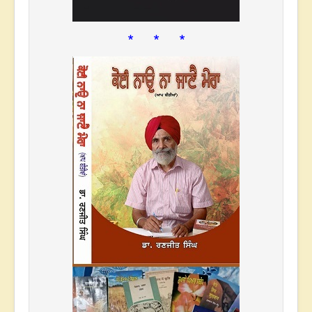
* * *