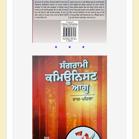
* * *