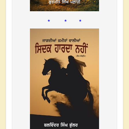
* * *