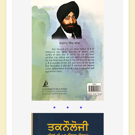
* * *