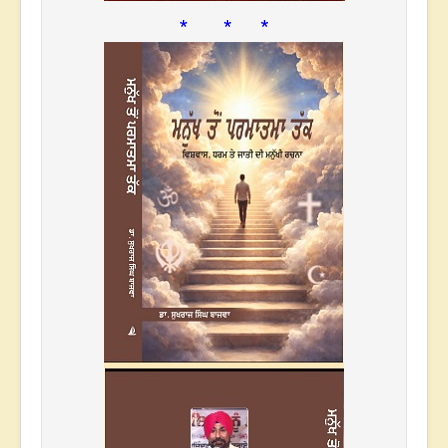
* * *