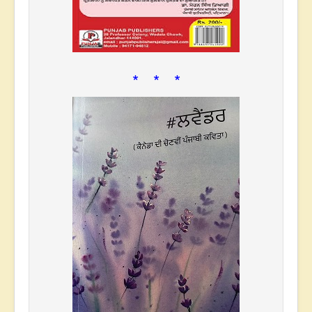
* * *