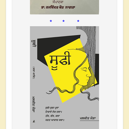
* * *