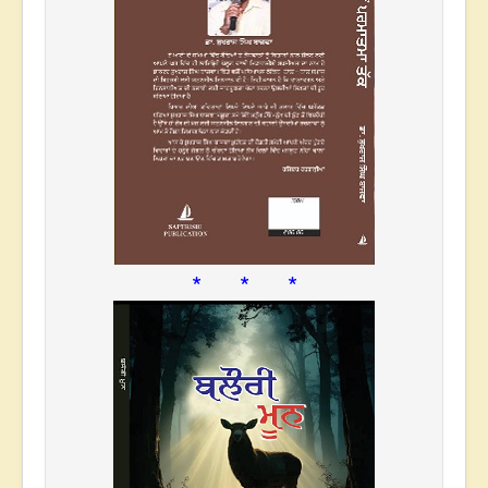
* * *