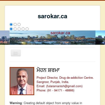
sarokar.ca
Toggle
Navigation
ਮੁੱਖ ਪੰਨਾ
ਮੋਹਨ ਸ਼ਰਮਾ
ਰਚਨਾਵਾਂ
Project Director, Drug de-addiction Centre.
ਸਰੋਕਾਰ ਦੇ ਲੇਖਕ
Sangroor, Punjab, India.
Email: (
fularamanish@gmail.com
)
ਸੰਪਰਕ
Phone: (91 - 94171 - 48866)
We have 352 guests and no members online
ਇਸ ਹਫਤੇ
27684
ਇਸ ਮਹੀਨੇ
36475
2800250
Warning
: Creating default object from empty value in