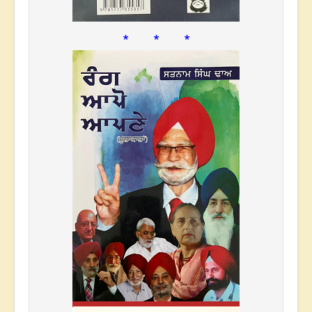
* * *