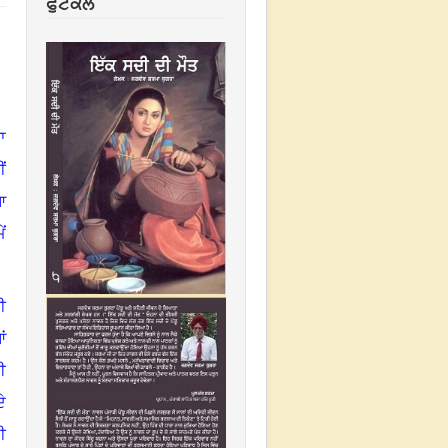
ਫੁਟਕਲ
ਾ
ਂ
ਆ
ਂ
ੀ
ਂ
ਈ
ੇ
ੀ