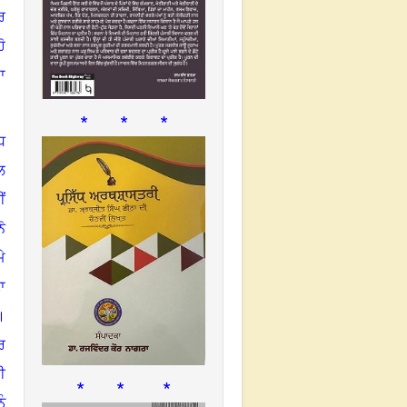
ਰ
ੋ
ਾ
* * *
ਧ
ਲ
ਂ
ੋ
ੇ
ਾ
।
ਰ
ਈ
* * *
ੰ