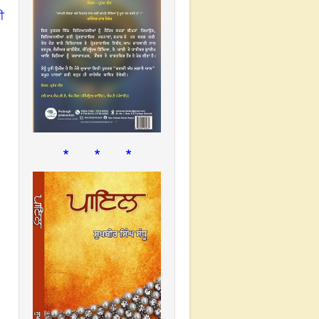
ੀ
* * *