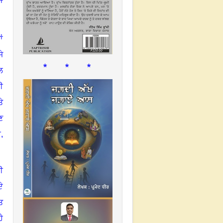
ਾ
ਂ
ਜੇ
* * *
ਲ
ੀ
ੇ
ਣ
ਰ
,
ੀ
ੇ
ਤ
ੈ