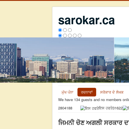
sarokar.ca
ਮੁੱਖ ਪੰਨਾ
ਰਚਨਾਵਾਂ
ਸਰੋਕਾਰ ਦੇ ਲੇਖਕ
We have 134 guests and no members onli
ਇਸ ਹਫਤੇ
31622
2804188
ਜਿਮਨੀ ਚੋਣ ਅਗਲੀ ਸਰਕਾਰ ਦਾ ਕੋ