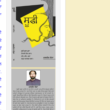
ਆ
ਾ
ੀ
ੇ
ੇਂ
ਰ
ਲ
.
ਈ
ਾ
ੀ
ੇ