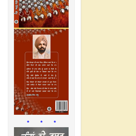
* * *