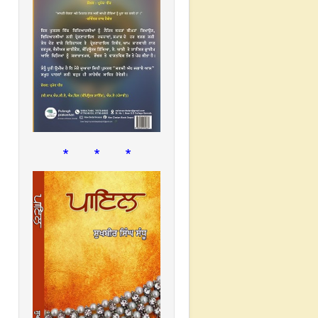
* * *