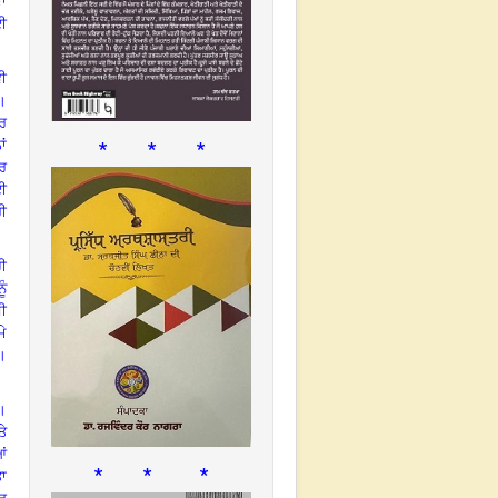
ਦਾ
ਈ
ਵੀ
।
ਾਰ
* * *
ਾਂ
ਰ
ਈ
ਰੀ
ਹੀ
ੂੰ
ੀ
ਮੇ
।
।
ੇ
ਂ
* * *
ਤਾ