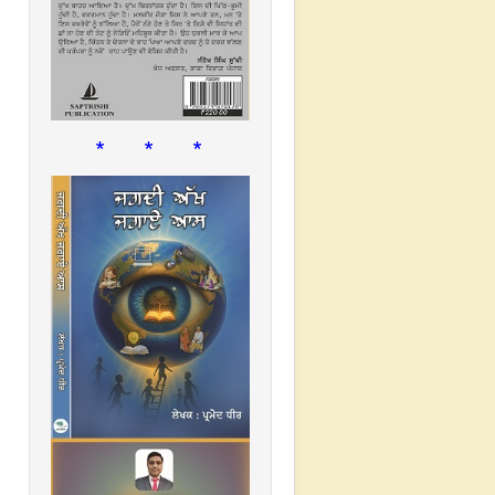
* * *