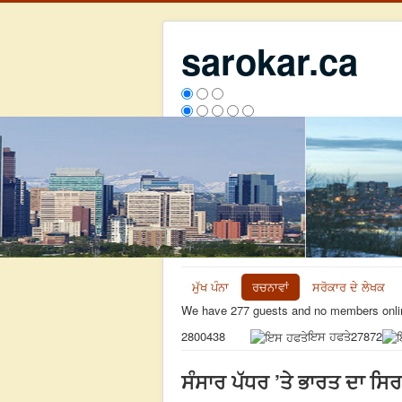
sarokar.ca
ਮੁੱਖ ਪੰਨਾ
ਰਚਨਾਵਾਂ
ਸਰੋਕਾਰ ਦੇ ਲੇਖਕ
We have 277 guests and no members onli
ਇਸ ਹਫਤੇ
27872
2800438
ਸੰਸਾਰ ਪੱਧਰ ’ਤੇ ਭਾਰਤ ਦਾ ਸਿਰ 