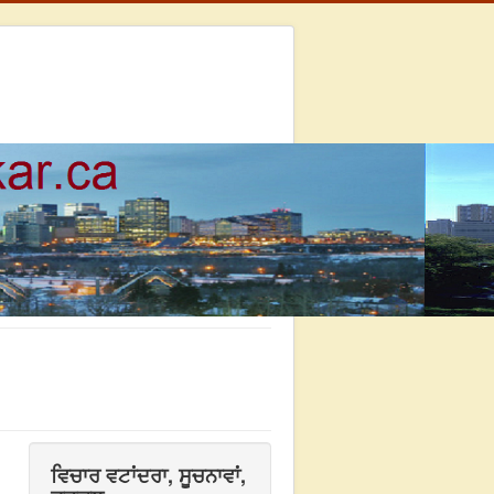
ਵਿਚਾਰ ਵਟਾਂਦਰਾ, ਸੂਚਨਾਵਾਂ,