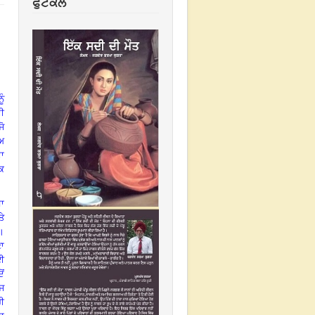
ਫੁਟਕਲ
ੂੰ
ਦੀ
ਜੋ
ੈਅ
ਦਾ
ਕ
ਸ਼ਾ
ਤੇ
।
ਾ
ਆਈ
ੋਂ
ਰਜ
ਰੀ