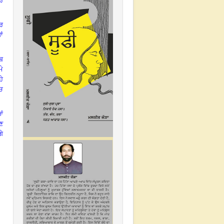
ਰ
ਪਰ
ਾਂ
ਬ
ਮੇ
ਹੇ
ੱਚ
ਂ
ਣ
ਗੇ