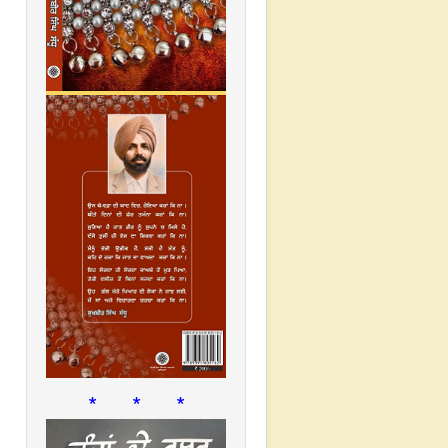
* * *