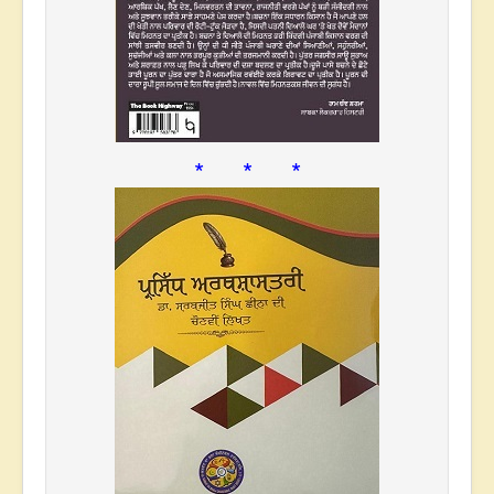
* * *