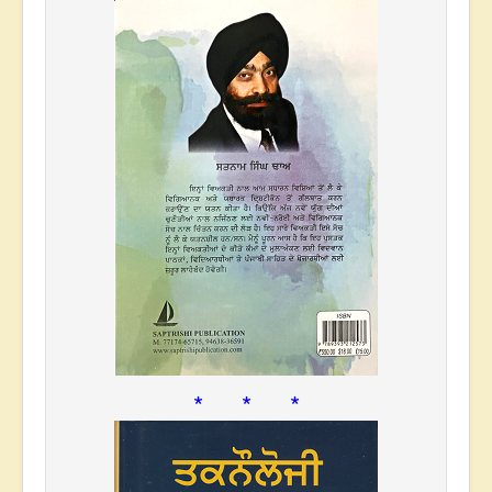
* * *