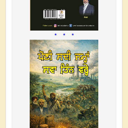
* * *