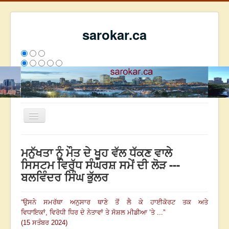
sarokar.ca
Toggle
Navigation
ਮੁੱਖ ਪੰਨਾ
ਮਨੁੱਖਤਾ ਨੂੰ ਮੌਤ ਦੇ ਖੂਹ ਵੱਲ ਧੱਕਣ ਵਾਲੇ
ਰਚਨਾਵਾਂ
ਸਿਸਟਮ ਵਿਰੁੱਧ ਸੰਘਰਸ਼ ਸਮੇਂ ਦੀ ਲੋੜ ---
ਬਲਵਿੰਦਰ ਸਿੰਘ ਭੁੱਲਰ
ਸਰੋਕਾਰ ਦੇ ਲੇਖਕ
ਸੰਪਰਕ
“
ਉਸਨੇ ਸਮਰੱਥਾ ਅਨੁਸਾਰ ਥਾਣੇ ਤੋਂ ਲੈ ਕੇ ਹਾਈਕੋਰਟ ਤਕ ਅਤੇ
We have 227 guests and no members online
ਵਿਧਾਇਕਾਂ
,
ਵਿਰੋਧੀ ਧਿਰ ਦੇ ਨੇਤਾਵਾਂ ਤੇ ਸੋਸ਼ਲ ਮੀਡੀਆ ’ਤੇ ...
”
ਇਸ ਹਫਤੇ
35671
ਇਸ ਮਹੀਨੇ
44462
2808237
(15 ਸਤੰਬਰ 2024)