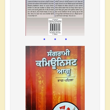
* * *