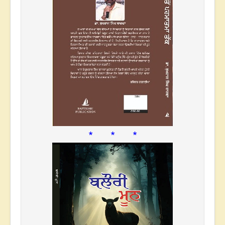
* * *