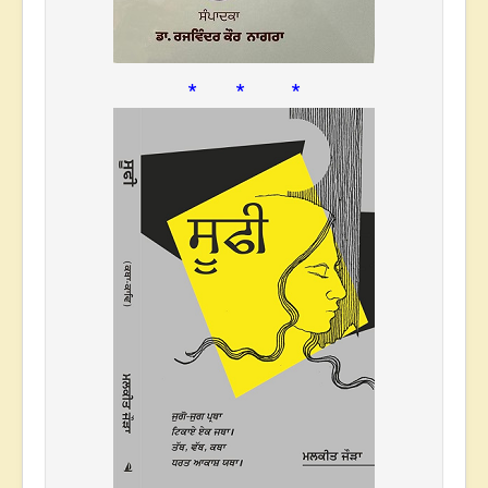
* * *