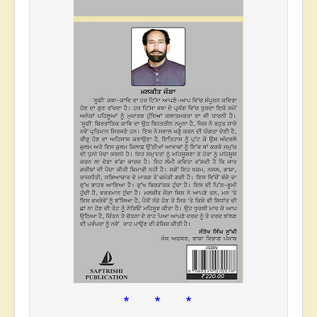
* * *