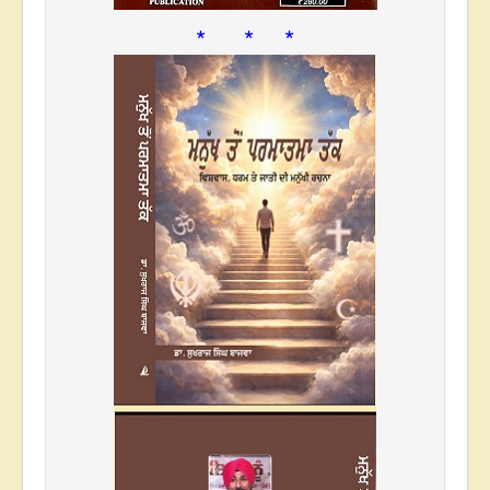
* * *