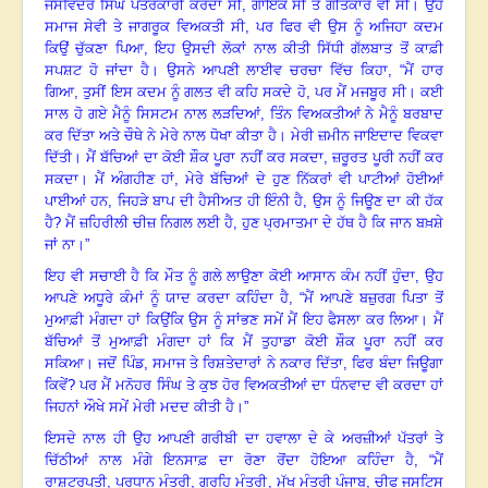
ਜਸਵਿੰਦਰ ਸਿੰਘ ਪੱਤਰਕਾਰੀ ਕਰਦਾ ਸੀ
,
ਗਾਇਕ ਸੀ ਤੇ ਗੀਤਕਾਰ ਵੀ ਸੀ
।
ਉਹ
ਸਮਾਜ ਸੇਵੀ ਤੇ ਜਾਗਰੂਕ ਵਿਅਕਤੀ ਸੀ
,
ਪਰ ਫਿਰ ਵੀ ਉਸ ਨੂੰ ਅਜਿਹਾ ਕਦਮ
ਕਿਉਂ ਚੁੱਕਣਾ ਪਿਆ
,
ਇਹ ਉਸਦੀ ਲੋਕਾਂ ਨਾਲ ਕੀਤੀ ਸਿੱਧੀ ਗੱਲਬਾਤ ਤੋਂ ਕਾਫ਼ੀ
ਸਪਸ਼ਟ ਹੋ ਜਾਂਦਾ ਹੈ
।
ਉਸਨੇ ਆਪਣੀ ਲਾਈਵ ਚਰਚਾ ਵਿੱਚ ਕਿਹਾ
, “
ਮੈਂ ਹਾਰ
ਗਿਆ
,
ਤੁਸੀਂ ਇਸ ਕਦਮ ਨੂੰ ਗਲਤ ਵੀ ਕਹਿ ਸਕਦੇ ਹੋ
,
ਪਰ ਮੈਂ ਮਜਬੂਰ ਸੀ
।
ਕਈ
ਸਾਲ ਹੋ ਗਏ ਮੈਨੂੰ ਸਿਸਟਮ ਨਾਲ ਲੜਦਿਆਂ
,
ਤਿੰਨ ਵਿਅਕਤੀਆਂ ਨੇ ਮੈਨੂੰ ਬਰਬਾਦ
ਕਰ ਦਿੱਤਾ ਅਤੇ ਚੌਥੇ ਨੇ ਮੇਰੇ ਨਾਲ ਧੋਖਾ ਕੀਤਾ ਹੈ
।
ਮੇਰੀ ਜ਼ਮੀਨ ਜਾਇਦਾਦ ਵਿਕਵਾ
ਦਿੱਤੀ
।
ਮੈਂ ਬੱਚਿਆਂ ਦਾ ਕੋਈ ਸ਼ੌਕ ਪੂਰਾ ਨਹੀਂ ਕਰ ਸਕਦਾ
,
ਜ਼ਰੂਰਤ ਪੂਰੀ ਨਹੀਂ ਕਰ
ਸਕਦਾ
।
ਮੈਂ ਅੰਗਹੀਣ ਹਾਂ
,
ਮੇਰੇ ਬੱਚਿਆਂ ਦੇ ਹੁਣ ਨਿੱਕਰਾਂ ਵੀ ਪਾਟੀਆਂ ਹੋਈਆਂ
ਪਾਈਆਂ ਹਨ
,
ਜਿਹੜੇ ਬਾਪ ਦੀ ਹੈਸੀਅਤ ਹੀ ਇੰਨੀ ਹੈ, ਉਸ ਨੂੰ ਜਿਊਣ ਦਾ ਕੀ ਹੱਕ
ਹੈ
?
ਮੈਂ ਜ਼ਹਿਰੀਲੀ ਚੀਜ਼ ਨਿਗਲ ਲਈ ਹੈ, ਹੁਣ ਪ੍ਰਮਾਤਮਾ ਦੇ ਹੱਥ ਹੈ ਕਿ ਜਾਨ ਬਖ਼ਸ਼ੇ
ਜਾਂ ਨਾ
।”
ਇਹ ਵੀ ਸਚਾਈ ਹੈ ਕਿ ਮੌਤ ਨੂੰ ਗਲੇ ਲਾਉਣਾ ਕੋਈ ਆਸਾਨ ਕੰਮ ਨਹੀਂ ਹੁੰਦਾ
,
ਉਹ
ਆਪਣੇ ਅਧੂਰੇ ਕੰਮਾਂ ਨੂੰ ਯਾਦ ਕਰਦਾ ਕਹਿੰਦਾ ਹੈ
, “
ਮੈਂ ਆਪਣੇ ਬਜ਼ੁਰਗ ਪਿਤਾ ਤੋਂ
ਮੁਆਫ਼ੀ ਮੰਗਦਾ ਹਾਂ ਕਿਉਂਕਿ ਉਸ ਨੂੰ ਸਾਂਭਣ ਸਮੇਂ ਮੈਂ ਇਹ ਫੈਸਲਾ ਕਰ ਲਿਆ
।
ਮੈਂ
ਬੱਚਿਆਂ ਤੋਂ ਮੁਆਫ਼ੀ ਮੰਗਦਾ ਹਾਂ ਕਿ ਮੈਂ ਤੁਹਾਡਾ ਕੋਈ ਸ਼ੌਕ ਪੂਰਾ ਨਹੀਂ ਕਰ
ਸਕਿਆ
।
ਜਦੋਂ ਪਿੰਡ
,
ਸਮਾਜ ਤੇ ਰਿਸ਼ਤੇਦਾਰਾਂ ਨੇ ਨਕਾਰ ਦਿੱਤਾ
,
ਫਿਰ ਬੰਦਾ ਜਿਊਗਾ
ਕਿਵੇਂ
?
ਪਰ ਮੈਂ ਮਨੋਹਰ ਸਿੰਘ ਤੇ ਕੁਝ ਹੋਰ ਵਿਅਕਤੀਆਂ ਦਾ ਧੰਨਵਾਦ ਵੀ ਕਰਦਾ ਹਾਂ
ਜਿਹਨਾਂ ਔਖੇ ਸਮੇਂ ਮੇਰੀ ਮਦਦ ਕੀਤੀ ਹੈ
।”
ਇਸਦੇ ਨਾਲ ਹੀ ਉਹ ਆਪਣੀ ਗਰੀਬੀ ਦਾ ਹਵਾਲਾ ਦੇ ਕੇ ਅਰਜ਼ੀਆਂ ਪੱਤਰਾਂ ਤੇ
ਚਿੱਠੀਆਂ ਨਾਲ ਮੰਗੇ ਇਨਸਾਫ਼ ਦਾ ਰੋਣਾ ਰੋਂਦਾ ਹੋਇਆ ਕਹਿੰਦਾ ਹੈ
, “
ਮੈਂ
ਰਾਸ਼ਟਰਪਤੀ
,
ਪ੍ਰਧਾਨ ਮੰਤਰੀ
,
ਗ੍ਰਹਿ ਮੰਤਰੀ
,
ਮੁੱਖ ਮੰਤਰੀ ਪੰਜਾਬ
,
ਚੀਫ ਜਸਟਿਸ