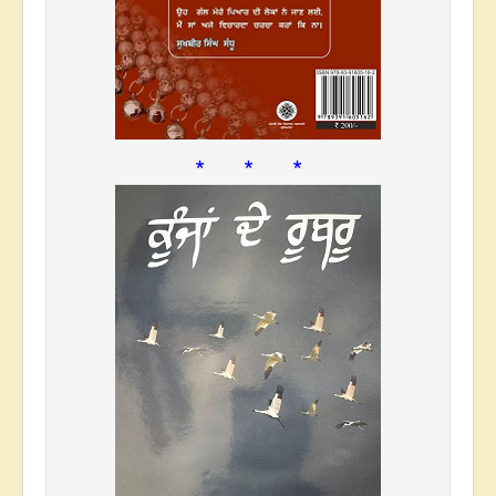
* * *