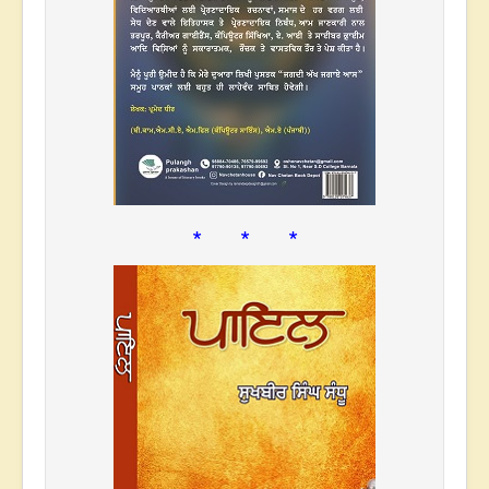
* * *