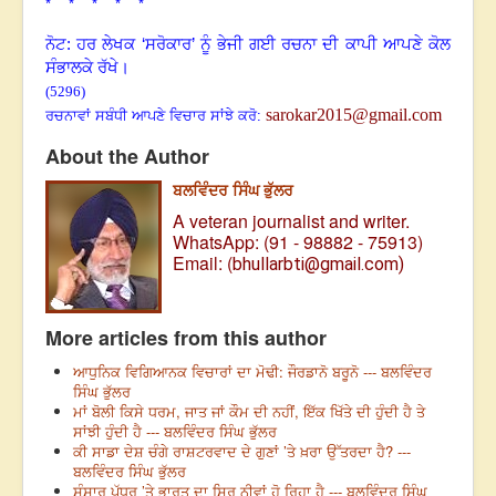
*
* * * *
ਨੋਟ: ਹਰ ਲੇਖਕ ‘ਸਰੋਕਾਰ’ ਨੂੰ ਭੇਜੀ ਗਈ ਰਚਨਾ ਦੀ ਕਾਪੀ ਆਪਣੇ ਕੋਲ
ਸੰਭਾਲਕੇ ਰੱਖੇ।
(5296)
sarokar2015@gmail.com
ਰਚਨਾਵਾਂ ਸਬੰਧੀ ਆਪਣੇ ਵਿਚਾਰ ਸਾਂਝੇ ਕਰੋ:
About the Author
ਬਲਵਿੰਦਰ ਸਿੰਘ ਭੁੱਲਰ
A veteran journalist and writer.
WhatsApp: (91 - 98882 - 75913)
Email: (
bhullarbti@gmail.com)
More articles from this author
ਆਧੁਨਿਕ ਵਿਗਿਆਨਕ ਵਿਚਾਰਾਂ ਦਾ ਮੋਢੀ: ਜੌਰਡਾਨੋ ਬਰੂਨੋ --- ਬਲਵਿੰਦਰ
ਸਿੰਘ ਭੁੱਲਰ
ਮਾਂ ਬੋਲੀ ਕਿਸੇ ਧਰਮ, ਜਾਤ ਜਾਂ ਕੌਮ ਦੀ ਨਹੀਂ, ਇੱਕ ਖਿੱਤੇ ਦੀ ਹੁੰਦੀ ਹੈ ਤੇ
ਸਾਂਝੀ ਹੁੰਦੀ ਹੈ --- ਬਲਵਿੰਦਰ ਸਿੰਘ ਭੁੱਲਰ
ਕੀ ਸਾਡਾ ਦੇਸ਼ ਚੰਗੇ ਰਾਸ਼ਟਰਵਾਦ ਦੇ ਗੁਣਾਂ ’ਤੇ ਖ਼ਰਾ ਉੱਤਰਦਾ ਹੈ? ---
ਬਲਵਿੰਦਰ ਸਿੰਘ ਭੁੱਲਰ
ਸੰਸਾਰ ਪੱਧਰ ’ਤੇ ਭਾਰਤ ਦਾ ਸਿਰ ਨੀਵਾਂ ਹੋ ਰਿਹਾ ਹੈ --- ਬਲਵਿੰਦਰ ਸਿੰਘ