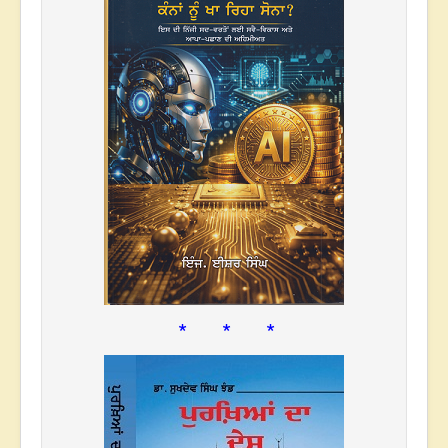
* * *