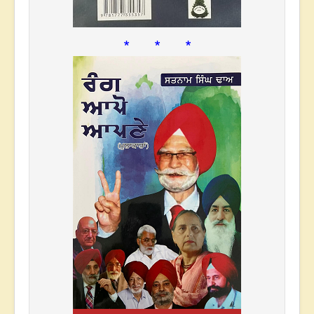
* * *