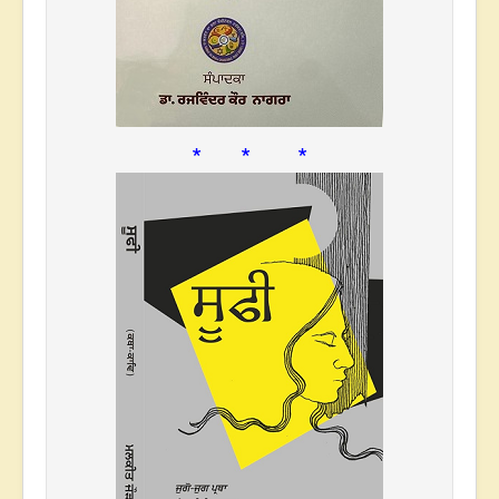
* * *