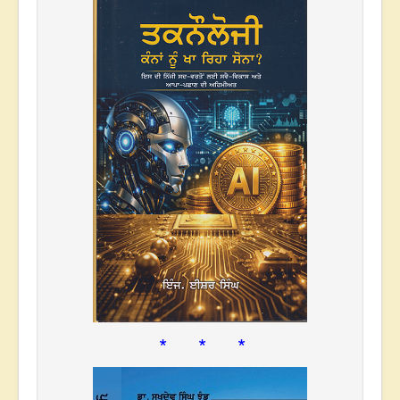
* * *