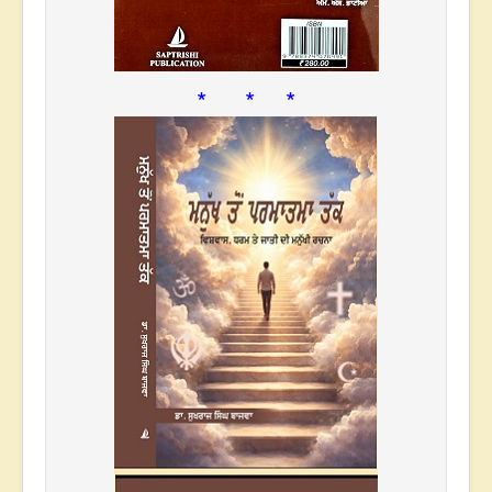
* * *