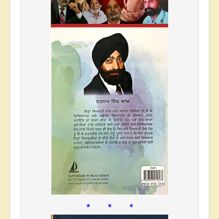
* * *