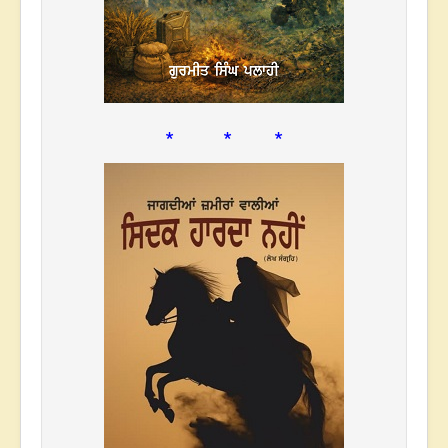
* * *