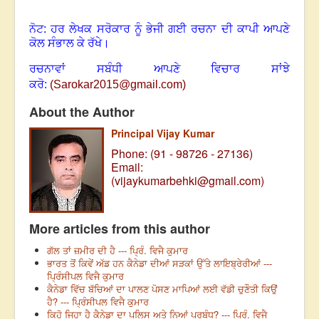
* * * * *
ਨੋਟ: ਹਰ ਲੇਖਕ ਸਰੋਕਾਰ ਨੂੰ ਭੇਜੀ ਗਈ ਰਚਨਾ ਦੀ ਕਾਪੀ ਆਪਣੇ
ਕੋਲ ਸੰਭਾਲ ਕੇ ਰੱਖੇ।
ਰਚਨਾਵਾਂ ਸਬੰਧੀ ਆਪਣੇ ਵਿਚਾਰ ਸਾਂਝੇ
ਕਰੋ:
(
Sarokar2015@gmail.com
)
About the Author
Principal Vijay Kumar
Phone: (91 - 98726 - 27136)
Email:
(
vijaykumarbehki@gmail.com
)
More articles from this author
ਗੱਲ ਤਾਂ ਜ਼ਮੀਰ ਦੀ ਹੈ --- ਪ੍ਰਿੰ. ਵਿਜੈ ਕੁਮਾਰ
ਭਾਰਤ ਤੋਂ ਕਿਵੇਂ ਅੱਡ ਹਨ ਕੈਨੇਡਾ ਦੀਆਂ ਸੜਕਾਂ ਉੱਤੇ ਲਾਇਬ੍ਰੇਰੀਆਂ ---
ਪ੍ਰਿੰਸੀਪਲ ਵਿਜੈ ਕੁਮਾਰ
ਕੈਨੇਡਾ ਵਿੱਚ ਬੱਚਿਆਂ ਦਾ ਪਾਲਣ ਪੋਸਣ ਮਾਪਿਆਂ ਲਈ ਵੱਡੀ ਚੁਣੌਤੀ ਕਿਉਂ
ਹੈ? --- ਪ੍ਰਿੰਸੀਪਲ ਵਿਜੈ ਕੁਮਾਰ
ਕਿਹੋ ਜਿਹਾ ਹੈ ਕੈਨੇਡਾ ਦਾ ਪੁਲਿਸ ਅਤੇ ਨਿਆਂ ਪ੍ਰਬੰਧ? --- ਪ੍ਰਿੰ. ਵਿਜੈ