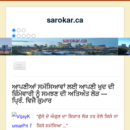
sarokar.ca
Toggle
Navigation
ਮੁੱਖ ਪੰਨਾ
ਆਪਣੀਆਂ ਸਮੱਸਿਆਵਾਂ ਲਈ ਆਪਣੀ ਖੁਦ ਦੀ
ਰਚਨਾਵਾਂ
ਜ਼ਿੰਮੇਵਾਰੀ ਨੂੰ ਸਮਝਣ ਦੀ ਅਤਿਅੰਤ ਲੋੜ ---
ਪ੍ਰਿੰ. ਵਿਜੈ ਕੁਮਾਰ
ਸਰੋਕਾਰ ਦੇ ਲੇਖਕ
ਸੰਪਰਕ
“
ਗੁੱਸੇ ਦੇ ਔਗੁਣ ਦਾ ਸ਼ਿਕਾਰ ਲੋਕ ਹਰ ਵੇਲੇ ਕਿਸੇ ਨਾ
We have 103 guests and no members online
ਇਸ ਹਫਤੇ
22955
ਇਸ ਮਹੀਨੇ
31746
2795521
ਕਿਸੇ ਸਮੱਸਿਆ ...
”