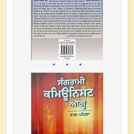
* * *