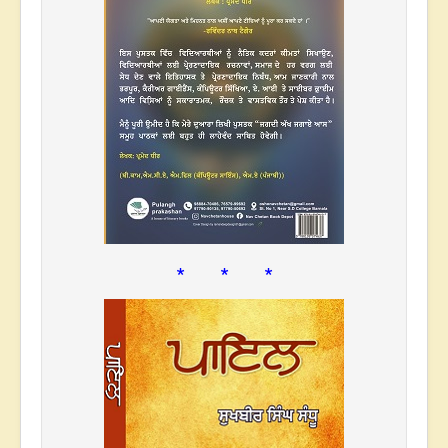
* * *