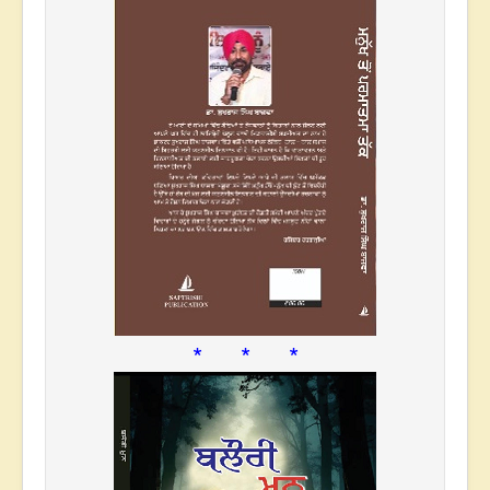
* * *