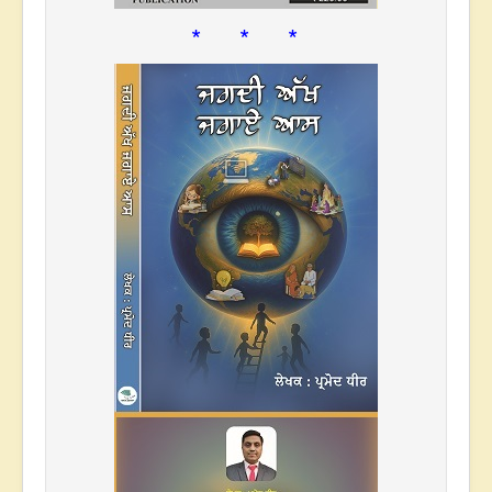
* * *