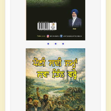
* * *