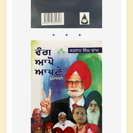
* * *