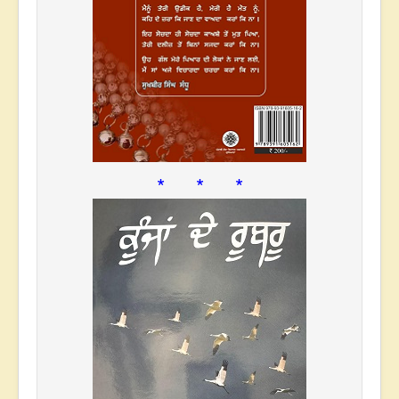
* * *