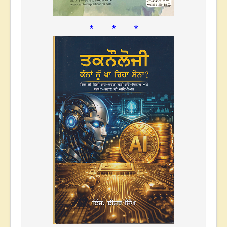
* * *