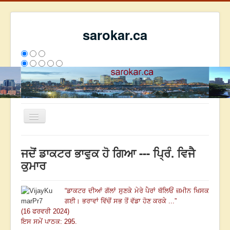
sarokar.ca
Toggle
Navigation
ਮੁੱਖ ਪੰਨਾ
ਜਦੋਂ ਡਾਕਟਰ ਭਾਵੁਕ ਹੋ ਗਿਆ --- ਪ੍ਰਿੰ. ਵਿਜੈ
ਰਚਨਾਵਾਂ
ਕੁਮਾਰ
ਸਰੋਕਾਰ ਦੇ ਲੇਖਕ
“
ਡਾਕਟਰ ਦੀਆਂ ਗੱਲਾਂ ਸੁਣਕੇ ਮੇਰੇ ਪੈਰਾਂ ਥੱਲਿਓਂ ਜ਼ਮੀਨ ਖਿਸਕ
ਸੰਪਰਕ
ਗਈ
।
ਭਰਾਵਾਂ ਵਿੱਚੋਂ ਸਭ ਤੋਂ ਵੱਡਾ ਹੋਣ ਕਰਕੇ ...
”
We have 90 guests and no members online
(16 ਫਰਵਰੀ 2024)
ਅੱਜ
1107
ਕੱਲ੍ਹ
5139
ਇਸ ਹਫਤੇ
21363
2793929
ਇਸ ਸਮੇਂ ਪਾਠਕ: 295.