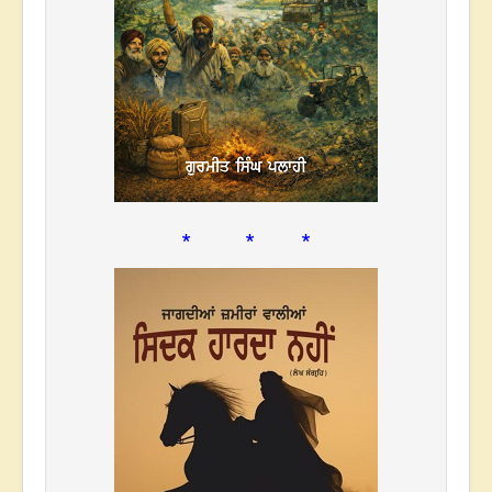
* * *