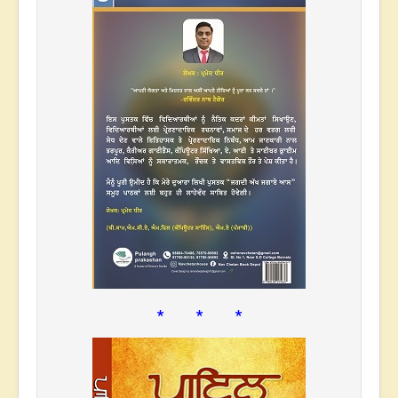
* * *