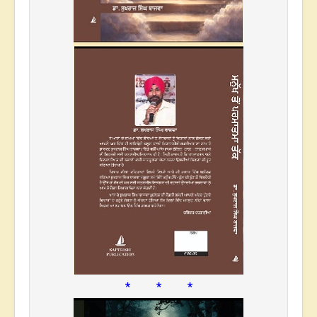
* * *