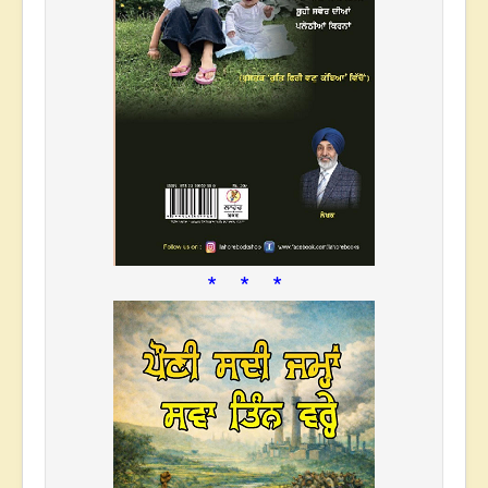
* * *