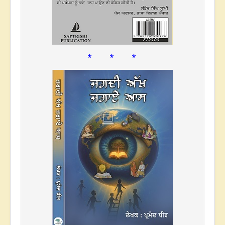
* * *