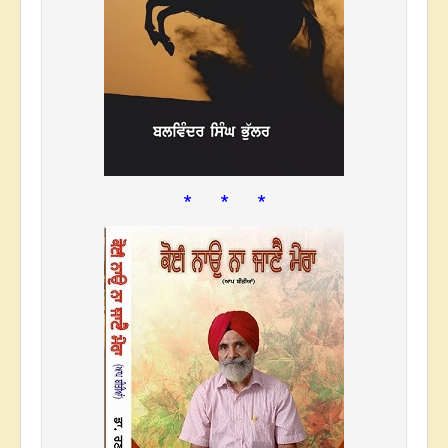
* * *