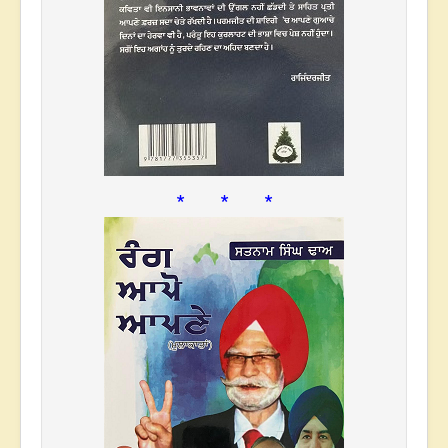
* * *