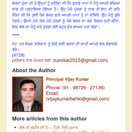
ਭੇਜਦਾ ਹੁੰਦਾ ਸੀ ਤੇ ਉਨ੍ਹਾਂ ਨੂੰ ਕਹਿੰਦਾ ਸੀ ਕਿ ਤੁਹਾਡੇ ਪਾਪਾ ਨੇ ਮੈਨੂੰ ਆਪਣੇ ਬੱਚਿਆਂ
ਵਾਂਗ ਹੀ ਪੜ੍ਹਾਇਆ ਹੋਇਆ ਹੈ
।
ਉਹ ਮੇਰੇ ਪੁੱਤਰਾਂ ਨੂੰ ਨਾਲ ਹੀ ਇਹ ਵੀ ਕਹਿ
ਦਿੰਦਾ ਸੀ ਕਿ ਤੁਸੀਂ ਪੈਸੇ ਭੇਜਣ ਬਾਰੇ ਆਪਣੇ ਪਾਪਾ ਨੂੰ ਨਾ ਦੱਸਿਓ
,
ਉਹ ਮੈਨੂੰ ਗੁੱਸੇ
ਹੋਣਗੇ
।
ਉਸਨੇ ਮੇਰੇ ਕੋਲ ਮੇਰੇ ਪੁੱਤਰਾਂ ਨੂੰ ਪੈਸੇ ਭੇਜਣ ਦਾ ਕਦੇ ਜ਼ਿਕਰ ਨਹੀਂ ਕੀਤਾ
,
ਇਸ ਗੱਲ ਦਾ ਮੈਨੂੰ ਮੇਰੇ ਪੁੱਤਰਾਂ ਕੋਲੋਂ ਬਹੁਤ ਦੇਰ ਬਾਅਦ ਪਤਾ ਲੱਗਾ
।
*****
ਨੋਟ: ਹਰ ਲੇਖਕ ‘ਸਰੋਕਾਰ’ ਨੂੰ ਭੇਜੀ ਗਈ ਰਚਨਾ ਦੀ ਕਾਪੀ ਆਪਣੇ ਕੋਲ ਸੰਭਾਲਕੇ
ਰੱਖੇ।
(4729)
sarokar2015@gmail.com
(
ਸਰੋਕਾਰ ਨਾਲ ਸੰਪਰਕ ਲਈ:
(
)
About the Author
Principal Vijay Kumar
Phone: (91 - 98726 - 27136)
Email:
(
vijaykumarbehki@gmail.com
)
More articles from this author
ਗੱਲ ਤਾਂ ਜ਼ਮੀਰ ਦੀ ਹੈ --- ਪ੍ਰਿੰ. ਵਿਜੈ ਕੁਮਾਰ