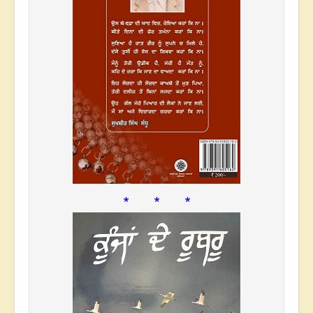
* * *