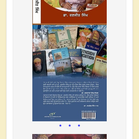
* * *