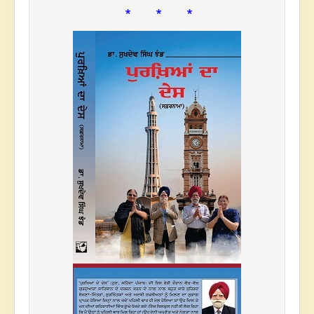
* * *