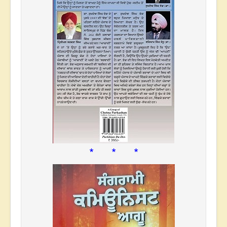
* * *