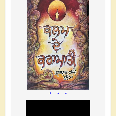
* * *