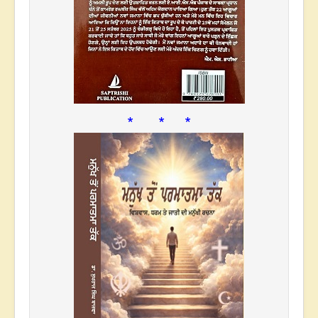
* * *