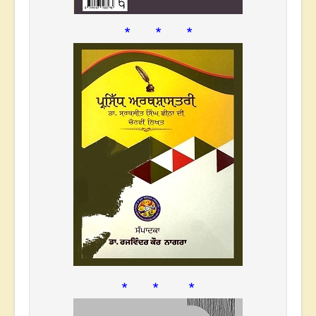
* * *
* * *