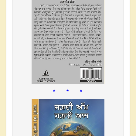
* * *