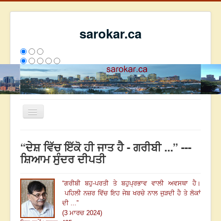
sarokar.ca
Toggle
Navigation
ਮੁੱਖ ਪੰਨਾ
“ਦੇਸ਼ ਵਿੱਚ ਇੱਕੋ ਹੀ ਜਾਤ ਹੈ - ਗਰੀਬੀ ...” ---
ਰਚਨਾਵਾਂ
ਸ਼ਿਆਮ ਸੁੰਦਰ ਦੀਪਤੀ
ਸਰੋਕਾਰ ਦੇ ਲੇਖਕ
“
ਗਰੀਬੀ ਬਹੁ-ਪਰਤੀ ਤੇ ਬਹੁਪ੍ਰਭਾਵ ਵਾਲੀ ਅਵਸਥਾ ਹੈ
।
ਸੰਪਰਕ
ਪਹਿਲੀ ਨਜ਼ਰ ਵਿੱਚ ਇਹ ਜੇਬ ਖਰਚੇ ਨਾਲ ਜੁੜਦੀ ਹੈ ਤੇ ਲੋਕਾਂ
We have 125 guests and no members online
ਦੀ ...
”
ਇਸ ਹਫਤੇ
1491
ਇਸ ਮਹੀਨੇ
49071
2812846
(3 ਮਾਰਚ 2024)