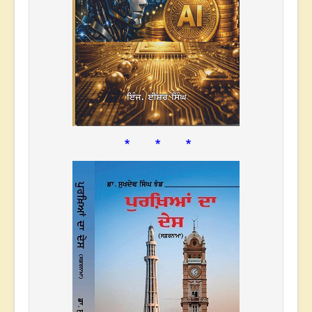
* * *