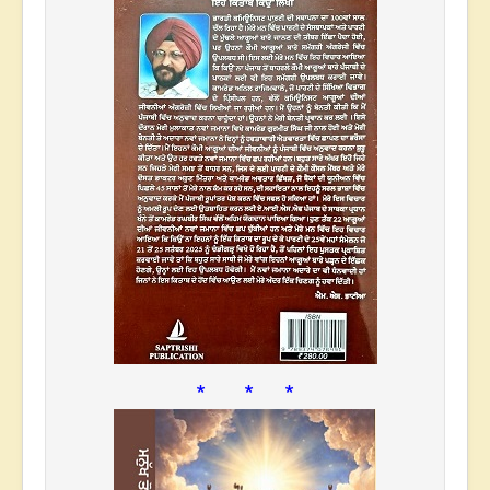
* * *