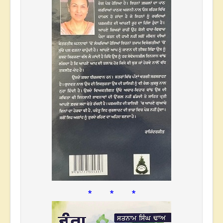
* * *