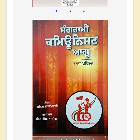
* * *