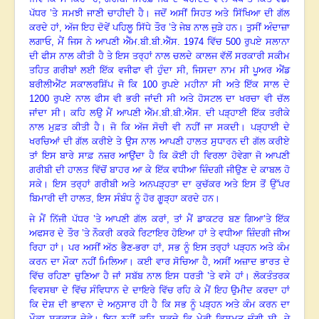
ਪੱਧਰ ’ਤੇ ਸਮਝੀ ਜਾਣੀ ਚਾਹੀਦੀ ਹੈ
।
ਜਦੋਂ ਅਸੀਂ ਸਿਹਤ ਅਤੇ ਸਿੱਖਿਆ ਦੀ ਗੱਲ
ਕਰਦੇ ਹਾਂ
,
ਅੱਜ ਇਹ ਦੋਵੇਂ ਪਹਿਲੂ ਸਿੱਧੇ ਤੌਰ ’ਤੇ ਜੇਬ ਨਾਲ ਜੁੜੇ ਹਨ
।
ਤੁਸੀਂ ਅੰਦਾਜ਼ਾ
ਲਗਾਓ, ਮੈਂ ਜਿਸ ਨੇ ਆਪਣੀ ਐੱਮ.ਬੀ.ਬੀ.ਐੱਸ.
1974
ਵਿੱਚ
500
ਰੁਪਏ ਸਲਾਨਾ
ਦੀ ਫੀਸ ਨਾਲ ਕੀਤੀ ਹੈ ਤੇ ਇਸ ਤਰ੍ਹਾਂ ਨਾਲ ਚਲਦੇ ਕਾਲਜ ਵੱਲੋਂ ਸਰਕਾਰੀ ਸਕੀਮ
ਤਹਿਤ ਗਰੀਬਾਂ ਲਈ ਇੱਕ ਵਜੀਫਾ ਵੀ ਹੁੰਦਾ ਸੀ
,
ਜਿਸਦਾ ਨਾਮ ਸੀ ਪੂਅਰ ਐਂਡ
ਬਰੀਲੀਐਂਟ ਸਕਾਲਰਸ਼ਿੱਪ ਜੋ ਕਿ
100
ਰੁਪਏ ਮਹੀਨਾ ਸੀ ਅਤੇ ਇੱਕ ਸਾਲ ਦੇ
1200
ਰੁਪਏ ਨਾਲ ਫੀਸ ਵੀ ਭਰੀ ਜਾਂਦੀ ਸੀ ਅਤੇ ਹੋਸਟਲ ਦਾ ਖਰਚਾ ਵੀ ਚੱਲ
ਜਾਂਦਾ ਸੀ
।
ਕਹਿ ਲਉ ਮੈਂ ਆਪਣੀ ਐੱਮ.ਬੀ.ਬੀ.ਐੱਸ. ਦੀ ਪੜ੍ਹਾਈ ਇੱਕ ਤਰੀਕੇ
ਨਾਲ ਮੁਫ਼ਤ ਕੀਤੀ ਹੈ
।
ਜੋ ਕਿ ਅੱਜ ਸੋਚੀ ਵੀ ਨਹੀਂ ਜਾ ਸਕਦੀ
।
ਪੜ੍ਹਾਈ ਦੇ
ਖਰਚਿਆਂ ਦੀ ਗੱਲ ਕਰੀਏ ਤੇ ਉਸ ਨਾਲ ਆਪਣੀ ਹਾਲਤ ਸੁਧਾਰਨ ਦੀ ਗੱਲ ਕਰੀਏ
ਤਾਂ ਇਸ ਬਾਰੇ ਸਾਫ਼ ਨਜ਼ਰ ਆਉਂਦਾ ਹੈ ਕਿ ਕੋਈ ਹੀ ਵਿਰਲਾ ਹੋਵੇਗਾ
ਜੋ ਆਪਣੀ
ਗਰੀਬੀ ਦੀ ਹਾਲਤ ਵਿੱਚੋਂ ਬਾਹਰ ਆ ਕੇ ਇੱਕ ਵਧੀਆ ਜ਼ਿੰਦਗੀ ਜੀਉਣ ਦੇ ਕਾਬਲ ਹੋ
ਸਕੇ
।
ਇਸ ਤਰ੍ਹਾਂ ਗਰੀਬੀ ਅਤੇ ਅਨਪੜ੍ਹਤਾ ਦਾ ਕੁਚੱਕਰ ਅਤੇ ਇਸ ਤੋਂ ਉੱਪਰ
ਬਿਮਾਰੀ ਦੀ ਹਾਲਤ
,
ਇਸ ਸੰਬੰਧ ਨੂੰ ਹੋਰ ਗੂੜ੍ਹਾ ਕਰਦੇ ਹਨ
।
ਜੇ ਮੈਂ ਨਿੱਜੀ ਪੱਧਰ ’ਤੇ ਆਪਣੀ ਗੱਲ ਕਰਾਂ
,
ਤਾਂ ਮੈਂ ਡਾਕਟਰ ਬਣ ਗਿਆ’ਤੇ ਇੱਕ
ਅਫਸਰ ਦੇ ਤੌਰ ’ਤੇ ਨੌਕਰੀ ਕਰਕੇ ਰਿਟਾਇਰ ਹੋਇਆ ਹਾਂ ਤੇ ਵਧੀਆ ਜ਼ਿੰਦਗੀ ਜੀਅ
ਰਿਹਾ ਹਾਂ। ਪਰ ਅਸੀਂ ਅੱਠ ਭੈਣ-ਭਰਾ ਹਾਂ
,
ਸਭ ਨੂੰ ਇਸ ਤਰ੍ਹਾਂ ਪੜ੍ਹਨ ਅਤੇ ਕੰਮ
ਕਰਨ ਦਾ ਮੌਕਾ ਨਹੀਂ ਮਿਲਿਆ
।
ਕਈ ਵਾਰ ਸੋਚਿਆ ਹੈ, ਅਸੀਂ ਅਜ਼ਾਦ ਭਾਰਤ ਦੇ
ਵਿੱਚ ਰਹਿਣਾ ਚੁਣਿਆ ਹੈ ਜਾਂ ਸਬੱਬ ਨਾਲ ਇਸ ਧਰਤੀ ’ਤੇ ਵਸੇ ਹਾਂ
।
ਲੋਕਤੰਤਰਕ
ਵਿਵਸਥਾ ਦੇ ਵਿੱਚ ਸੰਵਿਧਾਨ ਦੇ ਦਾਇਰੇ ਵਿੱਚ ਰਹਿ ਕੇ ਮੈਂ ਇਹ ਉਮੀਦ ਕਰਦਾ ਹਾਂ
ਕਿ ਦੇਸ਼ ਦੀ ਭਾਵਨਾ ਦੇ ਅਨੁਸਾਰ ਹੀ ਹੈ ਕਿ ਸਭ ਨੂੰ ਪੜ੍ਹਨ ਅਤੇ ਕੰਮ ਕਰਨ ਦਾ
ਮੌਕਾ ਸਰਕਾਰ ਦੇਵੇ
।
ਇਹ ਨਹੀਂ ਕਹਿ ਸਕਦੇ ਕਿ ਮੇਰੀ ਕਿਸਮਤ ਚੰਗੀ ਸੀ
,
ਜੇ