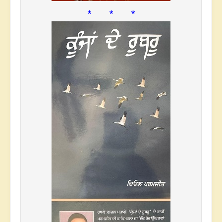
* * *