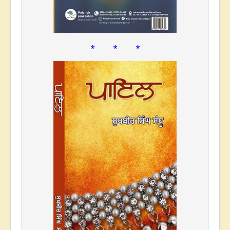
* * *