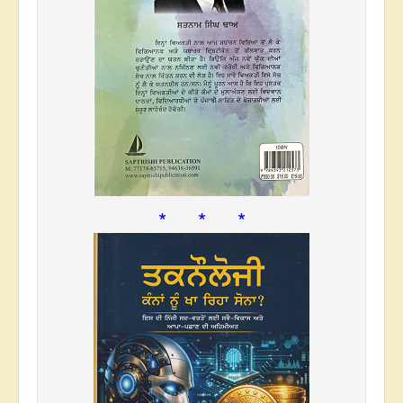
* * *