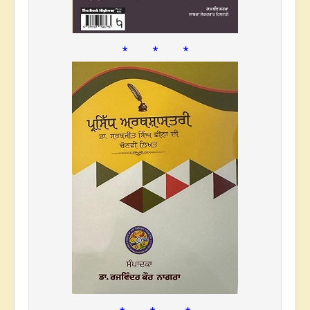
* * *