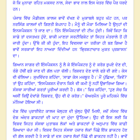
ਜੋ ਕਿ ਮੁਨਾਫਾ ਰਹਿਤ ਮਕਸਦ ਨਾਲ, ਸੇਵਾ ਭਾਵ ਨਾਲ ਇਸ ਖੇਤਰ ਵਿੱਚ ਪੈਰ ਧਰਦੇ
ਹਨ
।
ਪੰਜਾਬ ਵਿੱਚ ਮੈਡੀਕਲ ਕਾਲਜ ਭਾਵੇਂ ਦੱਖਣ ਦੇ ਮੁਕਾਬਲੇ ਬਹੁਤ ਘੱਟ ਹਨ
, ਪਰ
ਨਰਸਿੰਗ ਕਾਲਜਾਂ ਦੀ ਗਿਣਤੀ ਬੇਪਨਾਹ ਹੈ
।
ਮੈਨੂੰ ਵੀ ਮੌਕਾ ਮਿਲਿਆ ਹੈ ਉਨ੍ਹਾਂ ਦੀ
ਇਨਸਪੈਕਸ਼ਨ ’ਤੇ ਜਾਣ ਦਾ
।
ਤਿੰਨ ਇੰਸਪੈਕਟਰਾਂ ਦੀ ਟੀਮ ਹੁੰਦੀ
।
ਜਿਵੇਂ ਕਿਹਾ ਕਿ
ਸਾਡੇ ਤਾਂ ਦਸਤਖਤ ਹੁੰਦੇ
, ਬਾਕੀ ਮਾਣਤਾ ਸਰਟੀਫਿਕੇਟ ਤਾਂ ਸਿਹਤ ਮੰਤਰਾਲੇ ਤੋਂ ਹੀ
ਜਾਰੀ ਹੁੰਦਾ
।
ਉੱਥੇ ਕੀ ਕੀ ਹੁੰਦਾ
, ਇਹ ਵਿਵਸਥਾ ਦਾ ਤਰੀਕਾ ਹੀ ਬਣ ਗਿਆ ਹੈ
ਭਾਵੇਂ ਸਰਕਾਰਾਂ ਇਹ ਨਾਅਰਾ ਦਿੰਦੀਆਂ ਹਨ ‘ਭ੍ਰਿਸ਼ਟਾਚਾਰ ਮੁਕਤ ਪ੍ਰਸ਼ਾਸਨ’
ਦਾ
।
ਗਿਆਨ ਸਾਗਰ ਦੀ ਇੰਸਪੈਕਸਨ ਨੂੰ ਲੈ ਕੇ ਇੰਸਪੈਕਟਰ ਨੂੰ ਦੋ ਕਰੋੜ ਰੁਪਏ ਦੇਣ ਦੀ
,
ਰੰਗੇ ਹੱਥੀਂ ਫੜੇ ਜਾਣ ਦੀ ਗੱਲ ਪਤਾ ਚੱਲੀ
।
ਰਿਸ਼ਵਤ ਦੇਣ ਵਾਲੇ ਫੜੇ ਵੀ ਗਏ
।
ਕੇਸ
ਵੀ ਚੱਲਿਆ
।
ਸੁਖਵਿੰਦਰ ਕਹਿੰਦਾ
, ‘ਸਾਡਾ ਕੇਸ ਮਜ਼ਬੂਤ ਹੈ
।
’
ਮੈਂ ਪੁੱਛਿਆ
, ‘ਕਿਵੇਂ?’
ਤਾਂ ਉਹ ਕਹਿੰਦਾ, “ਇਸਪੈਕਸ਼ਨ ਦੌਰਾਨ ਕਿਸੇ ਵੀ ਕਮੀ ਨੂੰ ਨਹੀਂ ਉਭਾਰਿਆ ਗਿਆ
।
ਸੰਸਥਾ ਸਾਰੀਆਂ ਸ਼ਰਤਾਂ ਪੂਰੀਆਂ ਕਰਦੀ ਹੈ
।
ਬੱਸ
।
” ਫਿਰ ਕਹਿੰਦਾ, “ਹੁਣ ਸੋਚ ਕਿ
ਅਸੀਂ ਕਿਉਂ ਦੇਵਾਂਗੇ ਰਿਸ਼ਵਤ
, ਉਹ ਵੀ ਦੋ ਕਰੋੜ
।
”
ਚੇਅਰਮੈਨ ਪੂਰੇ ਮਹਿਕਮੇ ਵਿੱਚ
ਮੰਨਿਆ ਹੋਇਆ ਸੀ
।
ਦੇਸ਼ ਵਿੱਚ ਪ੍ਰਾਈਵੇਟ ਕਾਲਜ ਖੋਲ੍ਹਣ ਦੀ ਖੁੱਲ੍ਹ ਉਦੋਂ ਮਿਲੀ
, ਜਦੋਂ ਸੰਸਦ ਵਿੱਚ
ਦੇਸ਼ ਅੰਦਰ ਡਾਕਟਰਾਂ ਦੀ ਘਾਟ ਦਾ ਮੁੱਦਾ ਉੱਠਿਆ
।
ਉਹ ਵੀ ਇਸ ਲਈ ਕਿ
ਵਿਸ਼ਵ ਸਿਹਤ ਸੰਸਥਾ ਮੁਤਾਬਕ ਲੋਕਾਂ ਅਤੇ ਡਾਕਟਰਾਂ ਦੇ ਅਨੁਪਾਤ ਵਿੱਚ ਕਾਫ਼ੀ
ਜ਼ਿਆਦਾ ਖੱਪਾ ਸੀ
।
ਵਿਸ਼ਵ ਸਿਹਤ ਸੰਸਥਾ ਹਜ਼ਾਰ ਲੋਕਾਂ ਪਿੱਛੇ ਇੱਕ ਡਾਕਟਰ ਹੋਣ
ਦੀ ਗੱਲ ਕਰਦੀ ਹੈ ਤੇ ਸਾਡੇ ਤਾਂ ਦਸ ਹਜ਼ਾਰ ਲੋਕਾਂ ਪਿੱਛੇ ਵੀ ਡਾਕਟਰ ਨਹੀਂ ਹੈ
।
ਭਾਵੇਂ