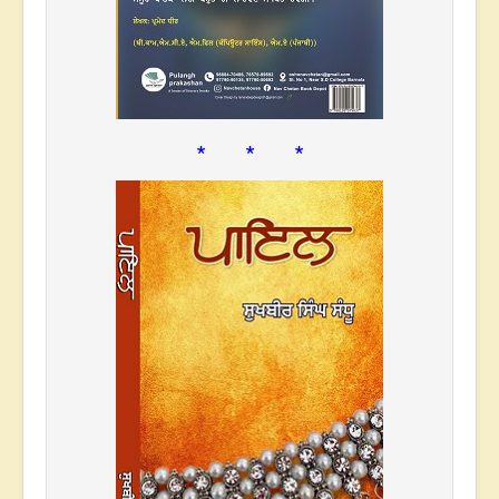
* * *