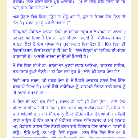
ਕਰਾਂਗੇ
।
ਗੱਲਾਂ ਕਰਦੇ-ਕਰਦੇ ਮੁੜ ਆਵਾਂਗੇ
।
- ਮੈਂ ਤਾਂ ਸਾਫ਼ ਕਹਿ ਦਿੱਤਾ ਸੀ ਕਿ
ਨਹੀਂ
, ਇਹ ਮੈਥੋਂ ਨਹੀਂ ਹੋਣਾ
।”
ਅੱਗੋਂ ਉਨ੍ਹਾਂ ਫਿਰ ਕਿਹਾ
, “ਉਹ ਤਾਂ ਮੈਨੂੰ ਪਤਾ ਹੈ, ਹੁਣ ਤਾਂ ਸਿਰਫ਼ ਇੱਕ ਦਿਨ ਦੀ
ਗੱਲ ਹੈ
।
ਸਵੇਰੇ ਤੁਹਾਨੂੰ ਘਰੋਂ ਲੈ ਜਾਵਾਂਗੇ
।”
ਚਿੰਤਪੁਰਨੀ ਮੈਡੀਕਲ ਕਾਲਜ
, ਕਿਸੇ ਰਾਜਨੀਤਕ ਰਸੂਖ ਵਾਲੇ ਸ਼ਖਸ ਦਾ ਕਾਲਜ
।
ਹੁਣੇ-ਹੁਣੇ ਖਰੀਦਿਆ ਹੈ ਉਸ ਨੇ
।
ਹੁਣ ਵਿੱਦਿਆ ਵੇਚਣੀ ਹੈ
।
ਮੈਡੀਕਲ ਕੌਂਸਿਲ ਤੋਂ
ਮਾਣਤਾ ਲੈਣੀ ਹੈ ਇਸ ਕਾਲਜ ਨੇ
।
ਪੂਰਾ ਸਟਾਫ ਦਿਖਾਉਣਾ ਹੈ
।
ਇੱਕ ਦਿਨ ਦੀ
ਇਨਸਪੈਕਸ਼ਨ
, ਇਸਪੈਕਟਰਾਂ ਨੂੰ ਵੀ ਪਤਾ ਹੈ
।
ਨਾਲੇ ਇਨ੍ਹਾਂ ਦੀ ਰਿਪੋਰਟ ਤਾਂ ਮਹਿਜ਼
ਕਾਰਵਾਈ ਹੈ
।
ਅਸਲੀ ਮਾਣਤਾ ਤਾਂ ਉੱਪਰੋਂ ਮਿਲਣੀ ਹੈ
।
ਮੈਂ ਸੋਚ ਰਿਹਾ ਸੀ ਤੇ ਡਾ. ਚਨਨਾ ਦਾ ਮੁੜਵਾਂ ਜਵਾਬ ਆਇਆ
, “ਡਾਕਟਰ ਸਾਹਿਬ,
ਸੱਠ ਹਜ਼ਾਰ ਰੁਪਏ ਦੇਣਗੇ
।”
ਤਾਂ ਫਿਰ ਜ਼ਰਾ ਰੁਕ ਕੇ
, “ਚੱਲੋ, ਕੀ ਫ਼ਰਕ ਪੈਂਦਾ ਹੈ?”
ਇਹੀ
, ਚਾਰ ਸ਼ਬਦ, ‘ਕੀ ਫ਼ਰਕ ਪੈਂਦਾ ਹੈ’ ਤੇ ਪਿਛਲੇ ਪਚਹੱਤਰ ਸਾਲਾਂ ਵਿੱਚ ਕਿੰਨਾ
ਫ਼ਰਕ ਪੈ ਗਿਆ ਹੈ
।
ਅਸੀਂ ਫੌਰੀ ਨਤੀਜਿਆਂ ਨੂੰ
, ਸਾਹਮਣੇ ਦਿਸਣ ਵਾਲੇ ਫ਼ਰਕ ਨੂੰ
ਹੀ ਜਾਣਦੇ-ਸਮਝਦੇ ਹਾਂ
।
ਮੈਂ ਫਿਰ ਵੀ ਨਾਂਹ ਕਰ ਦਿੱਤੀ
।
ਸਵਾਲ ਹੀ ਨਹੀਂ ਸੀ ਪੈਂਦਾ ਹੁੰਦਾ
।
ਨਾਲੇ ਇਹ
ਪਹਿਲੀ ਵਾਰੀ ਨਹੀਂ ਸੀ ਹੋ ਰਿਹਾ
।
ਸੱਠ ਹਜ਼ਾਰ ਅਜੂਬਾ ਲੱਗ ਸਕਦਾ ਹੈ
, ਮਹਿਜ਼ ਦੋ-
ਚਾਰ ਘੰਟਿਆਂ ਦਾ
।
ਪਰ ਮੈਂ ਇਸ ਨੂੰ ਲੈ ਕੇ ਚਿੰਤਨ ਕੀਤਾ ਹੋਇਆ ਸੀ
।
ਪਹਿਲੀ
ਵਾਰੀ ਸਾਊਥ ਤੋਂ ਇੱਕ ਸ਼ਖਸ ਨੇ
ਮੈਡੀਕਲ ਕਾਲਜ ਅੰਮ੍ਰਿਤਸਰ ਦੇ ਮੇਰੇ ਵਿਭਾਗ
ਆ, ਮੈਡੀਕਲ ਕਾਲਜ ਵਿੱਚ ਨੌਕਰੀ ਕਰਨ ਬਾਰੇ ਵਿਸਥਾਰ ਵਿੱਚ ਦੱਸਿਆ, “
ਰਾਜ਼ੀ ਹੋ
ਜਾਉ
।
ਉੱਥੇ ਆਉ
, ਨਾ ਆਉ, ਜਿਵੇਂ ਸਹੂਲਤ
।
ਸਾਲ ਵਿੱਚ ਇੱਕ ਦਿਨ ਆ ਕੇ