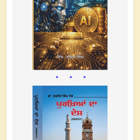
* * *