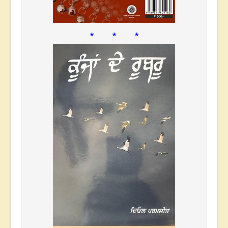
* * *