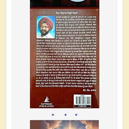
* * *