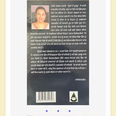
* * *