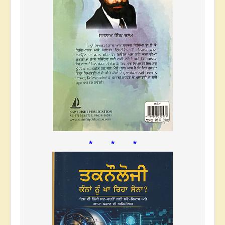
* * *