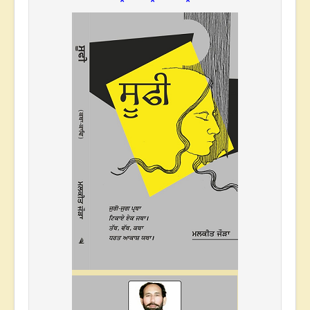
* * *