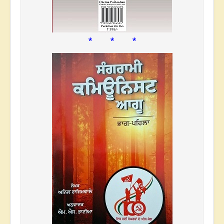
* * *