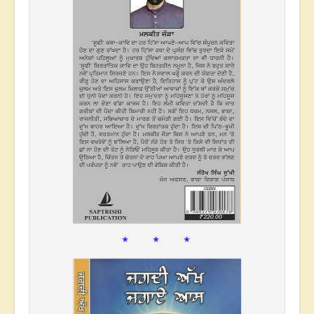
* * *