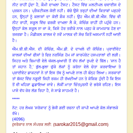
ਨੀਟ ਰਾਹੀਂ ਹੁੰਦਾ ਹੈ
, ਕੌਮੀ ਦਾਖਲਾ ਟੈਸਟ
।
ਟੈਸਟ ਵਿੱਚ ਮਲਟੀਪਲ ਚਵਾਈਸ ਦੇ
ਪ੍ਰਸ਼ਨ ਹਨ
।
ਪ੍ਰੈਕਟੀਕਲ ਕੋਈ ਨਹੀਂ
।
ਬੱਚੇ ਉਸੇ ਤਰ੍ਹਾਂ ਦੀਆਂ ਕਿਤਾਬਾਂ ਪੜ੍ਹਦੇ
ਹਨ,
ਉਨ੍ਹਾਂ ਨੂੰ ਕਲਾਸਾਂ ਦਾ ਕੋਈ ਸ਼ੌਕ ਨਹੀਂ
।
ਉਹ ਐੱਮ.ਬੀ.ਬੀ.ਐੱਸ. ਵਿੱਚ ਵੀ
ਨੀਟ ਰਾਹੀਂ
, ਸਕੂਲ ਵਿੱਚ ਫਰਜ਼ੀ ਦਾਖਲਾ ਲੈ ਕੇ, ਕੋਚਿੰਗ ਰਾਹੀਂ ਹੀ ਪਹੁੰਚੇ ਹਨ
।
ਉਨ੍ਹਾਂ ਕੋਲ ਸਕੂਲ ਨਾ ਜਾ ਕੇ
, ਕਿਸੇ ਹੋਰ ਤਰੀਕੇ ਨਾਲ ਪੜ੍ਹ ਕੇ ਕਾਮਯਾਬ ਹੋਣ ਦਾ
ਤਜਰਬਾ ਹੈ
।
ਮੈਡੀਕਲ ਕਾਲਜ ਦੇ ਨਵੇਂ ਮਾਲਕ ਦੀ ਸੋਚ ਕਿਤੋਂ ਅਸਮਾਨੋਂ ਨਹੀਂ ਆਈ
ਹੈ
।
ਐੱਮ.ਬੀ.ਬੀ.ਐੱਸ. ਦੀ ਕੋਚਿੰਗ
, ਐੱਮ.ਡੀ. ਦੇ ਦਾਖਲੇ ਦੀ ਕੋਚਿੰਗ
।
ਪ੍ਰਾਈਵੇਟ
ਕਾਲਜਾਂ ਦੀਆਂ ਫੀਸਾਂ ਤੇ ਫਿਰ ਨਰਸਿੰਗ ਹੋਮ ਜਾਂ ਕਾਰਪੋਰੇਟ ਹਸਪਤਾਲਾਂ ਦੀ ਲੜੀ
।
ਸਿਹਤ ਅਤੇ ਬਿਮਾਰੀ ਵੇਲੇ ਖੱਜਲ-ਖੁਆਰੀ ਤੋਂ ਵੱਧ ਲੱਖਾਂ ਰੁਪਏ ਦੇ ਬਿੱਲ
।
‘ਜਾਨ ਹੈ
ਤਾਂ ਜਹਾਨ ਹੈ
,’ ਭੁੱਲ-ਭੁਲਾ ਚੁੱਕੇ ਲੋਕਾਂ ਨੂੰ ਕਰੋਨਾ ਵੇਲੇ ਚੇਤਾ ਕਰਵਾਇਆ ਤੇ
ਪ੍ਰਾਈਵੇਟ ਡਾਕਟਰਾਂ ਨੇ ਤਾਂ ਇਸ ਤੱਥ ਨੂੰ ਆਪਣੇ ਨਾਲ ਹੀ ਬੰਨ੍ਹ ਲਿਆ
।
ਸਰਕਾਰਾਂ
ਤਾਂ ਬੱਜਟ ਵਿੱਚ ਨਗੂਣੀ ਜਿਹੀ ਰਕਮ ਹੀ ਰੱਖਦੀਆਂ ਹਨ ਤੇ ਕੋਸ਼ਿਸ਼ ਹੁੰਦੀ ਹੈ ਕਿ ਇਸ
ਤੋਂ ਵੀ ਖਹਿੜਾ ਛੁਡਾਇਆ ਜਾਵੇ
।
ਲੋਕੀਂ ਮਾਤਾ ਚਿੰਤਪੁਰਨੀ ਦੇ ਭਰੋਸੇ ਰਹਿਣ
।
ਇਸ
ਪਾਸੇ ਵੱਧ ਜ਼ੋਰ ਲੱਗ ਰਿਹਾ ਹੈ
, ਜੋ ਸਾਡੇ ਸਾਹਮਣੇ ਹੈ
।
*****
ਨੋਟ: ਹਰ ਲੇਖਕ ‘ਸਰੋਕਾਰ’ ਨੂੰ ਭੇਜੀ ਗਈ ਰਚਨਾ ਦੀ ਕਾਪੀ ਆਪਣੇ ਕੋਲ ਸੰਭਾਲਕੇ
ਰੱਖੇ।
(4096)
sarokar2015@gmail.com
(
ਸਰੋਕਾਰ ਨਾਲ ਸੰਪਰਕ ਲਈ:
(
)