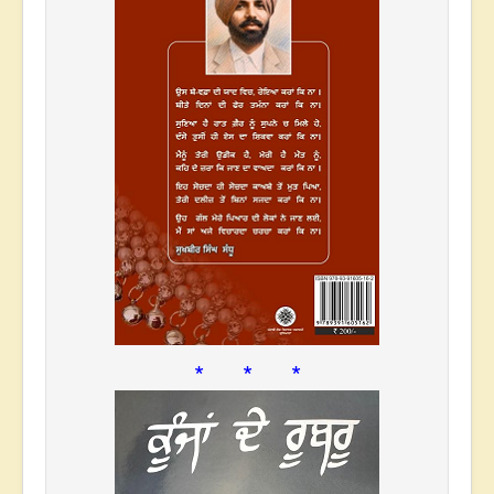
* * *