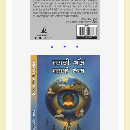
* * *