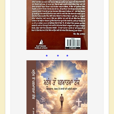
* * *