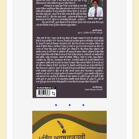
* * *