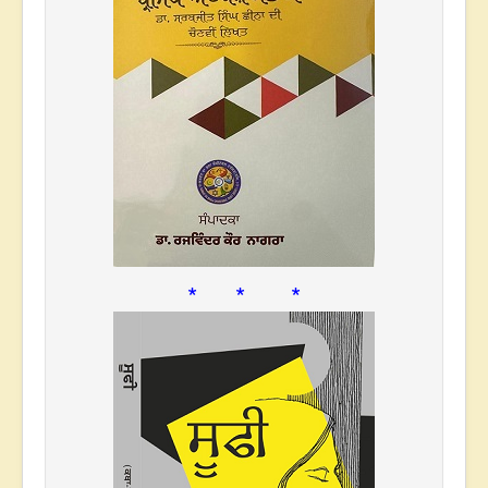
* * *