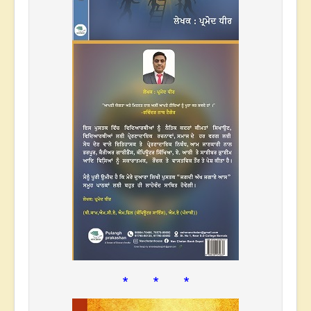
* * *