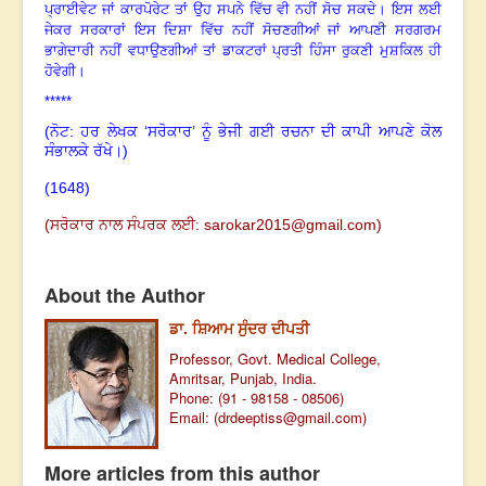
ਪ੍ਰਾਈਵੇਟ ਜਾਂ ਕਾਰਪੋਰੇਟ ਤਾਂ ਉਹ ਸਪਨੇ ਵਿੱਚ ਵੀ ਨਹੀਂ ਸੋਚ ਸਕਦੇ
।
ਇਸ ਲਈ
ਜੇਕਰ ਸਰਕਾਰਾਂ ਇਸ ਦਿਸ਼ਾ ਵਿੱਚ ਨਹੀਂ ਸੋਚਣਗੀਆਂ ਜਾਂ ਆਪਣੀ ਸਰਗਰਮ
ਭਾਗੇਦਾਰੀ ਨਹੀਂ ਵਧਾਉਣਗੀਆਂ ਤਾਂ ਡਾਕਟਰਾਂ ਪ੍ਰਤੀ ਹਿੰਸਾ ਰੁਕਣੀ ਮੁਸ਼ਕਿਲ ਹੀ
ਹੋਵੇਗੀ
।
*****
(ਨੋਟ: ਹਰ ਲੇਖਕ ‘ਸਰੋਕਾਰ’ ਨੂੰ ਭੇਜੀ ਗਈ ਰਚਨਾ ਦੀ ਕਾਪੀ ਆਪਣੇ ਕੋਲ
ਸੰਭਾਲਕੇ ਰੱਖੇ।)
(1648
)
(ਸਰੋਕਾਰ ਨਾਲ ਸੰਪਰਕ ਲਈ:
sarokar2015@gmail.c
om)
About the Author
ਡਾ. ਸ਼ਿਆਮ ਸੁੰਦਰ ਦੀਪਤੀ
Professor, Govt. Medical College,
Amritsar, Punjab, India.
Phone: (91 - 98158 - 08506)
Email: (
drdeeptiss@gmail.com
)
More articles from this author