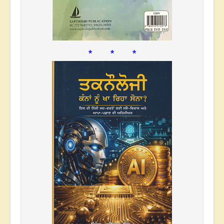
* * *