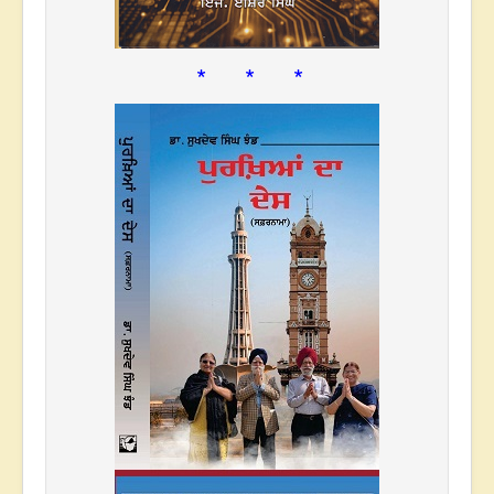
* * *