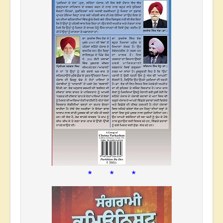
* * *