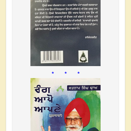
* * *