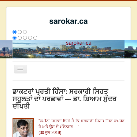
sarokar.ca
Toggle
Navigation
ਮੁੱਖ ਪੰਨਾ
ਡਾਕਟਰਾਂ ਪ੍ਰਤੀ ਹਿੰਸਾ: ਸਰਕਾਰੀ ਸਿਹਤ
ਰਚਨਾਵਾਂ
ਸਹੂਲਤਾਂ ਦਾ ਪਰਛਾਵਾਂ --- ਡਾ. ਸ਼ਿਆਮ ਸੁੰਦਰ
ਦੀਪਤੀ
ਸਰੋਕਾਰ ਦੇ ਲੇਖਕ
ਸੰਪਰਕ
“
ਜ਼ਮੀਨੀ ਸਚਾਈ ਇਹੀ ਹੈ ਕਿ ਸਰਕਾਰੀ ਸਿਹਤ ਤੰਤਰ ਕਮਜ਼ੋਰ
We have 233 guests and no members online
ਹੈ ਅਤੇ ਉਸ ਦੇ ਮੱਦੇਨਜ਼ਰ ...
”
ਇਸ ਹਫਤੇ
32025
ਇਸ ਮਹੀਨੇ
40816
2804591
(30 ਜੂਨ 2019)