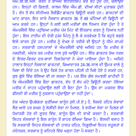
ਐੱਮ.ਬੀ.ਬੀ.ਐੱਸ. ਕਰਨ ਤੋਂ ਬਾਅਦ ਇੰਟਰਨਸ਼ਿੱਪ ਕਰ ਰਹੇ ਹੁੰਦੇ ਹਨ, ਚਲਾਉਂਦੇ
ਹਨ
।
ਇਨ੍ਹਾਂ ਦੀ ਗਿਣਤੀ
, ਕਾਲਜ ਵਿੱਚ ਐੱਮ.ਡੀ. ਦੀਆਂ ਸੀਟਾਂ ਮੁਤਾਬਕ ਹੁੰਦੀ
ਹੈ
।
ਵੱਧ ਤੋਂ ਵੱਧ ਸੀਨੀਅਰ ਰੈਜ਼ੀਡੈਂਟ ਡਾਕਟਰ ਡਿਊਟੀ ਕਰਦੇ ਹਨ
।
ਡਾਕਟਰਾਂ ਦੀ
ਘਾਟ ਕਾਰਨ
, ਇਹ ਸਾਰੇ ਨੌਜਵਾਨ ਡਾਕਟਰ 36 ਤੋਂ 48 ਘੰਟਿਆਂ ਦੀ ਡਿਊਟੀ ਤਾਂ
ਆਮ ਕਰਦੇ ਹਨ
।
ਉਨ੍ਹਾਂ ਨੇ ਕਈ ਕਈ ਮਰੀਜ਼ਾਂ ਵੱਲ ਧਿਆਨ ਦੇਣਾ ਹੁੰਦਾ ਹੈ ਤੇ
ਐਮਰਜੈਂਸੀ ਵਿੱਚ ਪਹੁੰਚਿਆ ਮਰੀਜ਼ ਪੰਜ ਮਿੰਟ ਵੀ ਇੰਤਜ਼ਾਰ ਕਰਨ ਨੂੰ ਤਿਆਰ ਨਹੀਂ
ਹੁੰਦਾ
।
ਇਸ ਟਾਈਮ ਦੀ ਦੇਰੀ (ਪੰਜ ਮਿੰਟ) ਨੂੰ ਲੈ ਕੇ ਸਰਵੇਖਣ ਹੈ ਕਿ ਬਹੁਤੇ ਝਗੜੇ
ਇਸੇ ਕਾਰਨ ਹੁੰਦੇ ਹਨ
।
ਮਰੀਜ਼ ਨੂੰ ਦੇਖਣ ਦੇ ਤਰੀਕੇ ਵੀ ਉਨ੍ਹਾਂ ਨੂੰ ਧੀਮੇ ਜਾਪਦੇ
ਹਨ
।
ਸਰਕਾਰੀ ਹਸਪਤਾਲਾਂ ਦੇ ਐਮਰਜੈਂਸੀ ਢਾਂਚੇ ਅਜਿਹੇ ਹਨ ਕਿ ਮਰੀਜ਼ ਦੇ
ਨਜ਼ਦੀਕੀ
, ਅੰਦਰ ਤਕ ਮਰੀਜ਼ ਨਾਲ ਤੁਰੇ ਆਉਂਦੇ ਹਨ
।
ਇੱਕ ਡਾਕਟਰ ਤੇਅ ਨਰਸ
ਦੇ ਇਰਦ-ਗਿਰਦ ਦਸ-ਬਾਰਾਂ ਰਿਸ਼ਤੇਦਾਰਾਂ ਨੇ ਘੇਰਾ ਪਾਇਆ ਹੁੰਦਾ ਹੈ
।
ਅਜਿਹੇ
ਹਾਲਾਤ ਇਨ੍ਹਾਂ ਨੌਜਵਾਨਾਂ ਡਾਕਟਰਾਂ
, ਜ਼ਿਆਦਾਤਰ 24-36 ਸਾਲ ਦੀ ਉਮਰ ਵਾਲੇ ਨੂੰ
ਖਿਝਾ ਵੀ ਦਿੰਦੇ ਹਨ ਤੇ ਉਹ ਕਿਸੇ ਹੋਰ ਕਾਰਨ ਪਹਿਲੋਂ ਹੀ ਖਿਝੇ ਹੋਏ ਹੋ ਸਕਦੇ ਹਨ,
ਕੁਝ ਗੁੱਸੇ ਵਿੱਚ ਬੋਲਿਆ ਵੀ ਜਾ ਸਕਦਾ ਹੈ
।
ਪਰ ਇੱਕ ਗੱਲ ਸਮਝਣੀ ਚਾਹੀਦੀ ਹੈ
ਕਿ ਐਮਰਜੈਂਸੀ ਵਿੱਚ ਬੈਠਾ ਡਾਕਟਰ
, ਵੱਧ ਤੋਂ ਵੱਧ ਘੰਟੇ ਡਿਊਟੀ ਕਰਦਾ ਹੋਇਆ
ਮਰੀਜ਼ ਨੰ ਰਾਹਤ ਪਹੁੰਚਾਉਣ ਲਈ ਹੀ ਬੈਠਾ ਹੁੰਦਾ ਹੈ
।
ਉਸ ਦਾ ਮਕਸਦ ਇੱਕ
ਫੀਸਦੀ ਵੀ ਮਰੀਜ਼ ਨੂੰ ਨੁਕਸਾਨ ਪਹੁੰਚਾਉਣਾ ਦਾ ਨਹੀਂ ਹੁੰਦਾ
।
ਦੇਸ਼ ਅੰਦਰ ਉਪਭੋਗਤਾ ਸੁਰੱਖਿਆ ਕਾਨੂੰਨ (ਸੀ.ਪੀ.ਏ.) ਹੈ
, ਜਿਸਦੇ ਤਹਿਤ ਸੇਵਾਵਾਂ
ਲੈਣ ਆਏ ਹਰ ਸ਼ਖਸ ਨੂੰ ਲੋੜੀਂਦੀ ਸੇਵਾ ਨਾ ਮਿਲਣ, ਤੇ ਵਧੀਆ ਸੇਵਾ ਨਾ ਮਿਲਣ ਜਾਂ
ਧੋਖਾਧੜੀ ਹੋਣ ਦੀ ਸੂਰਤ ਵਿੱਚ, ਕਾਨੂੰਨ ਉਸ ਦੀ ਰਾਖੀ ਕਰਦਾ ਹੈ
।
ਸਰਕਾਰੀ
ਸਿਹਤ ਸੰਸਥਾਵਾਂ ਨੂੰ ਇਸ ਕਾਨੂੰਨ ਤੋਂ ਬਾਹਰ ਰੱਖਿਆ ਗਿਆ ਹੈ
।
ਇਸਦੀ ਵਜਾਹ ਹੈ
ਕਿ ਸਰਕਾਰੀ ਸਿਹਤ ਸੰਸਥਾਵਾਂ ਦੀ ਹਾਲਤ ਤਹਿਤ
, ਨਿਗੂਣੀਆਂ ਸਿਹਤ ਸਹੂਲਤਾਂ ਦੇ
ਮੱਦੇਨਜ਼ਰ, ਸਰਕਾਰ ਨੂੰ ਕਟਿਹਰੇ ਵਿੱਚ ਖੜ੍ਹਾ ਹੋਣਾ ਪੈ ਸਕਦਾ ਹੈ
।