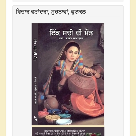
ਵਿਚਾਰ ਵਟਾਂਦਰਾ, ਸੂਚਨਾਵਾਂ, ਫੁਟਕਲ