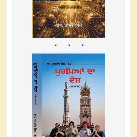
* * *