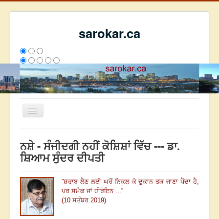
sarokar.ca
Toggle
Navigation
ਮੁੱਖ ਪੰਨਾ
ਨਸ਼ੇ - ਸੰਜੀਦਗੀ ਨਹੀਂ ਕੋਸ਼ਿਸ਼ਾਂ ਵਿੱਚ --- ਡਾ.
ਰਚਨਾਵਾਂ
ਸ਼ਿਆਮ ਸੁੰਦਰ ਦੀਪਤੀ
ਸਰੋਕਾਰ ਦੇ ਲੇਖਕ
”
ਸ਼ਰਾਬ ਲੈਣ ਲਈ ਘਰੋਂ ਨਿਕਲ ਕੇ ਦੁਕਾਨ ਤਕ ਜਾਣਾ ਪੈਂਦਾ ਹੈ,
ਸੰਪਰਕ
ਪਰ ਸਮੈਕ ਜਾਂ ਹੀਰੋਇਨ ...
”
We have 90 guests and no members online
(10 ਸਤੰਬਰ 2019)
ਇਸ ਹਫਤੇ
36032
ਇਸ ਮਹੀਨੇ
44823
2808598