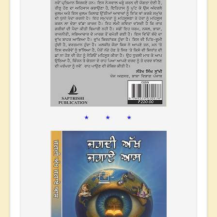
* * *