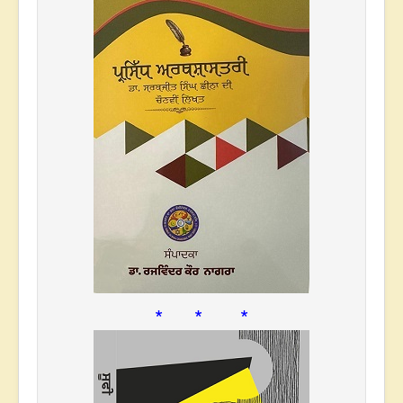
* * *