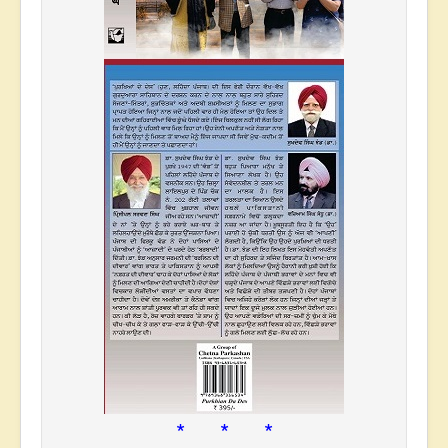
* * *