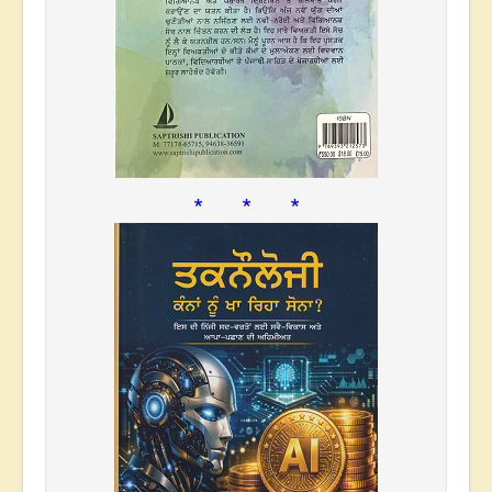
* * *