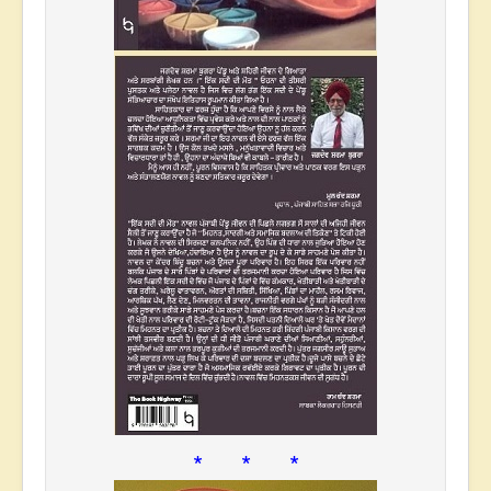
* * *