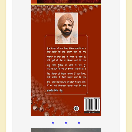
* * *