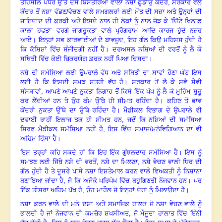
ਤਹਿਸੀਲ ਪੱਧਰ ਉੱਤੇ ਦਸ ਬਿਸਤਰਿਆਂ ਵਾਲਾ ਨਸ਼ਾ ਛੂਡਾਉ ਕੇਂਦਰ, ਸਰਕਾਰ ਵਲੋਂ
ਕੇਂਦਰ ਤੋਂ ਨਸ਼ਾ ਵੰਡਣ/ਵੇਚਣ ਵਾਲੇ ਸਮਗਲਰਾਂ ਲਈ ਮੌਤ ਦੀ ਸਜ਼ਾ ਅਤੇ ਉਨ੍ਹਾਂ ਦੀ
ਜਾਇਦਾਦ ਦੀ ਕੁਰਕੀ ਅਤੇ ਇਸਦੇ ਨਾਲ ਹੀ ਲੋਕਾਂ ਨੂੰ ਨਾਲ ਜੋੜ ਕੇ ‘ਚਿੱਟੇ ਖਿਲਾਫ਼
ਕਾਲਾ ਹਫਤਾ’ ਵਰਗੇ ਜਾਗਰੂਕਤਾ ਵਾਲੇ ਪ੍ਰੋਗਰਾਮ ਆਦਿ ਕਾਰਜ ਹੁੰਦੇ ਨਜ਼ਰ
ਆਏ
।
ਇਨ੍ਹਾਂ ਸਭ ਕਾਰਵਾਈਆਂ ਦੇ ਬਾਵਜੂਦ
, ਇਹ ਗੱਲ ਕਿਉਂ ਮਹਿਸਸ ਹੁੰਦੀ ਹੈ
ਕਿ ਕੋਸ਼ਿਸ਼ਾਂ ਵਿੱਚ ਸੰਜੀਦਗੀ ਨਹੀਂ ਹੈ
।
ਦਰਅਸਲ ਨਸ਼ਿਆਂ ਦੀ ਵਰਤੋਂ ਨੂੰ ਲੈ ਕੇ
ਸਥਿਤੀ ਵਿੱਚ ਕੋਈ ਜ਼ਿਕਰਯੋਗ ਫ਼ਰਕ ਨਹੀਂ ਪਿਆ ਦਿਸਦਾ
।
ਨਸ਼ੇ ਦੀ ਸਮੱਸਿਆ ਲਈ ਉਪਰਾਲੇ ਵੱਧ ਅਤੇ ਸਥਿਤੀ ਦਾ ਸਾਵਾਂ ਹੋਣਾ ਘੱਟ ਇਸ
ਲਈ ਹੈ ਕਿ ਇਸਦੀ ਸਮਝ ਸਤਹੀ ਵੱਧ ਹੈ
।
ਸਰਕਾਰ ਤੋਂ ਲੈ ਕੇ ਸਵੈ ਸੇਵੀ
ਸੰਸਥਾਵਾਂ
, ਆਪਣੇ ਆਪਣੇ ਨੁਕਤਾ ਨਿਗਾਹ ਤੋਂ ਕਿਸੇ ਇੱਕ ਪੱਖ ਨੂੰ ਲੈ ਕੇ ਮੁਹਿੰਮ ਸ਼ੁਰੂ
ਕਰ ਲੈਂਦੀਆਂ ਹਨ ਤੇ ਉਹ ਕੰਮ ਉੱਥੇ ਹੀ ਸੀਮਤ ਰਹਿੰਦਾ ਹੈ
।
ਕਹਿਣ ਤੋਂ ਭਾਵ
ਕੇਂਦਰੀ ਨੁਕਤਾ ਉੱਥੇ ਦਾ ਉੱਥੇ ਰਹਿੰਦਾ ਹੈ
।
ਮੈਡੀਕਲ ਵਿਭਾਗ ਦੇ ਉਪਰਾਲੇ ਵੀ
ਦਵਾਈ ਰਾਹੀਂ ਇਲਾਜ ਤਕ ਹੀ ਸੀਮਤ ਹਨ
, ਜਦੋਂ ਕਿ ਨਸ਼ਿਆਂ ਦੀ ਸਮੱਸਿਆ
ਸਿਰਫ਼ ਮੈਡੀਕਲ ਸਮੱਸਿਆ ਨਹੀਂ ਹੈ, ਇਸ ਵਿੱਚ ਸਮਾਜ/ਮਨੋਵਿਗਿਆਨ ਦਾ ਵੀ
ਅਹਿਮ ਹਿੱਸਾ ਹੈ
।
ਇਸ ਤਰ੍ਹਾਂ ਕਹਿ ਸਕਦੇ ਹਾਂ ਕਿ ਇਹ ਇੱਕ ਗੁੰਝਲਦਾਰ ਸਮੱਸਿਆ ਹੈ
।
ਇਸ ਨੂੰ
ਸਮਝਣ ਲਈ ਜਿੱਥੇ ਨਸ਼ੇ ਦੀ ਵਰਤੋਂ
, ਨਸ਼ੇ ਦਾ ਮਿਲਣਾ, ਨਸ਼ੇ ਵੇਚਣ ਵਾਲੀ ਧਿਰ ਦੀ
ਗੱਲ ਹੁੰਦੀ ਹੈ ਤੇ ਦੂਸਰੇ ਪਾਸੇ ਨਸ਼ਾ ਇਸਤੇਮਾਲ ਕਰਨ ਵਾਲੇ ਵਿਅਕਤੀ ਨੂੰ ਨਿਸ਼ਾਨਾ
ਬਣਾਇਆ ਜਾਂਦਾ ਹੈ, ਜੋ ਕਿ ਅਜੋਕੇ ਪਰਿਪੇਖ ਵਿੱਚ ਬਹੁਗਿਣਤੀ ਨੌਜਵਾਨ ਹਨ
।
ਪਰ
ਇੱਕ ਤੀਸਰਾ ਅਹਿਮ ਪੱਖ ਹੈ
, ਉਹ ਮਾਹੌਲ ਜੋ ਇਨ੍ਹਾਂ ਦੋਹਾਂ ਨੂੰ ਮਿਲਾਉਂਦਾ ਹੈ
।
ਨਸ਼ਾ ਕਰਨ ਵਾਲੇ ਦੀ ਮਨੋ ਦਸ਼ਾ ਅਤੇ ਸਮਾਜਿਕ ਹਾਲਤ ਜੋ ਨਸ਼ਾ ਵੇਚਣ ਵਾਲੇ ਨੂੰ
ਭਾਲਦੀ ਹੈ ਜਾਂ ਨੌਜਵਾਨ ਦੀ ਕਮਜ਼ੋਰ ਸ਼ਖਸੀਅਤ, ਜੋ ਮੌਜੂਦਾ ਹਾਲਾਤ ਵਿੱਚ ਇੰਨੀ