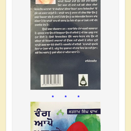
* * *