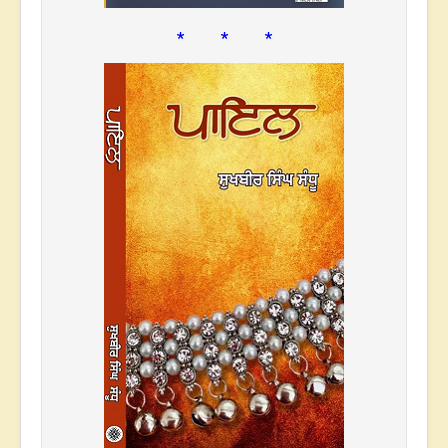
* * *