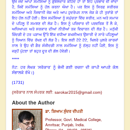
ਉਂਜ ਜਦੋਂ ਆਪਾਂ ਸਮੱਸਿਆ ਨੂੰ ਗੁੰਝਲਦਾਰ ਕਹਿੰਦੇ ਹਾਂ ਤਾਂ ਇਹ ਪ੍ਰਭਾਵ ਵੀ ਜਾਂਦਾ
ਹੈ
, ਜਿਵੇਂ ਸਮੱਸਿਆ ਨੂੰ ਹੱਲ ਕਰਨਾ ਔਖਾ ਹੈ
।
ਪਰ ਇਸ ਨੂੰ ਸਿਰਫ਼ ਸਰੀਰਕ
ਸਮੱਸਿਆ ਅਤੇ ਨੌਜਵਾਨੀ ਜੋਸ਼ ਅਤੇ ਆਪ ਹੁਦਰੇਪਨ ਨਾਲ ਜੋੜ ਕੇ ਹੀ ਤੁਰਾਂਗੇ ਤਾਂ
ਇਹ ਹੱਲ ਨਹੀਂ ਹੋਣੀ
।
ਇਸ ਸਮੱਸਿਆ ਨੂੰ ਸਮੁੱਚਤਾ ਵਿੱਚ ਸਰੀਰ
, ਮਨ ਅਤੇ ਸਮਾਜ
ਦੇ ਪਹਿਲੂ ਤੋਂ ਸਮਝਣ ਦੀ ਲੋੜ ਹੈ
।
ਇਸ ਨੂੰ ਪਰਿਵਾਰ ਦੀ ਪਰਵਰਿਸ਼ ਤੋਂ ਲੈ ਕੇ
,
ਅਧਿਆਪਨ ਅਤੇ ਸਰਕਾਰ ਦੀਆਂ ਨੀਤੀਆਂ ਤਕ ਵਿਚਾਰਨ ਦੀ ਲੋੜ ਹੈ
।
ਮਨੁੱਖੀ
ਜ਼ਿੰਦਗੀ ਦੇ ਹਰ ਪੜਾਅ ਉੱਤੇ ਇੱਕ ਵਧੀਆ ਸ਼ਖਸੀਅਤ ਉਸਾਰੀ ਦੇ ਸਾਰੇ ਪਹਿਲੂਆਂ
ਨੂੰ ਧਿਆਨ ਵਿੱਚ ਰੱਖਣ ਦੀ ਲੋੜ ਹੈ
।
ਇਸ ਲਈ ਟੋਟੇ ਟੋਟੇ
, ਖਿਲਰੇ ਪੁਲਰੇ ਕਾਰਜਾਂ
ਨਾਲ ਤੇ ਉਹ ਵੀ ਗੈਰ ਸੰਜੀਦਗੀ ਨਾਲ ਸਮੱਸਿਆ ਨੂੰ ਠੱਲ੍ਹ ਨਹੀਂ ਪੈਣੀ, ਇਸ ਨੂੰ
ਜੜ੍ਹੋਂ ਪੁੱਟਣਾ ਤਾਂ ਬਹੁਤ ਦੂਰ ਦੀ ਗੱਲ ਹੋਵੇਗੀ
।
*****
ਨੋਟ: ਹਰ ਲੇਖਕ ‘ਸਰੋਕਾਰ’ ਨੂੰ ਭੇਜੀ ਗਈ ਰਚਨਾ ਦੀ ਕਾਪੀ ਆਪਣੇ ਕੋਲ
ਸੰਭਾਲਕੇ ਰੱਖੇ।)
(1731
)
(ਸਰੋਕਾਰ ਨਾਲ ਸੰਪਰਕ ਲਈ:
sarokar2015@gmail.c
om)
About the Author
ਡਾ. ਸ਼ਿਆਮ ਸੁੰਦਰ ਦੀਪਤੀ
Professor, Govt. Medical College,
Amritsar, Punjab, India.
Phone: (91 - 98158 - 08506)