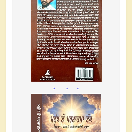
* * *