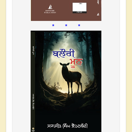
* * *