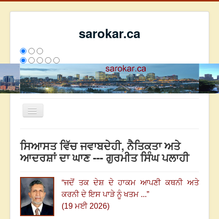
sarokar.ca
Toggle
Navigation
ਮੁੱਖ ਪੰਨਾ
ਸਿਆਸਤ ਵਿੱਚ ਜਵਾਬਦੇਹੀ, ਨੈਤਿਕਤਾ ਅਤੇ
ਰਚਨਾਵਾਂ
ਆਦਰਸ਼ਾਂ ਦਾ ਘਾਣ --- ਗੁਰਮੀਤ ਸਿੰਘ ਪਲਾਹੀ
ਸਰੋਕਾਰ ਦੇ ਲੇਖਕ
“
ਜਦੋਂ ਤਕ ਦੇਸ਼ ਦੇ ਹਾਕਮ ਆਪਣੀ ਕਥਨੀ ਅਤੇ
ਸੰਪਰਕ
ਕਰਨੀ ਦੇ ਇਸ ਪਾੜੇ ਨੂੰ ਖਤਮ ...
”
We have 265 guests and no members online
(19 ਮਈ 2026)
ਇਸ ਹਫਤੇ
21957
ਇਸ ਮਹੀਨੇ
30748
2794523