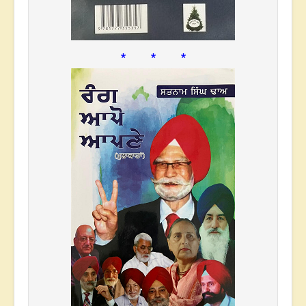
* * *