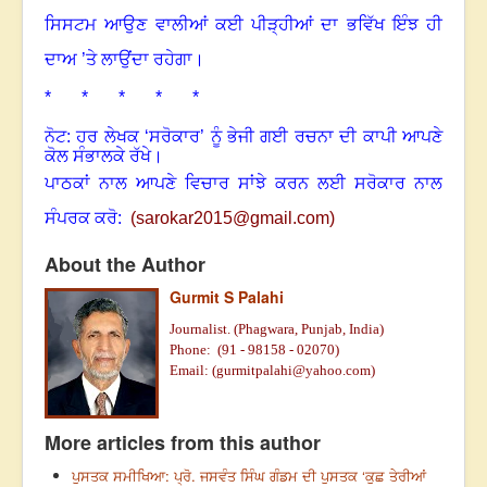
ਸਿਸਟਮ ਆਉਣ ਵਾਲੀਆਂ ਕਈ ਪੀੜ੍ਹੀਆਂ ਦਾ ਭਵਿੱਖ ਇੰਝ ਹੀ
ਦਾਅ ’ਤੇ ਲਾਉਂਦਾ ਰਹੇਗਾ
।
* * * * *
ਨੋਟ: ਹਰ ਲੇਖਕ ‘ਸਰੋਕਾਰ’ ਨੂੰ ਭੇਜੀ ਗਈ ਰਚਨਾ ਦੀ ਕਾਪੀ ਆਪਣੇ
ਕੋਲ ਸੰਭਾਲਕੇ ਰੱਖੇ।
ਪਾਠਕਾਂ ਨਾਲ ਆਪਣੇ ਵਿਚਾਰ ਸਾਂਝੇ ਕਰਨ ਲਈ ਸਰੋਕਾਰ ਨਾਲ
ਸੰਪਰਕ ਕਰੋ:
(
sarokar2015@gmail.c
om)
About the Author
Gurmit S Palahi
Journalist. (Phagwara, Punjab, India)
Phone:
(91 -
98158 - 02070)
Email: (
gurmitpalahi@yahoo.com
)
More articles from this author
ਪੁਸਤਕ ਸਮੀਖਿਆ: ਪ੍ਰੋ. ਜਸਵੰਤ ਸਿੰਘ ਗੰਡਮ ਦੀ ਪੁਸਤਕ ‘ਕੁਛ ਤੇਰੀਆਂ