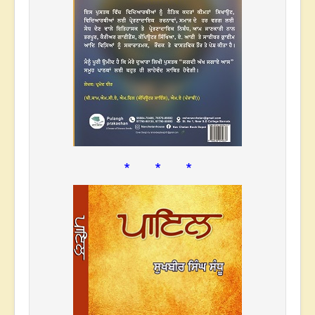
* * *