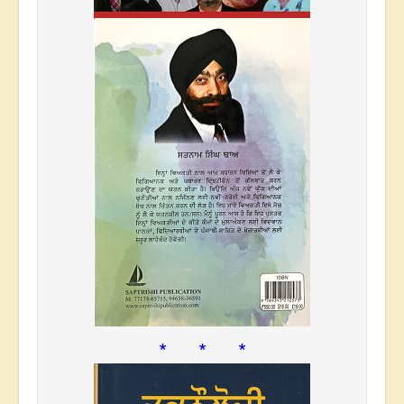
* * *