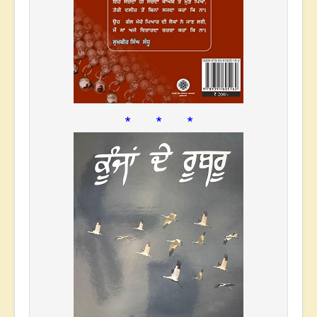
* * *