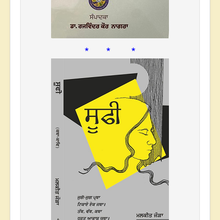
* * *