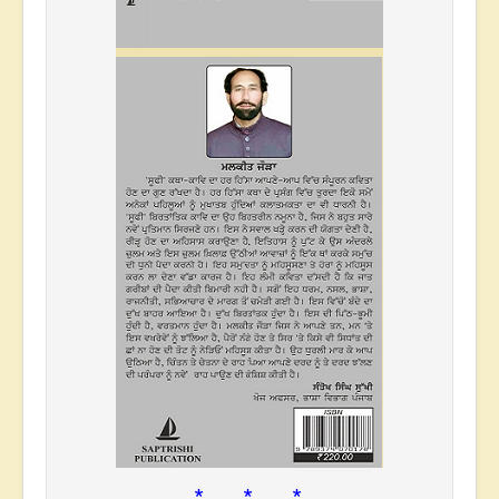
* * *