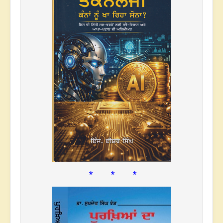
* * *