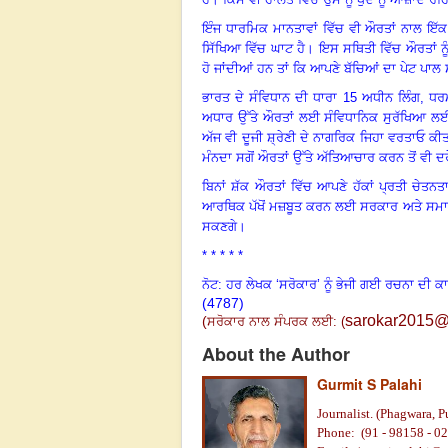
ਇੰਜ ਧਾਰਮਿਕ ਮਾਨਤਾਵਾਂ ਵਿੱਚ ਵੀ ਔਰਤਾਂ ਨਾਲ ਇੱਕ
ਸਿੱਖਿਆ ਵਿੱਚ ਘਾਟ ਹੈ
।
ਇਸ ਸਥਿਤੀ ਵਿੱਚ ਔਰਤਾਂ ਨੂ
ਹੋ ਜਾਂਦੀਆਂ ਹਨ ਤਾਂ ਕਿ ਆਪਣੇ ਬੱਚਿਆਂ ਦਾ ਪੇਟ ਪਾਲ ਸ
ਭਾਰਤ ਦੇ ਸੰਵਿਧਾਨ ਦੀ ਧਾਰਾ 15 ਅਧੀਨ ਲਿੰਗ
,
ਧਰ
ਅਧਾਰ ਉੱਤੇ ਔਰਤਾਂ ਲਈ ਸੰਵਿਧਾਨਿਕ ਸੁਰੱਖਿਆ ਲਈ
ਅੱਜ ਵੀ ਦੂਜੀ ਸ਼੍ਰੇਣੀ ਦੇ ਨਾਗਰਿਕ ਜਿਹਾ ਵਰਤਾਓ ਕੀਤਾ
ਮੰਨਦਾ ਸਗੋਂ ਔਰਤਾਂ ਉੱਤੇ ਅੱਤਿਆਚਾਰ ਕਰਨ ਤੋਂ ਵੀ ਦ
ਬਿਨਾਂ ਸ਼ੱਕ ਔਰਤਾਂ ਵਿੱਚ ਆਪਣੇ ਹੱਕਾਂ ਪ੍ਰਤੀ ਚੇਤਨਤ
ਆਰਥਿਕ ਪੱਖੋਂ ਮਜ਼ਬੂਤ ਕਰਨ ਲਈ ਸਰਕਾਰ ਅਤੇ ਸਮਾਜ 
ਸਕਣਗੇ
।
* * * * *
ਨੋਟ: ਹਰ ਲੇਖਕ ‘ਸਰੋਕਾਰ’ ਨੂੰ ਭੇਜੀ ਗਈ ਰਚਨਾ ਦੀ ਕ
(4787)
sarokar2015@
(
ਸਰੋਕਾਰ ਨਾਲ ਸੰਪਰਕ ਲਈ:
(
About the Author
Gurmit S Palahi
Journalist. (Phagwara, P
Phone:
(91 -
98158 - 0