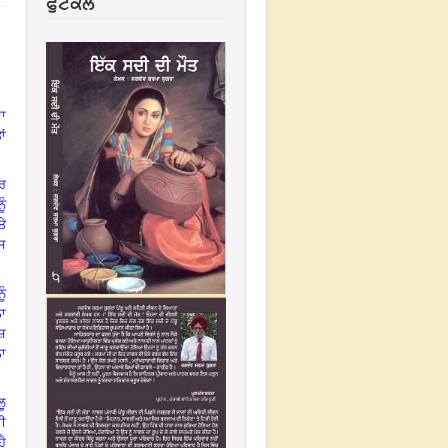
ਫੁਟਕਲ
ਦਾ
ਾਂ
ਬਰ
ੂੰ
ਤੇ
ਇਸ
ੂੰ
ਨਾ
ੇਸ਼
ਨਾ
ਲੂ
ਦੀ
ਹੈ