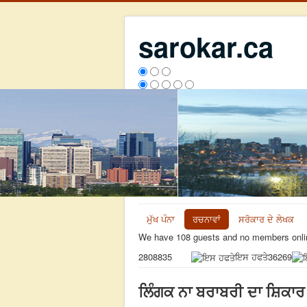
sarokar.ca
ਮੁੱਖ ਪੰਨਾ
ਰਚਨਾਵਾਂ
ਸਰੋਕਾਰ ਦੇ ਲੇਖਕ
We have 108 guests and no members onli
ਇਸ ਹਫਤੇ
36269
2808835
ਲਿੰਗਕ ਨਾ ਬਰਾਬਰੀ ਦਾ ਸ਼ਿਕਾਰ 