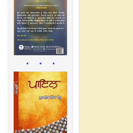
* * *