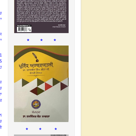
ੱਚ
ਸਾ
ਸ
* * *
ਦਾ
1
5
ਇਹ
ੇਸ਼
ੱਚ
ਤਾ
ਤ
ਨ
ਚ
* * *
ਣੇ