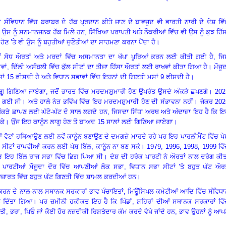
ੰਵਿਧਾਨ ਵਿੱਚ ਬਰਾਬਰ ਦੇ ਹੱਕ ਪ੍ਰਦਾਨ ਕੀਤੇ ਜਾਣ ਦੇ ਬਾਵਜੂਦ ਵੀ ਭਾਰਤੀ ਨਾਰੀ ਦੇ ਦੇਸ਼ ਵਿ
ਿੱਚ ਉਸ ਨੂੰ ਸਨਮਾਨਜਨਕ ਹੱਕ ਮਿਲੇ ਹਨ
,
ਸਿੱਖਿਆ ਪਰਾਪਤੀ ਅਤੇ ਨੌਕਰੀਆਂ ਵਿੱਚ ਵੀ ਉਸ ਨੂੰ ਕੁਝ ਹਿੱ
’
ਹੋਣ ’ਤੇ ਵੀ ਉਸ ਨੂੰ ਬਹੁਤੀਆਂ ਚੁਣੌਤੀਆਂ ਦਾ ਸਾਹਮਣਾ ਕਰਨਾ ਪੈਂਦਾ ਹੈ
।
06ਵੀਂ ਸੋਧ ਔਰਤਾਂ ਅਤੇ ਮਰਦਾਂ ਵਿੱਚ ਅਸਮਾਨਤਾ ਦਾ ਖੱਪਾ ਪੂਰਿਆਂ ਕਰਨ ਲਈ ਕੀਤੀ ਗਈ ਹੈ
,
ਜਿ
ਵਾਂ
,
ਦਿੱਲੀ ਅਸੰਬਲੀ ਵਿੱਚ ਕੁੱਲ ਸੀਟਾਂ ਦਾ ਤੀਜਾ ਹਿੱਸਾ ਔਰਤਾਂ ਲਈ ਰਾਖਵਾਂ ਕੀਤਾ ਗਿਆ ਹੈ
।
ਮੌਜੂ
ਂ 15 ਫ਼ੀਸਦੀ ਹੈ ਅਤੇ ਵਿਧਾਨ ਸਭਾਵਾਂ ਵਿੱਚ ਇਹਨਾਂ ਦੀ ਗਿਣਤੀ ਮਸਾਂ 9 ਫ਼ੀਸਦੀ ਹੈ
।
ਲਾਗੂ ਗਿਣਿਆ ਜਾਏਗਾ
,
ਜਦੋਂ ਭਾਰਤ ਵਿੱਚ ਮਰਦਮਸ਼ੁਮਾਰੀ ਹੋਣ ਉਪਰੰਤ ਉਸਦੇ ਅੰਕੜੇ ਛਪਣਗੇ
।
202
੍ਹ ਗਈ ਸੀ
।
ਅਤੇ ਹਾਲੇ ਨੇੜ ਭਵਿੱਖ ਵਿੱਚ ਇਹ ਮਰਦਮਸ਼ੁਮਾਰੀ ਹੋਣ ਦੀ ਸੰਭਾਵਨਾ ਨਹੀਂ
।
ਜੇਕਰ 202
 ਅੰਕੜੇ ਛਾਪਣ ਲਈ ਘੱਟੋ-ਘੱਟ ਦੋ ਸਾਲ ਲਗਦੇ ਹਨ, ਜਿਸਦਾ ਸਿੱਧਾ ਅਰਥ ਅਤੇ ਅੰਦਾਜ਼ਾ ਇਹ ਹੈ ਕਿ 
ਕੇ
।
ਉਂਜ ਇਹ ਕਾਨੂੰਨ ਲਾਗੂ ਹੋਣ ਤੋਂ ਬਾਅਦ 15 ਸਾਲਾਂ ਲਈ ਗਿਣਿਆ ਜਾਏਗਾ
।
ਆਂ ਵੋਟਾਂ ਹਥਿਆਉਣ ਲਈ ਨਵੇਂ ਕਾਨੂੰਨ ਬਣਾਉਣ ਦੇ ਦਮਗਜ਼ੇ ਮਾਰਦੇ ਰਹੇ ਪਰ ਇਹ ਪਾਰਲੀਮੈਂਟ ਵਿੱਚ ਪ
ਚ ਸੀਟਾਂ ਰਾਖਵੀਆਂ ਕਰਨ ਲਈ ਪੇਸ਼ ਬਿੱਲ
,
ਕਾਨੂੰਨ ਨਾ ਬਣ ਸਕੇ
।
1979
,
1996
,
1998
,
1999 ਵਿ
ਚ ਇਹ ਬਿੱਲ ਰਾਜ ਸਭਾ ਵਿੱਚ ਡਿਗ ਪਿਆ ਸੀ
।
ਦੇਸ਼ ਦੀ ਹਰੇਕ ਪਾਰਟੀ ਨੇ ਔਰਤਾਂ ਨਾਲ ਦਰੇਗ ਕੀ
ਪਾਰਟੀਆਂ ਮੌਜੂਦਾ ਦੌਰ ਵਿੱਚ ਆਪਣੀਆਂ ਲੋਕ ਸਭਾ
,
ਵਿਧਾਨ ਸਭਾ ਸੀਟਾਂ ’ਤੇ ਬਹੁਤ ਘੱਟ ਔਰ
ੂੰ ਵਜ਼ਾਰਤ ਵਿੱਚ ਬਹੁਤ ਘੱਟ ਗਿਣਤੀ ਵਿੱਚ ਸ਼ਾਮਲ ਕਰਦੀਆਂ ਹਨ
।
ੇਂਕਰਨ ਦੇ ਨਾਲ-ਨਾਲ ਸਥਾਨਕ ਸਰਕਾਰਾਂ ਭਾਵ ਪੰਚਾਇਤਾਂ
,
ਮਿਊਂਸਿਪਲ ਕਮੇਟੀਆਂ ਆਦਿ ਵਿੱਚ ਸੰਵਿਧਾ
ਨ ਦਿੱਤਾ ਗਿਆ
।
ਪਰ ਜ਼ਮੀਨੀ ਹਕੀਕਤ ਇਹ ਹੈ ਕਿ ਪਿੰਡਾਂ
,
ਸ਼ਹਿਰਾਂ ਦੀਆਂ ਸਥਾਨਕ ਸਰਕਾਰਾਂ ਵਿੱ
ਪਤੀ
,
ਭਰਾ
,
ਪਿਓ ਜਾਂ ਕੋਈ ਹੋਰ ਨਜ਼ਦੀਕੀ ਰਿਸ਼ਤੇਦਾਰ ਕੰਮ ਕਰਦੇ ਵੇਖੇ ਜਾਂਦੇ ਹਨ, ਭਾਵ ਉਹਨਾਂ ਨੂੰ ਆਪ