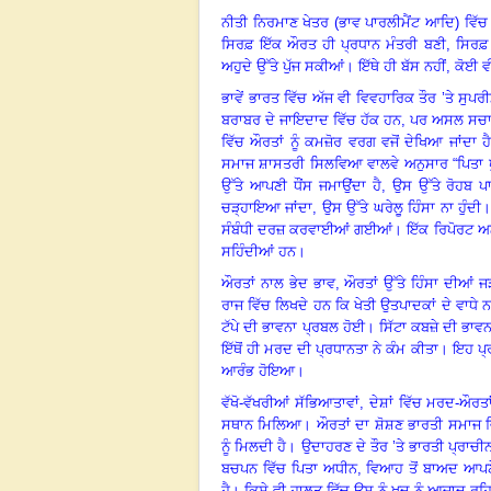
ਨੀਤੀ ਨਿਰਮਾਣ ਖੇਤਰ (ਭਾਵ ਪਾਰਲੀਮੈਂਟ ਆਦਿ) ਵਿੱਚ 
ਸਿਰਫ਼ ਇੱਕ ਔਰਤ ਹੀ ਪ੍ਰਧਾਨ ਮੰਤਰੀ ਬਣੀ
,
ਸਿਰਫ਼ 
ਅਹੁਦੇ ਉੱਤੇ ਪੁੱਜ ਸਕੀਆਂ
।
ਇੱਥੇ ਹੀ ਬੱਸ ਨਹੀਂ, ਕੋਈ ਵ
ਭਾਵੇਂ ਭਾਰਤ ਵਿੱਚ ਅੱਜ ਵੀ ਵਿਵਹਾਰਿਕ ਤੌਰ ’ਤੇ ਸੁਪਰ
ਬਰਾਬਰ ਦੇ ਜਾਇਦਾਦ ਵਿੱਚ ਹੱਕ ਹਨ
,
ਪਰ ਅਸਲ ਸਚਾਈ
ਵਿੱਚ ਔਰਤਾਂ ਨੂੰ ਕਮਜ਼ੋਰ ਵਰਗ ਵਜੋਂ ਦੇਖਿਆ ਜਾਂਦਾ ਹੈ
ਸਮਾਜ ਸ਼ਾਸਤਰੀ ਸਿਲਵਿਆ ਵਾਲਵੇ ਅਨੁਸਾਰ “ਪਿਤਾ ਪ
ਉੱਤੇ ਆਪਣੀ ਧੌਂਸ ਜਮਾਉਂਦਾ ਹੈ
,
ਉਸ ਉੱਤੇ ਰੋਹਬ ਪ
ਚੜ੍ਹਾਇਆ ਜਾਂਦਾ
,
ਉਸ ਉੱਤੇ ਘਰੇਲੂ ਹਿੰਸਾ ਨਾ ਹੁੰਦੀ
ਸੰਬੰਧੀ ਦਰਜ਼ ਕਰਵਾਈਆਂ ਗਈਆਂ
।
ਇੱਕ ਰਿਪੋਰਟ ਅ
ਸਹਿੰਦੀਆਂ ਹਨ
।
ਔਰਤਾਂ ਨਾਲ ਭੇਦ ਭਾਵ
,
ਔਰਤਾਂ ਉੱਤੇ ਹਿੰਸਾ ਦੀਆਂ ਜੜ
ਰਾਜ ਵਿੱਚ ਲਿਖਦੇ ਹਨ ਕਿ ਖੇਤੀ ਉਤਪਾਦਕਾਂ ਦੇ ਵਾਧੇ 
ਟੱਪੇ ਦੀ ਭਾਵਨਾ ਪ੍ਰਬਲ ਹੋਈ
।
ਸਿੱਟਾ ਕਬਜ਼ੇ ਦੀ ਭਾ
ਇੱਥੋਂ ਹੀ ਮਰਦ ਦੀ ਪ੍ਰਧਾਨਤਾ ਨੇ ਕੰਮ ਕੀਤਾ
।
ਇਹ ਪ੍
ਆਰੰਭ ਹੋਇਆ
।
ਵੱਖੋ-ਵੱਖਰੀਆਂ ਸੱਭਿਆਤਾਵਾਂ
,
ਦੇਸ਼ਾਂ ਵਿੱਚ ਮਰਦ-
ਔਰਤਾਂ
ਸਥਾਨ ਮਿਲਿਆ
।
ਔਰਤਾਂ ਦਾ ਸ਼ੋਸ਼ਣ ਭਾਰਤੀ ਸਮਾਜ ਵ
ਨੂੰ ਮਿਲਦੀ ਹੈ
।
ਉਦਾਹਰਣ ਦੇ ਤੌਰ ’ਤੇ ਭਾਰਤੀ ਪ੍ਰਾਚੀਨ
ਬਚਪਨ ਵਿੱਚ ਪਿਤਾ ਅਧੀਨ
,
ਵਿਆਹ ਤੋਂ ਬਾਅਦ ਆਪਣੇ 
ਹੈ
।
ਕਿਸੇ ਵੀ ਹਾਲਤ ਵਿੱਚ ਉਸ ਨੂੰ ਖੁਦ ਨੂੰ ਆਜ਼ਾਦ ਰ