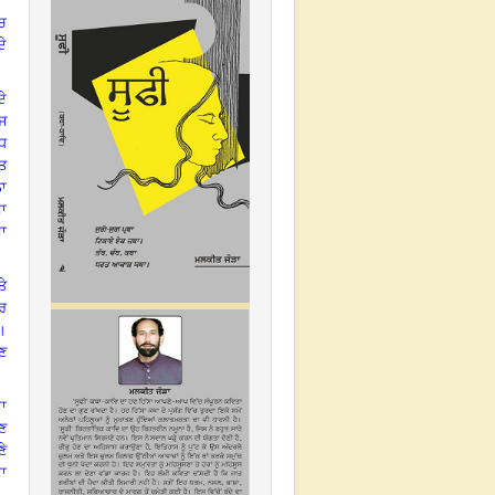
ੱਚ
ੇ
ਦੇ
ਾਜ
ੱਧ
ਤ
ਨਾ
ਸਾ
ਾ
ੇ
ਹਰ
।
ਣ
ਦਾ
ਖਣ
ਣੇ
ਦਾ