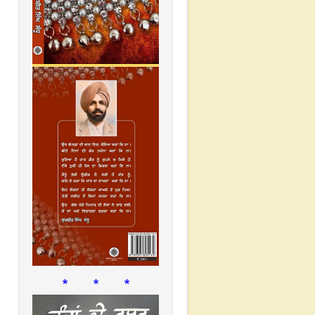
* * *