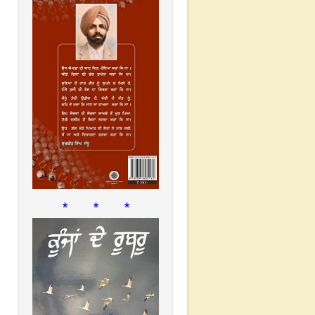
* * *