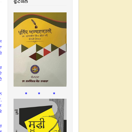
ਫੁਟਕਲ
ਸ
ਤਾ
ਤੇ
ੌਰ
ਦੇ
ਹੈ
* * *
ਾਨ
ੀ
,
ਸ
ਕੇ
ਪਰ
ਿਆ