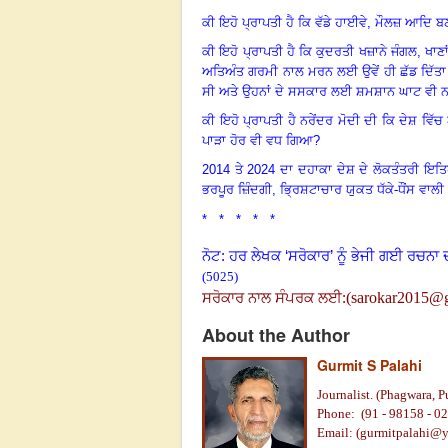
ਕੀ ਇਹੋ ਪ੍ਰਾਪਤੀ ਹੈ ਕਿ ਵੱਡੇ ਹਾਈਵੇ
,
ਮੌਲਜ਼ ਆਦਿ ਬਣਾ
ਕੀ ਇਹੋ ਪ੍ਰਾਪਤੀ ਹੈ ਕਿ ਕੁਦਰਤੀ ਖਜ਼ਾਨੇ ਜੰਗਲ
,
ਖਾਣਾ
ਅਤਿਅੰਤ ਗਰਮੀ ਨਾਲ ਮਰਨ ਲਈ ਉਵੇਂ ਹੀ ਛੱਡ ਦਿੱਤ
ਸੀ ਅਤੇ ਉਹਨਾਂ ਦੇ ਸਸਕਾਰ ਲਈ ਸ਼ਮਸ਼ਾਨ ਘਾਟ ਵੀ ਨ
ਕੀ ਇਹੋ ਪ੍ਰਾਪਤੀ ਹੈ ਨਰੇਂਦਰ ਮੋਦੀ ਦੀ ਕਿ ਦੇਸ਼ ਵਿ
ਪਾੜਾ ਹੋਰ ਵੀ ਵਧ ਗਿਆ
?
2014
ਤੇ
2024
ਦਾ ਦਹਾਕਾ ਦੇਸ਼ ਦੇ ਲੋਕਤੰਤਰੀ ਇਤਿਹਾ
ਭਰਪੂਰ ਜ਼ਿੰਦਗੀ
,
ਭ੍ਰਿਸ਼ਟਾਚਾਰ ਯੁਕਤ ਧੱਕੇ-ਧੌਂਸ ਵਾ
* * * * *
ਨੋਟ: ਹਰ ਲੇਖਕ ‘ਸਰੋਕਾਰ’ ਨੂੰ ਭੇਜੀ ਗਈ ਰਚਨਾ 
(5025)
(
sarokar2015@
ਸਰੋਕਾਰ ਨਾਲ ਸੰਪਰਕ ਲਈ:
About the Author
Gurmit S Palahi
Journalist. (Phagwara, P
Phone:
(91 -
98158 - 0
Email: (
gurmitpalahi@