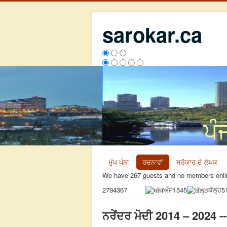
sarokar.ca
ਮੁੱਖ ਪੰਨਾ
ਰਚਨਾਵਾਂ
ਸਰੋਕਾਰ ਦੇ ਲੇਖਕ
We have 267 guests and no members onli
ਅੱਜ
1545
ਕੱਲ੍ਹ
5
2794367
ਨਰੇਂਦਰ ਮੋਦੀ 2014 – 2024 -