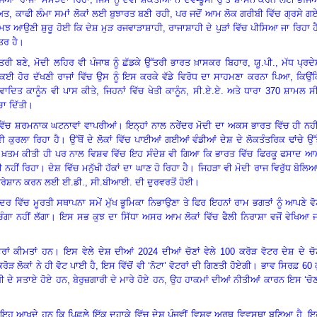
ੀਅਤ
,
ਕਾਫੀ ਲੰਮਾ ਸਮਾਂ ਲੋਕਾਂ ਲਈ ਬੁਝਾਰਤ ਬਣੀ ਰਹੀ
,
ਪਰ ਜਦੋਂ ਆਮ ਲੋਕ ਗਰੀਬੀ ਵਿੱਚ ਗ੍ਰਸੇ ਗ
ਨੂੰ ਸਮਝ ਆਉਣੀ ਸ਼ੁਰੂ ਹੋਈ ਕਿ ਦੇਸ਼ ਮੁੜ ਰਜਵਾੜਾਸ਼ਾਹੀ
,
ਰਾਜਾਸ਼ਾਹੀ ਦੇ ਪੁੜਾਂ ਵਿੱਚ ਪੀਸਿਆ ਜਾ ਰਿਹਾ ਹ
ਤਰ ਹੈ
।
ੰਤਰੀ ਬਣੇ
,
ਮੋਦੀ ਲਹਿਰ ਵੀ ਪੰਜਾਬ ਨੂੰ ਛੱਡਕੇ ਉੱਤਰੀ ਭਾਰਤ ਖ਼ਾਸਕਰ ਬਿਹਾਰ
,
ਯੂ.ਪੀ.
,
ਮੱਧ ਪ੍ਰਦ
ਕਈ ਹੋਰ ਦੱਖਣੀ ਰਾਜਾਂ ਵਿੱਚ ਉਸ ਨੂੰ ਇਸ ਕਰਕੇ ਵੱਡੇ ਵਿਰੋਧ ਦਾ ਸਾਹਮਣਾ ਕਰਨਾ ਪਿਆ
,
ਕਿਉਂ
ਿਵਾਦਿਤ ਕਾਨੂੰਨ ਵੀ ਪਾਸ ਕੀਤੇ
,
ਜਿਹਨਾਂ ਵਿੱਚ ਖੇਤੀ ਕਾਨੂੰਨ
,
ਸੀ.ਏ.ਏ. ਅਤੇ ਧਾਰਾ
370
ਸ਼ਾਮਲ ਸ
ਾ ਦਿੱਤੀ
।
ਵਿੱਚ ਸ਼ਰਮਨਾਕ ਘਟਨਾਵਾਂ ਵਾਪਰੀਆਂ। ਇਨ੍ਹਾਂ ਨਾਲ ਨਰੇਂਦਰ ਮੋਦੀ ਦਾ ਅਕਸ ਭਾਰਤ ਵਿੱਚ ਹੀ ਨਹੀ
ਵੀ ਕੁਰਲਾ ਰਿਹਾ ਹੈ
।
ਉੱਥੋਂ ਦੇ ਲੋਕਾਂ ਵਿੱਚ ਪਾਈਆਂ ਗਈਆਂ ਵੰਡੀਆਂ ਦੇਸ਼ ਦੇ ਲੋਕਤੰਤਰਿਕ ਢਾਂਚੇ ਉੱ
ਝ ਤਾਂ ਖ਼ਤਮ ਕੀਤੀ ਹੀ ਪਰ ਨਾਲ ਵਿਸ਼ਵ ਵਿੱਚ ਇਹ ਸੰਦੇਸ਼ ਵੀ ਗਿਆ ਕਿ ਭਾਰਤ ਵਿੱਚ ਫਿਰਕੂ ਫਸਾਦ 
 ਨਹੀਂ ਰਿਹਾ
।
ਦੇਸ਼ ਵਿੱਚ ਮਨੁੱਖੀ ਹੱਕਾਂ ਦਾ ਘਾਣ ਹੋ ਰਿਹਾ ਹੈ
।
ਜਿਹੜਾ ਵੀ ਮੋਦੀ ਰਾਜ ਵਿਰੁੱਧ ਬੋਲਿ
 ਪ੍ਰੇਸ਼ਾਨ ਕਰਨ ਲਈ ਈ.ਡੀ.
,
ਸੀ.ਬੀਆਈ. ਦੀ ਦੁਰਵਰਤੋਂ ਹੋਈ
।
ਰ ਵਿੱਚ ਮੂਰਤੀ ਸਥਾਪਨਾ ਸਮੇਂ ਮੁੱਖ ਭੂਮਿਕਾ ਨਿਭਾਉਣਾ ਤੇ ਫਿਰ ਇਹਨਾਂ ਰਾਮ ਭਗਤਾਂ ਨੂੰ ਆਪਣੇ ਵ
ਚੰਗਾ ਨਹੀਂ ਲੱਗਾ
।
ਇਸ ਸਭ ਕੁਝ ਦਾ ਸਿੱਧਾ ਅਸਰ ਆਮ ਲੋਕਾਂ ਵਿੱਚ ਫੈਲੀ ਨਿਰਾਸ਼ਾ ਵਜੋਂ ਵੇਖਿਆ 
ਰਾਂ ਕੀਮਤਾਂ ਹਨ
।
ਇਸ ਵੇਲੇ ਦੇਸ਼ ਦੀਆਂ
2024
ਦੀਆਂ ਚੋਣਾਂ ਵੇਲੇ
100
ਕਰੋੜ ਵੋਟਰ ਦੇਸ਼ ਦੇ ਚੋ
ਰੋੜ ਲੋਕਾਂ ਨੇ ਹੀ ਵੋਟ ਪਾਈ ਹੈ
,
ਇਸ ਵਿੱਚੋਂ ਵੀ ‘ਨੋਟਾ’ ਵੋਟਰਾਂ ਦੀ ਗਿਣਤੀ ਹੋਏਗੀ
।
ਭਾਵ ਸਿਰਫ਼
60
ਕ
ੀ ਦੇ ਸਤਾਏ ਹੋਏ ਹਨ
,
ਬੇਰੁਜ਼ਗਾਰੀ ਦੇ ਮਾਰੇ ਹੋਏ ਹਨ
,
ਉਹ ਹਾਕਮਾਂ ਦੀਆਂ ਨੀਤੀਆਂ ਕਾਰਨ ਇਸ ‘ਚੋਣ
ੜੇ ਇਹ ਆਖਦੇ ਹਨ ਕਿ ਪਿਛਲੇ ਇੱਕ ਦਹਾਕੇ ਵਿੱਚ ਦੇਸ਼ ਪੰਜਵੀਂ ਵਿਸ਼ਵ ਅਰਥ ਵਿਵਸਥਾ ਬਣਿਆ ਹੈ
,
ਇ