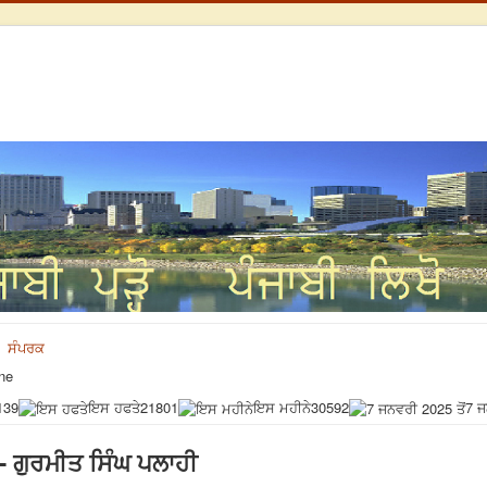
ਸੰਪਰਕ
ne
139
ਇਸ ਹਫਤੇ
21801
ਇਸ ਮਹੀਨੇ
30592
7 ਜ
-- ਗੁਰਮੀਤ ਸਿੰਘ ਪਲਾਹੀ