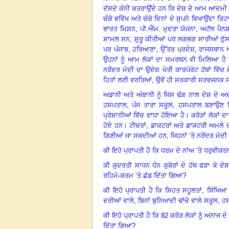
ਦੱਸਦੇ ਕੰਨੀ ਕਤਰਾਉਂਦੇ ਹਨ ਕਿ ਦੇਸ਼ ਦੇ ਆਮ ਆਦਮੀ 
ਚੰਗੇ ਭਵਿੱਖ ਅਤੇ ਚੰਗੇ ਦਿਨਾਂ ਦੇ ਸੁਪਨੇ ਵਿਖਾਉਂਦਾ ਰਿਹ
ਭਾਰਤ ਮਿਸ਼ਨ
,
ਪੀ.ਐੱਮ. ਮੁਦਰਾ ਯੋਜਨਾ
,
ਅਟੱਲ ਪੈਨ
ਸ਼ਾਮਲ ਸਨ
,
ਸ਼ੁਰੂ ਕੀਤੀਆਂ ਪਰ ਲਗਭਗ ਸਾਰੀਆਂ ਠੁੱ
ਪਰ ਪੰਜਾਬ
,
ਹਰਿਆਣਾ
,
ਉੱਤਰ ਪ੍ਰਦੇਸ਼
,
ਰਾਜਸਥਾਨ ਅਤ
ਉਹਨਾਂ ਨੂੰ ਆਮ ਲੋਕਾਂ ਦਾ ਸਮਰਥਨ ਵੀ ਮਿਲਿਆ ਹੈ
ਨਰੇਂਦਰ ਮੋਦੀ ਦਾ ਉਦੇਸ਼ ਖੇਤੀ ਕਾਰਪੋਰੇਟ ਹੱਥਾਂ ਵਿੱ
ਹਿਤਾਂ ਲਈ ਵਰਤਿਆਂ
,
ਉਵੇਂ ਹੀ ਸਰਕਾਰੀ ਸਰਵਜਨਕ ਸੰਸ
ਅਡਾਨੀ ਅਤੇ ਅੰਬਾਨੀ ਨੂੰ ਜਿਸ ਢੰਗ ਨਾਲ ਦੇਸ਼ ਦੇ 
ਹਸਪਤਾਲ
,
ਪੰਜ ਤਾਰਾ ਸਕੂਲ
,
ਹਸਪਤਾਲ ਬਣਾਉਣ ਹ
ਪ੍ਰੇਸ਼ਾਨੀਆਂ ਵਿੱਚ ਵਾਧਾ ਹੋਇਆ ਹੈ
।
ਕਰੋੜਾਂ ਲੋਕਾਂ 
ਹੋਏ ਹਨ
।
ਟੀਚਰਾਂ
,
ਡਾਕਟਰਾਂ ਅਤੇ ਡਾਕਟਰੀ ਅਮਲੇ 
ਗਿਣੀਆਂ ਜਾ ਸਕਦੀਆਂ ਹਨ
,
ਜਿਹਨਾਂ ’ਤੇ ਨਰੇਂਦਰ ਮੋਦ
ਕੀ ਇਹੋ ਪ੍ਰਾਪਤੀ ਹੈ ਕਿ ਧਰਮ ਦੇ ਨਾਂਅ ’ਤੇ ਧਰੁਵੀਕ
ਕੀ ਕੁਦਰਤੀ ਸਾਧਨ ਧੰਨ ਕੁਬੇਰਾਂ ਦੇ ਹੱਥ ਫੜਾ ਕੇ ਦੇ
ਰਹਿਮੋ-ਕਰਮ ’ਤੇ ਛੱਡ ਦਿੱਤਾ ਗਿਆ
?
ਕੀ ਇਹੋ ਪ੍ਰਾਪਤੀ ਹੈ ਕਿ ਸਿਹਤ ਸਹੂਲਤਾਂ
,
ਸਿੱਖਿਆ 
ਦਰੀਆਂ ਵਾਲੇ
,
ਬਿਨਾਂ ਬੁਨਿਆਦੀ ਢਾਂਚੇ ਵਾਲੇ ਸਕੂਲ
,
ਹਸ
ਕੀ ਇਹੋ ਪ੍ਰਾਪਤੀ ਹੈ ਕਿ
82
ਕਰੋੜ ਲੋਕਾਂ ਨੂੰ ਅਨਾਜ ਦ
ਦਿੱਤਾ ਗਿਆ
?