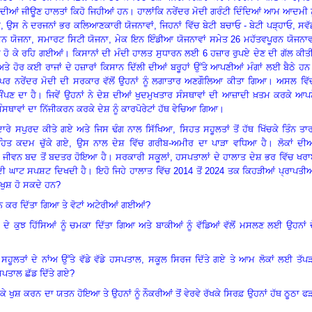
ਦੀਆਂ ਜੀਊਣ ਹਾਲਤਾਂ ਕਿਹੋ ਜਿਹੀਆਂ ਹਨ
।
ਹਾਲਾਂਕਿ ਨਰੇਂਦਰ ਮੋਦੀ ਗਰੰਟੀ ਦਿੰਦਿਆਂ ਆਮ ਆਦਮੀ ਨ
ਾ
,
ਉਸ ਨੇ ਦਰਜਨਾਂ ਭਰ ਕਲਿਆਣਕਾਰੀ ਯੋਜਨਾਵਾਂ
,
ਜਿਹਨਾਂ ਵਿੱਚ ਬੇਟੀ ਬਚਾਓ - ਬੇਟੀ ਪੜ੍ਹਾਓ
,
ਸਵੱ
ਸ਼ਨ ਯੋਜਨਾ
,
ਸਮਾਰਟ ਸਿਟੀ ਯੋਜਨਾ
,
ਮੇਕ ਇਨ ਇੰਡੀਆ ਯੋਜਨਾਵਾਂ ਸਮੇਤ
26
ਮਹੱਤਵਪੂਰਨ ਯੋਜਨਾਵ
ਸ ਹੋ ਕੇ ਰਹਿ ਗਈਆਂ
।
ਕਿਸਾਨਾਂ ਦੀ ਮੰਦੀ ਹਾਲਤ ਸੁਧਾਰਨ ਲਈ
6
ਹਜ਼ਾਰ ਰੁਪਏ ਦੇਣ ਦੀ ਗੱਲ ਕੀਤ
ੇ ਹੋਰ ਕਈ ਰਾਜਾਂ ਦੇ ਹਜ਼ਾਰਾਂ ਕਿਸਾਨ ਦਿੱਲੀ ਦੀਆਂ ਬਰੂਹਾਂ ਉੱਤੇ ਆਪਣੀਆਂ ਮੰਗਾਂ ਲਈ ਬੈਠੇ ਹਨ
ਪਰ ਨਰੇਂਦਰ ਮੋਦੀ ਦੀ ਸਰਕਾਰ ਵੱਲੋਂ ਉਹਨਾਂ ਨੂੰ ਲਗਾਤਾਰ ਅਣਗੌਲਿਆ ਕੀਤਾ ਗਿਆ
।
ਅਸਲ ਵਿੱ
ਚ ਸੌਂਪਣ ਦਾ ਹੈ। ਜਿਵੇਂ ਉਹਨਾਂ ਨੇ ਦੇਸ਼ ਦੀਆਂ ਖੁਦਮੁਖਤਾਰ ਸੰਸਥਾਵਾਂ ਦੀ ਆਜ਼ਾਦੀ ਖ਼ਤਮ ਕਰਕੇ ਆਪ
ਥਾਵਾਂ ਦਾ ਨਿੱਜੀਕਰਨ ਕਰਕੇ ਦੇਸ਼ ਨੂੰ ਕਾਰਪੋਰੇਟਾਂ ਹੱਥ ਵੇਚਿਆ ਗਿਆ
।
ਅਦਾਰੇ ਸਪੁਰਦ ਕੀਤੇ ਗਏ ਅਤੇ ਜਿਸ ਢੰਗ ਨਾਲ ਸਿੱਖਿਆ
,
ਸਿਹਤ ਸਹੂਲਤਾਂ ਤੋਂ ਹੱਥ ਖਿੱਚਕੇ ਤਿੰਨ ਤਾ
ਿਤ ਕਦਮ ਚੁੱਕੇ ਗਏ
,
ਉਸ ਨਾਲ ਦੇਸ਼ ਵਿੱਚ ਗਰੀਬ-ਅਮੀਰ ਦਾ ਪਾੜਾ ਵਧਿਆ ਹੈ
।
ਲੋਕਾਂ ਦੀ
ਦਾ ਜੀਵਨ ਬਦ ਤੋਂ ਬਦਤਰ ਹੋਇਆ ਹੈ
।
ਸਰਕਾਰੀ ਸਕੂਲਾਂ
,
ਹਸਪਤਾਲਾਂ ਦੇ ਹਾਲਾਤ ਦੇਸ਼ ਭਰ ਵਿੱਚ ਖਰ
ਦੀ ਘਾਟ ਸਪਸ਼ਟ ਦਿਖਦੀ ਹੈ
।
ਇਹੋ ਜਿਹੇ ਹਾਲਾਤ ਵਿੱਚ
2014
ਤੋਂ
2024
ਤਕ ਕਿਹੜੀਆਂ ਪ੍ਰਾਪਤੀਆ
ੀ ਖੁਸ਼ ਹੋ ਸਕਦੇ ਹਨ?
ਰਨ ਕਰ ਦਿੱਤਾ ਗਿਆ ਤੇ ਵੋਟਾਂ ਅਟੇਰੀਆਂ ਗਈਆਂ
?
ਸ਼ ਦੇ ਕੁਝ ਹਿੱਸਿਆਂ ਨੂੰ ਚਮਕਾ ਦਿੱਤਾ ਗਿਆ ਅਤੇ ਬਾਕੀਆਂ ਨੂੰ ਵੱਡਿਆਂ ਵੱਲੋਂ ਮਸਲਣ ਲਈ ਉਹਨਾਂ 
ਸਹੂਲਤਾਂ ਦੇ ਨਾਂਅ ਉੱਤੇ ਵੱਡੇ ਵੱਡੇ ਹਸਪਤਾਲ
,
ਸਕੂਲ ਸਿਰਜ ਦਿੱਤੇ ਗਏ ਤੇ ਆਮ ਲੋਕਾਂ ਲਈ ਤੱਪ
ਪਤਾਲ ਛੱਡ ਦਿੱਤੇ ਗਏ
?
ੇ ਕੇ ਖੁਸ਼ ਕਰਨ ਦਾ ਯਤਨ ਹੋਇਆ ਤੇ ਉਹਨਾਂ ਨੂੰ ਨੌਕਰੀਆਂ ਤੋਂ ਵੇਰਵੇ ਰੱਖਕੇ ਸਿਰਫ਼ ਉਹਨਾਂ ਹੱਥ ਠੂਠਾ ਫ