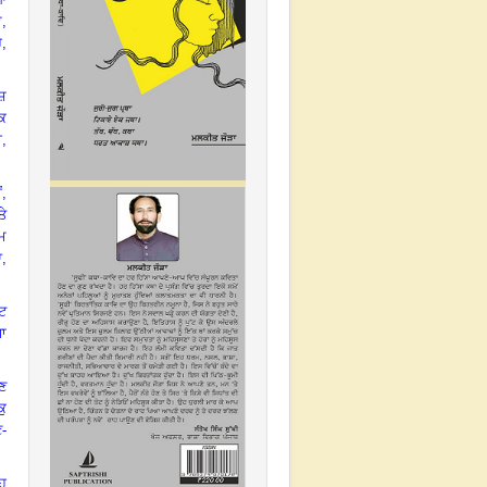
ਏ
,
ੈ
,
ੇਸ਼
ਕਿ
ੀ
,
ਂ
,
ਤੇ
ਆਮ
ਆ,
ੋਟ
ਜਾ
ਣ
ੁ
-
ਹ