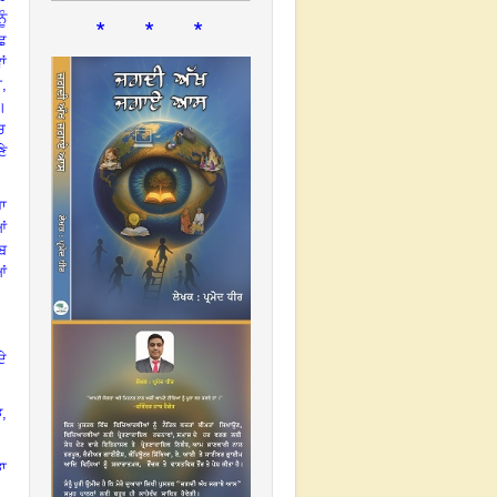
ੂੰ
* * *
ਛ
ਾਂ
ੀ
,
।
ਚ
ਣੇ
ਰਾ
ਆਂ
ਾਬ
ਂ
ਦੇ
ੜ
,
ੜਾ