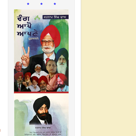
* * *
।