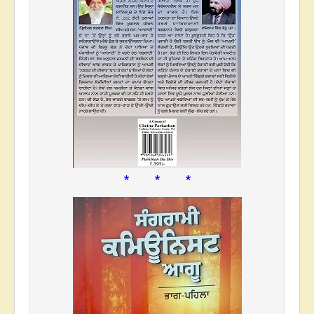
* * *