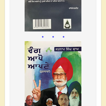
* * *