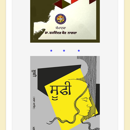
* * *