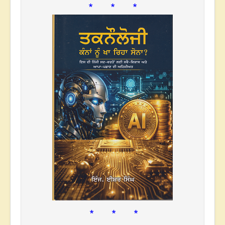
* * *
* * *