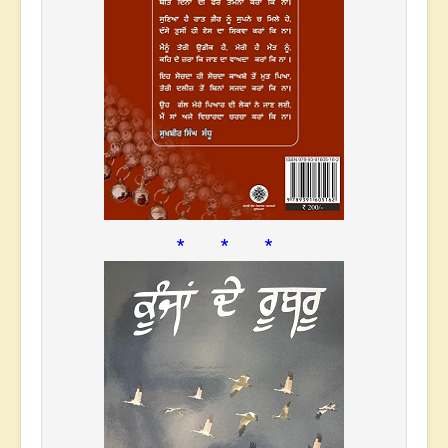
* * *