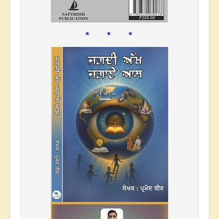
* * *