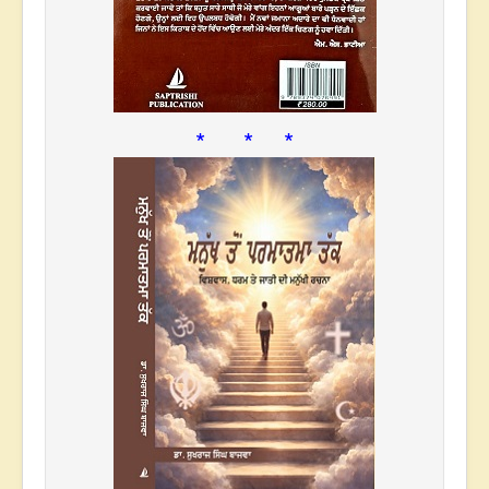
* * *