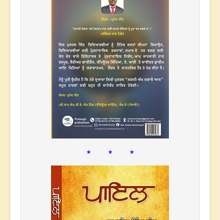
* * *