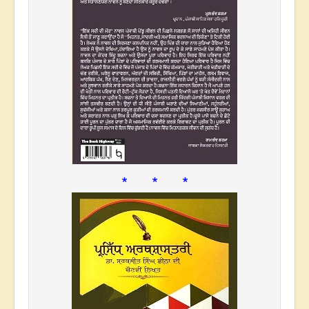
* * *