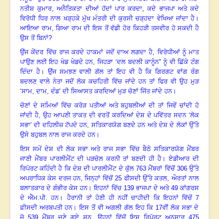
ਨਤੀਸ਼ ਕੁਮਾਰ
,
ਅਨੈਤਿਕਤਾ ਦੀਆਂ ਹੱਦਾਂ ਪਾਰ ਕਰਦਾ
,
ਕਦੇ ਭਾਜਪਾ ਅਤੇ ਕਦੇ
ਵਿਰੋਧੀ ਧਿਰ ਨਾਲ ਖੜ੍ਹਕੇ ਮੁੱਖ ਮੰਤਰੀ ਦੀ ਕੁਰਸੀ ਚੜ੍ਹਦਾ ਵੇਖਿਆ ਜਾਂਦਾ ਹੈ
।
ਆਇਆ ਰਾਮ
,
ਗਿਆ ਰਾਮ ਦੀ ਇਸ ਤੋਂ ਵੱਡੀ ਹੋਰ ਕਿਹੜੀ ਤਸਵੀਰ ਹੋ ਸਕਦੀ ਹੈ
ਉਸ ਤੋਂ ਬਿਨਾਂ
?
ਉਂਜ ਕੇਂਦਰ ਵਿੱਚ ਰਾਜ ਕਰਦੇ ਹਾਕਮਾਂ ਜਦੋਂ ਦਾਅ ਲਗਦਾ ਹੈ
,
ਵਿਰੋਧੀਆਂ ਨੂੰ ਮਾਤ
ਪਾਉਣ ਲਈ ਇਹ ਖੇਡ ਖੇਡਦੇ ਹਨ
,
ਜਿਹੜਾ ‘ਦਲ ਬਦਲੀ ਕਾਨੂੰਨ” ਨੂੰ ਵੀ ਛਿੱਕੇ ਟੰਗ
ਦਿੰਦਾ ਹੈ
।
ਉਂਜ ਸਮਝਣ ਵਾਲੀ ਗੱਲ ਤਾਂ ਇਹ ਵੀ ਹੈ ਕਿ ਗਿਰਗਟ ਵਾਂਗ ਰੰਗ
ਬਦਲਣ ਵਾਲੇ ਨੇਤਾ ਜਦੋਂ ਲੋਕ ਕਚਹਿਰੀ ਵਿੱਚ ਜਾਂਦੇ ਹਨ ਤਾਂ ਫਿਰ ਵੀ ਉਹ ਮੁੜ
‘ਸਾਮ
,
ਦਾਮ
,
ਦੰਡ
’
ਦੀ ਸਿਆਸਤ ਕਰਦਿਆਂ ਮੁੜ ਚੋਣਾਂ ਜਿੱਤ ਜਾਂਦੇ ਹਨ
।
ਚੋਣਾਂ ਦੇ ਸਮਿਆਂ ਵਿੱਚ ਕਰੋੜ ਪਤੀਆਂ ਅਤੇ ਬਹੁਬਲੀਆਂ ਦੀ ਤਾਂ ਜਿਵੇਂ ਚਾਂਦੀ ਹੋ
ਜਾਂਦੀ ਹੈ
,
ਉਹ ਆਪਣੀ ਤਾਕਤ ਦੀ ਵਰਤੋਂ ਕਰਦਿਆਂ ਦੇਸ਼ ਦੇ ਪਵਿੱਤਰ ਸਦਨ ‘ਲੋਕ
ਸਭਾ’ ਦੀ ਦਹਿਲੀਜ਼ ਟੱਪਦੇ ਹਨ
,
ਸਤਿਕਾਰਯੋਗ ਬਣਦੇ ਹਨ ਅਤੇ ਦੇਸ਼ ਦੇ ਲੋਕਾਂ ਉੱਤੇ
ਉਸੇ ਬਹੁਬਲ ਨਾਲ ਰਾਜ ਕਰਦੇ ਹਨ
।
ਇਸ ਸਮੇਂ ਦੇਸ਼ ਦੀ ਲੋਕ ਸਭਾ ਅਤੇ ਰਾਜ ਸਭਾ ਵਿੱਚ ਬੈਠੇ ਸਤਿਕਾਰਯੋਗ ਮੈਂਬਰ
ਜਾਣੀ ਮੈਂਬਰ ਪਾਰਲੀਮੈਂਟ ਦੀ ਪੜਚੋਲ ਕਰਨੀ ਤਾਂ ਬਣਦੀ ਹੀ ਹੈ
।
ਏਡੀਆਰ ਦੀ
ਰਿਪੋਰਟ ਕਹਿੰਦੀ ਹੈ ਕਿ ਦੇਸ਼ ਦੀ ਪਾਰਲੀਮੈਂਟ ਦੇ ਕੁੱਲ
763
ਮੈਂਬਰਾਂ ਵਿੱਚੋਂ
306
ਉੱਤੇ
ਅਪਰਾਧਿਕ ਕੇਸ ਦਰਜ ਹਨ
,
ਜਿਨ੍ਹਾਂ ਵਿੱਚੋਂ
25
ਫੀਸਦੀ ਉੱਤੇ ਕਤਲ
,
ਔਰਤਾਂ ਨਾਲ
ਬਲਾਤਕਾਰ ਦੇ ਗੰਭੀਰ ਕੇਸ ਹਨ
।
ਇਹਨਾਂ ਵਿੱਚ
139
ਭਾਜਪਾ ਦੇ ਅਤੇ
49
ਕਾਂਗਰਸ
ਦੇ ਐੱਮ.ਪੀ. ਹਨ
।
ਹੈਰਾਨੀ ਤਾਂ ਹੋਣੀ ਹੀ ਨਹੀਂ ਚਾਹੀਦੀ ਕਿ ਇਹਨਾਂ ਵਿੱਚੋਂ
7
ਫ਼ੀਸਦੀ ਅਰਬਪਤੀ ਹਨ
।
ਇਸ ਤੋਂ ਵੀ ਅਗਲੀ ਗੱਲ ਇਹ ਕਿ
17
ਵੀਂ ਲੋਕ ਸਭਾ ਦੇ
ਜੋ
539
ਮੈਂਬਰ ਚੁਣੇ ਗਏ ਸਨ, ਉਹਨਾਂ ਵਿੱਚੋਂ ਇਸ ਰਿਪੋਰਟ ਅਨੁਸਾਰ
475