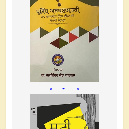
* * *