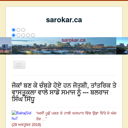
sarokar.ca
Toggle
Navigation
ਮੁੱਖ ਪੰਨਾ
ਜੋਕਾਂ ਬਣ ਕੇ ਚੰਬੜੇ ਹੋਏ ਹਨ ਜੋਤਸ਼ੀ, ਤਾਂਤਰਿਕ ਤੇ
ਰਚਨਾਵਾਂ
ਵਾਸਤੂਕਲਾ ਵਾਲੇ ਸਾਡੇ ਸਮਾਜ ਨੂੰ --- ਬਲਰਾਜ
ਸਿੰਘ ਸਿੱਧੂ
ਸਰੋਕਾਰ ਦੇ ਲੇਖਕ
ਸੰਪਰਕ
“
ਅਸੀਂ ਪੂਛੋਂ ਪਕੜ ਕੇ ਹਾਥੀ ਅਸਮਾਨ ਵਿੱਚ ਉਡਾ ਦਿੱਤੇ ਜੋ ਅੱਜ
We have 263 guests and no members online
ਤੱਕ ...
”
ਇਸ ਹਫਤੇ
22642
ਇਸ ਮਹੀਨੇ
31433
2795208
(29 ਅਕਤੂਬਰ 2019)