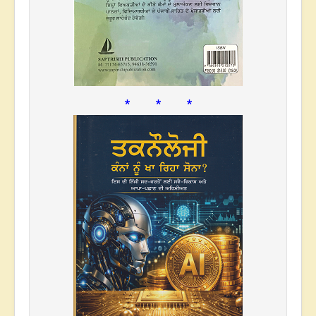
* * *