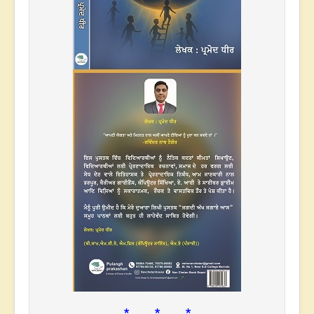
* * *