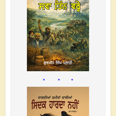
* * *