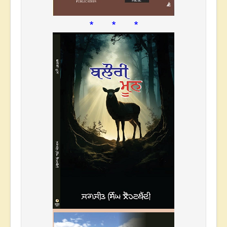
* * *