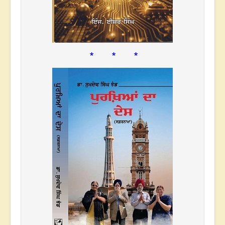
* * *