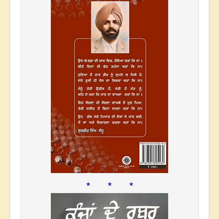
* * *