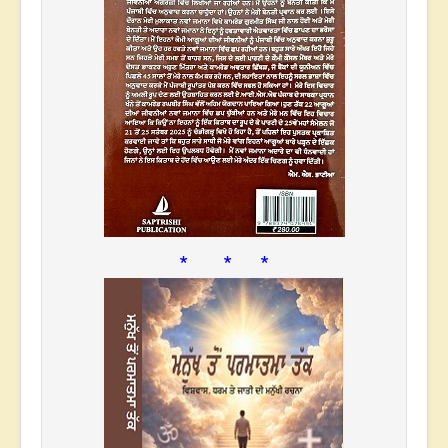
* * *