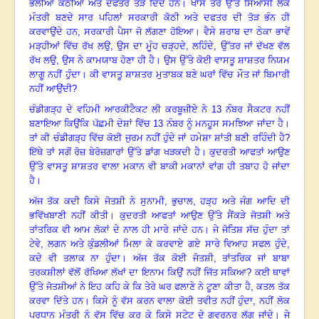
ਭਲੀਆਂ ਕੋਠੀਆਂ ਅਤੇ ਦਫਤਰ ਤੋੜ ਦਿੰਦੇ ਹਨ
।
ਖਾਸ ਤੌਰ ਉੱਤੇ ਸਿਆਸੀ ਲੋਕ
ਮੰਤਰੀ ਬਣਦੇ ਸਾਰ ਪਹਿਲਾਂ ਸਰਕਾਰੀ ਕੋਠੀ ਅਤੇ ਦਫਤਰ ਦੀ ਤੋੜ ਭੰਨ ਹੀ
ਕਰਵਾਉਂਦੇ ਹਨ
, ਸਰਕਾਰੀ ਪੈਸਾ ਜੋ ਲੱਗਣਾ ਹੋਇਆ
।
ਵੈਸੇ ਸ਼ਰਾਬ ਦਾ ਠੇਕਾ ਭਾਵੇਂ
ਮੜ੍ਹੀਆਂ ਵਿੱਚ ਰੱਖ ਲਉ
, ਉਸ ਦਾ ਮੂੰਹ ਚੜ੍ਹਦੇ, ਲਹਿੰਦੇ, ਉੱਤਰ ਜਾਂ ਦੱਖਣ ਵੱਲ
ਰੱਖ ਲਉ, ਉਸ ਨੇ ਕਾਮਯਾਬ ਹੋਣਾ ਹੀ ਹੈ
।
ਉਸ ਉੱਤੇ ਕੋਈ ਵਾਸਤੂ ਸ਼ਾਸ਼ਤਰ ਨਿਯਮ
ਲਾਗੂ ਨਹੀਂ ਹੁੰਦਾ
।
ਕੀ ਵਾਸਤੂ ਸ਼ਾਸ਼ਤਰ ਮੁਤਾਬਕ ਬਣੇ ਘਰਾਂ ਵਿੱਚ ਮੌਤ ਜਾਂ ਬਿਮਾਰੀ
ਨਹੀਂ ਆਉਂਦੀ
?
ਚੰਡੀਗੜ੍ਹ ਦੇ ਵਹਿਮੀ ਆਰਕੀਟੈਕਟ ਲੀ ਕਰਬੂਜ਼ੀਏ ਨੇ 13 ਨੰਬਰ ਸੈਕਟਰ ਨਹੀਂ
ਬਣਾਇਆ ਕਿਉਂਕਿ ਪੱਛਮੀ ਦੇਸ਼ਾਂ ਵਿੱਚ 13 ਨੰਬਰ ਨੂੰ ਮਨਹੂਸ ਸਮਝਿਆ ਜਾਂਦਾ ਹੈ
।
ਤਾਂ ਕੀ ਚੰਡੀਗੜ੍ਹ ਵਿੱਚ ਕੋਈ ਜੁਰਮ ਨਹੀਂ ਹੁੰਦੇ ਜਾਂ ਹਮੇਸ਼ਾ ਸ਼ਾਂਤੀ ਬਣੀ ਰਹਿੰਦੀ ਹੈ
?
ਇੱਥੇ ਤਾਂ ਸਗੋਂ ਰੋਜ਼ ਬੇਰੋਜ਼ਗਾਰਾਂ ਉੱਤੇ ਡਾਂਗ ਖੜਕਦੀ ਹੈ
।
ਕੁਦਰਤੀ ਆਫਤਾਂ ਆਉਣ
ਉੱਤੇ ਵਾਸਤੂ ਸ਼ਾਸ਼ਤਰ ਵਾਲਾ ਮਕਾਨ ਵੀ ਬਾਕੀ ਮਕਾਨਾਂ ਵਾਂਗ ਹੀ ਤਬਾਹ ਹੋ ਜਾਂਦਾ
ਹੈ
।
ਅੱਜ ਤੱਕ ਕਦੀ ਕਿਸੇ ਜੋਤਸ਼ੀ ਨੇ ਸੁਨਾਮੀ
, ਭੁਚਾਲ, ਹੜ੍ਹ ਅਤੇ ਜੰਗ ਆਦਿ ਦੀ
ਭਵਿੱਖਬਾਣੀ ਨਹੀਂ ਕੀਤੀ
।
ਕੁਦਰਤੀ ਆਫਤਾਂ ਆਉਣ ਉੱਤੇ ਸੈਂਕੜੇ ਜੋਤਸ਼ੀ ਅਤੇ
ਤਾਂਤਰਿਕ ਵੀ ਆਮ ਲੋਕਾਂ ਦੇ ਨਾਲ ਹੀ ਮਾਰੇ ਜਾਂਦੇ ਹਨ
।
ਜੇ ਜੋਤਿਸ਼ ਸੱਚ ਹੁੰਦਾ ਤਾਂ
ਟੇਵੇ
, ਲਗਨ ਅਤੇ ਕੁੰਡਲੀਆਂ ਮਿਲਾ ਕੇ ਕਰਵਾਏ ਗਏ ਸਾਰੇ ਵਿਆਹ ਸਫਲ ਹੁੰਦੇ,
ਕਦੇ ਵੀ ਤਲਾਕ ਨਾ ਹੁੰਦਾ
।
ਅੱਜ ਤੱਕ ਕੋਈ ਜੋਤਸ਼ੀ
, ਤਾਂਤਰਿਕ ਜਾਂ ਬਾਬਾ
ਤਰਕਸ਼ੀਲਾਂ ਵੱਲੋਂ ਰੱਖਿਆ ਲੱਖਾਂ ਦਾ ਇਨਾਮ ਕਿਉਂ ਨਹੀਂ ਜਿੱਤ ਸਕਿਆ? ਕਈ ਥਾਵਾਂ
ਉੱਤੇ ਜੋਤਸ਼ੀਆਂ ਨੇ ਇਹ ਕਹਿ ਕੇ ਕਿ ਤੇਰੇ ਘਰ ਫਲਾਣੇ ਨੇ ਟੂਣਾ ਕੀਤਾ ਹੈ, ਕਤਲ ਤੱਕ
ਕਰਵਾ ਦਿੱਤੇ ਹਨ
।
ਕਿਸੇ ਨੂੰ ਵੱਸ ਕਰਨ ਵਾਲਾ ਕੋਈ ਤਵੀਤ ਨਹੀਂ ਹੁੰਦਾ
, ਨਹੀਂ ਲੋਕ
ਪ੍ਰਧਾਨ ਮੰਤਰੀ ਨੂੰ ਵੱਸ ਵਿੱਚ ਕਰ ਕੇ ਕਿਸੇ ਸਟੇਟ ਦੇ ਗਵਰਨਰ ਲੱਗ ਜਾਂਦੇ
।
ਜੇ