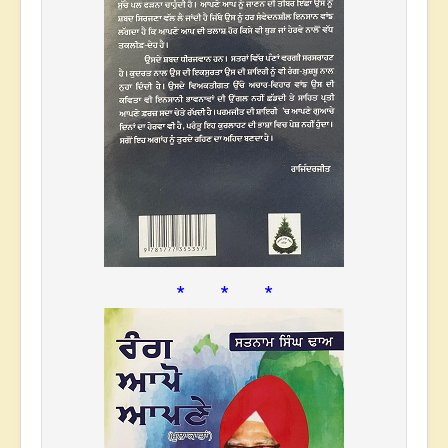
* * *