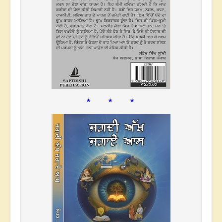
* * *