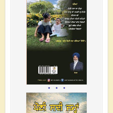
* * *