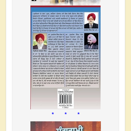
* * *