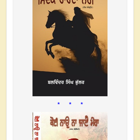
* * *