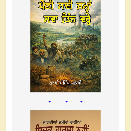
* * *