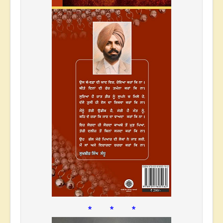
* * *