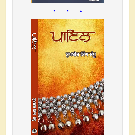
* * *