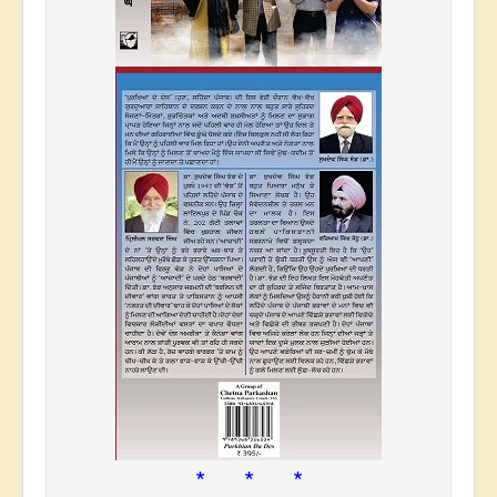
* * *