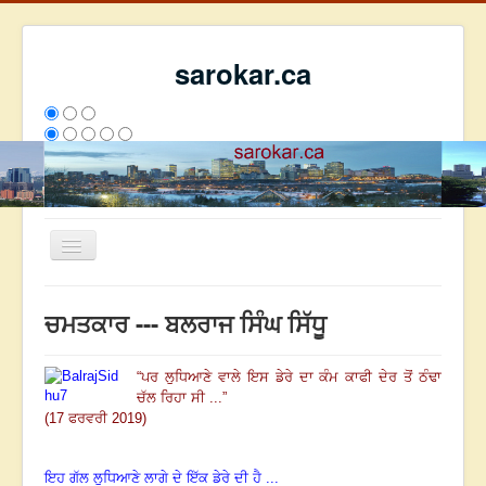
sarokar.ca
Toggle
Navigation
ਮੁੱਖ ਪੰਨਾ
ਚਮਤਕਾਰ --- ਬਲਰਾਜ ਸਿੰਘ ਸਿੱਧੂ
ਰਚਨਾਵਾਂ
ਸਰੋਕਾਰ ਦੇ ਲੇਖਕ
“
ਪਰ ਲੁਧਿਆਣੇ ਵਾਲੇ ਇਸ ਡੇਰੇ ਦਾ ਕੰਮ ਕਾਫੀ ਦੇਰ ਤੋਂ ਠੰਢਾ
ਚੱਲ ਰਿਹਾ ਸੀ ...
”
ਸੰਪਰਕ
(17 ਫਰਵਰੀ 2019)
We have 71 guests and no members online
ਇਸ ਹਫਤੇ
24197
ਇਸ ਮਹੀਨੇ
32988
2796763
ਇਹ ਗੱਲ ਲੁਧਿਆਣੇ ਲਾਗੇ ਦੇ ਇੱਕ ਡੇਰੇ ਦੀ ਹੈ ...