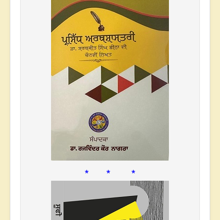
* * *