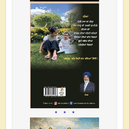
* * *