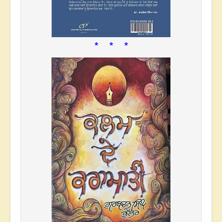
* * *