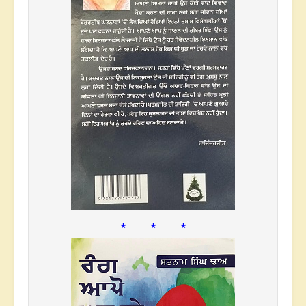
* * *