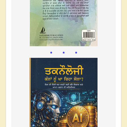
* * *