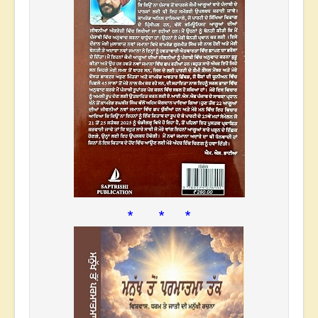
* * *