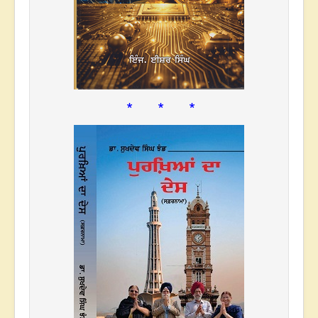
* * *