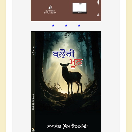
* * *