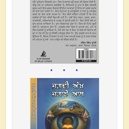
* * *