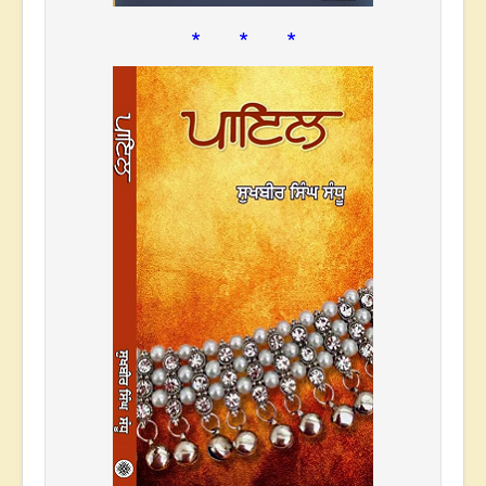
* * *