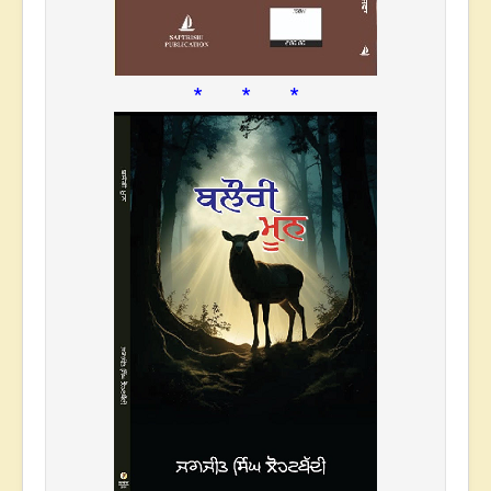
* * *