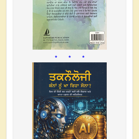
* * *