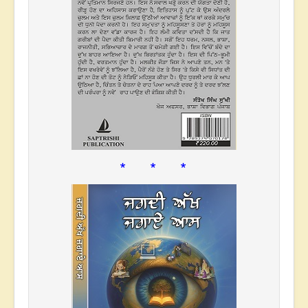
* * *