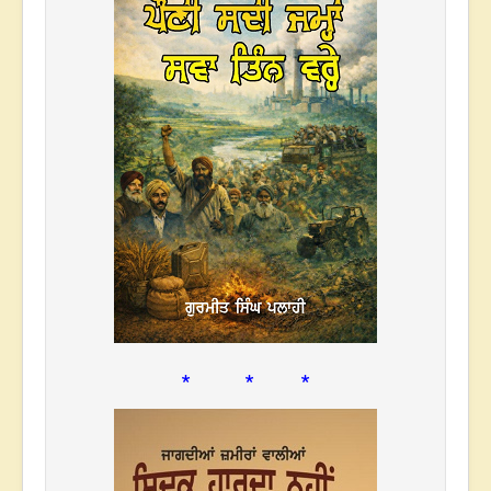
* * *