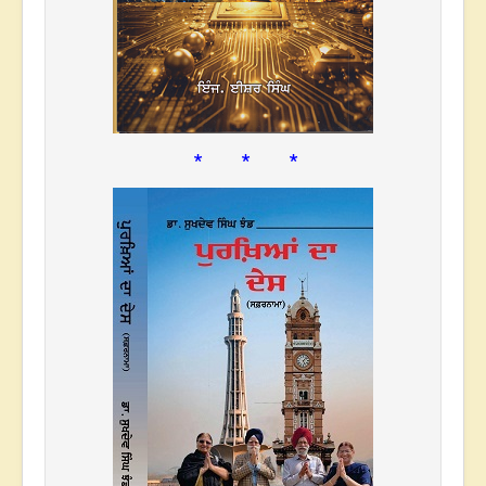
* * *