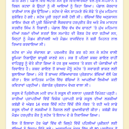
ਕੀਤੀ ਗਈ
।
ਪੰਡਾਲ ਵਿੱਚ ਐਂਟਰੀ ਸਮੇਂ ਕੁਝ ਵਿਦਿਆਰਥਣਾਂ ਵੱਲੋਂ ਮੁੱਖ ਮਹਿਮਾਨ ਤੋਂ
ਰਿਬਨ ਕਟਵਾ ਕੇ ਉਨ੍ਹਾਂ ਨੂੰ ਜੀ ਆਇਆਂ ਨੂੰ ਕਿਹਾ ਗਿਆ
।
ਪੰਡਾਲ ਜ਼ੋਰਦਾਰ
ਤਾੜੀਆਂ ਨਾਲ ਗੂੰਜ ਉੱਠਿਆ
।
ਸਟੇਜ ਦੇ ਐਨ ਸਾਹਮਣੇ ਰੱਖੇ ਸੋਫੇ ’ਤੇ ਮੁੱਖ ਮਹਿਮਾਨ
ਸੁਸ਼ੋਭਿਤ ਹੋ ਗਏ
।
ਸਟੇਜ ਪੂਰੀ ਤਰ੍ਹਾਂ ਸਜੀ ਹੋਈ ਸੀ
।
ਬੱਚਿਆਂ ਵਿੱਚ ਅਨੁਸ਼ਾਸਨ
ਕਾਇਮ ਰੱਖਣ ਦੀ ਪੂਰੀ ਜ਼ਿੰਮੇਵਾਰੀ ਲੈਕਚਰਾਰ ਹਰਪ੍ਰੀਤ ਕੌਰ ਅਤੇ ਮੈਥ ਮਾਸਟਰ
ਸਤਵੀਰ ਸਿੰਘ ਨੇ ਨਿਭਾਈ
।
ਪੰਡਾਲ ਵਿੱਚ ਵੱਖ ਵੱਖ ਚਾਰਟਾਂ ’ਤੇ ਮੁੱਖ ਮਹਿਮਾਨ
ਦੀਆਂ ਨਜ਼ਮਾਂ ਦੀਆਂ ਸਤਰਾਂ ਇਸ ਸਮਾਰੋਹ ਦੀ ਰੌਣਕ ਹੋਰ ਵਧਾ ਰਹੀਆਂ ਸਨ
,
ਜਿਨ੍ਹਾਂ ਨੂੰ ਮੈਡਮ ਗੀਤਾਂਜਲੀ ਅਤੇ ਮੈਡਮ ਰਾਜਵਿੰਦਰ ਨੇ ਬੜੀ ਮਿਹਨਤ ਨਾਲ
ਤਿਆਰ ਕਰਵਾਇਆ ਸੀ
।
ਸਟੇਜ ਦਾ ਮੰਚ ਸੰਚਾਲਨ ਡਾ. ਪਰਮਜੀਤ ਕੌਰ ਕਰ ਰਹੇ ਸਨ ਜੋ ਸਟੇਜ ਵਾਲੀ
ਭੂਮਿਕਾ ਨਿਭਾਉਣਾ ਬਾਖੂਬੀ ਜਾਣਦੇ ਸਨ
।
ਸਭ ਤੋਂ ਪਹਿਲਾਂ ਸ਼ਬਦ ਗਾਇਣ ਰਾਹੀਂ
ਵਾਹਿਗੁਰੂ ਨੂੰ ਚੇਤੇ ਕੀਤਾ ਗਿਆ ਜੋ ਹਰ ਸ਼ੁਭ ਅਵਸਰ ’ਤੇ ਕਰਨ ਦੀ ਪੰਜਾਬੀਆਂ ਦੀ
ਰਿਵਾਇਤ ਹੈ
।
ਸ਼ਬਦ ਗਾਇਣ ਤੋਂ ਬਾਅਦ ਮੈਂਨੂੰ ਸਟੇਜ ’ਤੇ ਸਵਾਗਤੀ ਭਾਸ਼ਣ ਲਈ
ਬੁਲਾਇਆ ਗਿਆ
।
ਮੇਰੇ ਤੋਂ ਬਾਅਦ ਸੱਭਿਆਚਾਰਕ ਪ੍ਰੋਗਰਾਮ ਬੱਚਿਆਂ ਵੱਲੋਂ ਪੇਸ਼
ਕੀਤਾ
।
ਇਸ ਸਾਹਿਤਕ ਮਾਹੌਲ ਵਿੱਚ ਬੱਚਿਆਂ ਨੇ ਆਪਣੀਆਂ ਲਿਖੀਆਂ ਕਈ
ਕਵਿਤਾਵਾਂ ਪੜ੍ਹੀਆਂ
।
ਰੰਗਾਰੰਗ ਪ੍ਰੋਗਰਾਮ ਵੇਖਣ ਵਾਲਾ ਸੀ
।
ਸਕੂਲ ਦੇ ਪ੍ਰਿੰਸੀਪਲ ਮਨੀ ਰਾਮ ਨੇ ਸਕੂਲ ਦੀ ਸਲਾਨਾ ਪ੍ਰਗਤੀ ਰਿਪੋਰਟ ਪੜ੍ਹੀ
।
ਸਾਰੀਆਂ ਪ੍ਰਾਪਤੀਆਂ ਵਿੱਚੋਂ ਵਿਸ਼ੇਸ਼ ਪ੍ਰਾਪਤੀ ਸਾਡੇ ਸਕੂਲ ਦੀਆਂ ਲੜਕੀਆਂ
ਕਬੱਡੀ ਦੇ ਅੰਡਰ
14 ਵਰਗ ਵਿੱਚੋਂ ਸਟੇਟ ਵਿੱਚੋਂ ਤੀਜੇ ਨੰਬਰ ’ਤੇ ਰਹੀ ਅਤੇ ਸਾਡੇ
ਸਕੂਲ ਦੀਆਂ ਦੋ ਲੜਕੀਆਂ ਨੇ ਨੈਸ਼ਨਲ ਲਈ ਕੁਆਲੀਫਾਈ ਕੀਤਾ
।
ਕਬੱਡੀ ਕੋਚ
ਮੈਡਮ ਹਰਪ੍ਰੀਤ ਕੌਰ ਨੂੰ ਸਟੇਜ ’ਤੇ ਇਨਾਮ ਦੇ ਕੇ ਨਿਵਾਜਿਆ ਗਿਆ
।
ਇਸ ਤੋਂ ਇਲਾਵਾ ਹੋਰ ਖੇਡਾਂ ਵਿੱਚ ਵੀ ਜ਼ਿਲ੍ਹੇ ਵਿੱਚੋਂ ਪਹਿਲੀਆਂ ਪੁਜ਼ੀਸ਼ਨਾਂ ਲਈ
ਬੱਚਿਆਂ ਨੂੰ ਇਨਾਮ ਦਿੱਤੇ ਗਏ
।
ਅਕਾਦਮਿਕ ਖੇਤਰ ਵਿੱਚ ਵੀ
80 ਪ੍ਰਤੀਸ਼ਤ ਤੋਂ