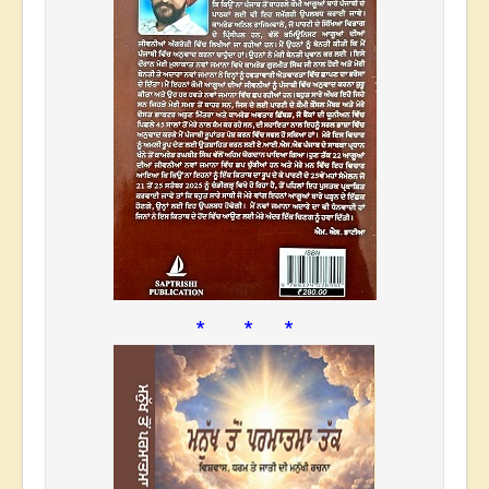
* * *