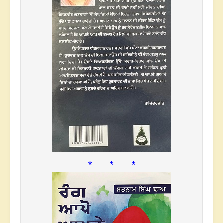
* * *