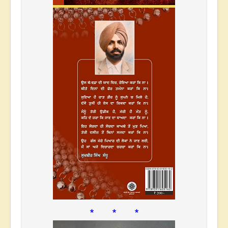
* * *