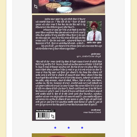
* * *