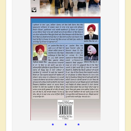
* * *