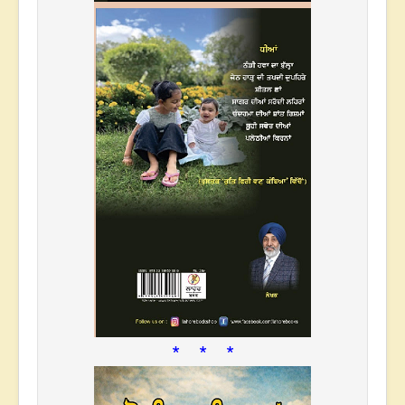
* * *