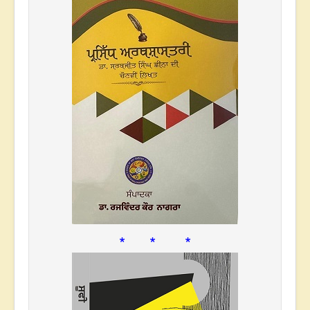
* * *