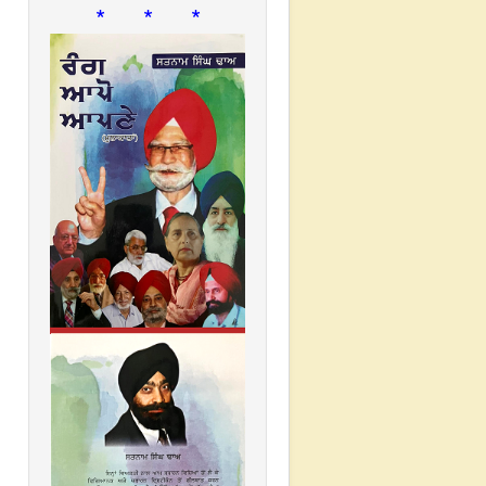
* * *