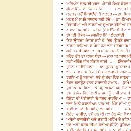
ਅਤਿਅੰਤ ਸੋਗਮਈ ਖਬਰ: ਪੰਜਾਬੀ ਲੇਖਕ ਕੇਹਰ ਸ਼
ਗੱਜਣ ਸਿੰਘ ਦੀ ਨੇਕ ਨਸੀਹਤ ... --- ਬਲਰਾਜ ਸਿੰਘ
ਕੁਦਰਤ ਕਦੋਂ ਸਿਖਾਉਂਦੀ ਹੈ ਨਫ਼ਰਤ --- ਡਾ. ਸ਼ਿ
ਮੁਫ਼ਤ ਮੇਂ ਸੁਪਨੇ ਸਾਕਾਰ ਨਹੀਂ ਹੋਤੇ --- ਡਾ. ਸ਼ਿ
ਵਿਦੇਸ਼ੀਆਂ ਅਤੇ ਭਾਰਤੀਆਂ ਦੁਆਰਾ ਕੀਤੀਆ ਗਈਆ
ਅਵਾਰਾ ਪਸ਼ੂਆਂ ਦਾ ਕਹਿਰ (ਦੇਖੋ ਇੱਕ ਬੱਚੀ ਨਾਲ 
ਚੁੱਪ ਦੀ ਬੁੱਕਲ --- ਜਗਜੀਤ ਸਿੰਘ ਲੋਹਟਬੱਦੀ
ਇਹ ‘ਉੱਡਦਾ ਪੰਜਾਬ’ ਨਹੀਂ ਹੈ, ਇਹ ‘ਉੱਡਣੇ ਬਾਜ਼ਾਂ
ਭਾਰਤ ‘ਬਾਬਿਆਂ’ ਦੇ ਪੈਦਾ ਹੋਣ ਲਈ ਜ਼ਰਖੇਜ਼ ਜ਼ਮੀ
ਗੰਭੀਰ ਸਮੱਸਿਆ ਦਾ ਰੂਪ ਧਾਰਨ ਕਰ ਗਿਆ ਹੈ ਬਾਂ
ਸਫੈਦ ਦੁੱਧ ਦਾ ਕਾਲਾ ਧੰਦਾ --- ਜਸਪਾਲ ਸਿੰਘ ਮ
ਸਟੀਅਰਿੰਗ ਵੀਲ ਸੰਭਾਲ਼ੋ ਭਾਈ … --- ਇੰਦਰਜੀਤ
ਜੁਗਨੀ ਦਾ ਇਤਿਹਾਸ --- ਡਾ. ਗੁਲਾਮ ਮੁਸਤਫ਼ਾ ਡ
“ਯਿ ਕਾਬਾ ਪਾਸ ਹੈ ਹਰ ਏਕ ਖਾਲਸਾ ਕੇ ਲਿਯੇ” --
ਰੁਤਬਿਆਂ ਨੂੰ ਸਲਾਮਾਂ, ਬੰਦੇ ਨੂੰ ਬੰਦਾ ਟਿੱਚ ਜਾਣ
ਟੌਹਰ ਬਣਾਉਣ ਵਾਲ਼ਾ ਸਜਾਵਟੀ ਸਮਾਨ ... (ਸਮੇਂ ਦੇ 
ਪੁਸਤਕ ਸਮੀਖਿਆ: ‘ਕੀਤੋਸੁ ਆਪਣਾ ਪੰਥ ਨਿਰਾਲਾ’
ਦੇਸ਼ ਤੇ ਲੋਕ ਹਿਤਾਂ ਲਈ ਭਾਜਪਾ ਨੂੰ ਤੀਜੀ ਵਾਰ ਸੱਤ
ਕੈਨੇਡਾ ਦੀ ਖੇਤੀਬਾੜੀ ’ਤੇ ਨਜ਼ਰ ਮਾਰਦਿਆਂ --- 
ਚਾਰ ਮਿਨੀ ਕਹਾਣੀਆਂ: ਪਟਮੇਲੀ, ਪਿੰਡ ਦੀਆਂ ਗ੍ਰਾਂਟ
ਵੀਡੀਓ: ਜਦੋਂ ਸੱਚੀਆਂ ਸੁਣਾਈਆਂ ਜੀ ... --- ਪ
ਕੈਨੇਡਾ ਵਾਸੀਓ, ਦੇਖੋ ਹੁਣ ਕੀ ਕੁਝ ਹੋਣ ਲੱਗ ਪਿਆ ਹ
ਅਜੋਕੀ ਰਾਜਨੀਤੀ ਅਤੇ ਚੁਣਾਵੀ ਮੁਹਿੰਮ ਦੇ ਭਵਿੱਖ
ਜਦੋਂ ਅਸੀਂ ਕਣਕ ਦੀਆਂ ਬੱਲੀਆਂ (ਸਿੱਟੇ) ਚੁਗਿਆ
ਵਾਈਟ ਰੌਕ ਵਿਚ ਵਾਪਰੀਆਂ ਦੋ ਘਟਨਾਵਾਂ – ਇੱਕ