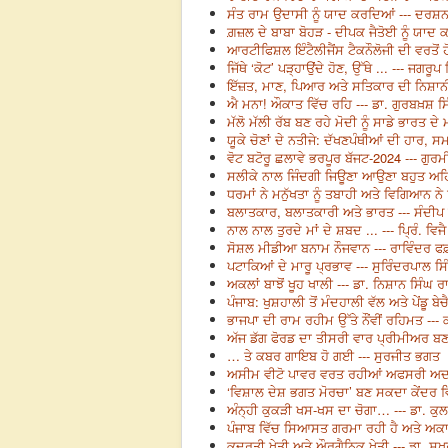
ਸੰਤ ਰਾਮ ਉਦਾਸੀ ਨੂੰ ਯਾਦ ਕਰਦਿਆਂ --- ਦਰਸ਼ਨ
ਗ਼ਜ਼ਲ ਦੇ ਬਾਬਾ ਬੋਹੜ - ਦੀਪਕ ਜੈਤੋਈ ਨੂੰ ਯਾਦ 
ਆਰਟੀਫਿਸ਼ਲ ਇੰਟੈਲੀਜੈਂਸ ਟੈਕਨੌਲੋਜੀ ਦੀ ਵਰਤੋਂ 
ਜਿੱਥੇ ‘ਕੋਟ’ ਪੜ੍ਹਾਉਂਦੇ ਹੋਣ, ਉੱਥੇ ... --- ਜਗਰੂਪ
ਇੱਜ਼ਤ, ਮਾਣ, ਪਿਆਰ ਅਤੇ ਸਤਿਕਾਰ ਦੀ ਨਿਸ਼ਾਨੀ 
ਐ ਮਨਾ! ਔਕਾਤ ਵਿੱਚ ਰਹਿ --- ਡਾ. ਗੁਰਬਖ਼ਸ਼ ਸਿ
ਮੱਲੋ ਮੱਲੀ ਰੱਬ ਬਣ ਰਹੇ ਮੋਦੀ ਨੂੰ ਸਾਡੇ ਭਾਰਤ ਦੇ
ਯੂਕੇ ਚੋਣਾਂ ਦੇ ਨਤੀਜੇ: ਦੱਖਣਪੰਥੀਆਂ ਦੀ ਹਾਰ, ਸ
ਵੋਟ ਬਟੋਰੂ ਛਲਾਵੇ ਭਰਪੂਰ ਬੱਜਟ-2024 --- ਗੁਰ
ਸਲੀਕੇ ਨਾਲ ਜਿੰਦਗੀ ਜਿਊਣਾ ਆਉਣਾ ਬਹੁਤ ਅਹਿਮੀ
ਧਰਮਾਂ ਨੇ ਮਨੁੱਖਤਾ ਨੂੰ ਤਬਾਹੀ ਅਤੇ ਵਿਗਿਆਨ ਨੇ
ਬਲਾਤਕਾਰ, ਬਲਾਤਕਾਰੀ ਅਤੇ ਭਾਰਤ --- ਸੰਦੀਪ
ਨਾਲ ਨਾਲ ਤੁਰਦੇ ਮਾਂ ਦੇ ਸ਼ਬਦ ... --- ਪ੍ਰਿੰ. ਵਿਜ
ਸੋਸ਼ਲ ਮੀਡੀਆ ਬਨਾਮ ਨੌਜਵਾਨ --- ਰਾਵਿੰਦਰ ਫ
ਪਟਾਕਿਆਂ ਦੇ ਮਾਰੂ ਪ੍ਰਭਾਵ --- ਸੁਰਿੰਦਰਪਾਲ ਸਿ
ਅਕਲਾਂ ਬਾਝੋਂ ਖੂਹ ਖਾਲੀ --- ਡਾ. ਨਿਸ਼ਾਨ ਸਿੰਘ ਰ
ਪੰਜਾਬ: ਖੁਸ਼ਹਾਲੀ ਤੋਂ ਮੰਦਹਾਲੀ ਵੱਲ ਅਤੇ ਪੇਂਡੂ ਬੇ
ਭਾਜਪਾ ਦੀ ਰਾਮ ਰਹੀਮ ਉੱਤੇ ਨੌਂਵੀਂ ਰਹਿਮਤ --
ਅੱਜ ਡੱਗ ਫੋਰਡ ਦਾ ਤੀਸਰੀ ਵਾਰ ਪ੍ਰੀਮੀਅਰ ਬਣਨਾ
… ਤੇ ਕਬਰ ਗਾਇਬ ਹੋ ਗਈ --- ਸੁਰਜੀਤ ਭਗਤ
ਅਸੀਮ ਵੀਟੋ ਪਾਵਰ ਵਰਤ ਰਹੀਆਂ ਅਫਸਰੀ ਅਦਾਲ
‘ਵਿਸ਼ਾਲ ਦੇਸ਼ ਭਗਤ ਮੋਰਚਾ’ ਬਣ ਸਕਦਾ ਕੇਂਦਰ ਵਿ
ਅੰਨ੍ਹੀ ਕੁਕੜੀ ਖਸ-ਖਸ ਦਾ ਚੋਗਾ… --- ਡਾ. ਕੁ
ਪੰਜਾਬ ਵਿੱਚ ਸਿਆਸਤ ਗਰਮਾ ਰਹੀ ਹੈ ਅਤੇ ਅਕਾਲ
ਕੁਦਰਤੀ ਖੇਤੀ ਅਤੇ ਔਰਗੈਨਿਕ ਖੇਤੀ --- ਡਾ. ਸੁ