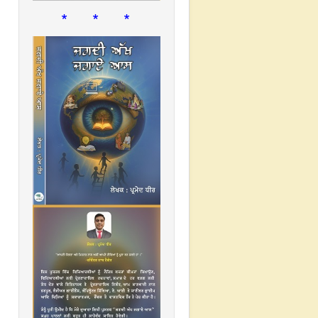
* * *