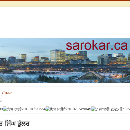
ਸੰਪਰਕ
e
39
ਇਸ ਹਫਤੇ
20554
ਇਸ ਮਹੀਨੇ
29345
7 ਜਨ
 ਸਿੰਘ ਭੁੱਲਰ