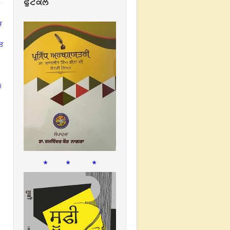
ਫੁਟਕਲ
ਸ
ੁਤ
।
* * *