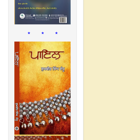
* * *