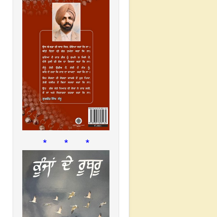
* * *