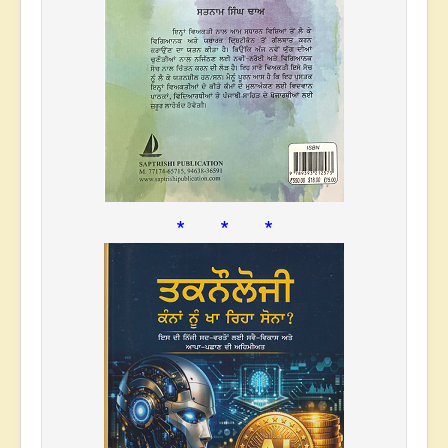
* * *