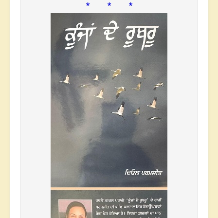
* * *