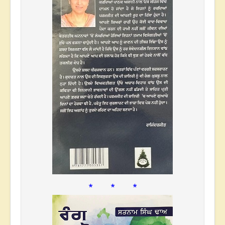
* * *