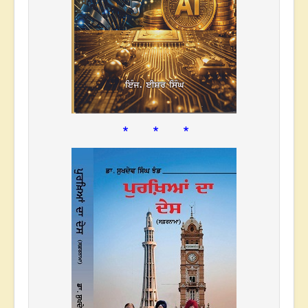
* * *