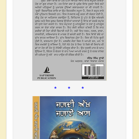
* * *