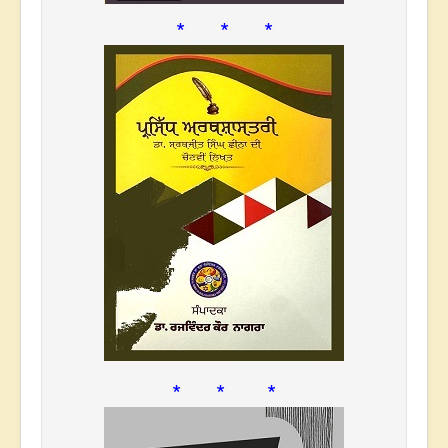
* * *
* * *