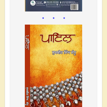
* * *