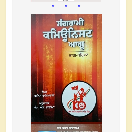
* * *