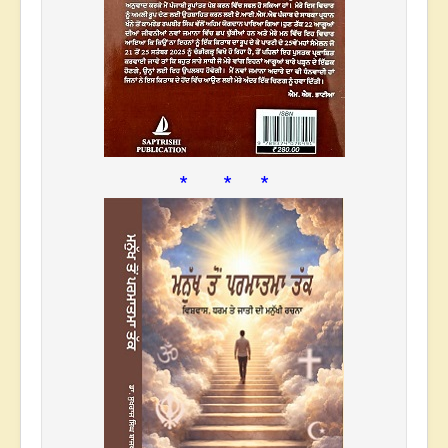
* * *