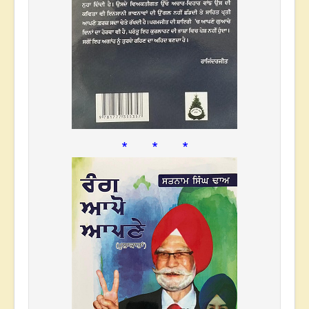
* * *