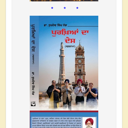
* * *