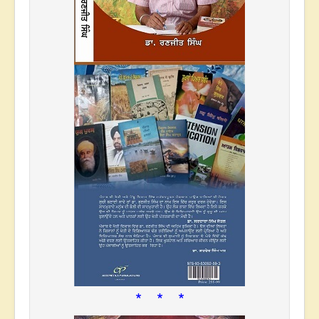
* * *