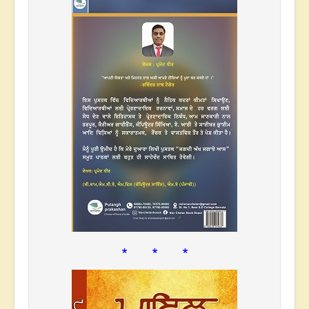
* * *