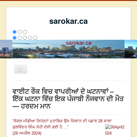
sarokar.ca
Toggle
Navigation
ਮੁੱਖ ਪੰਨਾ
ਵਾਈਟ ਰੌਕ ਵਿਚ ਵਾਪਰੀਆਂ ਦੋ ਘਟਨਾਵਾਂ –
ਰਚਨਾਵਾਂ
ਇੱਕ ਘਟਨਾ ਵਿੱਚ ਇਕ ਪੰਜਾਬੀ ਨੌਜਵਾਨ ਦੀ ਮੌਤ
--- ਹਰਦਮ ਮਾਨ
ਸਰੋਕਾਰ ਦੇ ਲੇਖਕ
ਸੰਪਰਕ
“
ਸੋਸ਼ਲ ਮੀਡੀਆ ਰਿਪੋਰਟਾਂ ਮੁਤਾਬਿਕ ਉਸ ਨੌਜਵਾਨ ਦੀ ਪਛਾਣ
28
ਸਾਲਾ
We have 66 guests and no members online
ਕੁਲਵਿੰਦਰ ਸਿੰਘ ਸੋਹੀ ਦੱਸੀ ਗਈ ਹੈ ...
”
ਇਸ ਹਫਤੇ
1921
ਇਸ ਮਹੀਨੇ
49501
2813276
(26 ਅਪਰੈਲ 2024)