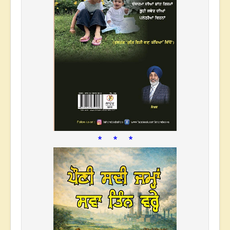
* * *