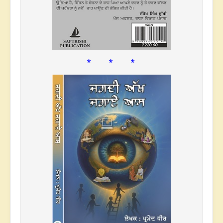
* * *