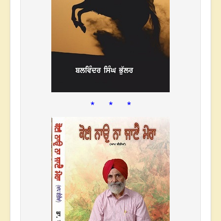
* * *