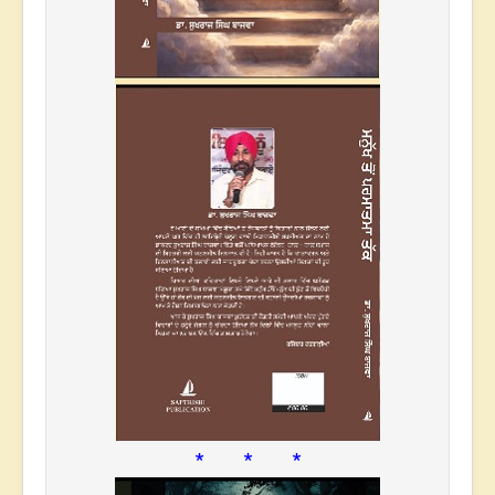
* * *