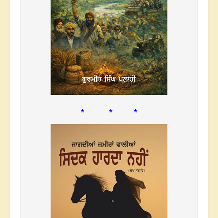
* * *