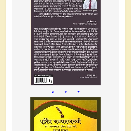
* * *