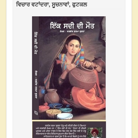
ਵਿਚਾਰ ਵਟਾਂਦਰਾ, ਸੂਚਨਾਵਾਂ, ਫੁਟਕਲ