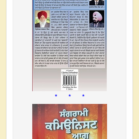
* * *