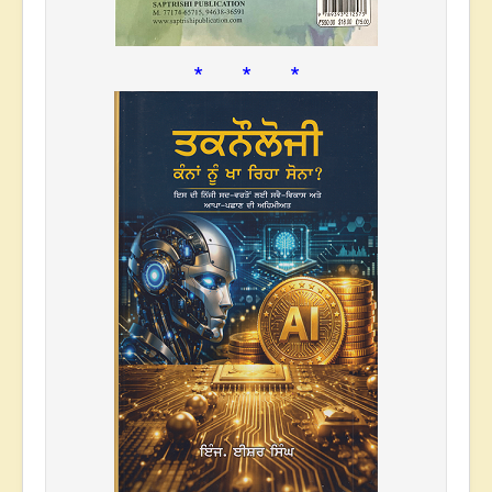
* * *