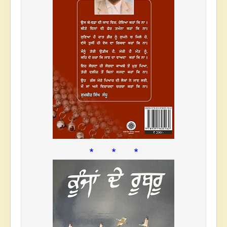
* * *