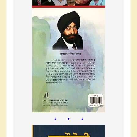
* * *