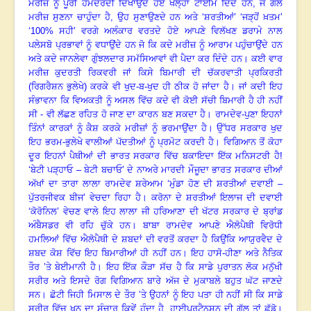
ਮਰੀਜ਼ ਨੂੰ ਪੂਰੀ ਹਮਦਰਦੀ ਦਿਖਾਉਂਦੇ ਹੋਏ ਖੱਲ੍ਹਾ ਟਾਈਮ ਦਿੰਦੇ ਹਨ
, ਜੋ ਗੱਲ
ਮਰੀਜ਼ ਸੁਣਨਾ ਚਾਹੁੰਦਾ ਹੈ, ਉਹ ਸੁਣਾਉਣਦੇ ਹਨ ਅਤੇ ‘ਸ਼ਰਤੀਆਂ’ ‘ਜੜ੍ਹੋਂ ਖ਼ਤਮ’
‘100% ਸਹੀ’ ਵਰਗੇ ਅਲੰਕਾਰ ਵਰਤਦੇ ਹੋਏ ਆਪਣੇ ਵਿਲੱਖਣ ਡਰਾਮੇ ਨਾਲ
ਪਲੇਸਬੋ ਪ੍ਰਭਾਵਾਂ ਨੂੰ ਵਧਾਉਂਦੇ ਹਨ ਜੋ ਕਿ ਕਦੇ ਮਰੀਜ਼ ਨੂੰ ਆਰਾਮ ਪਹੁੰਚਾਉਂਦੇ ਹਨ
ਅਤੇ ਕਦੇ ਜਾਨਲੇਵਾ ਗੁੰਝਲਦਾਰ ਸਮੱਸਿਆਵਾਂ ਵੀ ਪੈਦਾ ਕਰ ਦਿੰਦੇ ਹਨ
।
ਕਈ ਵਾਰ
ਮਰੀਜ਼ ਕੁਦਰਤੀ ਰਿਕਵਰੀ ਜਾਂ ਕਿਸੇ ਬਿਮਾਰੀ ਦੀ ਚੱਕਰਵਾਤੀ ਪ੍ਰਕਿਰਤੀ
(ਰਿਗਰੈਸ਼ਨ ਭੁਲੇਖੇ) ਕਰਕੇ ਵੀ ਖੁਦ-ਬ-ਖੁਦ ਹੀ ਠੀਕ ਹੋ ਜਾਂਦਾ ਹੈ
।
ਜਾਂ ਕਦੀ ਇਹ
ਸੰਭਾਵਨਾ ਕਿ ਵਿਅਕਤੀ ਨੂੰ ਅਸਲ ਵਿੱਚ ਕਦੇ ਵੀ ਕੋਈ ਸੱਚੀ ਬਿਮਾਰੀ ਹੈ ਹੀ ਨਹੀਂ
ਸੀ - ਵੀ ਲੱਛਣ ਰਹਿਤ ਹੋ ਜਾਣ ਦਾ ਕਾਰਨ ਬਣ ਸਕਦਾ ਹੈ
।
ਰਾਮਦੇਵ-ਪੁਣਾ ਇਹਨਾਂ
ਤਿੰਨਾਂ ਕਾਰਕਾਂ ਨੂੰ ਕੈਸ਼ ਕਰਕੇ ਮਰੀਜ਼ਾਂ ਨੂੰ ਭਰਮਾਉਂਦਾ ਹੈ
।
ਉੱਧਰ ਸਰਕਾਰ ਖੁਦ
ਇਹ ਭਰਮ-ਭੁਲੇਖੇ ਵਾਲੀਆਂ ਪੱਦਤੀਆਂ ਨੂੰ ਪ੍ਰਮੋਟ ਕਰਦੀ ਹੈ
।
ਵਿਗਿਆਨ ਤੋਂ ਕੋਹਾ
ਦੂਰ ਇਹਨਾਂ ਪੈਥੀਆਂ ਦੀ ਭਾਰਤ ਸਰਕਾਰ ਵਿੱਚ ਬਕਾਇਦਾ ਇੱਕ ਮਨਿਸਟਰੀ ਹੈ!
‘ਬੇਟੀ ਪੜ੍ਹਾਓ – ਬੇਟੀ ਬਚਾਓ’ ਦੇ ਨਾਅਰੇ ਮਾਰਦੀ ਮੌਜੂਦਾ ਭਾਰਤ ਸਰਕਾਰ ਦੀਆਂ
ਅੱਖਾਂ ਦਾ ਤਾਰਾ ਲਾਲਾ ਰਾਮਦੇਵ ਸ਼ਰੇਆਮ ‘ਮੁੰਡਾ ਹੋਣ ਦੀ ਸ਼ਰਤੀਆਂ ਦਵਾਈ –
ਪੁੱਤਰਜੀਵਕ ਬੀਜ’ ਵੇਚਦਾ ਰਿਹਾ ਹੈ
।
ਕਰੋਨਾ ਦੇ ਸ਼ਰਤੀਆਂ ਇਲਾਜ ਦੀ ਦਵਾਈ
‘ਕੋਰੋਨਿਲ’ ਵੇਚਣ ਵਾਲੇ ਇਹ ਲਾਲਾ ਜੀ ਹਰਿਆਣਾ ਦੀ ਖੱਟਰ ਸਰਕਾਰ ਦੇ ਬ੍ਰਾਂਡ
ਅੰਬੈਸਡਰ ਵੀ ਰਹਿ ਚੁੱਕੇ ਹਨ
।
ਬਾਬਾ ਰਾਮਦੇਵ ਆਪਣੇ ਐਲੋਪੈਥੀ ਵਿਰੋਧੀ
ਹਮਲਿਆਂ ਵਿੱਚ ਐਲੋਪੈਥੀ ਦੇ ਸ਼ਬਦਾਂ ਦੀ ਵਰਤੋਂ ਕਰਦਾ ਹੈ ਕਿਉਂਕਿ ਆਯੁਰਵੈਦ ਦੇ
ਸ਼ਬਦ ਕੋਸ਼ ਵਿੱਚ ਇਹ ਬਿਮਾਰੀਆਂ ਹੀ ਨਹੀਂ ਹਨ
।
ਇਹ ਹਾਸੋ-ਹੀਣਾ ਅਤੇ ਨੈਤਿਕ
ਤੌਰ ’ਤੇ ਬੇਈਮਾਨੀ ਹੈ। ਇਹ ਇੱਕ ਕੌੜਾ ਸੱਚ ਹੈ ਕਿ ਸਾਡੇ ਪੁਰਾਤਨ ਲੋਕ ਮਨੁੱਖੀ
ਸਰੀਰ ਅਤੇ ਇਸਦੇ ਰੋਗ ਵਿਗਿਆਨ ਬਾਰੇ ਅੱਜ ਦੇ ਮੁਕਾਬਲੇ ਬਹੁਤ ਘੱਟ ਜਾਣਦੇ
ਸਨ
।
ਛੋਟੀ ਜਿਹੀ ਮਿਸਾਲ ਦੇ ਤੌਰ ’ਤੇ ਉਹਨਾਂ ਨੂੰ ਇਹ ਪਤਾ ਹੀ ਨਹੀਂ ਸੀ ਕਿ ਸਾਡੇ
ਸਰੀਰ ਵਿੱਚ ਖੂਨ ਦਾ ਸੰਚਾਰ ਕਿਵੇਂ ਹੁੰਦਾ ਹੈ, ਹਾਈਪਰਟੈਨਸ਼ਨ ਦੀ ਗੱਲ ਤਾਂ ਛੱਡੋ
।