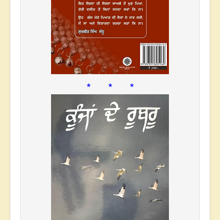
* * *