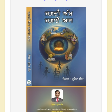
* * *