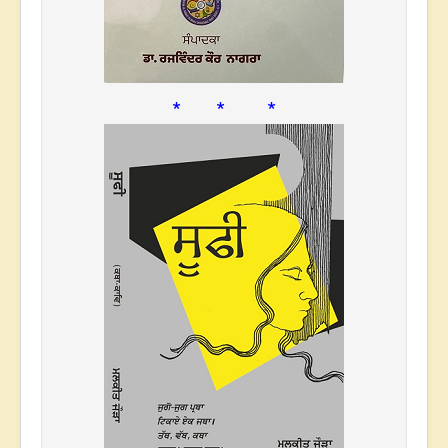
* * *