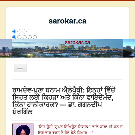
sarokar.ca
Toggle
Navigation
ਮੁੱਖ ਪੰਨਾ
ਰਾਮਦੇਵ-ਪੁਣਾ ਬਨਾਮ ਐਲੋਪੈਥੀ: ਇਨ੍ਹਾਂ ਵਿੱਚੋਂ
ਰਚਨਾਵਾਂ
ਸਿਹਤ ਲਈ ਕਿਹੜਾ ਅਤੇ ਕਿੰਨਾ ਫਾਇਦੇਮੰਦ,
ਕਿੰਨਾ ਹਾਨੀਕਾਰਕ? --- ਡਾ. ਗਗਨਦੀਪ
ਸਰੋਕਾਰ ਦੇ ਲੇਖਕ
ਸ਼ੇਰਗਿੱਲ
ਸੰਪਰਕ
We have 271 guests and no members online
“
ਇਹ ਉਹੀ ‘ਸੁਪਰ ਇਮਿਊਨ ਸਿਸਟਮ
’ ਵਾਲੇ ਬਾਬਾ ਜੀ ਹਨ ਜੋ
ਇਸ ਹਫਤੇ
22650
ਇਸ ਮਹੀਨੇ
31441
2795216
ਇੱਕ ਵਾਰ ਵਰਤ ਤੇ ਬੈਠੇ-ਬੈਠੇ ਬਿਮਾਰ ...
”