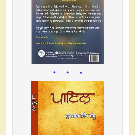
* * *