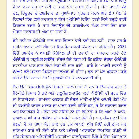
ਹੈ
।
ਇੰਝ ਇਹ ਬਾਬਾ ਅੱਜ ਆਟੇ-ਟੂਥਪੇਸਟ ਤੋਂ ਲੈ ਕੇ ਜੀਨ ਤਕ ਹਰ ਖਪਤਕਾਰ ਵਸਤੂ
ਵੇਚਣ ਵਾਲਾ ਦੇਸ਼ ਦਾ ਚੋਟੀ ਦਾ ਸਰਮਾਏਦਾਰ ਬਣ ਚੁੱਕਾ ਹੈ
।
ਮੋਟਾ ਪਾਰਟੀ ਫੰਡ
ਦੇਣ
, ਹਿੰਦੂਤਵ ਦੇ ਫਾਸ਼ੀਵਾਦ ਦਾ ਧੂੰਆਂ-ਧਾਰ ਪ੍ਰਚਾਰ ਕਰਨ ਅਤੇ ਲੋੜ ਪੈਣ ’ਤੇ
ਵਿਵਾਦਾਂ ਵਿੱਚ ਫਸੀ ਸਰਕਾਰ ਨੂੰ ਕਿਸੇ ‘ਐਲੋਪੈਥੀ-ਵਿਰੋਧ’ ਵਰਗੇ ਕਿਸੇ ਸ਼ਗੂਫ਼ੇ ਰਾਹੀਂ
ਬਿਰਤਾਂਤ ਬਦਲ ਕੇ ਸਾਹ ਦਿਵਾਉਣ ਦੀ ਕਾਬਲੀਅਤ ਰੱਖਣ ਵਾਲਾ ਇਹ ਬਾਬਾ
ਮੌਜੂਦਾ ਸਰਕਾਰ ਦੀ ਅੱਖਾਂ ਦਾ ਤਾਰਾ ਹੈ
।
ਵੈਸੇ ਬਾਬੇ ਦਾ ਐਲੋਪੈਥੀ ਨਾਲ ਵਾਦ-ਵਿਦਾਦ ਕੋਈ ਨਵੀਂ ਗੱਲ ਨਹੀਂ
।
ਬਾਬਾ ਹਰ ਛੇ
ਮਹੀਨੇ ਬਾਅਦ ਕੋਈ ਐਸੀ ਬੇ ਸਿਰ-ਪੈਰ ਸ਼ੁਰਲੀ ਛੱਡਦਾ ਹੀ ਰਹਿੰਦਾ ਹੈ
।
2021
ਵਿੱਚੋਂ ਰਾਮਦੇਵ ਨੇ ਆਪਣੀ ਕੋਰੋਨਿਲ ਨਾਂ ਦੀ ਦਵਾਈ ਦਾ ਪ੍ਰਚਾਰ ਕਰਦੇ ਹੋਏ
ਐਲੋਪੈਥੀ ਨੂੰ ‘ਸਟੂਪਿਡ ਸਾਇੰਸ’ ਦੱਸਦੇ ਹੋਏ ਕਿਹਾ ਸੀ ਕਿ ਕਰੋਨਾ ਦੌਰਾਨ ਐਲੋਪੈਥੀ
ਦਵਾਈਆਂ ਖਾਣ ਨਾਲ ਲੱਖਾਂ ਲੋਕਾਂ ਦੀ ਜਾਨ ਗਈ
।
ਬਾਬੇ ਨੇ ਆਪਦੀ ਦਵਾਈ ਨੂੰ
WHO ਵੱਲੋਂ ਮਾਣਤਾ ਮਿਲਣ ਦਾ ਦਾਅਵਾ ਵੀ ਕੀਤਾ
।
ਝੂਠ ਦਾ ਪੋਲ ਖੁੱਲ੍ਹਣ ਮਗਰੋਂ
ਬਾਬੇ ਨੇ ਉਦੋਂ ਜਨਤਰ ਤੌਰ ’ਤੇ ਮੁਆਫੀ ਮੰਗ ਕੇ ਜਾਨ ਛੁਡਾਈ ਸੀ
।
ਇਹ ਉਹੀ ‘ਸੁਪਰ ਇਮਿਊਨ ਸਿਸਟਮ
’ ਵਾਲੇ ਬਾਬਾ ਜੀ ਹਨ ਜੋ ਇੱਕ ਵਾਰ ਵਰਤ ਤੇ
ਬੈਠੇ-ਬੈਠੇ ਬਿਮਾਰ ਹੋ ਗਏ ਅਤੇ ‘ਗੁਲੂਕੋਜ਼ ਲਵਾਉਣ” ਲਈ ਐਲੋਪੈਥੀ ਦੀ ਸ਼ਰਨ ਵਿੱਚ
ਜਾ ਵਿਰਾਜੇ ਸਨ
।
ਰਾਮਦੇਵ ਅਕਸਰ ਹੀ ਸੋਸ਼ਲ ਮੀਡੀਆ ਉੱਤੇ ਆਪਣੀ ਖੱਬੀ ਅੱ
ਖ
ਦੀ ਕਮਜ਼ੋਰੀ ਕਾਰਨ ਮਜ਼ਾਕ ਦਾ ਪਾਤਰ ਬਣਦੇ ਰਹਿੰਦੇ ਹਨ
, ਜੋ ਕਿ ਸਰਾਸਰ ਗਲਤ
ਅਤੇ ਨਿੰਦਣਯੋਗ ਹੈ
।
ਇਹ ਇੱਕ ਟੋਸਿਸ ਨਾਂ ਦੀ ਬਿਮਾਰੀ ਜੋ ਕਿ ਅੱਖਾਂ ਦੇ ਆਲੇ-
ਦੁਆਲੇ ਦੀਆਂ ਮਾਸ ਪੇਸ਼ੀਆ ਦੀ ਕਮਜ਼ੋਰੀ ਕਰਕੇ ਹੁੰਦੀ ਹੈ
।
ਪਰ
, ਗੱਲ ਪੁਛਣੀ ਇਹ
ਬਣਦੀ ਹੈ ਕਿ ਬਾਬਾ ਯੋਗ ਨਾਲ ਹੁਣ ਤਕ ਆਪਣੀ ਅੱਖ ਕਿਉਂ ਨਹੀਂ ਠੀਕ ਕਰ
ਸਕਿਆ? ਬਾਬੇ ਦੀ ਸੱਜੀ ਬਾਂਹ ਅਤੇ ਪਤੰਜਲੀ ਆਯੁਰਵੇਦ ਲਿਮਟਿਡ ਕੰਪਨੀ ਦੇ
ਸਹਿ-ਸੰਸਥਾਪਕ ਅਤੇ ਸੀਈਓ ਅਚਾਰੀਆ ਬਾਲਕ੍ਰਿਸ਼ਨ ਪਿੱਛੋਂ ਜੋ ਇੱਕ ‘ਪੇੜਾ’ ਖਾਣ