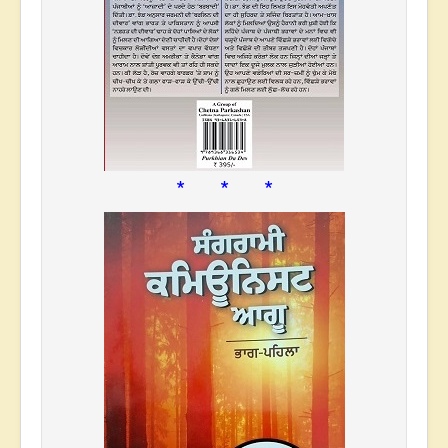
* * *