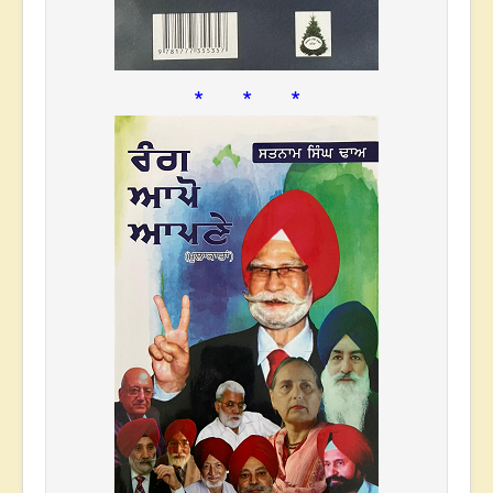
* * *