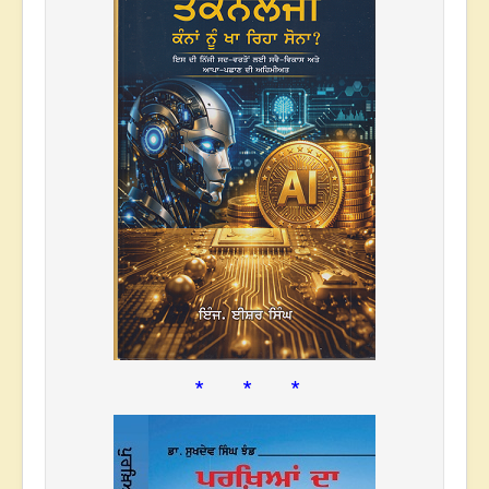
* * *