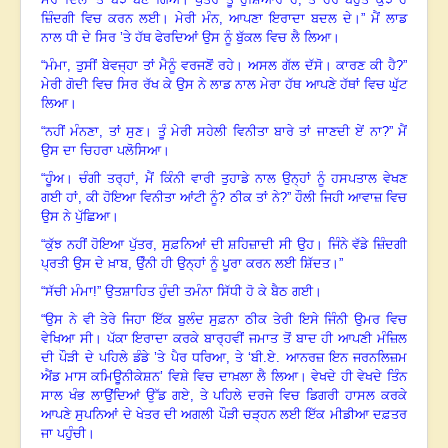
ਜ਼ਿੰਦਗੀ ਵਿਚ ਕਰਨ ਲਈ
।
ਮੇਰੀ ਮੰਨ
,
ਆਪਣਾ ਇਰਾਦਾ ਬਦਲ ਦੇ
।
” ਮੈਂ ਲਾਡ
ਨਾਲ ਧੀ ਦੇ ਸਿਰ ’ਤੇ ਹੱਥ ਫੇਰਦਿਆਂ ਉਸ ਨੂੰ ਬੁੱਕਲ ਵਿਚ ਲੈ ਲਿਆ
।
“
ਮੰਮਾ
,
ਤੁਸੀਂ ਬੇਵਜ੍ਹਾ ਤਾਂ ਮੈਨੂੰ ਵਰਜਣੋਂ ਰਹੇ
।
ਅਸਲ ਗੱਲ ਦੱਸੋ
।
ਕਾਰਣ ਕੀ ਹੈ
?”
ਮੇਰੀ ਗੋਦੀ ਵਿਚ ਸਿਰ ਰੱਖ ਕੇ ਉਸ ਨੇ ਲਾਡ ਨਾਲ ਮੇਰਾ ਹੱਥ ਆਪਣੇ ਹੱਥਾਂ ਵਿਚ ਘੁੱਟ
ਲਿਆ
।
“
ਨਹੀਂ ਮੰਨਣਾ
,
ਤਾਂ ਸੁਣ
।
ਤੂੰ ਮੇਰੀ ਸਹੇਲੀ ਵਿਨੀਤਾ ਬਾਰੇ ਤਾਂ ਜਾਣਦੀ ਏਂ ਨਾ
?”
ਮੈਂ
ਉਸ ਦਾ ਚਿਹਰਾ ਪਲੋਸਿਆ
।
“
ਹੂੰਅ
।
ਚੰਗੀ ਤਰ੍ਹਾਂ
,
ਮੈਂ ਕਿੰਨੀ ਵਾਰੀ ਤੁਹਾਡੇ ਨਾਲ ਉਨ੍ਹਾਂ ਨੂੰ ਹਸਪਤਾਲ ਵੇਖਣ
ਗਈ ਹਾਂ
,
ਕੀ ਹੋਇਆ ਵਿਨੀਤਾ ਆਂਟੀ ਨੂੰ
?
ਠੀਕ ਤਾਂ ਨੇ
?”
ਹੌਲੀ ਜਿਹੀ ਆਵਾਜ਼ ਵਿਚ
ਉਸ ਨੇ ਪੁੱਛਿਆ
।
“
ਕੁੱਝ ਨਹੀਂ ਹੋਇਆ ਪੁੱਤਰ
,
ਸੁਫ਼ਨਿਆਂ ਦੀ ਸ਼ਹਿਜ਼ਾਦੀ ਸੀ ਉਹ
।
ਜਿੰਨੇ ਵੱਡੇ ਜ਼ਿੰਦਗੀ
ਪ੍ਰਤੀ ਉਸ ਦੇ ਖ਼ਾਬ
,
ਉੰਨੀ ਹੀ ਉਨ੍ਹਾਂ ਨੂੰ ਪੂਰਾ ਕਰਨ ਲਈ ਸ਼ਿੱਦਤ
।
”
“
ਸੱਚੀ ਮੰਮਾ!” ਉਤਸ਼ਾਹਿਤ ਹੁੰਦੀ ਤਮੰਨਾ ਸਿੱਧੀ ਹੋ ਕੇ ਬੈਠ ਗਈ
।
“
ਉਸ ਨੇ ਵੀ ਤੇਰੇ ਜਿਹਾ ਇੱਕ ਬੁਲੰਦ ਸੁਫ਼ਨਾ ਠੀਕ ਤੇਰੀ ਇਸੇ ਜਿੰਨੀ ਉਮਰ ਵਿਚ
ਵੇਖਿਆ ਸੀ
।
ਪੱਕਾ ਇਰਾਦਾ ਕਰਕੇ ਬਾਰ੍ਹਵੀਂ ਜਮਾਤ ਤੋਂ ਬਾਦ ਹੀ ਆਪਣੀ ਮੰਜ਼ਿਲ
ਦੀ ਪੌੜੀ ਦੇ ਪਹਿਲੇ ਡੰਡੇ ’ਤੇ ਪੈਰ ਧਰਿਆ
,
ਤੇ ‘ਬੀ.ਏ. ਆਨਰਜ਼ ਇਨ ਜਰਨਲਿਜ਼ਮ
ਐਂਡ ਮਾਸ ਕਮਿਊਨੀਕੇਸ਼ਨ’ ਵਿਸ਼ੇ ਵਿਚ ਦਾਖ਼ਲਾ ਲੈ ਲਿਆ
।
ਵੇਖਦੇ ਹੀ ਵੇਖਦੇ ਤਿੰਨ
ਸਾਲ ਖੰਭ ਲਾਉਂਦਿਆਂ ਉੱਡ ਗਏ
,
ਤੇ ਪਹਿਲੇ ਦਰਜੇ ਵਿਚ ਡਿਗਰੀ ਹਾਸਲ ਕਰਕੇ
ਆਪਣੇ ਸੁਪਨਿਆਂ ਦੇ ਖੇਤਰ ਦੀ ਅਗਲੀ ਪੌੜੀ ਚੜ੍ਹਨ ਲਈ ਇੱਕ ਮੀਡੀਆ ਦਫ਼ਤਰ
ਜਾ ਪਹੁੰਚੀ
।