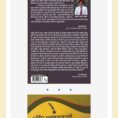
* * *