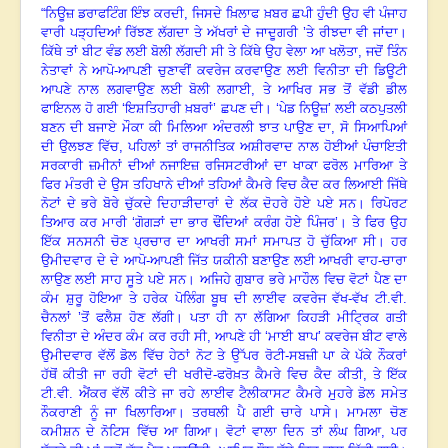
“ਨਿਊਜ਼ ਡਰਾਫਟਿੰਗ ਇੰਝ ਕਰਦੀ
,
ਜਿਸਦੇ ਖ਼ਿਲਾਫ ਖ਼ਬਰ ਛਪੀ ਹੁੰਦੀ ਉਹ ਵੀ ਪੰਜਾਹ
ਵਾਰੀ ਪੜ੍ਹਦਿਆਂ ਰਿੱਝਣ ਲੱਗਦਾ ਤੇ ਅੱਖਰਾਂ ਦੇ ਜਾਦੂਗਰੀ ’ਤੇ ਰੀਝਦਾ ਵੀ ਜਾਂਦਾ
।
ਕਿੱਥੇ ਤਾਂ ਬੀਟ ਵੰਡ ਲਈ ਬੋਲੀ ਲੱਗਦੀ ਸੀ ਤੇ ਕਿੱਥੇ ਉਹ ਵੇਲਾ ਆ ਖਲੋਤਾ
,
ਜਦੋਂ ਤਿੰਨ
ਨੇਤਾਵਾਂ ਨੇ ਆਪੋ-ਆਪਣੀ ਚੁਣਾਵੀਂ ਕਵਰੇਜ ਕਰਵਾਉਣ ਲਈ ਵਿਨੀਤਾ ਦੀ ਡਿਊਟੀ
ਆਪਣੇ ਨਾਲ ਲਗਵਾਉਣ ਲਈ ਬੋਲੀ ਲਗਾਈ
,
ਤੇ ਆਖਿਰ ਸਭ ਤੋਂ ਵੱਡੀ ਡੀਲ
ਫਾਇਨਲ ਹੋ ਗਈ ‘ਇਸ਼ਤਿਹਾਰੀ ਖ਼ਬਰਾਂ’ ਛਪਣ ਦੀ
।
‘ਪੇਡ ਨਿਊਜ਼’ ਲਈ ਕਠਪੁਤਲੀ
ਬਣਨ ਦੀ ਬਜਾਏ ਮੌਕਾ ਕੀ ਮਿਲਿਆ ਅੰਦਰਲੀ ਝਾਤ ਪਾਉਣ ਦਾ
,
ਸੋ ਸਿਆਪਿਆਂ
ਦੀ ਉਲਝਣ ਵਿੱਚ
,
ਪਹਿਲਾਂ ਤਾਂ ਰਾਜਨੀਤਿਕ ਅਸ਼ੀਰਵਾਦ ਨਾਲ ਹੋਈਆਂ ਪੰਚਾਇਤੀ
ਸਰਕਾਰੀ ਜ਼ਮੀਨਾਂ ਦੀਆਂ ਨਜਾਇਜ਼ ਰਜਿਸਟਰੀਆਂ ਦਾ ਖਾਕਾ ਫਰੋਲ ਮਾਰਿਆ ਤੇ
ਫਿਰ ਮੰਤਰੀ ਦੇ ਉਸ ਤਹਿਖਾਨੇ ਦੀਆਂ ਤਹਿਆਂ ਕੈਮਰੇ ਵਿਚ ਕੈਦ ਕਰ ਲਿਆਈ ਜਿੱਥੇ
ਨੋਟਾਂ ਦੇ ਭਰੇ ਬੋਰੇ ਚੁੱਕਦੇ ਦਿਹਾੜੀਦਾਰਾਂ ਦੇ ਲੱਕ ਦੋਹਰੇ ਹੋਏ ਪਏ ਸਨ
।
ਰਿਪੋਰਟ
ਤਿਆਰ ਕਰ ਮਾਰੀ ‘ਗੋਗੜਾਂ ਦਾ ਭਾਰ ਢੌਂਦਿਆਂ ਕਰੰਗ ਹੋਏ ਪਿੰਜਰ’
।
ਤੇ ਫਿਰ ਉਹ
ਇੱਕ ਸਨਸਨੀ ਚੋਣ ਪ੍ਰਚਾਰ ਦਾ ਆਖਰੀ ਸਮਾਂ ਸਮਾਪਤ ਹੋ ਚੁੱਕਿਆ ਸੀ
।
ਹਰ
ਉਮੀਦਵਾਰ ਦੇ ਦੇ ਆਪੋ-ਆਪਣੀ ਜਿੱਤ ਯਕੀਨੀ ਬਣਾਉਣ ਲਈ ਆਖਰੀ ਵਾਹ-ਚਾਰਾ
ਲਾਉਣ ਲਈ ਸਾਹ ਸੂਤੇ ਪਏ ਸਨ
।
ਅਜਿਹੇ ਗੁਬਾਰ ਭਰੇ ਮਾਹੌਲ ਵਿਚ ਵੋਟਾਂ ਪੈਣ ਦਾ
ਕੰਮ ਸ਼ੁਰੂ ਹੋਇਆ ਤੇ ਹਰੇਕ ਪੋਲਿੰਗ ਬੂਥ ਦੀ ਲਾਈਵ ਕਵਰੇਜ ਵੱਖ-ਵੱਖ ਟੀ.ਵੀ.
ਚੈਨਲਾਂ ’ਤੋਂ ਫਲੈਸ਼ ਹੋਣ ਲੱਗੀ
।
ਪਤਾ ਹੀ ਨਾ ਲੱਗਿਆ ਕਿਹੜੀ ਮੀਟ੍ਰਿਕ ਗਤੀ
ਵਿਨੀਤਾ ਦੇ ਅੰਦਰ ਕੰਮ ਕਰ ਰਹੀ ਸੀ
,
ਆਪਣੇ ਹੀ ‘ਮਾਈ ਬਾਪ’ ਕਵਰੇਜ ਬੀਟ ਵਾਲੇ
ਉਮੀਦਵਾਰ ਵੱਲੋਂ ਡੋਲ ਵਿੱਚ ਹੇਠਾਂ ਨੋਟ ਤੇ ਉੱਪਰ ਰੋਟੀ-ਸਬਜ਼ੀ ਪਾ ਕੇ ਪੱਕੇ ਨੌਕਰਾਂ
ਹੱਥੋਂ ਕੀਤੀ ਜਾ ਰਹੀ ਵੋਟਾਂ ਦੀ ਖਰੀਦੋ-ਫਰੋਖ਼ਤ ਕੈਮਰੇ ਵਿਚ ਕੈਦ ਕੀਤੀ
,
ਤੇ ਇੱਕ
ਟੀ.ਵੀ. ਐਂਕਰ ਵੱਲੋਂ ਕੀਤੇ ਜਾ ਰਹੇ ਲਾਈਵ ਟੈਲੀਕਾਸਟ ਕੈਮਰੇ ਮੁਹਰੇ ਡੋਲ ਸਮੇਤ
ਨੌਕਰਾਣੀ ਨੂੰ ਜਾ ਖਿਲਾਰਿਆ
।
ਤਰਥਲੀ ਪੈ ਗਈ ਚਾਰੇ ਪਾਸੇ
।
ਮਾਮਲਾ ਚੋਣ
ਕਮੀਸ਼ਨ ਦੇ ਨੋਟਿਸ ਵਿੱਚ ਆ ਗਿਆ
।
ਵੋਟਾਂ ਵਾਲਾ ਦਿਨ ਤਾਂ ਲੰਘ ਗਿਆ
,
ਪਰ