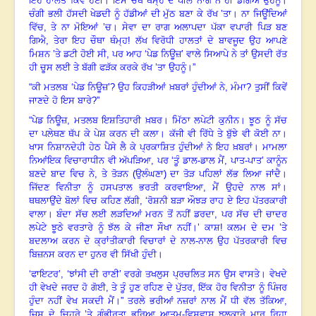
ਇਹ ਹਾਲਤ ਕਿਵੇਂ ਹੋਈ
।
ਇਸ ਚੌਥੇ ਥੰਮ੍ਹ ਦੇ ਪੀਲੇ ਨਾਗ ਨੇ ਹੀ ਡੰਗਿਐ ਉਹਨੂੰ
।
ਚੰਗੀ ਭਲੀ ਹੱਸਦੀ ਖੇਡਦੀ ਨੂੰ ਹੱਡੀਆਂ ਦੀ ਮੁੱਠ ਬਣਾ ਕੇ ਰੱਖ ’ਤਾ
।
ਨਾ ਜਿਊਂਦਿਆਂ
ਵਿੱਚ
,
ਤੇ ਨਾ ਮੋਇਆਂ ’ਚ
।
ਸੇਵਾ ਦਾ ਰਾਗ ਅਲਾਪਦਾ ਪੱਕਾ ਵਪਾਰੀ ਪਿੜ ਬਣ
ਗਿਐ
,
ਤੇਰਾ ਇਹ ਚੌਥਾ ਥੰਮ੍ਹ
!
ਲੱਖ ਵਿਰੋਧੀ ਹਾਲਤਾਂ ਦੇ ਬਾਵਜੂਦ ਉਹ ਆਪਣੇ
ਮਿਸ਼ਨ ’ਤੇ ਡਟੀ ਹੋਈ ਸੀ
,
ਪਰ ਆਹ ‘ਪੇਡ ਨਿਊਜ਼’ ਵਾਲੇ ਸਿਆਪੇ ਨੇ ਤਾਂ ਉਸਦੀ ਰੱਤ
ਹੀ ਚੂਸ ਲਈ ਤੇ ਬੱਗੀ ਫੜੱਕ ਕਰਕੇ ਰੱਖ ’ਤਾ ਉਹਨੂੰ
।
”
“
ਕੀ ਮਤਲਬ ‘ਪੇਡ ਨਿਊਜ਼’? ਉਹ ਕਿਹੜੀਆਂ ਖ਼ਬਰਾਂ ਹੁੰਦੀਆਂ ਨੇ
,
ਮੰਮਾ
?
ਤੁਸੀਂ ਕਿਵੇਂ
ਜਾਣਦੇ ਹੋ ਇਸ ਬਾਰੇ
?”
“
ਪੇਡ ਨਿਊਜ਼
,
ਮਤਲਬ ਇਸ਼ਤਿਹਾਰੀ ਖ਼ਬਰ
।
ਮਿੱਠਾ ਲਪੇਟੀ ਕੁਨੀਨ
।
ਝੂਠ ਨੂੰ ਸੱਚ
ਦਾ ਪਲੇਥਣ ਥੱਪ ਕੇ ਪੇਸ਼ ਕਰਨ ਦੀ ਕਲਾ
।
ਕੱਜੀ ਵੀ ਰਿੱਧੇ ਤੇ ਬੁੱਝੇ ਵੀ ਕੋਈ ਨਾ
।
ਖਾਸ ਨਿਸ਼ਾਨਦੇਹੀ ਹੇਠ ਪੈਸੇ ਲੈ ਕੇ ਪ੍ਰਕਾਸ਼ਿਤ ਹੁੰਦੀਆਂ ਨੇ ਇਹ ਖ਼ਬਰਾਂ
।
ਮਾਮਲਾ
ਨਿਆਂਇਕ ਵਿਚਾਰਾਧੀਨ ਵੀ ਅੱਪੜਿਆ
,
ਪਰ ‘ਤੂੰ ਡਾਲ-ਡਾਲ ਮੈਂ
,
ਪਾਤ-ਪਾਤ’ ਕਾਨੂੰਨ
ਬਣਦੇ ਬਾਦ ਵਿਚ ਨੇ
,
ਤੇ ਤੋੜਨ (ਉਲੰਘਣਾ) ਦਾ ਤੋੜ ਪਹਿਲਾਂ ਲੱਭ ਲਿਆ ਜਾਂਦੈ
।
ਜਿੱਦਣ ਵਿਨੀਤਾ ਨੂੰ ਹਸਪਤਾਲ ਭਰਤੀ ਕਰਵਾਇਆ
,
ਮੈਂ ਉਹਦੇ ਨਾਲ ਸਾਂ
।
ਥਥਲਾਉਂਦੇ ਬੋਲਾਂ ਵਿਚ ਕਹਿਣ ਲੱਗੀ
, ‘
ਰੋਸ਼ਨੀ ਬੜਾ ਔਝੜ ਰਾਹ ਏ ਇਹ ਪੱਤਰਕਾਰੀ
ਵਾਲਾ
।
ਬੰਦਾ ਸੱਚ ਲਈ ਲੜਦਿਆਂ ਮਰਨ ਤੋਂ ਨਹੀਂ ਡਰਦਾ
,
ਪਰ ਸੱਚ ਦੀ ਚਾਦਰ
ਲਪੇਟੇ ਝੂਠੇ ਵਰਤਾਰੇ ਨੂੰ ਝੱਲ ਕੇ ਜੀਣਾ ਸੌਖਾ ਨਹੀਂ
।
’ ਕਾਸ਼! ਕਲਮ ਦੇ ਦਮ ’ਤੇ
ਬਦਲਾਅ ਕਰਨ ਦੇ ਕ੍ਰਾਂਤੀਕਾਰੀ ਵਿਚਾਰਾਂ ਦੇ ਨਾਲ-ਨਾਲ ਉਹ ਪੱਤਰਕਾਰੀ ਵਿਚ
ਬਿਜ਼ਨਸ ਕਰਨ ਦਾ ਹੁਨਰ ਵੀ ਸਿੱਖੀ ਹੁੰਦੀ
।
‘
ਫਾਇਟਰ’
, ‘
ਝਾਂਸੀ ਦੀ ਰਾਣੀ’ ਵਰਗੇ ਤਖਲੁਸ ਪ੍ਰਚਲਿਤ ਸਨ ਉਸ ਵਾਸਤੇ
।
ਵੇਖਦੇ
ਹੀ ਵੇਖਦੇ ਜਰਦ ਹੋ ਗੋਈ
,
ਤੇ ਤੂੰ ਹੁਣ ਰਹਿਣ ਦੇ ਪੁੱਤਰ
,
ਇੱਕ ਹੋਰ ਵਿਨੀਤਾ ਨੂੰ ਪਿੰਜਰ
ਹੁੰਦਾ ਨਹੀਂ ਵੇਖ ਸਕਦੀ ਮੈਂ
।
” ਤਰਲੇ ਭਰੀਆਂ ਨਜ਼ਰਾਂ ਨਾਲ ਮੈਂ ਧੀ ਵੱਲ ਤੱਕਿਆ
,
ਜਿਸ ਦੇ ਚਿਹਰੇ ’ਤੇ ਗੰਭੀਰਤਾ ਭਰਿਆ ਆਤਮ-ਵਿਸ਼ਵਾਸ ਝਲਕਾਰੇ ਮਾਰ ਰਿਹਾ