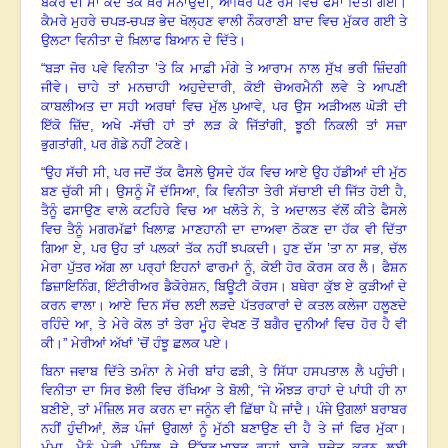
ਬੱਕਰੇ ਦੀ ਮਾਂ ਕਦੋਂ ਤੱਕ ਖ਼ੈਰ ਮਨਾਉਂਦੀ
,
ਆਖਿਰ ਧੌਣ ਰੱਸੇ ਵਿਚ ਫਸਾ ਦਿੱਤੀ ਗਈ
।
ਕੈਮਰੇ ਮੁਹਰੇ ਚਪੜ-ਚਪੜ ਭੇਦ ਖੋਲ੍ਹਣ ਵਾਲੀ ਨੌਕਰਾਣੀ ਬਾਦ ਵਿਚ ਮੁੱਕਰ ਗਈ ਤੇ
ਉਲਟਾ ਵਿਨੀਤਾ ਦੇ ਖ਼ਿਲਾਫ ਬਿਆਨ ਦੇ ਦਿੱਤੇ
।
“ਬੜਾ ਜੋਰ ਪਵੇ ਵਿਨੀਤਾ ’ਤੇ ਕਿ ਮਾਫ਼ੀ ਮੰਗੇ ਤੇ ਆਰਾਮ ਨਾਲ ਸੁੱਖ ਭਰੀ ਜ਼ਿੰਦਗੀ
ਜੀਵੇ
।
ਚਾਹੇ ਤਾਂ ਮਨਚਾਹੀ ਅਹੁਦੇਦਾਰੀ
,
ਕੋਈ ਚੇਅਰਮੈਨੀ ਲਵੇ ਤੇ ਆਪਣੀ
ਕਾਬਲੀਅਤ ਦਾ ਸਹੀ ਅਰਥਾਂ ਵਿਚ ਮੁੱਲ ਪੁਆਵੇ
,
ਪਰ ਉਸ ਅੜੀਅਲ ਘੋੜੀ ਦੀ
ਇੱਕੋ ਜ਼ਿੱਦ
,
ਅਖੇ -ਸੱਚੀ ਹਾਂ ਤਾਂ ਲੜ ਕੇ ਜਿੱਤਾਂਗੀ
,
ਝੂਠੀ ਨਿਕਲੀ ਤਾਂ ਸਜ਼ਾ
ਭੁਗਤਾਂਗੀ
,
ਪਰ ਗੋਡੇ ਨਹੀਂ ਟੇਕਣੇ
।
“ਉਹ ਸੱਚੀ ਸੀ
,
ਪਰ ਜਦੋਂ ਤੱਕ ਫੈਸਲੇ ਉਸਦੇ ਹੱਕ ਵਿਚ ਆਏ ਉਹ ਹੱਡੀਆਂ ਦੀ ਮੁੱਠ
ਬਣ ਚੁੱਕੀ ਸੀ
।
ਉਸਨੂੰ ਮੈਂ ਦੱਸਿਆ
,
ਕਿ ਵਿਨੀਤਾ ਤੇਰੀ ਸੱਚਾਈ ਦੀ ਜਿੱਤ ਹੋਈ ਹੈ
,
ਤੈਨੂੰ ਫਸਾਉਣ ਵਾਲੇ ਕਟਹਿਰੇ ਵਿਚ ਆ ਖਲੋਤੇ ਨੇ
,
ਤੇ ਅਦਾਲਤ ਵੱਲੋਂ ਕੀਤੇ ਫੈਸਲੇ
ਵਿਚ ਤੈਨੂੰ ਮਗਰਮੱਛਾਂ ਖਿਲਾਫ਼ ਮਾਣਹਾਨੀ ਦਾ ਦਾਅਵਾ ਠੋਕਣ ਦਾ ਹੱਕ ਵੀ ਦਿੱਤਾ
ਗਿਆ ਏ
,
ਪਰ ਉਹ ਤਾਂ ਪਲਕਾਂ ਤੱਕ ਨਹੀਂ ਝਪਕਦੀ
।
ਹੁਣ ਦੱਸ ’ਤਾ ਨਾ ਸਭ
,
ਚੱਲ
ਮੇਰਾ ਪੁੱਤਰ ਅੱਗ ਲਾ ਪਰ੍ਹਾਂ ਇਹਨਾਂ ਫਾਰਮਾਂ ਨੂੰ
,
ਕੋਈ ਹੋਰ ਕੋਰਸ ਕਰ ਲੈ
।
ਫੈਸ਼ਨ
ਡਿਜ਼ਾਇਨਿੰਗ
,
ਇੰਟੀਰੀਅਰ ਡੈਕੋਰੇਸ਼ਨ
,
ਬਿਊਟੀ ਕੋਰਸ
।
ਬਥੇਰਾ ਕੁੱਝ ਏ ਕੁੜੀਆਂ ਦੇ
ਕਰਨ ਵਾਲਾ
।
ਆਏ ਦਿਨ ਸੱਚ ਲਈ ਲੜਦੇ ਪੱਤਰਕਾਰਾਂ ਦੇ ਕਤਲ ਕਲੇਜਾ ਹਲੂਣਦੇ
ਰਹਿੰਦੇ ਆ
,
ਤੇ ਮੇਰੇ ਕੋਲ ਤਾਂ ਤੇਰਾ ਮੂੰਹ ਵੇਖਣ ਤੋਂ ਬਗੈਰ ਦੁਨੀਆਂ ਵਿਚ ਹੋਰ ਹੈ ਵੀ
ਕੀ
।”
ਮੇਰੀਆਂ ਅੱਖਾਂ ’ਚੋਂ ਹੰਝੂ ਛਲਕ ਪਏ
।
ਬਿਨਾ ਜਵਾਬ ਦਿੱਤੇ ਤਮੰਨਾ ਨੇ ਮੇਰੀ ਬਾਂਹ ਫੜੀ
,
ਤੇ ਸਿੱਧਾ ਹਸਪਤਾਲ ਲੈ ਪਹੁੰਚੀ
।
ਵਿਨੀਤਾ ਦਾ ਸਿਰ ਝੋਲੀ ਵਿਚ ਰੱਖਿਆ ਤੇ ਬੋਲੀ
, “
ਜੇ ਔਝੜ ਰਾਹਾਂ ਦੇ ਪਾਂਧੀ ਹੀ ਨਾ
ਬਣੀਏ
,
ਤਾਂ ਮੰਜ਼ਿਲ ਸਰ ਕਰਨ ਦਾ ਜਨੂੰਨ ਵੀ ਛਿੱਥਾ ਪੈ ਜਾਂਦੈ
।
ਪੰਜੇ ਉਗਲਾਂ ਬਰਾਬਰ
ਨਹੀਂ ਹੁੰਦੀਆਂ
,
ਲੋੜ ਪੰਜਾਂ ਉਗਲਾਂ ਨੂੰ ਮੁੱਠੀ ਬਣਾਉਣ ਦੀ ਹੈ ਤੇ ਜਾਂ ਫਿਰ ਮੁੱਕਾ
।
ਮੰਮਾ
,
ਮੈਨੂੰ ਮੇਰੀ ਮੰਜ਼ਿਲ ਦੇ ਉੱਬੜ-ਖਾਬੜ ਰਾਹਾਂ ਬਾਰੇ ਸੁਚੇਤ ਕਰਨ ਲਈ