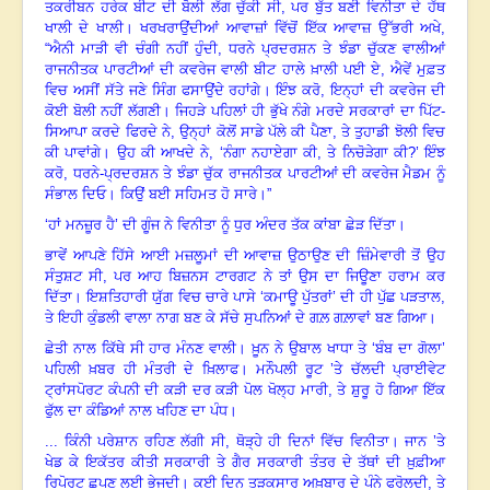
ਤਕਰੀਬਨ ਹਰੇਕ ਬੀਟ ਦੀ ਬੋਲੀ ਲੱਗ ਚੁੱਕੀ ਸੀ
,
ਪਰ ਬੁੱਤ ਬਣੀ ਵਿਨੀਤਾ ਦੇ ਹੱਥ
ਖਾਲੀ ਦੇ ਖਾਲੀ
।
ਖਰਖਰਾਉਂਦੀਆਂ ਆਵਾਜ਼ਾਂ ਵਿੱਚੋਂ ਇੱਕ ਆਵਾਜ਼ ਉੱਭਰੀ ਅਖੇ
,
“
ਐਨੀ ਮਾੜੀ ਵੀ ਚੰਗੀ ਨਹੀਂ ਹੁੰਦੀ
,
ਧਰਨੇ ਪ੍ਰਦਰਸ਼ਨ ਤੇ ਝੰਡਾ ਚੁੱਕਣ ਵਾਲੀਆਂ
ਰਾਜਨੀਤਕ ਪਾਰਟੀਆਂ ਦੀ ਕਵਰੇਜ ਵਾਲੀ ਬੀਟ ਹਾਲੇ ਖ਼ਾਲੀ ਪਈ ਏ
,
ਐਵੇਂ ਮੁਫ਼ਤ
ਵਿਚ ਅਸੀਂ ਸੱਤੇ ਜਣੇ ਸਿੰਗ ਫਸਾਉਂਦੇ ਰਹਾਂਗੇ
।
ਇੰਝ ਕਰੋ
,
ਇਨ੍ਹਾਂ ਦੀ ਕਵਰੇਜ ਦੀ
ਕੋਈ ਬੋਲੀ ਨਹੀਂ ਲੱਗਣੀ
।
ਜਿਹੜੇ ਪਹਿਲਾਂ ਹੀ ਭੁੱਖੇ ਨੰਗੇ ਮਰਦੇ ਸਰਕਾਰਾਂ ਦਾ ਪਿੱਟ-
ਸਿਆਪਾ ਕਰਦੇ ਫਿਰਦੇ ਨੇ
,
ਉਨ੍ਹਾਂ ਕੋਲੋਂ ਸਾਡੇ ਪੱਲੇ ਕੀ ਪੈਣਾ
,
ਤੇ ਤੁਹਾਡੀ ਝੋਲੀ ਵਿਚ
ਕੀ ਪਾਵਾਂਗੇ
।
ਉਹ ਕੀ ਆਖਦੇ ਨੇ
, ‘
ਨੰਗਾ ਨਹਾਏਗਾ ਕੀ
,
ਤੇ ਨਿਚੋੜੇਗਾ ਕੀ
?’
ਇੰਝ
ਕਰੋ
,
ਧਰਨੇ-ਪ੍ਰਦਰਸ਼ਨ ਤੇ ਝੰਡਾ ਚੁੱਕ ਰਾਜਨੀਤਕ ਪਾਰਟੀਆਂ ਦੀ ਕਵਰੇਜ ਮੈਡਮ ਨੂੰ
ਸੰਭਾਲ ਦਿਓ
।
ਕਿਉਂ ਬਈ ਸਹਿਮਤ ਹੋ ਸਾਰੇ
।”
‘
ਹਾਂ ਮਨਜ਼ੂਰ ਹੈ’ ਦੀ ਗੂੰਜ ਨੇ ਵਿਨੀਤਾ ਨੂੰ ਧੁਰ ਅੰਦਰ ਤੱਕ ਕਾਂਬਾ ਛੇੜ ਦਿੱਤਾ
।
ਭਾਵੇਂ ਆਪਣੇ ਹਿੱਸੇ ਆਈ ਮਜ਼ਲੂਮਾਂ ਦੀ ਆਵਾਜ਼ ਉਠਾਉਣ ਦੀ ਜ਼ਿੰਮੇਵਾਰੀ ਤੋਂ ਉਹ
ਸੰਤੁਸ਼ਟ ਸੀ
,
ਪਰ ਆਹ ਬਿਜ਼ਨਸ ਟਾਰਗਟ ਨੇ ਤਾਂ ਉਸ ਦਾ ਜਿਊਣਾ ਹਰਾਮ ਕਰ
ਦਿੱਤਾ
।
ਇਸ਼ਤਿਹਾਰੀ ਯੁੱਗ ਵਿਚ ਚਾਰੇ ਪਾਸੇ ‘ਕਮਾਊ ਪੁੱਤਰਾਂ’ ਦੀ ਹੀ ਪੁੱਛ ਪੜਤਾਲ
,
ਤੇ ਇਹੀ ਕੁੰਡਲੀ ਵਾਲਾ ਨਾਗ ਬਣ ਕੇ ਸੱਚੇ ਸੁਪਨਿਆਂ ਦੇ ਗਲ਼ ਗਲ਼ਾਵਾਂ ਬਣ ਗਿਆ
।
ਛੇਤੀ ਨਾਲ ਕਿੱਥੇ ਸੀ ਹਾਰ ਮੰਨਣ ਵਾਲੀ
।
ਖ਼ੂਨ ਨੇ ਉਬਾਲ ਖਾਧਾ ਤੇ ‘ਬੰਬ ਦਾ ਗੋਲਾ’
ਪਹਿਲੀ ਖ਼ਬਰ ਹੀ ਮੰਤਰੀ ਦੇ ਖ਼ਿਲਾਫ
।
ਮਨੌਪਲੀ ਰੂਟ ’ਤੇ ਚੱਲਦੀ ਪ੍ਰਾਈਵੇਟ
ਟ੍ਰਾਂਸਪੋਰਟ ਕੰਪਨੀ ਦੀ ਕੜੀ ਦਰ ਕੜੀ ਪੋਲ ਖੋਲ੍ਹ ਮਾਰੀ
,
ਤੇ ਸ਼ੁਰੂ ਹੋ ਗਿਆ ਇੱਕ
ਫੁੱਲ ਦਾ ਕੰਡਿਆਂ ਨਾਲ ਖਹਿਣ ਦਾ ਪੰਧ
।
...
ਕਿੰਨੀ ਪਰੇਸ਼ਾਨ ਰਹਿਣ ਲੱਗੀ ਸੀ
,
ਥੋੜ੍ਹੇ ਹੀ ਦਿਨਾਂ ਵਿੱਚ ਵਿਨੀਤਾ
।
ਜਾਨ ’ਤੇ
ਖੇਡ ਕੇ ਇਕੱਤਰ ਕੀਤੀ ਸਰਕਾਰੀ ਤੇ ਗੈਰ ਸਰਕਾਰੀ ਤੰਤਰ ਦੇ ਤੱਥਾਂ ਦੀ ਖ਼ੁਫ਼ੀਆ
ਰਿਪੋਰਟ ਛਪਣ ਲਈ ਭੇਜਦੀ
।
ਕਈ ਦਿਨ ਤੜਕਸਾਰ ਅਖ਼ਬਾਰ ਦੇ ਪੰਨੇ ਫਰੋਲਦੀ
,
ਤੇ