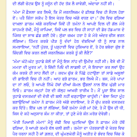
ਦੀ ਲੱਗੀ ਚੇਟਕ ਉਸ ਨੂੰ ਜਨੂੰਨ ਦੀ ਹੱਦ ਤੱਕ ਲੈ ਜਾਵੇਗੀ
,
ਅੰਦਾਜ਼ਾ ਨਹੀਂ ਸੀ
।
“
ਮੰਮਾ ਮੈਂ ਫ਼ੈਸਲਾ ਕਰ ਲਿਐ
,
ਕਿ ਮੈਂ ਜਰਨਲਿਜ਼ਮ ਦੇ ਫ਼ੀਲਡ ਵਿਚ ਹੀ ਸੈਟਲ ਹੋਣਾ
ਏਂ
।
ਪਤੈ ਕਿੰਨਾ ਸਕੋਪ ਹੈ ਇਸ ਖੇਤਰ ਵਿਚ ਅੱਗੇ ਵਧਣ ਦਾ
।
” ਹੱਥ ਵਿਚ ਫੜਿਆ
ਦਾਖ਼ਲਾ ਫ਼ਾਰਮ ਅੱਗੇ ਕਰਦਿਆਂ ਜਿਵੇਂ ਹੀ ਤਮੰਨਾ ਨੇ ਆਪਣੇ ਦਿਲ ਦੀ ਗੱਲ ਮੇਰੇ
ਸਾਹਮਣੇ ਰੱਖੀ
,
ਮੈਨੂੰ ਜਾਪਿਆ
,
ਜਿਵੇਂ ਪਲ ਭਰ ਵਿਚ ਹੀ ਸਾਹਾਂ ਦੀ ਡੋਰ ਹੱਡ-ਮਾਸ ਦੇ
ਪਿੰਜਰ ਦਾ ਸਾਥ ਛੱਡ ਗਈ ਹੋਵੇ
।
ਸੁੱਕਾ ਜ਼ਖ਼ਮ ਹਰਾ ਹੋ ਕੇ ਮੇਰੇ ਅੰਦਰ ਚੀਸ ਭਰਨ
ਲੱਗਿਆ
।
ਹਿੰਮਤ ਕਰਕੇ ਪੀੜ ਨੂੰ ਦੰਦਾਂ ਹੇਠ ਦੱਬਦਿਆਂ ਧੀ ਨੂੰ ਲਾਡ ਨਾਲ
ਸਮਝਾਇਆ
, “
ਨਹੀਂ ਪੁੱਤਰ
,
ਤੂੰ ਪੜ੍ਹਾਈ ਵਿਚ ਹੁਸ਼ਿਆਰ ਏਂ
,
ਤੇ ਹੋਰ ਬਥੇਰਾ ਕੁੱਝ ਏ
ਜ਼ਿੰਦਗੀ ਵਿਚ ਕਰਨ ਲਈ ਜਰਨਲਿਜ਼ਮ ਕਰਕੇ ਤੂੰ ਕੀ ਲੈਣੈ
?”
“
ਮੰਮਾ ਘੱਟੋ-ਘੱਟ ਤੁਹਾਡੇ ਕੋਲੋਂ ਤਾਂ ਮੈਨੂੰ ਇਸ ਨਾਂਹ ਦੀ ਉਮੀਦ ਨਹੀਂ ਸੀ
।
ਵੈਸੇ ਵੀ ਮੈਂ
ਮਮਤਾ ਦੀ ਮੂਰਤ ਮਾਂ
,
ਤੇ ਜ਼ਿੱਦੀ ਪਿਓ ਦੀ ਲਾਡਲੀ ਹਾਂ
,
ਜੋ ਇਰਾਦਾ ਕਰ ਲਵਾਂ ਉਹ
ਕੰਮ ਕਰਕੇ ਹੀ ਸਾਹ ਲੈਂਦੀ ਹਾਂ
।
ਕਦਮ ਚੁੱਕ ਕੇ ਪਿੱਛੇ ਹਟਾਉਣਾ ਤਾਂ ਸਾਡੇ ਅਸੂਲਾਂ
ਦੀ ਡਾਇਰੀ ਵਿਚ ਹੀ ਨਹੀਂ
।
ਆਹ ਫੜੋ ਫ਼ਾਰਮ
,
ਭਰ ਲਿਐ ਮੈਂ
।
ਬਸ
,
ਮੇਰੇ ਪਾਪਾ
ਦਾ ਨਾਂ ਲਓ
,
ਤੇ ਆਪਣੇ ਨਿੱਘੇ ਹੱਥਾਂ ਦੀਆਂ ਕੋਮਲ ਉੰਗਲਾਂ ਨਾਲ ਇੱਕ ਘੁੱਗੀ ਮਾਰ
ਦਿਓ
।
ਫ਼ਾਰਮ ਜਮ੍ਹਾਂ ਹੋਣ ਦੀ ਕੱਲ੍ਹ ਆਖ਼ਰੀ ਤਾਰੀਖ਼ ਹੈ
।
ਮੈਂ ਪੂਰਾ ਇੱਕ ਸਾਲ
ਤੁਹਾਡੇ ਦਸਤਖ਼ਤਾਂ ਦੀ ਦੇਰੀ ਦੀ ਬਲੀ ਨਹੀਂ ਚੜ੍ਹਾਉਣਾ ਚਾਹੁੰਦੀ
।
” ਭੋਲਾ ਜਿਹਾ ਮੂੰਹ
ਬਣਾਉਦਿਆਂ ਤਮੰਨਾ ਨੇ ਫ਼ਾਰਮ ਮੇਰੇ ਅੱਗੇ ਵਧਾਇਆ
,
ਤੇ ਮੈਂ ਚੁੱਪ ਕਰਕੇ ਦਸਤਖ਼ਤ
ਕਰ ਦਿੱਤੇ
।
ਇੱਕ ਪਲ ਤਾਂ ਲੱਗਿਆ
,
ਜਿਵੇਂ ਤਮੰਨਾ ਮੇਰੀ ਮਾਂ ਹੋਵੇ
,
ਤੇ ਮੈਂ ਉਸ ਦੀ ਧੀ
,
ਜਿਸ ਦੇ ਕਹੇ ਅਨੁਸਾਰ ਕੰਮ ਨਾ ਕੀਤਾ
,
ਤਾਂ ਹੁਣੇ ਮੇਰੇ ਕੰਨ ਮਰੋੜ ਦੇਵੇਗੀ
।
“
ਮੇਰੀ ਪਿਆਰੀ ਮੰਮਾ
!
” ਮੈਨੂੰ ਜੱਫੀ ਵਿਚ ਘੁਟਦਿਆਂ ਉਸ ਨੇ ਫ਼ਾਰਮ ਮੇਰੇ ਹੱਥੋਂ
ਫੜਿਆ
,
ਤੇ ਆਪਣੇ ਕਮਰੇ ਵੱਲ ਚਲੀ ਗਈ
।
ਤਮੰਨਾ ਦਾ ਪੱਤਰਕਾਰੀ ਦੇ ਖੇਤਰ ਵਿਚ
ਪੈਰ ਧਰਨਾ ਸਹੀ ਹੈ ਜਾਂ ਗ਼ਲਤ
,
ਦੀ ਘੁੰਮਣਘੇਰੀ ਮੈਨੂੰ ਅਤੀਤ ਦੇ ਭੰਵਰ ਵਿਚ ਖਿੱਚ ਕੇ