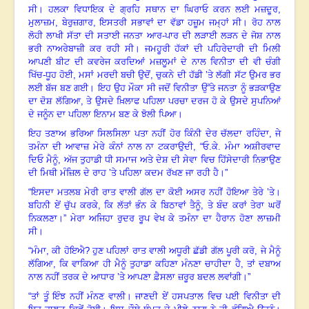
ਸੀ
।
ਹਲਕਾ ਵਿਧਾਇਕ ਦੇ ਗ੍ਰਹਿ ਸਥਾਨ ਦਾ ਘਿਰਾਓ ਕਰਨ ਲਈ ਮਜ਼ਦੂਰ
,
ਮੁਲਾਜ਼ਮ
,
ਬੇਰੁਜ਼ਗਾਰ
,
ਇਸਤਰੀ ਸਭਾਵਾਂ ਦਾ ਵੱਡਾ ਹਜ਼ੂਮ ਜਮ੍ਹਾਂ ਸੀ
।
ਰੋਹ ਨਾਲ
ਲੋਹੀ ਲਾਖੀ ਸੱਤਾ ਦੀ ਸਤਾਈ ਜਨਤਾ ਆਰ-ਪਾਰ ਦੀ ਲੜਾਈ ਲੜਨ ਦੇ ਜੋਸ਼ ਨਾਲ
ਭਰੀ ਨਾਅਰੇਬਾਜ਼ੀ ਕਰ ਰਹੀ ਸੀ
।
ਜਮਹੂਰੀ ਹੱਕਾਂ ਦੀ ਪਹਿਰੇਦਾਰੀ ਦੀ ਮਿਲੀ
ਆਪਣੀ ਬੀਟ ਦੀ ਕਵਰੇਜ ਕਰਦਿਆਂ ਮਜ਼ਲੂਮਾਂ ਦੇ ਨਾਲ ਵਿਨੀਤਾ ਦੀ ਵੀ ਚੰਗੀ
ਖਿੱਚ-ਧੂਹ ਹੋਈ
,
ਮਸਾਂ ਮਰਦੀ ਬਚੀ ਉਦੋਂ
,
ਚੁਕਨੇ ਦੀ ਹੱਡੀ ’ਤੇ ਲੱਗੀ ਸੱਟ ਉਮਰ ਭਰ
ਲਈ ਬੱਜ ਬਣ ਗਈ
।
ਇਹ ਉਹ ਮੌਕਾ ਸੀ ਜਦੋਂ ਵਿਨੀਤਾ ਉੱਤੇ ਜਨਤਾ ਨੂੰ ਭੜਕਾਉਣ
ਦਾ ਦੋਸ਼ ਲੱਗਿਆ
,
ਤੇ ਉਸਦੇ ਖ਼ਿਲਾਫ ਪਹਿਲਾ ਪਰਚਾ ਦਰਜ ਹੋ ਕੇ ਉਸਦੇ ਸੁਪਨਿਆਂ
ਦੇ ਜਨੂੰਨ ਦਾ ਪਹਿਲਾ ਇਨਾਮ ਬਣ ਕੇ ਝੋਲੀ ਪਿਆ
।
ਇਹ ਤਣਾਅ ਭਰਿਆ ਸਿਲਸਿਲਾ ਪਤਾ ਨਹੀਂ ਹੋਰ ਕਿੰਨੀ ਦੇਰ ਚੱਲਦਾ ਰਹਿੰਦਾ
,
ਜੇ
ਤਮੰਨਾ ਦੀ ਆਵਾਜ਼ ਮੇਰੇ ਕੰਨਾਂ ਨਾਲ ਨਾ ਟਕਰਾਉਦੀ
, “
ਓ.ਕੇ. ਮੰਮਾ ਅਸ਼ੀਰਵਾਦ
ਦਿਓ ਮੈਨੂੰ
,
ਅੱਜ ਤੁਹਾਡੀ ਧੀ ਸਮਾਜ ਅਤੇ ਦੇਸ਼ ਦੀ ਸੇਵਾ ਵਿਚ ਹਿੱਸੇਦਾਰੀ ਨਿਭਾਉਣ
ਦੀ ਮਿਥੀ ਮੰਜ਼ਿਲ ਦੇ ਰਾਹ ’ਤੇ ਪਹਿਲਾ ਕਦਮ ਰੱਖਣ ਜਾ ਰਹੀ ਹੈ
।
”
“
ਇਸਦਾ ਮਤਲਬ ਮੇਰੀ ਰਾਤ ਵਾਲੀ ਗੱਲ ਦਾ ਕੋਈ ਅਸਰ ਨਹੀਂ ਹੋਇਆ ਤੇਰੇ ’ਤੇ
।
ਬਹਿਨੀ ਏਂ ਚੁੱਪ ਕਰਕੇ
,
ਕਿ ਲੱਤਾਂ ਭੰਨ ਕੇ ਬਿਠਾਵਾਂ ਤੈਨੂੰ
,
ਤੇ ਬੰਦ ਕਰਾਂ ਤੇਰਾ ਘਰੋਂ
ਨਿਕਲਣਾ
।
” ਮੇਰਾ ਅਜਿਹਾ ਰੁਦਰ ਰੂਪ ਵੇਖ ਕੇ ਤਮੰਨਾ ਦਾ ਹੈਰਾਨ ਹੋਣਾ ਲਾਜ਼ਮੀ
ਸੀ
।
“
ਮੰਮਾ
,
ਕੀ ਹੋਇਐ
?
ਹੁਣ ਪਹਿਲਾਂ ਰਾਤ ਵਾਲੀ ਅਧੂਰੀ ਛੱਡੀ ਗੱਲ ਪੂਰੀ ਕਰੋ
,
ਜੇ ਮੈਨੂੰ
ਲੱਗਿਆ
,
ਕਿ ਵਾਕਿਆ ਹੀ ਮੈਨੂੰ ਤੁਹਾਡਾ ਕਹਿਣਾ ਮੰਨਣਾ ਚਾਹੀਦਾ ਹੈ
,
ਤਾਂ ਦਬਾਅ
ਨਾਲ ਨਹੀਂ ਤਰਕ ਦੇ ਆਧਾਰ ’ਤੇ ਆਪਣਾ ਫ਼ੈਸਲਾ ਜ਼ਰੂਰ ਬਦਲ ਲਵਾਂਗੀ
।
”
“
ਤਾਂ ਤੂੰ ਇੰਝ ਨਹੀਂ ਮੰਨਣ ਵਾਲੀ
।
ਜਾਣਦੀ ਏਂ ਹਸਪਤਾਲ ਵਿਚ ਪਈ ਵਿਨੀਤਾ ਦੀ