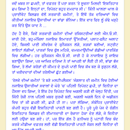
ਜਦੋਂ ਖ਼ਬਰ ਨਾ ਛਪਦੀ
,
ਤਾਂ ਦਫ਼ਤਰ ਤੋਂ ਪਤਾ ਕਰਨ ’ਤੇ ਸੂਚਨਾ ਮਿਲਦੀ ‘ਇਸ਼ਤਿਹਾਰ
ਛਪ ਗਿਆ ਹੈ ਇਨ੍ਹਾਂ ਦਾ
,
ਰਿਪੋਰਟ ਬਹੁਤ ਦਮਦਾਰ ਸੀ
।
’ ਕਿੰਨੀ ਘਾਲਣਾ ਘਾਲ ਕੇ
ਪ੍ਰਾਈਵੇਟ ਬਿਲਡਰ ਵੱਲੋਂ ਸਰਕਾਰੀ ਜ਼ਮੀਨਾਂ
,
ਤੇ ਇੱਥੋਂ ਤੱਕ ਦਰਿਆਵਾਂ ਵਿਚ
ਕੀਤੀਆਂ ਨਜਾਇਜ਼ ਉਸਾਰੀਆਂ ਦਾ ਭਾਂਡਾ ਭੰਨਿਆ
।
ਇੱਕ ਵਾਰ ਫਿਰ ਲੂੰ ਕੰਢੇ ਖੜ੍ਹੇ
ਕਰ ਦਿੱਤੇ ਉਸ ਯਾਦ ਨੇ ...
ਹੱਦ ਹੈ ਵੈਸੇ
,
ਕਿਵੇਂ ਸਰਕਾਰੀ ਜ਼ਮੀਨਾਂ ਦੀਆਂ ਰਜਿਸਟਰੀਆਂ ਲਈ ਐੱਨ.ਓ.ਸੀ.
ਜਾਰੀ ਹੋਏ
,
ਬਹੁ-ਮੰਜ਼ਿਲਾ ਨਜਾਇਜ਼ ਇਮਾਰਤਾਂ ਉੱਸਰੀਆਂ
,
ਪਲਾਟ-ਫਲੈਟ ਅਲਾਟ
ਹੋਏ
,
ਬਿਜਲੀ ਪਾਣੀ ਸੀਵਰੇਜ ਦੇ ਕੁਨੈਕਸ਼ਨ ਲੱਗੇ
,
ਸੜਕਾਂ ਬਣੀਆਂ
,
ਸਟ੍ਰੀਟ
ਲਾਇਟਾਂ ਲੱਗੀਆਂ
,
ਪਾਰਕਾਂ ਵਿਚ ਫੁੱਲ ਮਹਿਕੇ
,
ਚਮਚਮਾਉਂਦੀਆਂ ਗੱਡੀਆਂ ਪਾਰਕਿੰਗ
ਵਿਚ ਲੱਗੀਆਂ
।
ਹਰ ਕੁਨੈਕਸ਼ਨ ਐੱਨ.ਓ.ਸੀ. ਜਾਰੀ ਹੋ ਕੇ ਨਾਜਾਇਜ਼ ਨੂੰ ਜਾਇਜ਼
ਬਣਾਉਂਦਾ ਗਿਆ
,
ਪਰ ਆਖਿਰ ਦਰਿਆ ਨੇ ਤਾਂ ਆਪਣੀ ਥਾਂ ਲੈਣੀ ਹੀ ਸੀ
,
ਭਾਂਡਾ ਭੱਜ
ਗਿਆ
,
ਤੇ ਲੱਖਾਂ ਕਰੋੜਾਂ ਦੀ ਕੀਮਤ ਦੇ ਸੁਪਨੇ ਪਾਣੀ ਵਿਚ ਕੱਖ ਬਣ ਕੇ ਰੁੜ੍ਹਨ ਲੱਗੇ
,
ਤਾਂ ਖਰੀਦਦਾਰਾਂ ਦੀਆਂ ਤਰੇਲੀਆਂ ਛੁੱਟ ਗਈਆਂ।
‘
ਰੇਲਵੇ ਦੀਆਂ ਜ਼ਮੀਨਾਂ ’ਤੇ ਬਣੇ ਮਲਟੀਪਲੈਕਸ’ ‘ਜੰਗਲਾਤ ਦੀ ਜ਼ਮੀਨ ਵਿਚ ਹੋਈਆਂ
ਨਜਾਇਜ਼ ਉਸਾਰੀਆਂ ਸਵਾਲਾਂ ਦੇ ਘੇਰੇ ’ਚ’ ਪਹਿਲੀ ਰਿਪੋਰਟ ਛਪੀ
,
ਤਾਂ ਵਿਨੀਤਾ ਦਾ
ਹੌਂਸਲਾ ਵਧ ਗਿਆ
,
ਤੇ ਇੱਕ ਹੋਰ ਰਿਪੋਰਟ ਵਿਚ ਅਗਲੀ ਕੜੀ ਵੀ ਖੋਲ੍ਹ ਦਿੱਤੀ
,
ਪਰ
ਜਿੰਨੀ ਤੇਜ਼ੀ ਨਾਲ ਪਹਿਲੀ ਖ਼ਬਰ ਸੁਰਖ਼ੀ ਬਣੀ
,
ਅਗਲੀ ਅਗਲੇ ਦਿਨ ਦੇ ਅਡੀਸ਼ਨ
ਵਿਚ ਤਾਂ ਕੀ ਛਪਣੀ ਸੀ
,
ਛਪੀ ਹੀ ਨਾ
।
ਪਤਾ ਲੱਗਿਆ
,
ਸੰਬੰਧਿਤ ਪ੍ਰਾਈਵੇਟ
ਕੰਪਨੀ ਬਹੁਤ ਵੱਡੀ ਇਸ਼ਤਿਹਾਰੀ ਪਾਰਟੀ ਬਣ ਗਈ ਹੈ
।
ਪੂਰੇ ਪੂਰੇ ਪੇਜ ਦੇ ਰੰਗੀਨ
ਇਸ਼ਤਿਹਾਰ ਬਿਲਡਰ ਦੀ ਈਮਾਨਦਾਰੀ ਦਾ ਰੋਜ਼ਾਨਾ ਹੋਕਾ ਦੇਣ ਲੱਗੇ
,
ਜੋ ਵਿਨੀਤਾ
ਲਈ ਹਉਕਾ ਬਣ ਗਏ
।
ਹਾਂ
,
ਪਰ ਇੱਕ ਗੱਲ ਹੈ ਫ਼ਨੀਅਰ ਨੂੰ ਪਟਾਰੀ ਵਿਚ ਬੰਦ
ਕਰਕੇ ਮੀਡੀਆ ਦਫ਼ਤਰ ਲਈ ਵੱਡੀ ਇਸ਼ਤਿਹਾਰੀ ਪਾਰਟੀ ਜੋੜਨ ਲਈ ਵਿਨੀਤਾ ਦੀ