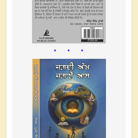
* * *