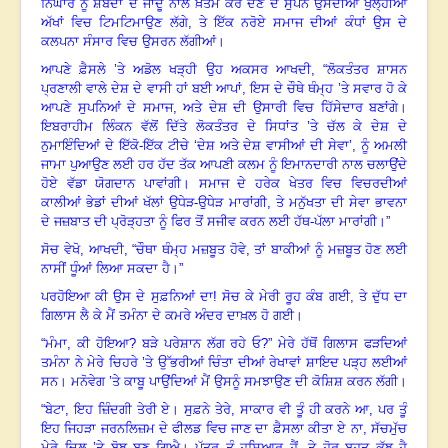
ਨਿਘਾਰ ਨੂੰ ਸ਼ਬਦਾਂ ਦੇ ਜਾਦੂ ਨਾਲ ਖ਼ਤਮ ਕਰ ਦੇਣ ਦੇ ਸੁਪਨੇ ਉਸਦੀਆਂ ਖੁਲ੍ਹੀਆਂ
ਅੱਖਾਂ ਵਿਚ ਟਿਮਟਿਮਾਉਣ ਲੱਗੇ
,
ਤੇ ਇੱਕ ਨਰੋਏ ਸਮਾਜ ਦੀਆਂ ਕੰਧਾਂ ਉਸ ਦੇ
ਕਲਪਨਾ ਸੰਸਾਰ ਵਿਚ ਉਸਰਨ ਲੱਗੀਆਂ
।
ਆਪਣੇ ਫ਼ੈਸਲੇ ’ਤੇ ਅਡੋਲ ਖੜ੍ਹੀ ਉਹ ਅਕਸਰ ਆਖਦੀ
, “
ਲੋਕਤੰਤਰ ਸ਼ਾਸਨ
ਪ੍ਰਣਾਲੀ ਵਾਲੇ ਦੇਸ਼ ਦੇ ਵਾਸੀ ਹਾਂ ਬਈ ਆਪਾਂ
,
ਇਸ ਦੇ ਚੌਥੇ ਥੰਮ੍ਹ ’ਤੇ ਸਵਾਰ ਹੋ ਕੇ
ਆਪਣੇ ਸੁਪਨਿਆਂ ਦੇ ਸਮਾਜ
,
ਅਤੇ ਦੇਸ਼ ਦੀ ਉਸਾਰੀ ਵਿਚ ਹਿੱਸੇਦਾਰ ਬਣਾਂਗੇ
।
ਇਬਰਾਹੀਮ ਲਿੰਕਨ ਵੱਲੋਂ ਦਿੱਤੇ ਲੋਕਤੰਤਰ ਦੇ ਸਿਧਾਂਤ ’ਤੇ ਚੱਲ ਕੇ ਦੇਸ਼ ਦੇ
ਨੁਮਾਇੰਦਿਆਂ ਦੇ ਇੱਕੋ-ਇੱਕ ਟੀਚੇ ‘ਦੇਸ਼ ਅਤੇ ਦੇਸ਼ ਵਾਸੀਆਂ ਦੀ ਸੇਵਾ’
,
ਨੂੰ ਅਮਲੀ
ਜਾਮਾ ਪੁਆਉਣ ਲਈ ਹਰ ਹੱਦ ਤੱਕ ਆਪਣੀ ਕਲਮ ਨੂੰ ਇਮਾਨਦਾਰੀ ਨਾਲ ਚਲਾਉਂਦੇ
ਹੋਏ ਵੱਡਾ ਯੋਗਦਾਨ ਪਾਵਾਂਗੀ
।
ਸਮਾਜ ਦੇ ਹਰੇਕ ਖੇਤਰ ਵਿਚ ਵਿਚਰਦੀਆਂ
ਕਾਲੀਆਂ ਭੇਡਾਂ ਦੀਆਂ ਖੱਲਾਂ ਉਧੇੜ-ਉਧੇੜ ਮਾਰਾਂਗੀ
,
ਤੇ ਮਨੁੱਖਤਾ ਦੀ ਸੇਵਾ ਭਾਵਨਾ
ਦੇ ਜਜ਼ਬਾਤ ਦੀ ਪ੍ਰੋੜ੍ਹਤਾ ਨੂੰ ਫਿਰ ਤੋਂ ਸਜੀਵ ਕਰਨ ਲਈ ਹੱਥ-ਪੱਲਾ ਮਾਰਾਂਗੀ
।
”
ਸੋਚ ਵੇਖੋ
,
ਆਖਦੀ
, “
ਚੌਥਾ ਥੰਮ੍ਹ ਮਜ਼ਬੂਤ ਹੋਵੇ
,
ਤਾਂ ਬਾਕੀਆਂ ਨੂੰ ਮਜ਼ਬੂਤ ਹੋਣ ਲਈ
ਨਾਸੀਂ ਧੂੰਆਂ ਲਿਆ ਸਕਦਾ ਹੈ
।”
ਪਰ
ਹੋਇਆ ਕੀ ਉਸ ਦੇ ਸੁਫ਼ਨਿਆਂ ਦਾ! ਸੋਚ ਕੇ ਮੇਰੀ ਰੂਹ ਕੰਬ ਗਈ
,
ਤੇ ਦੁੱਧ ਦਾ
ਗਿਲਾਸ ਲੈ ਕੇ ਮੈਂ ਤਮੰਨਾ ਦੇ ਕਮਰੇ ਅੰਦਰ ਦਾਖ਼ਲ ਹੋ ਗਈ
।
“
ਮੰਮਾ
,
ਕੀ ਹੋਇਆ
?
ਬੜੇ ਪਰੇਸ਼ਾਨ ਲੱਗ ਰਹੇ ਓ
?”
ਮੇਰੇ ਹੱਥੋਂ ਗਿਲਾਸ ਫੜਦਿਆਂ
ਤਮੰਨਾ ਨੇ ਮੇਰੇ ਚਿਹਰੇ ’ਤੇ ਉੱਭਰੀਆਂ ਚਿੰਤਾ ਦੀਆਂ ਰੇਖਾਵਾਂ ਸ਼ਾਇਦ ਪੜ੍ਹ ਲਈਆਂ
ਸਨ
।
ਮਨੋਵੇਗ ’ਤੇ ਕਾਬੂ ਪਾਉਂਦਿਆਂ ਮੈਂ ਉਸਨੂੰ ਸਮਝਾਉਣ ਦੀ ਕੋਸ਼ਿਸ਼ ਕਰਨ ਲੱਗੀ
।
“
ਬੇਟਾ
,
ਇਹ ਜ਼ਿੰਦਗੀ ਤੇਰੀ ਏ
।
ਸੁਫ਼ਨੇ ਤੇਰੇ
,
ਸਾਕਾਰ ਵੀ ਤੂੰ ਹੀ ਕਰਨੇ ਆ
,
ਪਰ ਤੂੰ
ਇਹ ਜਿਹੜਾ ਜਰਨਲਿਜ਼ਮ ਦੇ ਫੀਲਡ ਵਿਚ ਜਾਣ ਦਾ ਫ਼ੈਸਲਾ ਕੀਤਾ ਏ ਨਾ, ਸੱਚਮੁੱਚ
ਮੇਰੇ ਦਿਲ ’ਤੇ ਬੋਝ ਬਣ ਗਿਐ
।
ਪੁੱਤਰ ਤੂੰ ਹੁਸ਼ਿਆਰ ਹੈਂ
,
ਤੇ ਹੋਰ ਬਹੁਤ ਕੁੱਝ ਹੈ