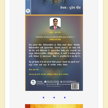
* * *