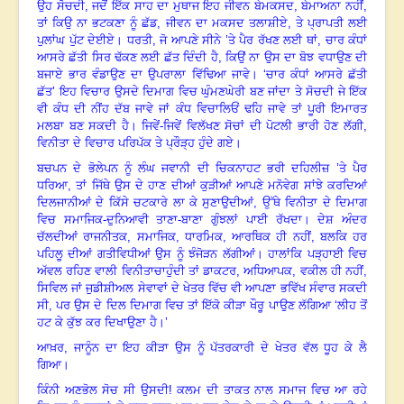
ਉਹ ਸੋਚਦੀ
,
ਜਦੋਂ ਇੱਕ ਸਾਹ ਦਾ ਮੁਥਾਜ ਇਹ ਜੀਵਨ ਬੇਮਕਸਦ
,
ਬੇਮਾਅਨਾ ਨਹੀਂ
,
ਤਾਂ ਕਿਉ ਨਾ ਭਟਕਣਾ ਨੂੰ ਛੱਡ
,
ਜੀਵਨ ਦਾ ਮਕਸਦ ਤਲਾਸ਼ੀਏ
,
ਤੇ ਪ੍ਰਾਪਤੀ ਲਈ
ਪੁਲਾਂਘ ਪੁੱਟ ਦੇਈਏ
।
ਧਰਤੀ
,
ਜੋ ਆਪਣੇ ਸੀਨੇ ’ਤੇ ਪੈਰ ਰੱਖਣ ਲਈ ਥਾਂ
,
ਚਾਰ ਕੰਧਾਂ
ਆਸਰੇ ਛੱਤੀ ਸਿਰ ਢੱਕਣ ਲਈ ਛੱਤ ਦਿੰਦੀ ਹੈ
,
ਕਿਉਂ ਨਾ ਉਸ ਦਾ ਬੋਝ ਵਧਾਉਣ ਦੀ
ਬਜਾਏ ਭਾਰ ਵੰਡਾਉਣ ਦਾ ਉਪਰਾਲਾ ਵਿੱਢਿਆ ਜਾਵੇ
।
‘ਚਾਰ ਕੰਧਾਂ ਆਸਰੇ ਛੱਤੀ
ਛੱਤ’ ਇਹ ਵਿਚਾਰ ਉਸਦੇ ਦਿਮਾਗ ਵਿਚ ਘੁੰਮਣਘੇਰੀ ਬਣ ਜਾਂਦਾ ਤੇ ਸੋਚਦੀ ਜੇ ਇੱਕ
ਵੀ ਕੰਧ ਦੀ ਨੀਂਹ ਦੱਬ ਜਾਵੇ ਜਾਂ ਕੰਧ ਵਿਚਾਲਿਓਂ ਢਹਿ ਜਾਵੇ ਤਾਂ ਪੂਰੀ ਇਮਾਰਤ
ਮਲਬਾ ਬਣ ਸਕਦੀ ਹੈ
।
ਜਿਵੇਂ-ਜਿਵੇਂ ਵਿਲੱਖਣ ਸੋਚਾਂ ਦੀ ਪੋਟਲੀ ਭਾਰੀ ਹੋਣ ਲੱਗੀ
,
ਵਿਨੀਤਾ ਦੇ
ਵਿਚਾਰ ਪਰਿਪੱਕ ਤੇ ਪ੍ਰੌੜ੍ਹ ਹੁੰਦੇ ਗਏ
।
ਬਚਪਨ ਦੇ ਭੋਲੇਪਨ ਨੂੰ ਲੰਘ ਜਵਾਨੀ ਦੀ ਚਿਕਨਾਹਟ ਭਰੀ ਦਹਿਲੀਜ਼ ’ਤੇ ਪੈਰ
ਧਰਿਆ
,
ਤਾਂ ਜਿੱਥੇ ਉਸ ਦੇ ਹਾਣ ਦੀਆਂ ਕੁੜੀਆਂ ਆਪਣੇ ਮਨੋਵੇਗ ਸਾਂਝੇ ਕਰਦਿਆਂ
ਦਿਲਜਾਨੀਆਂ ਦੇ ਕਿੱਸੇ ਚਟਕਾਰੇ ਲਾ ਕੇ ਸੁਣਾਉਦੀਆਂ
,
ਉੱਥੇ ਵਿਨੀਤਾ ਦੇ ਦਿਮਾਗ
ਵਿਚ ਸਮਾਜਿਕ-ਦੁਨਿਆਵੀ ਤਾਣਾ-ਬਾਣਾ ਗੁੰਝਲਾਂ ਪਾਈ ਰੱਖਦਾ
।
ਦੇਸ਼ ਅੰਦਰ
ਚੱਲਦੀਆਂ ਰਾਜਨੀਤਕ
,
ਸਮਾਜਿਕ
,
ਧਾਰਮਿਕ
,
ਆਰਥਿਕ ਹੀ ਨਹੀਂ
,
ਬਲਕਿ ਹਰ
ਪਹਿਲੂ ਦੀਆਂ ਗਤੀਵਿਧੀਆਂ ਉਸ ਨੂੰ ਝੰਜੋੜਨ ਲੱਗੀਆਂ
।
ਹਾਲਾਂਕਿ ਪੜ੍ਹਾਈ ਵਿਚ
ਅੱਵਲ ਰਹਿਣ ਵਾਲੀ ਵਿਨੀਤਾ
ਚਾਹੁੰਦੀ ਤਾਂ ਡਾਕਟਰ
,
ਅਧਿਆਪਕ
,
ਵਕੀਲ ਹੀ ਨਹੀਂ
,
ਸਿਵਿਲ ਜਾਂ ਜੁਡੀਸ਼ੀਅਲ ਸੇਵਾਵਾਂ ਦੇ ਖੇਤਰ ਵਿੱਚ ਵੀ ਆਪਣਾ ਭਵਿੱਖ ਸੰਵਾਰ ਸਕਦੀ
ਸੀ
,
ਪਰ ਉਸ ਦੇ ਦਿਲ ਦਿਮਾਗ ਵਿਚ ਤਾਂ ਇੱਕੋ ਕੀੜਾ ਖੌਰੂ ਪਾਉਣ ਲੱਗਿਆ ‘ਲੀਹ ਤੋਂ
ਹਟ ਕੇ ਕੁੱਝ ਕਰ ਦਿਖਾਉਣਾ ਹੈ।’
ਆਖ਼ਰ
,
ਜਾਨੂੰਨ ਦਾ ਇਹ ਕੀੜਾ ਉਸ ਨੂੰ ਪੱਤਰਕਾਰੀ ਦੇ ਖੇਤਰ ਵੱਲ ਧੂਹ ਕੇ ਲੈ
ਗਿਆ
।
ਕਿੰਨੀ ਅਣਭੋਲ ਸੋਚ ਸੀ ਉਸਦੀ! ਕਲਮ ਦੀ ਤਾਕਤ ਨਾਲ ਸਮਾਜ ਵਿਚ ਆ ਰਹੇ