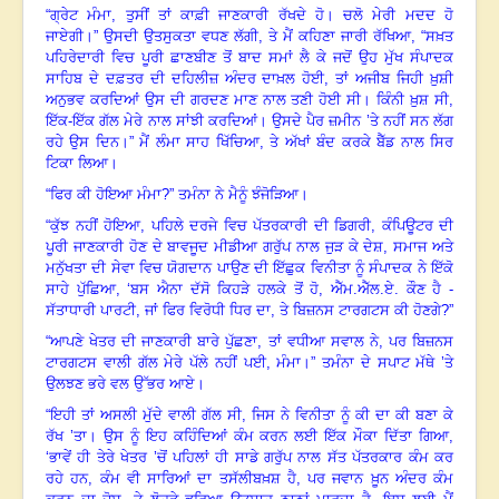
“
ਗ੍ਰੇਟ ਮੰਮਾ
,
ਤੁਸੀਂ ਤਾਂ ਕਾਫ਼ੀ ਜਾਣਕਾਰੀ ਰੱਖਦੇ ਹੋ
।
ਚਲੋ ਮੇਰੀ ਮਦਦ ਹੋ
ਜਾਏਗੀ
।
” ਉਸਦੀ ਉਤਸੁਕਤਾ ਵਧਣ ਲੱਗੀ
,
ਤੇ ਮੈਂ ਕਹਿਣਾ ਜਾਰੀ ਰੱਖਿਆ
, “
ਸਖ਼ਤ
ਪਹਿਰੇਦਾਰੀ ਵਿਚ ਪੂਰੀ ਛਾਣਬੀਣ ਤੋਂ ਬਾਦ ਸਮਾਂ ਲੈ ਕੇ ਜਦੋਂ ਉਹ ਮੁੱਖ ਸੰਪਾਦਕ
ਸਾਹਿਬ ਦੇ ਦਫ਼ਤਰ ਦੀ ਦਹਿਲੀਜ਼ ਅੰਦਰ ਦਾਖ਼ਲ ਹੋਈ
,
ਤਾਂ ਅਜੀਬ ਜਿਹੀ ਖ਼ੁਸ਼ੀ
ਅਨੁਭਵ ਕਰਦਿਆਂ ਉਸ ਦੀ ਗਰਦਣ ਮਾਣ ਨਾਲ ਤਣੀ ਹੋਈ ਸੀ
।
ਕਿੰਨੀ ਖ਼ੁਸ਼ ਸੀ
,
ਇੱਕ-ਇੱਕ ਗੱਲ ਮੇਰੇ ਨਾਲ ਸਾਂਝੀ ਕਰਦਿਆਂ
।
ਉਸਦੇ ਪੈਰ ਜ਼ਮੀਨ ’ਤੇ ਨਹੀਂ ਸਨ ਲੱਗ
ਰਹੇ ਉਸ ਦਿਨ
।
” ਮੈਂ ਲੰਮਾ ਸਾਹ ਖਿੱਚਿਆ
,
ਤੇ ਅੱਖਾਂ ਬੰਦ ਕਰਕੇ ਬੈੱਡ ਨਾਲ ਸਿਰ
ਟਿਕਾ ਲਿਆ
।
“
ਫਿਰ ਕੀ ਹੋਇਆ ਮੰਮਾ
?
” ਤਮੰਨਾ ਨੇ
ਮੈਨੂੰ ਝੰਜੋੜਿਆ
।
“
ਕੁੱਝ ਨਹੀਂ ਹੋਇਆ
,
ਪਹਿਲੇ ਦਰਜੇ ਵਿਚ ਪੱਤਰਕਾਰੀ ਦੀ ਡਿਗਰੀ
,
ਕੰਪਿਊਟਰ ਦੀ
ਪੂਰੀ ਜਾਣਕਾਰੀ ਹੋਣ ਦੇ ਬਾਵਜੂਦ ਮੀਡੀਆ ਗਰੁੱਪ ਨਾਲ ਜੁੜ ਕੇ ਦੇਸ਼
,
ਸਮਾਜ ਅਤੇ
ਮਨੁੱਖਤਾ ਦੀ ਸੇਵਾ ਵਿਚ ਯੋਗਦਾਨ ਪਾਉਣ ਦੀ ਇੱਛੁਕ ਵਿਨੀਤਾ ਨੂੰ ਸੰਪਾਦਕ ਨੇ ਇੱਕੋ
ਸਾਹੇ ਪੁੱਛਿਆ
, ‘
ਬਸ ਐਨਾ ਦੱਸੋ ਕਿਹੜੇ ਹਲਕੇ ਤੋਂ ਹੋ
,
ਐੱਮ.ਐੱਲ.ਏ. ਕੌਣ ਹੈ -
ਸੱਤਾਧਾਰੀ ਪਾਰਟੀ
,
ਜਾਂ ਫਿਰ ਵਿਰੋਧੀ ਧਿਰ ਦਾ
,
ਤੇ ਬਿਜ਼ਨਸ ਟਾਰਗਟਸ ਕੀ ਹੋਣਗੇ
?”
“
ਆਪਣੇ ਖੇਤਰ ਦੀ ਜਾਣਕਾਰੀ ਬਾਰੇ ਪੁੱਛਣਾ
,
ਤਾਂ ਵਧੀਆ ਸਵਾਲ ਨੇ
,
ਪਰ ਬਿਜ਼ਨਸ
ਟਾਰਗਟਸ ਵਾਲੀ ਗੱਲ ਮੇਰੇ ਪੱਲੇ ਨਹੀਂ ਪਈ
,
ਮੰਮਾ
।
” ਤਮੰਨਾ ਦੇ ਸਪਾਟ ਮੱਥੇ ’ਤੇ
ਉਲਝਣ ਭਰੇ ਵਲ ਉੱਭਰ ਆਏ
।
“
ਇਹੀ ਤਾਂ ਅਸਲੀ ਮੁੱਦੇ ਵਾਲੀ ਗੱਲ ਸੀ
,
ਜਿਸ ਨੇ ਵਿਨੀਤਾ ਨੂੰ ਕੀ ਦਾ ਕੀ ਬਣਾ ਕੇ
ਰੱਖ ’ਤਾ
।
ਉਸ ਨੂੰ ਇਹ ਕਹਿੰਦਿਆਂ ਕੰਮ ਕਰਨ ਲਈ ਇੱਕ ਮੌਕਾ ਦਿੱਤਾ ਗਿਆ
,
‘
ਭਾਵੇਂ ਹੀ ਤੇਰੇ ਖੇਤਰ ’ਚੋਂ ਪਹਿਲਾਂ ਹੀ ਸਾਡੇ ਗਰੁੱਪ ਨਾਲ ਸੱਤ ਪੱਤਰਕਾਰ ਕੰਮ ਕਰ
ਰਹੇ ਹਨ
,
ਕੰਮ ਵੀ ਸਾਰਿਆਂ ਦਾ ਤਸੱਲੀਬਖ਼ਸ਼ ਹੈ
,
ਪਰ ਜਵਾਨ ਖ਼ੂਨ ਅੰਦਰ ਕੰਮ