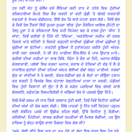
ਖ਼ੂਬ ਪਿੱਠ ਥਾਪੜੀ ਗਈ
।
ਹਰ ਨਵੀਂ ਸੱਟ ਨੂੰ ਚੇਲੈਂਜ ਵਜੋਂ ਲੈਂਦਿਆਂ ਕਦੀ ਰਾਤ ਦੇ ਹਨੇਰੇ ਵਿਚ ਹੁੰਦੀਆਂ
ਰਜਿਸਟਰੀਆਂ ਕੈਮਰੇ ਵਿਚ ਕੈਦ ਕਰਦੀ ਤਾਂ ਕਦੀ ਕੁੰਡੀ ’ਤੇ ਚੱਲਦੇ ਸਰਕਾਰੀ
ਦਫ਼ਤਰਾਂ ਦੇ ਏਅਰ ਕੰਡੀਸ਼ਨਰ
,
ਇੱਥੋਂ ਤੱਕ ਕਿ ਥਾਣੇ ਮੋਹਰਾ ਬਣਨ ਲੱਗੇ
।
ਕਿੱਥੋਂ ਚੱਲ
ਕੇ ਕਿਵੇਂ ਤੇਲ ਟੈਂਕਰਾਂ ਵਿੱਚੋਂ ਤੁਪਕਾ-ਤੁਪਕਾ ‘ਲੀਕ’ ਹੁੰਦਾ ਕੈਰੋਸਿਨ ਆਇਲ (ਮਿੱਟੀ ਦਾ
ਤੇਲ) ਪੂਰਾ ਹੋ ਕੇ ਰਜਿਸਟਰਾਂ ਵਿਚ ਸਹੀ ਰਿਪੋਰਟ ਬਣ ਕੇ ਦਰਜ ਹੁੰਦਾ ‘ਸੀਨ’ ਹੋ
ਜਾਂਦਾ
,
ਕਿਵੇਂ ਗਰੀਬਾਂ ਦੇ ਹਿੱਸੇ ਦੀ ‘ਤੋਦਿਆ’
, ‘
ਅਣਤੋਦਿਆ’ ਸਕੀਮ ਦੀ ਕਣਕ
ਕਿਸਦੇ ਖਾਤੇ ਲਹਿੰਦੀ ਤੇ ਕਿਸਦੇ ਚੜ੍ਹਦੀ ਸਾਰੀਆਂ ਕੁੰਡੀਆਂ ਦੀਆਂ ਘੁੰਡੀਆਂ ਨੂੰ
ਖੁੰਗੀਆਂ ਲਾ ਸੁੱਟੀਆਂ
।
ਸਰਹੱਦੀ ਸੂਬਿਆਂ ਤੋਂ ਟ੍ਰਾਂਸਪੋਰਟ ਜ਼ਰੀਏ ਹੁੰਦੀ ਅੰਤਰ-
ਰਾਜੀ ਨਸ਼ਾ ਤਸਕਰੀ
,
ਤੇ ਕੀ ਰੇਤ ਮਾਫੀਆ ਇੱਕ-ਇੱਕ ਦੇ ਪਾਜ ਉਘਾੜ ਮਾਰੇ
।
ਗਰੀਬਾਂ ਦੀਆਂ ਸਕੀਮਾਂ ਦਾ ਲਾਭ ਕਿੱਥੇ
,
ਕਿੰਨਾ ਤੇ ਕੌਣ ਖਾ ਰਿਹੈ
,
ਅਨਾਜ ਲੋਡਿੰਗ
ਚੋਰਬਾਜ਼ਾਰੀ
,
ਪਲੰਥਾਂ ਵਿਚ ਸੜਦਾ ਅਨਾਜ
,
ਸ਼ਰਾਬ ਦੇ ਠੇਕਿਆਂ ਦੀ ਵੰਡ ਤੋਂ ਲੈ ਕੇ
ਨਾਜਾਇਜ਼ ਬ੍ਰਾਂਚਾਂ ਦੀਆਂ ਤਹਿਆਂ ਅੰਦਰ ਬੱਝੀਆਂ ਗੰਢਾਂ ਖੋਲ੍ਹ ਮਾਰੀਆਂ
,
ਸੜਕਾਂ
ਲੁੱਕ ਖਾ ਜਾਂਦੀਆਂ ਨੇ ਤੇ ਬਜਰੀ
,
ਕੰਕਰ-ਰੋੜੀਆਂ ਬਣ ਕੇ ਲੋਕਾਂ ਦਾ ਜੀਉਣਾ ਹਰਾਮ
ਕਰ ਸਕਦੀ ਹੈ ਵਿਅੰਗ ਵਿਚ ਘੋਟਾਲਾ ਖੋਲ੍ਹਦਿਆਂ ਮਾਸਾ ਨਾ ਜਰਕੀ
,
ਮੰਡੀਆਂ
ਵਿਚ ਹੁੰਦੀ ਕਿਸਾਨਾਂ ਦੀ ਲੁੱਟ ਤੋਂ ਲੈ ਕੇ ਸਫ਼ੇਦ ਪਰਦਿਆਂ ਵਿਚ ਚੱਲਦੇ ਕਾਲੇ
ਗੋਰਖ਼ਧੰਧੇ
,
ਸਫ਼ੇਦਪੋਸ਼ ਜਿਸਮਫਿਰੋਸ਼ੀ ਦੇ ਅੱਡਿਆਂ ਤੱਕ ਦੇ ਪੜਖਚੇ ਉਡਾ ਦਿੱਤੇ
।
ਜਿਵੇਂ-ਜਿਵੇਂ ਕਲਮ ਦੀ ਧਾਰ ਤਿੱਖੀ ਤਲਵਾਰ ਹੁੰਦੀ ਗਈ
,
ਤਿਵੇਂ-ਤਿਵੇਂ ਵਿਨੀਤਾ ਕਈਆਂ
ਦੀਆਂ ਅੱਖਾਂ ਦੀ ਚੋਭ ਬਣਨ ਲੱਗੀ
।
ਜਿੱਥੇ ਪਾਠਕਾਂ ਨੂੰ ਨਿੱਤ ਨਵੀਂ ਰਿਪੋਰਟ ਪੜ੍ਹਨ
ਲਈ ਸੰਬੰਧਿਤ ਪਰਚੇ ਦੀ ਉਡੀਕ ਰਹਿਣ ਲੱਗੀ
,
ਉੱਥੇ ਵਿਨੀਤਾ ਨੂੰ ਕੌੜੀਆਂ-
ਕਸੈਲੀਆਂ
,
ਮਿੱਠੀਆਂ
,
ਲਾਲਚ ਭਰੀਆਂ ਧਮਕੀਆਂ ਵੀ ਮਿਲਣ ਲੱਗੀਆਂ
,
ਪਰ ਉਸ
ਦਰਿਆ ਨੂੰ ਬੰਨ੍ਹ ਲਾਉਣ ਵਾਲਾ ਜਿਗਰਾ ਕਿਸ ਕੋਲ ਸੀ
?
“
ਅਖੇ
,
ਗੋਲੀ ਸੀਨੇ ਵਿਚ ਖਾਣ ਦਾ ਦਮ ਹੋਵੇ ਤਾਂ ਬੰਦਾ ਇਸ ਖੇਤਰ ਵਿਚ ਪੈਰ ਧਰੇ
,