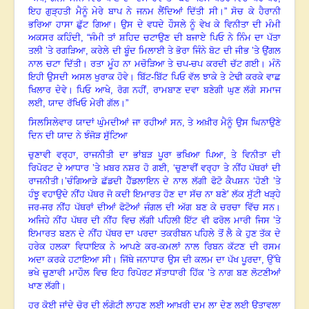
ਇਹ ਗੁੜ੍ਹਤੀ ਮੈਨੂੰ ਮੇਰੇ ਬਾਪ ਨੇ ਜਨਮ ਲੈਂਦਿਆਂ ਦਿੱਤੀ ਸੀ
।”
ਸੋਚ ਕੇ ਹੈਰਾਨੀ
ਭਰਿਆ ਹਾਸਾ ਛੁੱਟ ਗਿਆ
।
ਉਸ ਦੇ ਵਧਦੇ ਹੌਸਲੇ ਨੂੰ ਵੇਖ ਕੇ ਵਿਨੀਤਾ ਦੀ ਮੰਮੀ
ਅਕਸਰ ਕਹਿੰਦੀ
, “
ਜੰਮੀ ਤਾਂ ਸ਼ਹਿਦ ਚਟਾਉਣ ਦੀ ਬਜਾਏ ਪਿਓ ਨੇ ਨਿੰਮ ਦਾ ਪੱਤਾ
ਤਲੀ ’ਤੇ ਰਗੜਿਆ
,
ਕਰੇਲੇ ਦੀ ਬੂੰਦ ਮਿਲਾਈ ਤੇ ਭੋਰਾ ਜਿੰਨੇ ਬੋਟ ਦੀ ਜੀਭ ’ਤੇ ਉਂਗਲ
ਨਾਲ ਚਟਾ ਦਿੱਤੀ
।
ਰਤਾ ਮੂੰਹ ਨਾ ਮਚੋੜਿਆ ਤੇ ਚਪ-ਚਪ ਕਰਦੀ ਚੱਟ ਗਈ
।
ਮੰਨੋ
ਇਹੀ ਉਸਦੀ ਅਸਲ ਖੁਰਾਕ ਹੋਵੇ
।
ਬਿੱਟ-ਬਿੱਟ ਪਿਓ ਵੱਲ ਝਾਕੇ ਤੇ ਟੇਢੀ ਕਰਕੇ ਵਾਛ
ਖਿਲਾਰ ਦੇਵੇ
।
ਪਿਓ ਆਖੇ
,
ਰੋਗ ਨਹੀਂ
,
ਰਾਮਬਾਣ ਦਵਾ ਬਣੇਗੀ ਘੁਣ ਲੱਗੇ ਸਮਾਜ
ਲਈ
,
ਯਾਦ ਰੱਖਿਓ ਮੇਰੀ ਗੱਲ
।”
ਸਿਲਸਿਲੇਵਾਰ ਯਾਦਾਂ ਘੁੰਮਦੀਆਂ ਜਾ ਰਹੀਆਂ ਸਨ
,
ਤੇ ਅਖ਼ੀਰ ਮੈਨੂੰ ਉਸ ਘਿਨਾਉਣੇ
ਦਿਨ ਦੀ ਯਾਦ ਨੇ ਝੰਜੋੜ ਸੁੱਟਿਆ
ਚੁਣਾਵੀ ਵਰ੍ਹਾ
,
ਰਾਜਨੀਤੀ ਦਾ ਭਾਂਬੜ ਪੂਰਾ ਭਖਿਆ ਪਿਆ
,
ਤੇ ਵਿਨੀਤਾ ਦੀ
ਰਿਪੋਰਟ ਦੇ ਆਧਾਰ ’ਤੇ ਖ਼ਬਰ ਨਸ਼ਰ ਹੋ ਗਈ
, ‘
ਚੁਣਾਵੀਂ ਵਰ੍ਹਾ ਤੇ ਨੀਂਹ ਪੱਥਰਾਂ ਦੀ
ਰਾਜਨੀਤੀ।’
ਚੰਗਿਆੜੇ ਛੱਡਦੀ ਹੈੱਡਲਾਇਨ ਦੇ ਨਾਲ ਲੱਗੀ ਫੋਟੋ ਕੈਪਸ਼ਨ ‘ਹੋਣੀ ’ਤੇ
ਹੰਝੂ ਵਹਾਉਦੇ ਨੀਂਹ ਪੱਥਰ ਜੋ ਕਦੀ ਇਮਾਰਤ ਹੋਣ ਦਾ ਸੱਚ ਨਾ ਬਣੇ’ ਲੱਕ ਸੁੱਟੀ ਖੜ੍ਹੇ
ਜਰ-ਜਰ ਨੀਂਹ ਪੱਥਰਾਂ ਦੀਆਂ ਫੋਟੋਆਂ ਜੰਗਲ ਦੀ ਅੱਗ ਬਣ ਕੇ ਚਰਚਾ ਵਿੱਚ ਸਨ
।
ਅਜਿਹੇ ਨੀਂਹ ਪੱਥਰ ਦੀ ਨੀਂਹ ਵਿਚ ਲੱਗੀ ਪਹਿਲੀ ਇੱਟ ਵੀ ਫਰੋਲ ਮਾਰੀ ਜਿਸ ’ਤੇ
ਇਮਾਰਤ ਬਣਨ ਦੇ ਨੀਂਹ ਪੱਥਰ ਦਾ ਪਰਦਾ ਤਕਰੀਬਨ ਪਹਿਲੇ ਤੋਂ ਲੈ ਕੇ ਹੁਣ ਤੱਕ ਦੇ
ਹਰੇਕ ਹਲਕਾ ਵਿਧਾਇਕ ਨੇ ਆਪਣੇ ਕਰ-ਕਮਲਾਂ ਨਾਲ ਰਿਬਨ ਕੱਟਣ ਦੀ ਰਸਮ
ਅਦਾ ਕਰਕੇ ਹਟਾਇਆ ਸੀ
।
ਜਿੱਥੇ ਜਨਾਧਾਰ ਉਸ ਦੀ ਕਲਮ ਦਾ ਪੱਖ ਪੂਰਦਾ
,
ਉੱਥੇ
ਭਖੇ ਚੁਣਾਵੀ ਮਾਹੌਲ ਵਿਚ ਇਹ ਰਿਪੋਰਟ ਸੱਤਾਧਾਰੀ ਹਿੱਕ ’ਤੇ ਨਾਗ ਬਣ ਲੋਟਣੀਆਂ
ਖਾਣ ਲੱਗੀ
।
ਹਰ ਕੋਈ ਜਾਂਦੇ ਚੋਰ ਦੀ ਲੰਗੋਟੀ ਲਾਹੁਣ ਲਈ ਆਖ਼ਰੀ ਦਮ ਲਾ ਦੇਣ ਲਈ ਉਤਾਵਲਾ