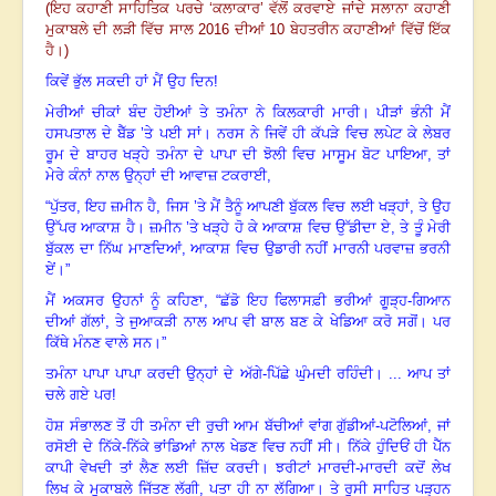
(ਇਹ ਕਹਾਣੀ ਸਾਹਿਤਿਕ ਪਰਚੇ ‘ਕਲਾਕਾਰ’ ਵੱਲੋਂ ਕਰਵਾਏ ਜਾਂਦੇ ਸਲਾਨਾ ਕਹਾਣੀ
ਮੁਕਾਬਲੇ ਦੀ ਲੜੀ ਵਿੱਚ ਸਾਲ
2016
ਦੀਆਂ
10
ਬੇਹਤਰੀਨ ਕਹਾਣੀਆਂ ਵਿੱਚੋਂ ਇੱਕ
ਹੈ।)
ਕਿਵੇਂ ਭੁੱਲ ਸਕਦੀ ਹਾਂ ਮੈਂ ਉਹ ਦਿਨ!
ਮੇਰੀਆਂ ਚੀਕਾਂ ਬੰਦ ਹੋਈਆਂ ਤੇ ਤਮੰਨਾ ਨੇ ਕਿਲਕਾਰੀ ਮਾਰੀ
।
ਪੀੜਾਂ ਭੰਨੀ ਮੈਂ
ਹਸਪਤਾਲ ਦੇ ਬੈੱਡ ’ਤੇ ਪਈ ਸਾਂ। ਨਰਸ ਨੇ ਜਿਵੇਂ ਹੀ ਕੱਪੜੇ ਵਿਚ ਲਪੇਟ ਕੇ ਲੇਬਰ
ਰੂਮ ਦੇ ਬਾਹਰ ਖੜ੍ਹੇ ਤਮੰਨਾ ਦੇ ਪਾਪਾ ਦੀ ਝੋਲੀ ਵਿਚ ਮਾਸੂਮ ਬੋਟ ਪਾਇਆ
,
ਤਾਂ
ਮੇਰੇ ਕੰਨਾਂ ਨਾਲ ਉਨ੍ਹਾਂ ਦੀ ਆਵਾਜ਼ ਟਕਰਾਈ,
“ਪੁੱਤਰ
,
ਇਹ ਜ਼ਮੀਨ ਹੈ
,
ਜਿਸ ’ਤੇ ਮੈਂ ਤੈਨੂੰ ਆਪਣੀ ਬੁੱਕਲ ਵਿਚ ਲਈ ਖੜ੍ਹਾਂ
,
ਤੇ ਉਹ
ਉੱਪਰ ਆਕਾਸ਼ ਹੈ
।
ਜ਼ਮੀਨ ’ਤੇ ਖੜ੍ਹੇ ਹੋ ਕੇ ਆਕਾਸ਼ ਵਿਚ ਉੱਡੀਦਾ ਏ
,
ਤੇ ਤੂੰ ਮੇਰੀ
ਬੁੱਕਲ ਦਾ ਨਿੱਘ ਮਾਣਦਿਆਂ
,
ਆਕਾਸ਼ ਵਿਚ ਉਡਾਰੀ ਨਹੀਂ ਮਾਰਨੀ ਪਰਵਾਜ਼ ਭਰਨੀ
ਏਂ
।”
ਮੈਂ ਅਕਸਰ ਉਹਨਾਂ ਨੂੰ ਕਹਿਣਾ
, “
ਛੱਡੋ ਇਹ ਫਿਲਾਸਫ਼ੀ ਭਰੀਆਂ ਗੂੜ੍ਹ-ਗਿਆਨ
ਦੀਆਂ ਗੱਲਾਂ
,
ਤੇ ਜੁਆਕੜੀ ਨਾਲ ਆਪ ਵੀ ਬਾਲ ਬਣ ਕੇ ਖੇਡਿਆ ਕਰੋ ਸਗੋਂ
।
ਪਰ
ਕਿੱਥੇ ਮੰਨਣ ਵਾਲੇ ਸਨ
।”
ਤਮੰਨਾ ਪਾਪਾ ਪਾਪਾ ਕਰਦੀ ਉਨ੍ਹਾਂ ਦੇ ਅੱਗੇ-ਪਿੱਛੇ ਘੁੰਮਦੀ ਰਹਿੰਦੀ
।
... ਆਪ ਤਾਂ
ਚਲੇ ਗਏ ਪਰ!
ਹੋਸ਼ ਸੰਭਾਲਣ ਤੋਂ ਹੀ ਤਮੰਨਾ ਦੀ ਰੁਚੀ ਆਮ ਬੱਚੀਆਂ ਵਾਂਗ ਗੁੱਡੀਆਂ-ਪਟੋਲਿਆਂ
,
ਜਾਂ
ਰਸੋਈ ਦੇ ਨਿੱਕੇ-ਨਿੱਕੇ ਭਾਂਡਿਆਂ ਨਾਲ ਖੇਡਣ ਵਿਚ ਨਹੀਂ ਸੀ
।
ਨਿੱਕੇ ਹੁੰਦਿਓਂ ਹੀ ਪੈੱਨ
ਕਾਪੀ ਵੇਖਦੀ ਤਾਂ ਲੈਣ ਲਈ ਜ਼ਿੱਦ ਕਰਦੀ
।
ਝਰੀਟਾਂ ਮਾਰਦੀ-ਮਾਰਦੀ ਕਦੋਂ ਲੇਖ
ਲਿਖ ਕੇ ਮੁਕਾਬਲੇ ਜਿੱਤਣ ਲੱਗੀ
,
ਪਤਾ ਹੀ ਨਾ ਲੱਗਿਆ
।
ਤੇ ਰੂਸੀ ਸਾਹਿਤ ਪੜ੍ਹਨ