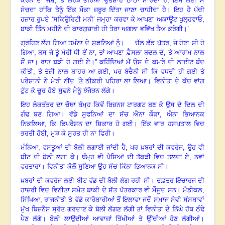
ਕਰਨ ਦਾ ਜੋਸ਼
,
ਤੇ ਲੋਹੜੇ ਭਰਿਆ ਉਤਸ਼ਾਹ ਠਾਠਾਂ ਮਾਰਦਾ ਹੈ
,
ਇਸ ਲਈ ਮੈਂ
ਸੋਚਦਾ ਹਾਂ
ਕਿ ਤੈਨੂੰ ਇੱਕ ਮੌਕਾ ਜ਼ਰੂਰ ਦਿੱਤਾ ਜਾਣਾ ਚਾਹੀਦਾ ਹੈ
।
ਇਹ ਹੈ ਪੱਚੀ
ਹਜ਼ਾਰ ਰੁਪਏ ‘ਸਕਿਉਰਿਟੀ ਮਨੀ’ ਜਮ੍ਹਾ ਕਰਵਾ ਕੇ ਆਪਣਾ ਅਕਾਊਂਟ ਖੁਲ੍ਹਵਾਓ
,
ਬਾਕੀ ਤਿੰਨ ਮਹੀਨੇ ਦੀ ਕਾਰਗੁਜ਼ਾਰੀ ਹੀ ਤੇਰਾ ਅਗਲਾ ਭਵਿੱਖ ਤੈਅ ਕਰੇਗੀ
।’
ਗ੍ਰਹਿਣ ਲੱਗ ਗਿਆ ਤਮੰਨਾ ਦੇ ਸੁਫ਼ਨਿਆਂ ਨੂੰ
।
... ਚੱਲ ਛੱਡ ਪੁੱਤਰ
,
ਜੋ ਹੋਣਾ ਸੀ ਹੋ
ਗਿਆ
,
ਬਸ ਜੇ ਤੂੰ ਮੇਰੀ ਧੀ ਏਂ ਨਾ
,
ਤਾਂ ਆਪਣਾ ਫ਼ੈਸਲਾ ਬਦਲ ਦੇ
,
ਤੇ ਆਰਾਮ ਨਾਲ
ਸੌਂ ਜਾ
।
ਰਾਤ ਬੜੀ ਹੋ ਗਈ ਏ
।
” ਕਹਿੰਦਿਆਂ ਮੈਂ ਉਸ ਦੇ ਕਮਰੇ ਦੀ ਲਾਈਟ ਬੰਦ
ਕੀਤੀ
,
ਤੇ ਤੇਜ਼ੀ ਨਾਲ ਬਾਹਰ ਆ ਗਈ
,
ਪਰ ਬੇਚੈਨੀ ਸੀ ਕਿ ਵਧਦੀ ਹੀ ਗਈ ਤੇ
ਪਰੇਸ਼ਾਨੀ ਨੇ ਮੇਰੀ ਨੀਂਦ ’ਤੇ ਠੀਕਰੀ ਪਹਿਰਾ ਲਾ ਲਿਆ
।
ਵਿਨੀਤਾ ਦੇ ਕੱਚ ਵਾਂਗ
ਟੁੱਟ ਕੇ ਚੂਰ ਹੋਏ ਸੁਫਨੇ ਮੈਨੂੰ ਝੰਜੋੜਨ ਲੱਗੇ
।
ਇਹ ਲੋਕਤੰਤਰ ਦਾ ਚੌਥਾ ਥੰਮ੍ਹ ਕਿਵੇਂ ਬਿਜ਼ਨਸ ਟਾਰਗਟ ਬਣ ਕੇ ਉਸ ਦੇ ਦਿਲ ਦੀ
ਗੰਢ ਬਣ ਗਿਆ
।
ਵੱਡੇ ਸੁਫਨਿਆਂ ਦਾ ਸੱਚ ਐਨਾ ਕੌੜਾ
,
ਐਨਾ ਭਿਆਨਕ
ਨਿਕਲਿਆ
,
ਕਿ ਡਿਪਰੈਸ਼ਨ ਦਾ ਸ਼ਿਕਾਰ ਹੋ ਗਈ
।
ਇੱਕ ਵਾਰ ਹਸਪਤਾਲ ਵਿਚ
ਭਰਤੀ ਹੋਈ
,
ਮੁੜ ਕੇ ਸੁਰਤ ਹੀ ਨਾ ਫਿਰੀ
।
ਮੰਨਿਆ
,
ਵਸਤੂਆਂ ਦੀ ਬੋਲੀ ਲਗਾਈ ਜਾਂਦੀ ਹੈ
,
ਪਰ ਖ਼ਬਰਾਂ ਦੀ ਕਵਰੇਜ
,
ਉਹ ਵੀ
ਬੀਟ ਦੀ ਬੋਲੀ ਲਗਾ ਕੇ
।
ਥੰਮ੍ਹ ਵੀ ਪੈਸਿਆਂ ਦੀ ਤੱਕੜੀ ਵਿਚ ਤੁਲਦਾ ਏ
,
ਨਵਾਂ
ਵਰਤਾਰਾ
।
ਵਿਨੀਤਾ ਕੋਲੋਂ ਸੁਣਿਆ ਉਹ ਸੱਚ ਕਿੰਨਾ ਭਿਆਨਕ ਸੀ
।
ਖ਼ਬਰਾਂ ਦੀ ਕਵਰੇਜ ਲਈ ਬੀਟ ਵੰਡ ਦੀ ਬੋਲੀ ਲੱਗ ਰਹੀ ਸੀ
।
ਦਫ਼ਤਰ ਇੰਚਾਰਜ ਦੀ
ਹਾਜ਼ਰੀ ਵਿਚ ਵਿਨੀਤਾ ਸਮੇਤ ਬਾਕੀ ਦੇ ਸੱਤ ਪੱਤਰਕਾਰ ਵੀ ਮੌਜੂਦ ਸਨ
।
ਮੈਡੀਕਲ
,
ਸਿੱਖਿਆ
,
ਰਾਜਨੀਤੀ ਤੇ ਵੱਡੇ ਕਾਰੋਬਾਰੀਆਂ ਤੋਂ ਇਲਾਵਾ ਜਦੋਂ ਸਮਾਜ ਸੇਵੀ ਸੰਸਥਾਵਾਂ
ਮੁੱਖ ਬਿਜ਼ਨੈਸ ਸ੍ਰੋਤ ਗਰਦਾਣ ਕੇ ਬੋਲੀ ਲੱਗਣ ਲੱਗੀ ਤਾਂ ਵਿਨੀਤਾ ਦੇ ਨਿੱਘੇ ਹੱਥ ਠੰਢੇ
ਪੈਣ ਲੱਗੇ
।
ਬੋਲੀ ਲਾਉਂਦੀਆਂ ਆਵਾਜ਼ਾਂ ਤਿੱਖੀਆਂ ਤੇ ਉੱਚੀਆਂ ਹੋਣ ਲੱਗੀਆਂ
।