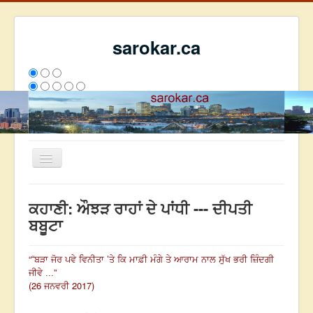
sarokar.ca
Toggle
Navigation
ਮੁੱਖ ਪੰਨਾ
ਕਹਾਣੀ: ਔਝੜ ਰਾਹਾਂ ਦੇ ਪਾਂਧੀ --- ਦੀਪਤੀ
ਰਚਨਾਵਾਂ
ਬਬੂਟਾ
ਸਰੋਕਾਰ ਦੇ ਲੇਖਕ
“
“ਬੜਾ ਜੋਰ ਪਵੇ ਵਿਨੀਤਾ ’ਤੇ ਕਿ ਮਾਫ਼ੀ ਮੰਗੇ ਤੇ ਆਰਾਮ ਨਾਲ ਸੁੱਖ ਭਰੀ ਜ਼ਿੰਦਗੀ
ਸੰਪਰਕ
”
ਜੀਵੇ ...
We have 84 guests and no members online
(26 ਜਨਵਰੀ 2017)
ਇਸ ਹਫਤੇ
37165
ਇਸ ਮਹੀਨੇ
45956
2809731