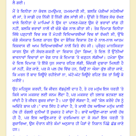
ਲੈ ਗਈ
।
ਮੈਂ ਤੇ ਵਿਨੀਤਾ ਨਾ ਕੇਵਲ ਹਮਉਮਰ
,
ਹਮਜਮਾਤੀ ਸੀ
,
ਬਲਕਿ ਪੱਕੀਆਂ ਸਹੇਲੀਆਂ
ਵੀ ਸਾਂ
,
ਤੇ ਸਾਡੀ ਹਰ ਨਿੱਕੀ ਤੋਂ ਨਿੱਕੀ ਗੱਲ ਸਾਂਝੀ ਸੀ
।
ਉੱਚੀ ਤੇ ਨਿੱਗਰ ਸੋਚ ਰੱਖਣ
ਵਾਲੇ ਵਿਨੀਤਾ ਦੇ ਮਾਪਿਆਂ ਨੇ ਉਸ ਦਾ ਪਾਲਣ-ਪੋਸ਼ਣ ਉਸ ਦੇ ਭਰਾਵਾਂ ਵਾਂਗ ਹੀ
ਨਹੀਂ
,
ਬਲਕਿ ਭਰਾਵਾਂ ਨਾਲੋਂ ਵੀ ਚੰਗੇ ਢੰਗ ਨਾਲ ਕੀਤਾ ਸੀ
।
ਤੇਜ਼ ਦਿਮਾਗ਼ ਵਿਨੀਤਾ
ਜਿੱਥੇ ਪੜ੍ਹਾਈ ਵਿਚ ਸਭ ਤੋਂ ਮੋਹਰੀ ਵਿਦਿਆਰਥੀਆਂ ਵਿਚ ਥਾਂ ਰੱਖਦੀ ਸੀ
,
ਉੱਥੇ
ਚੰਗੇ ਸੰਸਕਾਰ ਮਿਲਣ ਕਾਰਨ ਉਸ ਦਾ ਬੌਧਿਕ ਵਿਕਾਸ ਹੋਣ ਦੇ ਨਾਲ-ਨਾਲ ਆਤਮ
ਵਿਸ਼ਵਾਸ ਵੀ ਆਮ ਵਿਦਿਆਰਥੀਆਂ ਨਾਲੋਂ ਕਿਤੇ ਵੱਧ ਸੀ
।
ਪ੍ਰੌੜ੍ਹ ਮਾਨਸਿਕਤਾ
ਕਾਰਨ ਉਸ ਦੀ ਸੋਚਣ-ਸ਼ਕਤੀ ਦਾ ਵਿਕਾਸ ਹੁੰਦਾ ਗਿਆ
,
ਤੇ ਦਿਲ ਤੋਂ ਉੱਠੀਆਂ
ਭਾਵਨਾਵਾਂ ਵਿਚਾਰਾਂ ਦਾ ਵੇਗ ਧਾਰ ਕੇ ਦਿਮਾਗ ’ਤੇ ਚੜ੍ਹਨ ਲੱਗੀਆਂ
।
ਹਮੇਸ਼ਾ ਉਸ
ਦੇ ਦਿਲ ਦਿਮਾਗ ’ਤੇ ਇੱਕੋ ਧੁਨ ਸਵਾਰ ਰਹਿਣ ਲੱਗੀ
,
ਜ਼ਿੰਦਗੀ ਦੁਬਾਰਾ ਮਿਲਣੀ ਹੈ
ਜਾਂ ਨਹੀਂ
,
ਕੌਣ ਜਾਣੇ
,
ਪਰ ਜੋ ਪਲ ਹੱਥ ਵਿੱਚ ਹਨ
,
ਕਿਉਂ ਨਾ ਐਸਾ ਕੁੱਝ ਕੀਤਾ ਜਾਵੇ
,
ਕਿ ਮਰਨ ਤੋਂ ਬਾਦ ਜਿਊਂਦੇ ਰਹੀਏ
ਜਾਂ ਨਾ, ਘੱਟੋ-ਘੱਟ ਜਿਊਂਦੇ ਰਹਿਣ ਤੱਕ ਤਾਂ ਜਿਊ ਕੇ
ਮਰੀਏ
।
ਉਹ ਮਹਿਸੂਸ ਕਰਦੀ
,
ਕਿ ਜੀਵਨ ਵੱਡਮੁੱਲੀ ਦਾਤ ਹੈ
,
ਤੇ ਹਰ ਮਨੁੱਖ ਇਸ ਧਰਤੀ ’ਤੇ
ਕਿਸੇ ਖ਼ਾਸ ਮਕਸਦ ਲਈ ਜਨਮ ਲੈਂਦਾ ਹੈ
,
ਪਰ ਮਕਸਦ ਦੀ ਤਲਾਸ਼ ਭਟਕਣਾ ਬਣ
ਜਾਂਦੀ ਹੈ ਤੇ ਜੀਵਨ ਗੁਜ਼ਰ ਜਾਂਦਾ ਹੈ
।
ਪਤਾ ਉਦੋਂ ਲੱਗਦਾ ਹੈ
,
ਜਦੋਂ “ਕੇਲ ਕਰੇਂਦੇ ਹੰਝ ਨੂੰ
ਅਚਿੰਤੇ ਬਾਜ ਪਏ
।
” ਵਾਕ ਸਿੱਧ ਹੋ ਜਾਂਦਾ ਹੈ
,
ਤੇ ਖ਼ਾਲੀ ਹੱਥ ਆਇਆ ਮਨੁੱਖ ਖ਼ਾਲੀ
ਹੱਥ ਹੀ ਰੰਗਲੀ ਦੁਨੀਆਂ ਤੋਂ ਰੁਖ਼ਸਤ ਹੋ ਜਾਂਦਾ ਹੈ
।
ਭਾਵੇਂ ਆਉਣਾ-ਜਾਣਾ ਖ਼ਾਲੀ ਹੱਥ
ਹੀ ਹੈ
,
ਪਰ ਇਸ ਆਉਣ-ਜਾਣ ਦੇ ਦਰਮਿਆਨ ਦਾ ਜੋ ਸਮਾਂ ਇਸ ਧਰਤੀ ’ਤੇ
ਗੁਜ਼ਾਰਿਆ
,
ਉਸ ਦੌਰਾਨ ਕੀਤੇ ਕੰਮਾਂ ਅਨੁਸਾਰ ਹੀ ਪੈੜਾਂ ਦੇ ਨਿਸ਼ਾਨ ਪਿੱਛੇ ਛੱਡ ਜਾਣੇ
ਹਨ
।