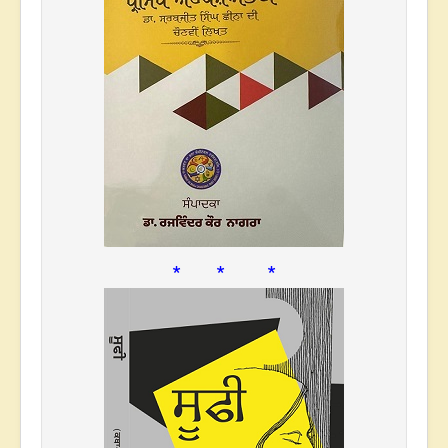
* * *