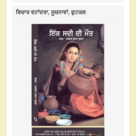
ਵਿਚਾਰ ਵਟਾਂਦਰਾ, ਸੂਚਨਾਵਾਂ, ਫੁਟਕਲ