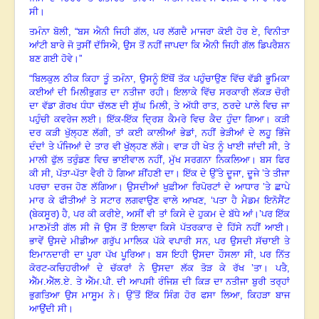
ਸੀ
।
ਤਮੰਨਾ ਬੋਲੀ
, “
ਬਸ ਐਨੀ ਜਿਹੀ ਗੱਲ
,
ਪਰ ਲੱਗਦੈ ਮਾਜਰਾ ਕੋਈ ਹੋਰ ਏ
,
ਵਿਨੀਤਾ
ਆਂਟੀ ਬਾਰੇ ਜੋ ਤੁਸੀਂ ਦੱਸਿਐ
,
ਉਸ ਤੋਂ ਨਹੀਂ ਜਾਪਦਾ ਕਿ ਐਨੀ ਜਿਹੀ ਗੱਲ ਡਿਪਰੈਸ਼ਨ
ਬਣ ਗਈ ਹੋਵੇ
।”
“
ਬਿਲਕੁਲ ਠੀਕ ਕਿਹਾ ਤੂੰ ਤਮੰਨਾ
,
ਉਸਨੂੰ ਇੱਥੋਂ ਤੱਕ ਪਹੁੰਚਾਉਣ ਵਿੱਚ ਵੱਡੀ ਭੂਮਿਕਾ
ਕਈਆਂ ਦੀ ਮਿਲੀਭੁਗਤ ਦਾ ਨਤੀਜਾ ਰਹੀ
।
ਇਲਾਕੇ ਵਿੱਚ ਸਰਕਾਰੀ ਲੱਕੜ ਚੋਰੀ
ਦਾ ਵੱਡਾ ਗੋਰਖ ਧੰਧਾ ਚੱਲਣ ਦੀ ਸੁੱਘ ਮਿਲੀ
,
ਤੇ ਅੱਧੀ ਰਾਤ
,
ਠਰਦੇ ਪਾਲੇ ਵਿਚ ਜਾ
ਪਹੁੰਚੀ ਕਵਰੇਜ ਲਈ
।
ਇੱਕ-ਇੱਕ ਦ੍ਰਿਸ਼ ਕੈਮਰੇ ਵਿਚ ਕੈਦ ਹੁੰਦਾ ਗਿਆ
।
ਕੜੀ
ਦਰ ਕੜੀ ਖੁੱਲ੍ਹਣ ਲੱਗੀ
,
ਤਾਂ ਕਈ ਕਾਲੀਆਂ ਭੇਡਾਂ, ਨਹੀਂ ਭੇੜੀਆਂ ਦੇ ਲਹੂ ਭਿੱਜੇ
ਦੰਦਾਂ ਤੇ ਪੰਜਿਆਂ ਦੇ ਤਾਰ ਵੀ ਖੁੱਲ੍ਹਣ ਲੱਗੇ
।
ਵਾੜ ਹੀ ਖੇਤ ਨੂੰ ਖਾਈ ਜਾਂਦੀ ਸੀ
,
ਤੇ
ਮਾਲੀ ਫੁੱਲ ਤਰੁੰਡਣ ਵਿਚ ਭਾਈਵਾਲ ਨਹੀਂ, ਮੁੱਖ ਸਰਗਨਾ ਨਿਕਲਿਆ
।
ਬਸ ਫਿਰ
ਕੀ ਸੀ
,
ਪੱਤਾ-ਪੱਤਾ ਵੈਰੀ ਹੋ ਗਿਆ ਸ਼ੀਂਹਣੀ ਦਾ
।
ਇੱਕ ਦੇ ਉੱਤੇ ਦੂਜਾ
,
ਦੂਜੇ ’ਤੇ ਤੀਜਾ
ਪਰਚਾ ਦਰਜ ਹੋਣ ਲੱਗਿਆ
।
ਉਸਦੀਆਂ ਖੁਫ਼ੀਆ ਰਿਪੋਰਟਾਂ ਦੇ ਆਧਾਰ ’ਤੇ ਛਾਪੇ
ਮਾਰ ਕੇ ਫੀਤੀਆਂ ਤੇ ਸਟਾਰ ਲਗਵਾਉਣ ਵਾਲੇ ਆਖਣ
, ‘
ਪਤਾ ਹੈ ਮੈਡਮ ਇਨੋਸੈਂਟ
(ਬੇਕਸੂਰ) ਹੈ
,
ਪਰ ਕੀ ਕਰੀਏ, ਅਸੀਂ ਵੀ ਤਾਂ ਕਿਸੇ ਦੇ ਹੁਕਮ ਦੇ ਬੱਧੇ ਆਂ।’
ਪਰ ਇੱਕ
ਮਾਣਮੱਤੀ ਗੱਲ ਸੀ ਜੋ ਉਸ ਤੋਂ ਇਲਾਵਾ ਕਿਸੇ ਪੱਤਰਕਾਰ ਦੇ ਹਿੱਸੇ ਨਹੀਂ ਆਈ
।
ਭਾਵੇਂ ਉਸਦੇ ਮੀਡੀਆ ਗਰੁੱਪ ਮਾਲਿਕ ਪੱਕੇ ਵਪਾਰੀ ਸਨ
,
ਪਰ ਉਸਦੀ ਸੱਚਾਈ ਤੇ
ਇਮਾਨਦਾਰੀ ਦਾ ਪੂਰਾ ਪੱਖ ਪੂਰਿਆ
।
ਬਸ ਇਹੀ ਉਸਦਾ ਹੌਸਲਾ ਸੀ
,
ਪਰ ਨਿੱਤ
ਕੋਰਟ-ਕਚਿਹਰੀਆਂ ਦੇ ਚੱਕਰਾਂ ਨੇ ਉਸਦਾ ਲੱਕ ਤੋੜ ਕੇ ਰੱਖ ’ਤਾ
।
ਪਤੈ
,
ਐੱਮ.ਐੱਲ.ਏ. ਤੇ ਐੱਮ.ਪੀ. ਦੀ ਆਪਸੀ ਰੰਜਿਸ਼ ਦੀ ਕਿੜ ਦਾ ਨਤੀਜਾ ਬੁਰੀ ਤਰ੍ਹਾਂ
ਭੁਗਤਿਆ ਉਸ ਮਾਸੂਮ ਨੇ
।
ਉੱਤੋਂ ਇੱਕ ਸਿੰਗ ਹੋਰ ਫਸਾ ਲਿਆ
,
ਕਿਹੜਾ ਬਾਜ
ਆਉਂਦੀ ਸੀ
।