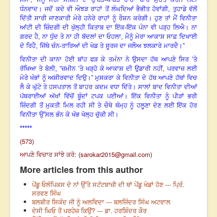
ਧੰਨਵਾਦ
।
ਜਦੋਂ ਕਦੇ ਵੀ ਔਝੜ ਰਾਹਾਂ ਤੋਂ ਲੰਘਦਿਆਂ ਭੈਭੀਤ ਹੋਵਾਂਗੀ
,
ਤੁਹਾਡੇ ਵੱਲੋਂ
ਦਿੱਤੀ ਸਾਰੀ ਜਾਣਕਾਰੀ ਮੇਰੇ ਹਨੇਰੇ ਰਾਹਾਂ ਨੂੰ ਰੌਸ਼ਨ ਕਰੇਗੀ
।
ਹੁਣ ਤਾਂ ਮੈਂ ਵਿਨੀਤਾ
ਆਂਟੀ ਦੀ ਜ਼ਿੰਦਗੀ ਦੀ ਖੁੱਲ੍ਹੀ ਕਿਤਾਬ ਦਾ ਇੱਕ-ਇੱਕ ਪੰਨਾ ਵੀ ਪੜ੍ਹ ਲਿਐ
।
ਨਾ
ਗਰਦ ਹੈ
,
ਨਾ ਧੁੰਦ ਤੇ ਨਾ ਹੀ ਬੱਦਲਾਂ ਦਾ ਓਹਲਾ
,
ਮੈਨੂੰ ਮੇਰਾ ਆਕਾਸ਼ ਸਾਫ਼ ਦਿਖਾਈ
ਦੇ ਰਿਹੈ
,
ਜਿੱਥੇ ਚੰਨ-ਤਾਰਿਆਂ ਦੀ ਖੇਡ ਤੇ ਸੂਰਜ ਦਾ ਜਲੌਅ ਝਲਕਾਰੇ ਮਾਰਦੈ
।
”
ਵਿਨੀਤਾ ਦੀ ਕਾਨਾ ਹੋਈ ਬਾਂਹ ਫੜ ਕੇ ਤਮੰਨਾ ਨੇ ਉਸਦਾ ਹੱਥ ਆਪਣੇ ਸਿਰ ’ਤੇ
ਰੱਖਿਆ ਤੇ ਬੋਲੀ
, “
ਜ਼ਮੀਨ ’ਤੇ ਖੜ੍ਹੋ ਕੇ ਆਕਾਸ਼ ਦੀ ਉਡਾਰੀ ਨਹੀਂ
,
ਪਰਵਾਜ਼ ਲਈ
ਮੇਰੇ ਖੰਭਾਂ ਨੂੰ ਅਸ਼ੀਰਵਾਦ ਦਿਉ
।”
ਮੁਸਕਰਾ ਕੇ ਵਿਨੀਤਾ ਦੇ ਹੱਥ ਆਪਣੇ ਹੱਥਾਂ ਵਿਚ
ਲੈ ਕੇ ਘੁੱਟੇ ਤੇ ਹਸਪਤਾਲ ਤੋਂ ਬਾਹਰ ਕਦਮ ਵਧਾ ਦਿੱਤੇ
।
ਸਾਲਾਂ ਬਾਦ ਵਿਨੀਤਾ ਦੀਆਂ
ਪੱਥਰਾਈਆਂ ਅੱਖਾਂ ਵਿੱਚੋਂ ਬੂੰਦਾਂ ਟਪਕ ਪਈਆਂ
।
ਇੱਕ ਵਿਨੀਤਾ ਨੂੰ ਪੀੜਾਂ ਭਰੀ
ਜ਼ਿੰਦਗੀ ਤੋਂ ਮੁਕਤੀ ਮਿਲ ਰਹੀ ਸੀ ਤੇ ਚੌਥੇ ਥੰਮ੍ਹ ਨੂੰ ਹਲੂਣਾ ਦੇਣ ਲਈ ਇੱਕ ਹੋਰ
ਵਿਨੀਤਾ ਉੱਸਲ ਭੰਨ ਕੇ ਖੰਭ ਖੋਲ੍ਹ ਚੁੱਕੀ ਸੀ
।
*****
(573)
ਆਪਣੇ ਵਿਚਾਰ ਸਾਂਝੇ ਕਰੋ: (
sarokar2015@gmail.com
)
More articles from this author
ਪੇਂਡੂ ਓਲੰਪਿਕਸ ਦੇ ਨਾਂ ਉੱਤੇ ਸਟੰਟਬਾਜ਼ੀ ਦੀ ਥਾਂ ਪੇਂਡੂ ਖੇਡਾਂ ਹੋਣ --- ਪ੍ਰਿੰ.
ਸਰਵਣ ਸਿੰਘ
ਬਲਬੀਰ ਸਿਕੰਦ ਜੀ ਨੂੰ ਅਲਵਿਦਾ --- ਬਲਜਿੰਦਰ ਸਿੰਘ ਅਟਵਾਲ
ਦੇਸੀ ਘਿਓ ਤੋਂ ਪਰਹੇਜ਼ ਕਿਉਂ? --- ਡਾ. ਹਰਸ਼ਿੰਦਰ ਕੌਰ