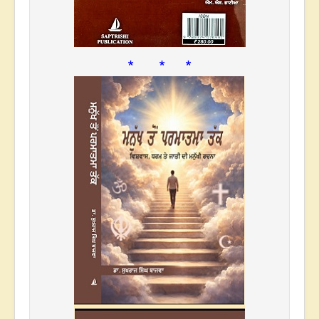
* * *