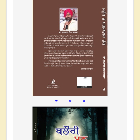
* * *