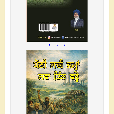
* * *