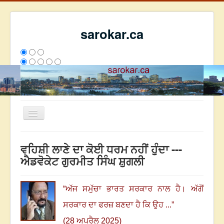
sarokar.ca
Toggle
Navigation
ਮੁੱਖ ਪੰਨਾ
ਵਹਿਸ਼ੀ ਲਾਣੇ ਦਾ ਕੋਈ ਧਰਮ ਨਹੀਂ ਹੁੰਦਾ ---
ਰਚਨਾਵਾਂ
ਐਡਵੋਕੇਟ ਗੁਰਮੀਤ ਸਿੰਘ ਸ਼ੁਗਲੀ
ਸਰੋਕਾਰ ਦੇ ਲੇਖਕ
ਸੰਪਰਕ
“
ਅੱਜ ਸਮੁੱਚਾ ਭਾਰਤ ਸਰਕਾਰ ਨਾਲ ਹੈ
।
ਅੱਗੋਂ
We have 257 guests and no members online
ਸਰਕਾਰ ਦਾ ਫਰਜ਼ ਬਣਦਾ ਹੈ ਕਿ ਉਹ ...
”
ਇਸ ਹਫਤੇ
22261
ਇਸ ਮਹੀਨੇ
31052
2794827
(28 ਅਪਰੈਲ 2025)