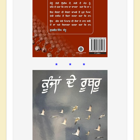
* * *