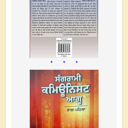
* * *