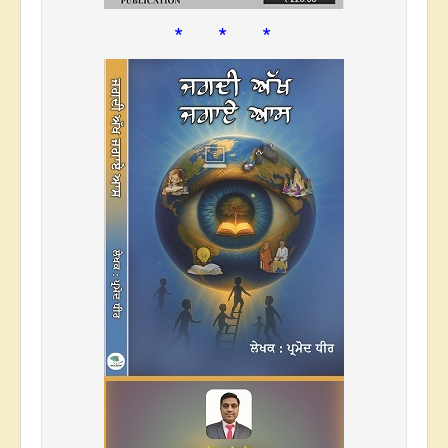
* * *