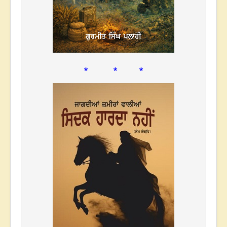
* * *