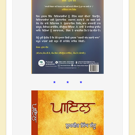
* * *