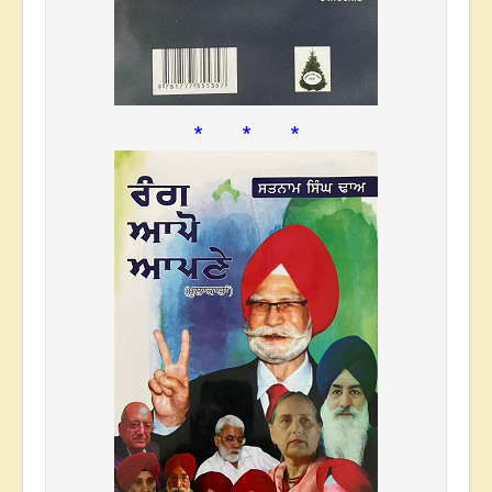
* * *