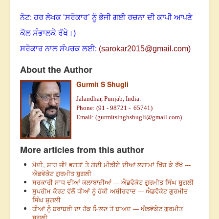
ਨੋਟ: ਹਰ ਲੇਖਕ ‘ਸਰੋਕਾਰ’ ਨੂੰ ਭੇਜੀ ਗਈ ਰਚਨਾ ਦੀ ਕਾਪੀ ਆਪਣੇ
ਕੋਲ ਸੰਭਾਲਕੇ ਰੱਖੇ
।
)
ਸਰੋਕਾਰ ਨਾਲ ਸੰਪਰਕ ਲਈ:
(
sarokar2015@gmail.c
om)
About the Author
Gurmit S Shugli
Jalandhar, Punjab, India.
Phone: (91 - 98721 - 65741)
Email: (
gurmitsinghshugli@gmail.com
)
More articles from this author
ਮੋਦੀ, ਸ਼ਾਹ ਜੀ! ਭਗਤਾਂ ਤੇ ਗੋਦੀ ਮੀਡੀਏ ਦੀਆਂ ਲਗਾਮਾਂ ਖਿੱਚ ਕੇ ਰੱਖੋ ---
ਐਡਵੋਕੇਟ ਗੁਰਮੀਤ ਸ਼ੁਗਲੀ
ਸਰਕਾਰੀ ਸਾਧ ਦੀਆਂ ਕਲਾਬਾਜ਼ੀਆਂ --- ਐਡਵੋਕੇਟ ਗੁਰਮੀਤ ਸਿੰਘ ਸ਼ੁਗਲੀ
ਸੁਪਰੀਮ ਕੋਰਟ ਵੱਲੋਂ ਧੀਆਂ ਨੂੰ ਹੱਕੀ ਅਸ਼ੀਰਵਾਦ --- ਐਡਵੋਕੇਟ ਗੁਰਮੀਤ
ਸਿੰਘ ਸ਼ੁਗਲੀ
ਧੀਆਂ ਨੂੰ ਬਰਾਬਰੀ ਦਾ ਹੱਕ ਮਿਲਣ ਤੋਂ ਬਾਅਦ --- ਐਡਵੋਕੇਟ ਗੁਰਮੀਤ
ਸ਼ੁਗਲੀ