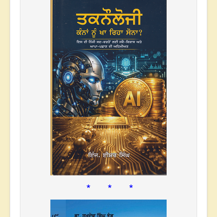
* * *