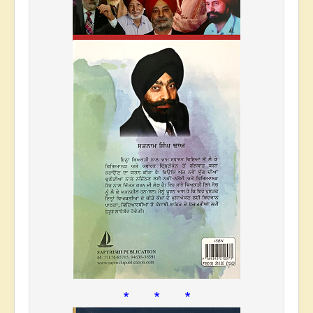
* * *