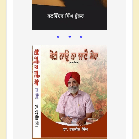
* * *