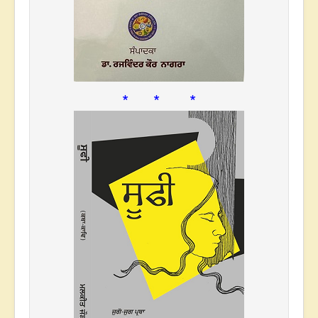
* * *