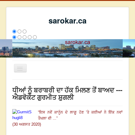
sarokar.ca
Toggle
Navigation
ਮੁੱਖ ਪੰਨਾ
ਧੀਆਂ ਨੂੰ ਬਰਾਬਰੀ ਦਾ ਹੱਕ ਮਿਲਣ ਤੋਂ ਬਾਅਦ ---
ਰਚਨਾਵਾਂ
ਐਡਵੋਕੇਟ ਗੁਰਮੀਤ ਸ਼ੁਗਲੀ
ਸਰੋਕਾਰ ਦੇ ਲੇਖਕ
“
ਇਸ ਨਵੇਂ ਕਾਨੂੰਨ ਦੇ ਲਾਗੂ ਹੋਣ ’ਤੇ ਕਈਆਂ ਨੇ ਇੱਕ ਨਵਾਂ
ਸੰਪਰਕ
ਤੌਖਲਾ ਵੀ ...
”
We have 267 guests and no members online
(30 ਅਗਸਤ 2020)
ਇਸ ਹਫਤੇ
27926
ਇਸ ਮਹੀਨੇ
36717
2800492