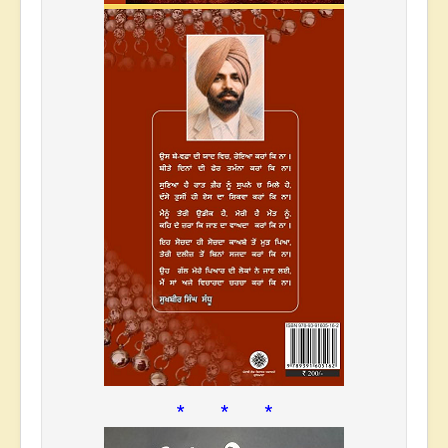
* * *