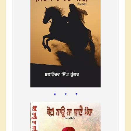
* * *