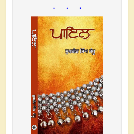
* * *