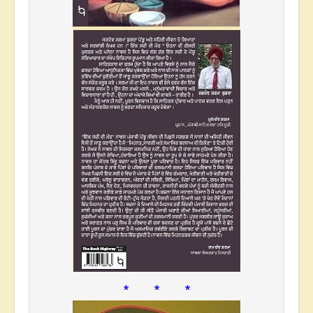
* * *