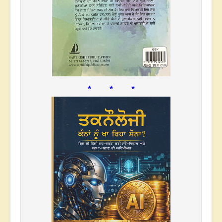
* * *