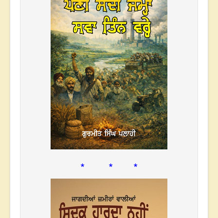
* * *