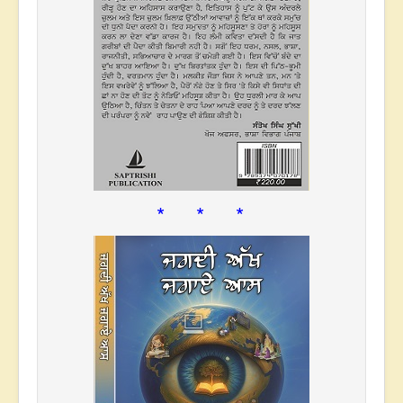
* * *