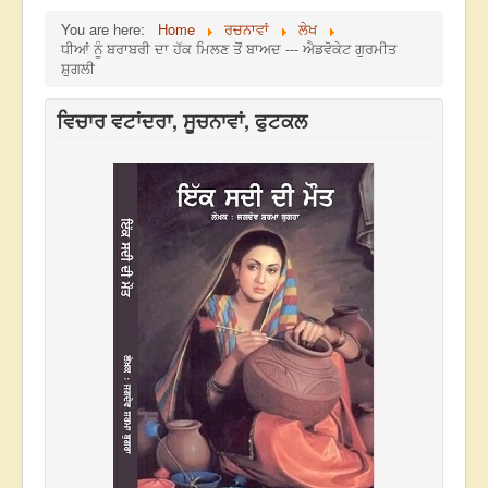
You are here:
Home
ਰਚਨਾਵਾਂ
ਲੇਖ
ਧੀਆਂ ਨੂੰ ਬਰਾਬਰੀ ਦਾ ਹੱਕ ਮਿਲਣ ਤੋਂ ਬਾਅਦ --- ਐਡਵੋਕੇਟ ਗੁਰਮੀਤ
ਸ਼ੁਗਲੀ
ਵਿਚਾਰ ਵਟਾਂਦਰਾ, ਸੂਚਨਾਵਾਂ, ਫੁਟਕਲ