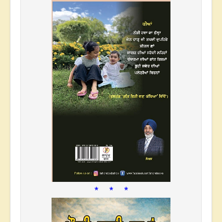
* * *