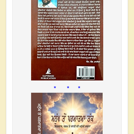
* * *