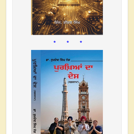
* * *