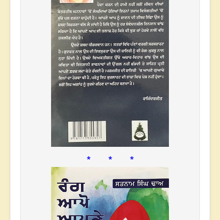
* * *