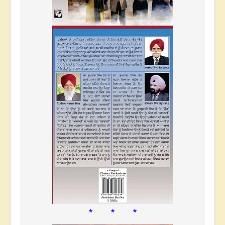
* * *