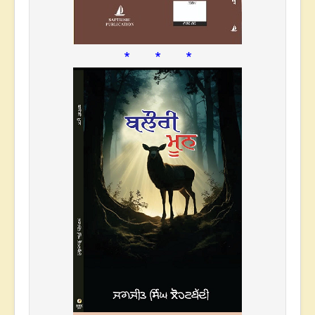
* * *