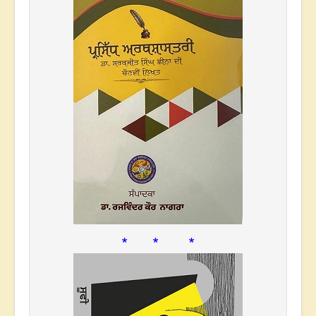
* * *