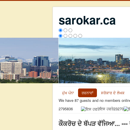
sarokar.ca
ਮੁੱਖ ਪੰਨਾ
ਰਚਨਾਵਾਂ
ਸਰੋਕਾਰ ਦੇ ਲੇਖਕ
We have 87 guests and no members onlin
ਇਸ ਹਫਤੇ
23270
2795836
ਕੌਕਰੋਚ ਦੇ ਥੱਪੜ ਵੱਜਿਆ... ---