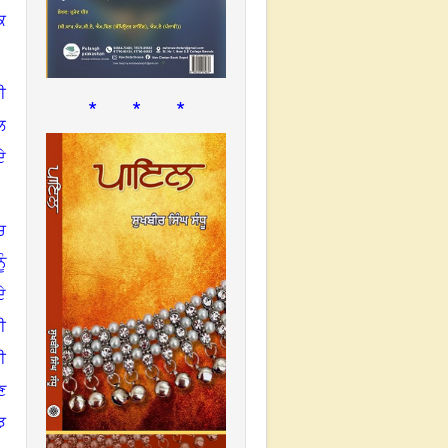
ਕ
ੀ
* * *
ਲ
ੇ
ਚ
ੰ
ੇ
ੀ
ੀ
ਣ
ਝ