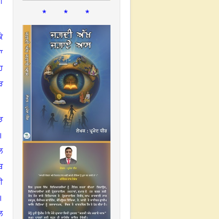
ੀ
* * *
ੇ
ਾ
ਹ
ੜ
ਝ
।
ਲ
ਬ
ਈ
।
ਲ