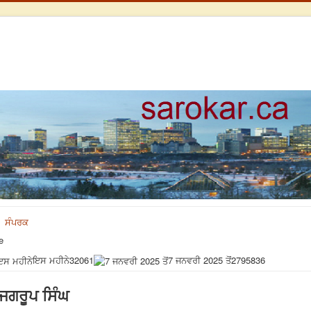
ਸੰਪਰਕ
e
ਇਸ ਮਹੀਨੇ
32061
7 ਜਨਵਰੀ 2025 ਤੋਂ
2795836
 ਜਗਰੂਪ ਸਿੰਘ