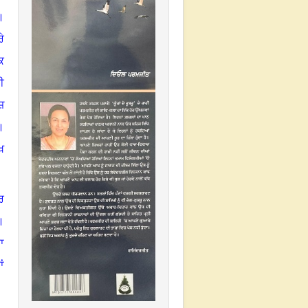
।
ੇ
ਕ
ੀ
ਜ਼
।
ਖ
ਰ
।
ਾ
ਾਂ