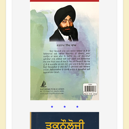
* * *