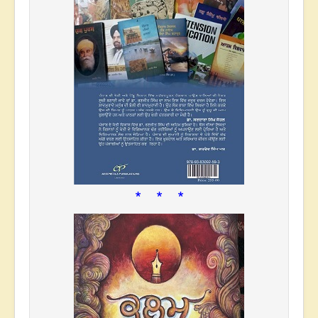
* * *