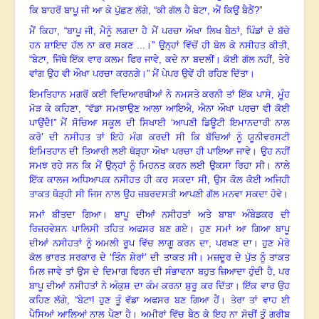
ਕਿ ਬਾਹਰੋਂ ਬਾਪੂ ਜੀ ਆ ਕੇ ਪੁੱਛਣ ਲੱਗੇ, “ਕੀ ਗੱਲ ਹੈ ਬੇਟਾ
,
ਐਂ ਕਿਉਂ ਬੈਠੈਂ
?
”
ਮੈਂ ਕਿਹਾ, “ਬਾਪੂ ਜੀ, ਮੈਨੂੰ ਲਗਦਾ ਹੈ ਮੈਂ ਪਰਚਾ ਔਖਾ ਲਿਖ ਬੈਠਾਂ
,
ਪਿੰਡਾਂ ਦੇ ਬੱਚੇ
ਹਨ ਸ਼ਾਇਦ ਹੱਲ ਨਾ ਕਰ ਸਕਣ ...।” ਉਨ੍ਹਾਂ ਵਿੱਚੋਂ ਹੀ ਬੋਲ ਕੇ ਨਸੀਹਤ ਕੀਤੀ
,
“ਬੇਟਾ, ਜਿੱਥੇ ਇੱਕ ਵਾਰ ਕਲਮ ਫਿਰ ਜਾਵੇ
,
ਕਦੇ ਨਾ ਬਦਲੀਂ
।
ਕੋਈ ਗੱਲ ਨਹੀਂ
,
ਤੇਰੇ
ਵਾਂਗ ਉਹ ਵੀ ਔਖਾ ਪਰਚਾ ਕਰਨਗੇ
।
” ਮੈਂ ਪੇਪਰ ਉਵੇਂ ਹੀ ਰਹਿਣ ਦਿੱਤਾ
।
ਇਮਤਿਹਾਨ ਮਗਰੋਂ ਕਈ ਵਿਦਿਆਰਥੀਆਂ ਨੇ ਨਮਸਤੇ ਕਰਨੀ ਤਾਂ ਇੱਕ ਪਾਸੇ
,
ਮੂੰਹ
ਮੋੜ ਕੇ ਕਹਿਣਾ, “ਵੱਡਾ ਸਮਝਾਉਣ ਆਲਾ ਆਇਐ
,
ਐਨਾ ਔਖਾ ਪਰਚਾ ਵੀ ਕੋਈ
ਪਾਉਂਦੈ!” ਮੈਂ ਸੋਚਿਆ ਸਕੂਲ ਦੀ ਸਿਖਾਈ ‘ਆਪਣੀ ਡਿਊਟੀ ਇਮਾਨਦਾਰੀ ਨਾਲ
ਕਰੋ
’
ਦੀ ਨਸੀਹਤ ਤਾਂ ਇਹੋ ਮੰਗ ਕਰਦੀ ਸੀ ਕਿ ਬੱਚਿਆਂ ਨੂੰ ਯੂਨੀਵਰਸਟੀ
ਇਮਿਤਹਾਨ ਦੀ ਤਿਆਰੀ ਲਈ ਥੋੜ੍ਹਾ ਔਖਾ ਪਰਚਾ ਹੀ ਪਾਇਆ ਜਾਵੇ
।
ਉਹ ਨਹੀਂ
ਸਮਝ ਰਹੇ ਸਨ ਕਿ ਮੈਂ ਉਨ੍ਹਾਂ ਨੂੰ ਮਿਹਨਤ ਕਰਨ ਲਈ ਉਕਸਾ ਰਿਹਾ ਸੀ
।
ਨਾਲੇ
ਇੱਕ ਕਾਲਜ ਅਧਿਆਪਕ ਨਸੀਹਤ ਹੀ ਕਰ ਸਕਦਾ ਸੀ
,
ਉਸ ਕੋਲ ਕੋਈ ਅਜਿਹੀ
ਤਾਕਤ ਥੋੜ੍ਹੀ ਸੀ ਜਿਸ ਨਾਲ ਉਹ ਜ਼ਬਰਦਸਤੀ ਆਪਣੀ ਗੱਲ ਮਨਵਾ ਸਕਦਾ ਹੋਵੇ
।
ਸਮਾਂ ਬੀਤਦਾ ਗਿਆ
।
ਬਾਪੂ ਦੀਆਂ ਨਸੀਹਤਾਂ ਅਤੇ ਬਾਬਾ ਅੰਬੇਡਕਰ ਦੀ
ਰਿਜ਼ਰਵੇਸ਼ਨ ਪਾਲਿਸੀ ਤਹਿਤ ਅਫਸਰ ਬਣ ਗਏ। ਹੁਣ ਸਮਾਂ ਆ ਗਿਆ ਬਾਪੂ
ਦੀਆਂ ਨਸੀਹਤਾਂ ਨੂੰ ਅਮਲੀ ਰੂਪ ਵਿੱਚ ਲਾਗੂ ਕਰਨ ਦਾ
,
ਪਰਖਣ ਦਾ
।
ਹੁਣ ਮੇਰੇ
ਕੋਲ ਭਾਰਤ ਸਰਕਾਰ ਦੇ ‘ਤਿੰਨ ਸ਼ੇਰਾਂ
’
ਦੀ ਤਾਕਤ ਸੀ
।
ਮਜ਼ਦੂਰ ਦੇ ਪੁੱਤ ਨੂੰ ਤਾਕਤ
ਮਿਲ ਜਾਵੇ ਤਾਂ ਉਸ ਦੇ ਦਿਮਾਗ ਫਿਰਨ ਦੀ ਸੰਭਾਵਨਾ ਬਹੁਤ ਜ਼ਿਆਦਾ ਹੁੰਦੀ ਹੈ
,
ਪਰ
ਬਾਪੂ ਦੀਆਂ ਨਸੀਹਤਾਂ ਨੇ ਅੰਕੁਸ਼ ਦਾ ਕੰਮ ਕਰਨਾ ਸ਼ੁਰੂ ਕਰ ਦਿੱਤਾ
।
ਇੱਕ ਵਾਰ ਉਹ
ਕਹਿਣ ਲੱਗੇ, “ਬੇਟਾ! ਹੁਣ ਤੂੰ ਵੱਡਾ ਅਫਸਰ ਬਣ ਗਿਆ ਹੈਂ। ਤੇਰਾ ਤਾਂ ਵਾਹ ਈ
ਪੈਸਿਆਂ ਆਲਿਆਂ ਨਾਲ ਪੈਣਾ ਹੈ। ਅਮੀਰਾਂ ਵਿੱਚ ਬੈਠ ਕੇ ਇਹ ਨਾ ਸੋਚੀਂ ਤੂੰ ਗਰੀਬ