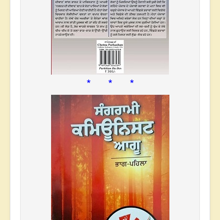
* * *