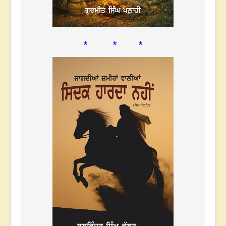
* * *