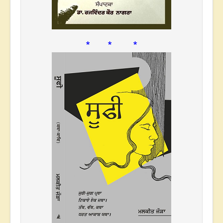
* * *