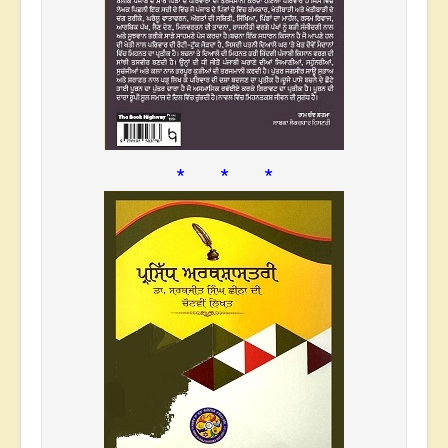
* * *