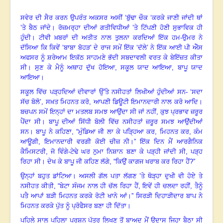
ਸਵੇਰ ਦੀ ਸੈਰ ਕਰਨ ਉਪਰੰਤ ਅਕਸਰ ਅਸੀਂ ‘ਬੁੱਢਾ ਚੌਕ ‘ਕਰਕੇ ਜਾਣੀ ਜਾਂਦੀ ਥਾਂ
’ਤੇ ਬੈਠ ਜਾਂਦੇ
।
ਰੋਜ਼ਮਰ੍ਹਾ ਦੀਆਂ ਗਤੀਵਿਧੀਆਂ ’ਤੇ ਟਿੱਪਣੀ ਹੋਣੀ ਸੁਭਾਵਿਕ ਹੀ
ਹੁੰਦੀ। ਟੀਵੀ ਖ਼ਬਰਾਂ ਦੀ ਅਤੀਤ ਨਾਲ ਤੁਲਨਾ ਕਰਦਿਆਂ ਇੱਕ ਹਮ-ਉਮਰ ਨੇ
ਦੱਸਿਆ ਕਿ ਕਿਵੇਂ ‘ਬਾਬਾ ਬੋਹੜ
’
ਦੇ ਰਾਜ ਸਮੇਂ ਇੱਕ ‘ਦੱਲੇ
’
ਨੇ ਇੱਕ ਆਈ ਪੀ ਐੱਸ
ਅਫਸਰ ਨੂੰ ਸ਼ਰੇਆਮ ਇਕੱਠ ਸਾਹਮਣੇ ਭੱਦੀ ਸਬਦਾਵਲੀ ਵਰਤ ਕੇ ਬੇਇੱਜ਼ਤ ਕੀਤਾ
ਸੀ
।
ਸੁਣ ਕੇ ਮੈਨੂੰ ਅਥਾਹ ਦੁੱਖ ਹੋਇਆ
,
ਸਕੂਲ ਯਾਦ ਆਇਆ
,
ਬਾਪੂ ਯਾਦ
ਆਇਆ
।
ਸਕੂਲ ਵਿੱਚ ਪੜ੍ਹਦਿਆਂ ਦੀਵਾਰਾਂ ਉੱਤੇ ਨਸੀਹਤਾਂ ਲਿਖੀਆਂ ਹੁੰਦੀਆਂ ਸਨ-
‘
ਸਦਾ
ਸੱਚ ਬੋਲੋ
’,
ਸਖ਼ਤ ਮਿਹਨਤ ਕਰੋ
,
ਆਪਣੀ ਡਿਊਟੀ ਇਮਾਨਦਾਰੀ ਨਾਲ ਕਰੋ ਆਦਿ
।
ਬਚਪਨ ਸਮੇਂ ਇਨ੍ਹਾਂ ਦਾ ਮਤਲਬ ਸਮਝ ਆਉਂਦਾ ਸੀ ਜਾਂ ਨਹੀਂ
,
ਕੁਝ ਪ੍ਰਭਾਵ ਜ਼ਰੂਰ
ਪੈਂਦਾ ਸੀ
।
ਬਾਪੂ ਦੀਆਂ ਸਿੱਧੀ ਬੋਲੀ ਵਿੱਚ ਨਸੀਹਤਾਂ ਜ਼ਰੂਰ ਸਮਝ ਆਉਂਦੀਆਂ
ਸਨ
।
ਬਾਪੂ ਨੇ ਕਹਿਣਾ, “ਮੁੰਡਿਆ ਜੀ ਲਾ ਕੇ ਪੜ੍ਹਿਆ ਕਰ
,
ਮਿਹਨਤ ਕਰ, ਕੰਮ
ਆਊਗੀ
,
ਇਮਾਨਦਾਰੀ ਵਰਗੀ ਕੋਈ ਚੀਜ਼ ਨੀ।”
ਇੱਕ ਦਿਨ ਮੈਂ ਆਰਗੈਨਿਕ
ਕੈਮਿਸਟਰੀ
,
ਜੋ ਵਿੰਗੇ-ਟੇਢੇ ਘਰ ਨੁਮਾ ਨਿਸ਼ਾਨ ਬਣਾ ਕੇ ਪੜ੍ਹੀ ਜਾਂਦੀ ਸੀ, ਪੜ੍ਹ
ਰਿਹਾ ਸੀ। ਦੇਖ ਕੇ ਬਾਪੂ ਜੀ ਕਹਿਣ ਲੱਗੇ, “ਕਿਉਂ ਕਾਗਜ ਖਰਾਬ ਕਰ ਰਿਹਾ ਹੈਂ?”
ਉਨ੍ਹਾਂ ਬਹੁਤ ਡਾਂਟਿਆ
।
ਅਸਲੀ ਗੱਲ ਪਤਾ ਲੱਗਣ ’ਤੇ ਥੋੜ੍ਹਾ ਦੁਖੀ ਵੀ ਹੋਏ ਤੇ
ਨਸੀਹਤ ਕੀਤੀ
,
“ਬੇਟਾ ਸੰਜਮ ਨਾਲ ਹੀ ਚੱਲ ਰਿਹਾ ਹੈਂ
,
ਇਵੇਂ ਹੀ ਚਲਦਾ ਰਹੀਂ
,
ਤੈਨੂੰ
ਪਤੈ ਆਪਾਂ ਬੜੀ ਮਿਹਨਤ ਕਰਕੇ ਰੋਟੀ ਖਾਨੇ ਆਂ
।
” ਸਿਰੜੀ ਦਿਹਾੜੀਦਾਰ ਬਾਪ ਨੇ
ਮਿਹਨਤ ਕਰਕੇ ਪੁੱਤ ਨੂੰ ਪ੍ਰੋਫੈਸਰ ਬਣਾ ਹੀ ਦਿੱਤਾ
।
ਪਹਿਲੇ ਸਾਲ ਪਹਿਲਾ ਪ੍ਰਸ਼ਨ ਪੱਤਰ ਲਿਖਣ ਤੋਂ ਬਾਅਦ ਮੈਂ ਉਦਾਸ ਜਿਹਾ ਬੈਠਾ ਸੀ