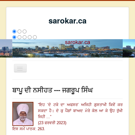
sarokar.ca
Toggle
Navigation
ਮੁੱਖ ਪੰਨਾ
ਬਾਪੂ ਦੀ ਨਸੀਹਤ --- ਜਗਰੂਪ ਸਿੰਘ
ਰਚਨਾਵਾਂ
ਸਰੋਕਾਰ ਦੇ ਲੇਖਕ
“
ਇਹ ‘ਦੋ ਟਕੇ ਦਾ ਅਫਸਰ’ ਅਜਿਹੀ ਗੁਸਤਾਖੀ ਕਿਵੇਂ ਕਰ
ਸਕਦਾ ਹੈ। ਦੋ ਕੁ ਪੈੱਗਾਂ ਬਾਅਦ ਮੇਰੇ ਕੋਲ ਆ ਕੇ ਉਹ ਰੁੱਖੀ
ਸੰਪਰਕ
ਜਿਹੀ
...
”
We have 87 guests and no members online
(23 ਫਰਵਰੀ 2023)
ਇਸ ਸਮੇਂ ਪਾਠਕ: 263.
ਇਸ ਹਫਤੇ
1892
ਇਸ ਮਹੀਨੇ
49472
2813247