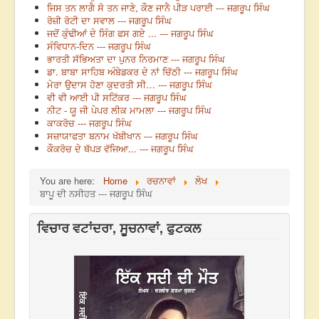
ਜਿਸ ਤਨ ਲਾਗੈ ਸੋ ਤਨ ਜਾਣੇ, ਕੌਣ ਜਾਨੈ ਪੀੜ ਪਰਾਈ --- ਜਗਰੂਪ ਸਿੰਘ
ਰੋਜ਼ੀ ਰੋਟੀ ਦਾ ਸਵਾਲ --- ਜਗਰੂਪ ਸਿੰਘ
ਜਦੋਂ ਕੁੰਢੀਆਂ ਦੇ ਸਿੰਗ ਫਸ ਗਏ ... --- ਜਗਰੂਪ ਸਿੰਘ
ਸੰਵਿਧਾਨ-ਦਿਨ --- ਜਗਰੂਪ ਸਿੰਘ
ਭਾਰਤੀ ਸੱਭਿਅਤਾ ਦਾ ਪੁਨਰ ਨਿਰਮਾਣ --- ਜਗਰੂਪ ਸਿੰਘ
ਡਾ. ਬਾਬਾ ਸਾਹਿਬ ਅੰਬੇਡਕਰ ਦੇ ਨਾਂ ਚਿੱਠੀ --- ਜਗਰੂਪ ਸਿੰਘ
ਮੇਰਾ ਉਦਾਸ ਹੋਣਾ ਕੁਦਰਤੀ ਸੀ… --- ਜਗਰੂਪ ਸਿੰਘ
ਵੀ ਵੀ ਆਈ ਪੀ ਸਟਿੱਕਰ --- ਜਗਰੂਪ ਸਿੰਘ
ਨੀਟ - ਯੂ ਜੀ ਪੇਪਰ ਲੀਕ ਮਾਮਲਾ --- ਜਗਰੂਪ ਸਿੰਘ
ਕਾਕਰੋਚ --- ਜਗਰੂਪ ਸਿੰਘ
ਸਜ਼ਾਯਾਫਤਾ ਬਨਾਮ ਖੱਬੀਖਾਨ --- ਜਗਰੂਪ ਸਿੰਘ
ਕੌਕਰੋਚ ਦੇ ਥੱਪੜ ਵੱਜਿਆ... --- ਜਗਰੂਪ ਸਿੰਘ
You are here:
Home
ਰਚਨਾਵਾਂ
ਲੇਖ
ਬਾਪੂ ਦੀ ਨਸੀਹਤ --- ਜਗਰੂਪ ਸਿੰਘ
ਵਿਚਾਰ ਵਟਾਂਦਰਾ, ਸੂਚਨਾਵਾਂ, ਫੁਟਕਲ