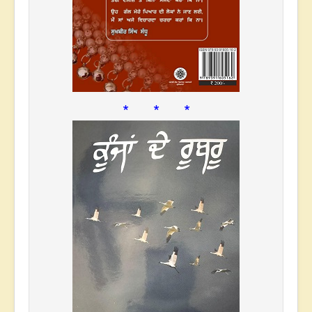
* * *