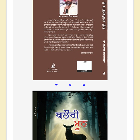
* * *