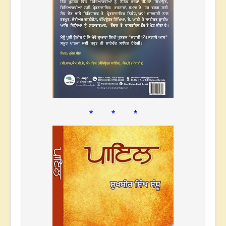
* * *