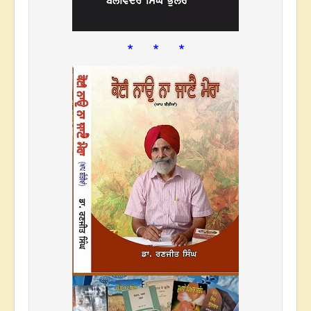
* * *