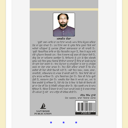
* * *