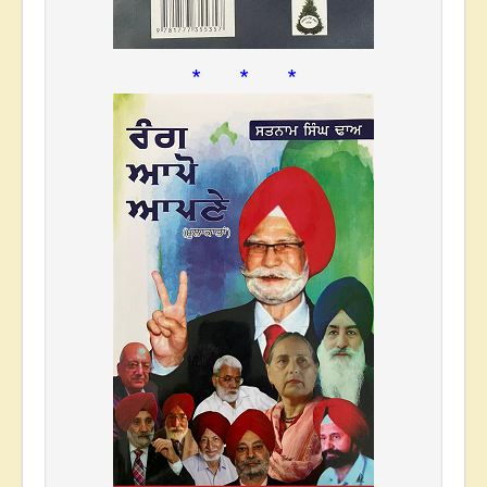
* * *