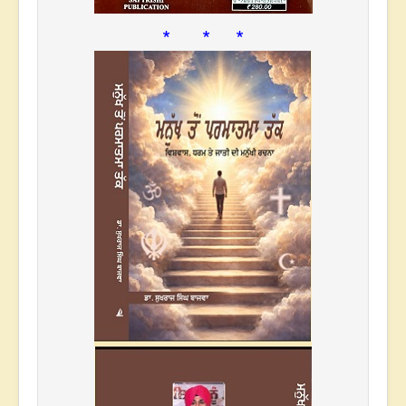
* * *