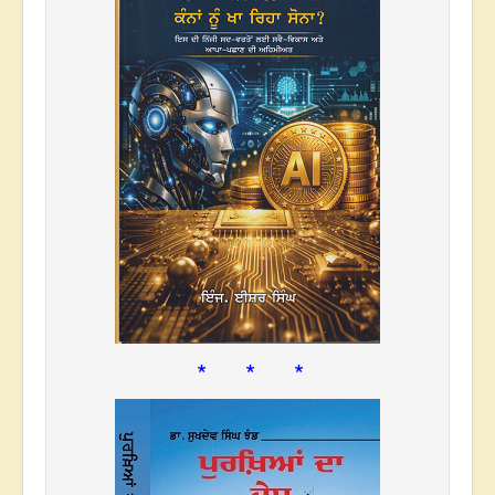
* * *