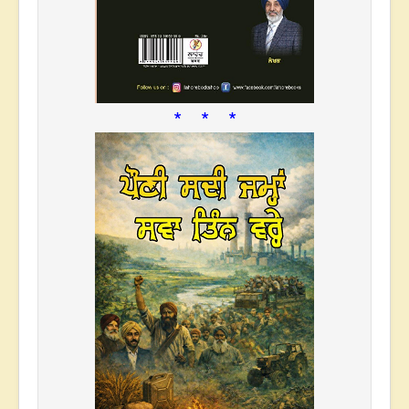
* * *