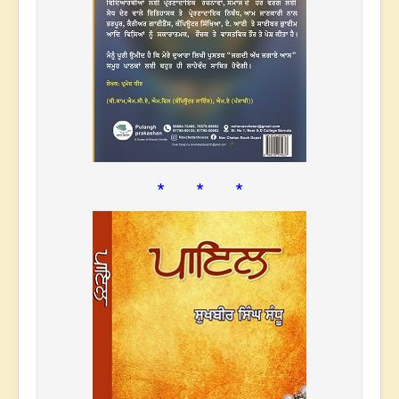
* * *