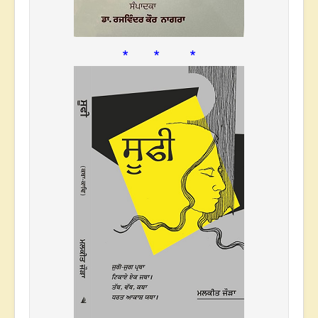
* * *