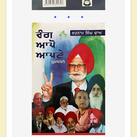
* * *