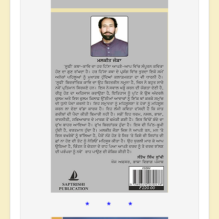
* * *