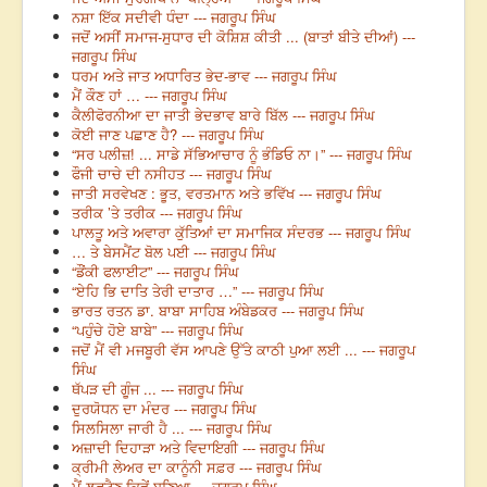
ਨਸ਼ਾ ਇੱਕ ਸਦੀਵੀ ਧੰਦਾ --- ਜਗਰੂਪ ਸਿੰਘ
ਜਦੋਂ ਅਸੀਂ ਸਮਾਜ-ਸੁਧਾਰ ਦੀ ਕੋਸ਼ਿਸ਼ ਕੀਤੀ ... (ਬਾਤਾਂ ਬੀਤੇ ਦੀਆਂ) ---
ਜਗਰੂਪ ਸਿੰਘ
ਧਰਮ ਅਤੇ ਜਾਤ ਅਧਾਰਿਤ ਭੇਦ-ਭਾਵ --- ਜਗਰੂਪ ਸਿੰਘ
ਮੈਂ ਕੌਣ ਹਾਂ … --- ਜਗਰੂਪ ਸਿੰਘ
ਕੈਲੀਫੋਰਨੀਆ ਦਾ ਜਾਤੀ ਭੇਦਭਾਵ ਬਾਰੇ ਬਿੱਲ --- ਜਗਰੂਪ ਸਿੰਘ
ਕੋਈ ਜਾਣ ਪਛਾਣ ਹੈ? --- ਜਗਰੂਪ ਸਿੰਘ
“ਸਰ ਪਲੀਜ਼! ... ਸਾਡੇ ਸੱਭਿਆਚਾਰ ਨੂੰ ਭੰਡਿਓ ਨਾ।” --- ਜਗਰੂਪ ਸਿੰਘ
ਫੌਜੀ ਚਾਚੇ ਦੀ ਨਸੀਹਤ --- ਜਗਰੂਪ ਸਿੰਘ
ਜਾਤੀ ਸਰਵੇਖਣ : ਭੂਤ, ਵਰਤਮਾਨ ਅਤੇ ਭਵਿੱਖ --- ਜਗਰੂਪ ਸਿੰਘ
ਤਰੀਕ ’ਤੇ ਤਰੀਕ --- ਜਗਰੂਪ ਸਿੰਘ
ਪਾਲਤੂ ਅਤੇ ਅਵਾਰਾ ਕੁੱਤਿਆਂ ਦਾ ਸਮਾਜਿਕ ਸੰਦਰਭ --- ਜਗਰੂਪ ਸਿੰਘ
… ਤੇ ਬੇਸਮੈਂਟ ਬੋਲ ਪਈ --- ਜਗਰੂਪ ਸਿੰਘ
“ਡੌਂਕੀ ਫਲਾਈਟ” --- ਜਗਰੂਪ ਸਿੰਘ
“ਏਹਿ ਭਿ ਦਾਤਿ ਤੇਰੀ ਦਾਤਾਰ …” --- ਜਗਰੂਪ ਸਿੰਘ
ਭਾਰਤ ਰਤਨ ਡਾ. ਬਾਬਾ ਸਾਹਿਬ ਅੰਬੇਡਕਰ --- ਜਗਰੂਪ ਸਿੰਘ
“ਪਹੁੰਚੇ ਹੋਏ ਬਾਬੇ” --- ਜਗਰੂਪ ਸਿੰਘ
ਜਦੋਂ ਮੈਂ ਵੀ ਮਜਬੂਰੀ ਵੱਸ ਆਪਣੇ ਉੱਤੇ ਕਾਠੀ ਪੁਆ ਲਈ ... --- ਜਗਰੂਪ
ਸਿੰਘ
ਥੱਪੜ ਦੀ ਗੂੰਜ ... --- ਜਗਰੂਪ ਸਿੰਘ
ਦੁਰਯੋਧਨ ਦਾ ਮੰਦਰ --- ਜਗਰੂਪ ਸਿੰਘ
ਸਿਲਸਿਲਾ ਜਾਰੀ ਹੈ ... --- ਜਗਰੂਪ ਸਿੰਘ
ਅਜ਼ਾਦੀ ਦਿਹਾੜਾ ਅਤੇ ਵਿਦਾਇਗੀ --- ਜਗਰੂਪ ਸਿੰਘ
ਕ੍ਰੀਮੀ ਲੇਅਰ ਦਾ ਕਾਨੂੰਨੀ ਸਫ਼ਰ --- ਜਗਰੂਪ ਸਿੰਘ
ਮੈਂ ਲਫਟੈਣ ਕਿਵੇਂ ਬਣਿਆ --- ਜਗਰੂਪ ਸਿੰਘ