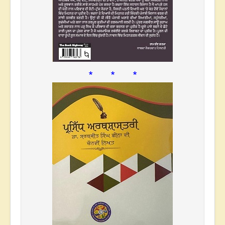
* * *