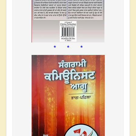
* * *