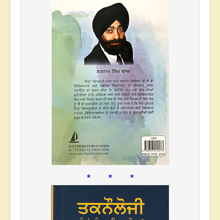
* * *