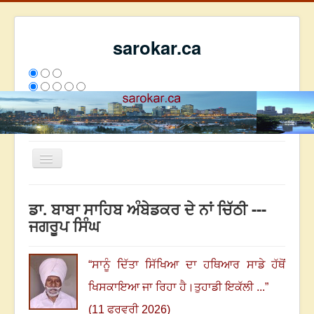
sarokar.ca
Toggle
Navigation
ਮੁੱਖ ਪੰਨਾ
ਡਾ. ਬਾਬਾ ਸਾਹਿਬ ਅੰਬੇਡਕਰ ਦੇ ਨਾਂ ਚਿੱਠੀ ---
ਰਚਨਾਵਾਂ
ਜਗਰੂਪ ਸਿੰਘ
ਸਰੋਕਾਰ ਦੇ ਲੇਖਕ
ਸੰਪਰਕ
“
ਸਾਨੂੰ ਦਿੱਤਾ ਸਿੱਖਿਆ ਦਾ ਹਥਿਆਰ ਸਾਡੇ ਹੱਥੋਂ
We have 93 guests and no members online
ਖਿਸਕਾਇਆ ਜਾ ਰਿਹਾ ਹੈ
।
ਤੁਹਾਡੀ ਇਕੱਲੀ ...
”
ਇਸ ਹਫਤੇ
36036
ਇਸ ਮਹੀਨੇ
44827
2808602
(11 ਫਰਵਰੀ 2026)