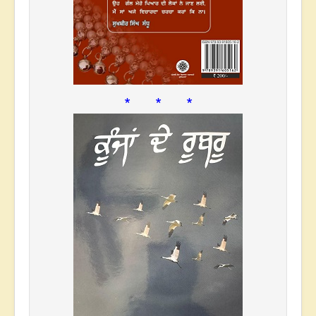
* * *