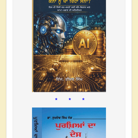
* * *