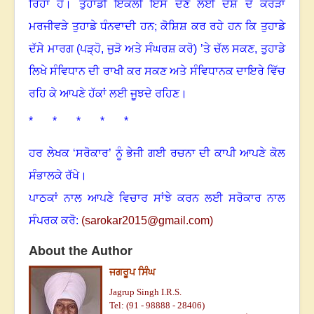
ਰਿਹਾ ਹੈ
।
ਤੁਹਾਡੀ ਇਕੱਲੀ ਇਸ ਦੇਣ ਲਈ ਦੇਸ਼ ਦੇ ਕਰੋੜਾਂ
ਮਰਜੀਵੜੇ ਤੁਹਾਡੇ ਧੰਨਵਾਦੀ ਹਨ; ਕੋਸ਼ਿਸ਼ ਕਰ ਰਹੇ ਹਨ ਕਿ ਤੁਹਾਡੇ
ਦੱਸੇ ਮਾਰਗ (ਪੜ੍ਹੋ
,
ਜੁੜੋ ਅਤੇ ਸੰਘਰਸ਼ ਕਰੋ) ’ਤੇ ਚੱਲ ਸਕਣ
,
ਤੁਹਾਡੇ
ਲਿਖੇ ਸੰਵਿਧਾਨ ਦੀ ਰਾਖੀ ਕਰ ਸਕਣ ਅਤੇ ਸੰਵਿਧਾਨਕ ਦਾਇਰੇ ਵਿੱਚ
ਰਹਿ ਕੇ ਆਪਣੇ ਹੱਕਾਂ ਲਈ ਜੂਝਦੇ ਰਹਿਣ
।
* * * * *
ਹਰ ਲੇਖਕ ‘ਸਰੋਕਾਰ’ ਨੂੰ ਭੇਜੀ ਗਈ ਰਚਨਾ ਦੀ ਕਾਪੀ ਆਪਣੇ ਕੋਲ
ਸੰਭਾਲਕੇ ਰੱਖੇ।
ਪਾਠਕਾਂ ਨਾਲ ਆਪਣੇ ਵਿਚਾਰ ਸਾਂਝੇ ਕਰਨ ਲਈ ਸਰੋਕਾਰ ਨਾਲ
ਸੰਪਰਕ ਕਰੋ:
(
sarokar2015@gmail.com
)
About the Author
ਜਗਰੂਪ ਸਿੰਘ
Jagrup Singh I.R.S.
Tel: (91 - 98888 - 28406)