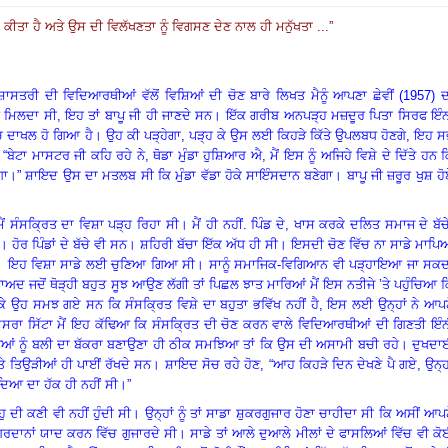
 ਕੀਤਾ ਹੈ ਅਤੇ ਉਸ ਦੀ ਵਿਲੱਖਣਤਾ ਨੂੰ ਵਿਗਸਣ ਦੇਣ ਨਾਲ ਹੀ ਮਨੁੱਖਤਾ ...
”
ਾਸਤਰੀ ਦੀ ਵਿਦਿਆਰਥੀਆਂ ਵੱਲੋਂ ਵਿਸ਼ਿਆਂ ਦੀ ਚੋਣ ਬਾਰੇ ਲਿਖਤ ਮੈਨੂੰ ਆਪਣਾ ਛੇਵੀਂ (
1957)
ਦ
ਂ ਮਿਲਦਾ ਸੀ
,
ਇਹ ਤਾਂ ਬਾਪੂ ਜੀ ਹੀ ਜਾਣਦੇ ਸਨ
।
ਇੱਕ ਗਰੀਬ ਅਨਪੜ੍ਹ ਮਜ਼ਦੂਰ ਪਿਤਾ ਸਿਰਫ ਇੰਨ
ੱਚ ਦਾਖਲ ਹੋ ਗਿਆ ਹੈ
।
ਉਹ ਕੀ ਪੜ੍ਹੇਗਾ
,
ਪੜ੍ਹ ਕੇ ਉਸ ਲਈ ਕਿਹੜੇ ਕਿੱਤੇ ਉਪਲਬਧ ਹੋਣਗੇ
,
ਇਹ ਸ
,
“ਬੇਟਾ ਮਾਸਟਰ ਜੀ ਕਹਿ ਰਹੇ ਨੇ
,
ਥੋਡਾ ਮੁੰਡਾ ਹੁਸ਼ਿਆਰ ਐ
,
ਮੈਂ ਇਸ ਨੂੰ ਅਜਿਹੇ ਵਿਸ਼ੇ ਦੇ ਦਿੱਤੇ ਹਨ 
ਗਾ
।
” ਸ਼ਾਇਦ ਉਸ ਦਾ ਮਤਲਬ ਸੀ ਕਿ ਮੁੰਡਾ ਵੱਡਾ ਹੋਕੇ ਸਾਇੰਸਦਾਨ ਬਣੇਗਾ। ਬਾਪੂ ਜੀ ਜ਼ਰੂਰ ਖੁਸ਼ ਹ
ੈਂ ਸੰਸਕ੍ਰਿਤ ਦਾ ਵਿਸ਼ਾ ਪੜ੍ਹ ਰਿਹਾ ਸੀ
।
ਮੈਂ ਹੀ ਨਹੀਂ. ਪਿੰਡ ਦੇ
,
ਖਾਸ ਕਰਕੇ ਦਲਿਤ ਸਮਾਜ ਦੇ ਬੱਚ
।
ਹੋਰ ਪਿੰਡਾਂ ਦੇ ਬੱਚੇ ਵੀ ਸਨ
।
ਸ਼ਹਿਰੀ ਬੱਚਾ ਇੱਕ ਅੱਧ ਹੀ ਸੀ
।
ਇਸਦੀ ਚੋਣ ਵਿੱਚ ਨਾ ਸਾਡੇ ਮਾਪਿ
।
ਇਹ ਵਿਸ਼ਾ ਸਾਡੇ ਲਈ ਚੁਣਿਆ ਗਿਆ ਸੀ
।
ਸਾਨੂੰ ਸਮਾਜਿਕ-ਵਿਗਿਆਨ ਵੀ ਪੜ੍ਹਾਇਆ ਜਾ ਸਕਦ
ਦ ਜਦੋਂ ਥੋੜ੍ਹੀ ਬਹੁਤ ਸੂਝ ਆਉਣ ਲੱਗੀ ਤਾਂ ਪਿਛਲ ਝਾਤ ਮਾਰਿਆਂ ਮੈਂ ਇਸ ਨਤੀਜੇ ’ਤੇ ਪਹੁੰਚਿਆ 
 ਉਹ ਸਮਝ ਗਏ ਸਨ ਕਿ ਸੰਸਕ੍ਰਿਤ ਵਿਸ਼ੇ ਦਾ ਬਹੁਤਾ ਭਵਿੱਖ ਨਹੀਂ ਹੈ, ਇਸ ਲਈ ਉਨ੍ਹਾਂ ਨੇ ਆਪਣ
ੂਸਰਾ ਸਿੱਟਾ ਮੈਂ ਇਹ ਕੱਢਿਆ ਕਿ ਸੰਸਕ੍ਰਿਤ ਦੀ ਚੋਣ ਕਰਨ ਵਾਲੇ ਵਿਦਿਆਰਥੀਆਂ ਦੀ ਗਿਣਤੀ ਇੰ
ੇਂਡੂਆਂ ਨੂੰ ਬਲੀ ਦਾ ਬੱਕਰਾ ਬਣਾਉਣਾ ਹੀ ਠੀਕ ਸਮਝਿਆ ਤਾਂ ਕਿ ਉਸ ਦੀ ਅਸਾਮੀ ਬਚੀ ਰਹੇ
।
ਦੁਖਦਾ
ਤੇ ਤਿਉੜੀਆਂ ਹੀ ਪਾਈਂ ਰੱਖਦੇ ਸਨ
।
ਸ਼ਾਇਦ ਸੋਚ ਰਹੇ ਹੋਣ
, “
ਆਹ ਕਿਹੜੇ ਦਿਨ ਦੇਖਣੇ ਪੈ ਗਏ
,
ਉਨ੍ਹ
ਵਿੱਦਿਆ ਦਾ ਹੱਕ ਹੀ ਨਹੀਂ ਸੀ
।
”
 ਦੀ ਕਣੀ ਵੀ ਨਹੀਂ ਹੁੰਦੀ ਸੀ
।
ਉਨ੍ਹਾਂ ਨੂੰ ਤਾਂ ਸਾਡਾ ਸ਼ੁਕਰਗੁਜਾਰ ਹੋਣਾ ਚਾਹੀਦਾ ਸੀ ਕਿ ਅਸੀਂ ਆਪ
 ਗਰਦਾਨਾਂ ਯਾਦ ਕਰਨ ਵਿੱਚ ਗੁਜਾਰਦੇ ਸੀ
।
ਸਾਡੇ ਤਾਂ ਆਲੇ ਦੁਆਲੇ ਮੀਲਾਂ ਦੇ ਫਾਸਲਿਆਂ ਵਿੱਚ ਵੀ ਕ