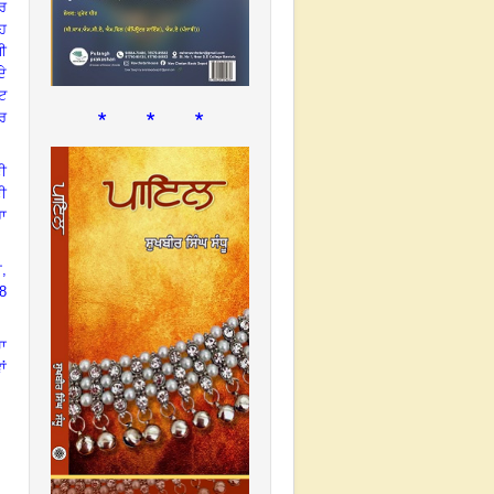
ਰ
ਹ
ਪੀ
ਦੇ
ਰਟ
* * *
ੇਰ
ਦੀ
ਦੀ
ਾ
ਾ
,
8
ਚਾ
ਾਂ