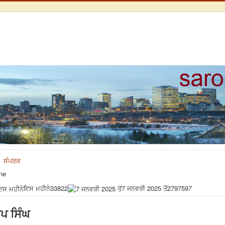
ਸੰਪਰਕ
ne
ਇਸ ਮਹੀਨੇ
33822
7 ਜਨਵਰੀ 2025 ਤੋਂ
2797597
ੂਪ ਸਿੰਘ