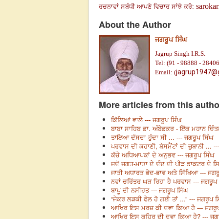
saroka
ਰਚਨਾਵਾਂ ਸਬੰਧੀ ਆਪਣੇ ਵਿਚਾਰ ਸਾਂਝੇ ਕਰੋ:
About the Author
ਜਗਰੂਪ ਸਿੰਘ
Jagrup Singh I.R.S.
Tel: (91 - 98888 - 28406
jagrup1947@
Email: (
More articles from this autho
ਕਿੱਲਿਆਂ ਵਾਲੇ --- ਜਗਰੂਪ ਸਿੰਘ
ਬਾਬਾ ਸਾਹਿਬ ਡਾ. ਅੰਬੇਡਕਰ - ਇੱਕ ਮਹਾਨ ਚਿੰਤ
ਤਾਇਆ ਦੱਸਦਾ ਹੁੰਦਾ ਸੀ ... --- ਜਗਰੂਪ ਸਿੰਘ
ਪਰਵਾਸ ਦੀ ਕਹਾਣੀ, ਬੇਸਮੈਂਟਾਂ ਦੀ ਜ਼ੁਬਾਨੀ ... -
ਕੱਚੇ ਅਧਿਆਪਕਾਂ ਦੇ ਅਨੁਭਵ --- ਜਗਰੂਪ ਸਿੰਘ
ਜਦੋਂ ਜਗਤ-ਮਾਤਾ ਦੇ ਦੰਦ ਦੀ ਪੀੜ ਡਾਕਟਰ ਦੇ 
ਜਾਤੀ ਅਧਾਰਤ ਭੇਦ-ਭਾਵ ਅਤੇ ਸਿੱਖਿਆ --- ਜਗਰ
ਨਵਾਂ ਚਰਿੱਤਰ ਘੜ ਰਿਹਾ ਹੈ ਪਰਵਾਸ --- ਜਗਰੂਪ
ਬਾਪੂ ਦੀ ਨਸੀਹਤ --- ਜਗਰੂਪ ਸਿੰਘ
“ਜੇਕਰ ਲੜਕੀ ਫੇਲ ਹੋ ਗਈ ਤਾਂ ...” --- ਜਗਰੂਪ ਸ
ਆਖਿਰ ਇਸ ਮਰਜ਼ ਕੀ ਦਵਾ ਕਿਆ ਹੈ --- ਜਗਰੂਪ
ਆਖਿਰ ਇਸ ਕਹਿਰ ਦੀ ਦਵਾ ਕਿਆ ਹੈ? --- ਜਗਰ