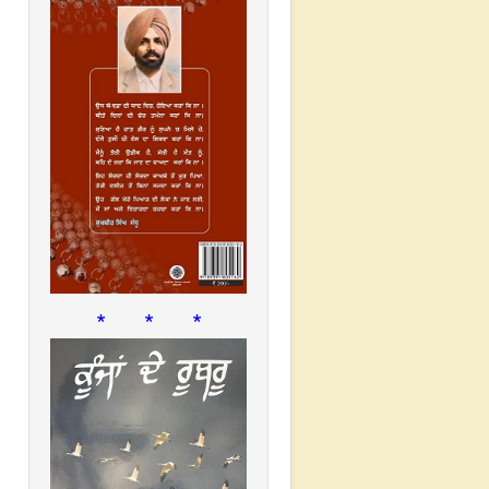
* * *