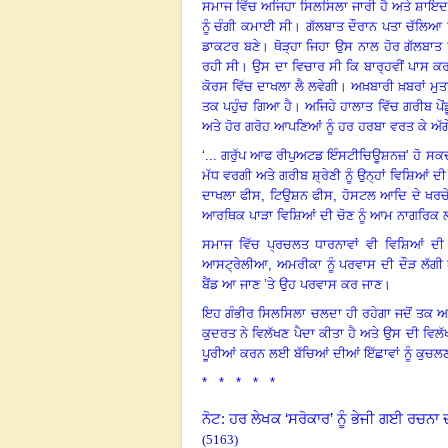
ਸਮਾਜ ਵਿੱਚ ਅਜਿਹਾ ਸਿਲਸਿਲਾ ਜਾਰੀ ਹੈ ਅਤੇ ਸ਼ਾਇਦ 
ਨੂੰ ਚੰਗੀ ਕਮਾਈ ਸੀ
।
ਗੱਲਬਾਤ ਦੌਰਾਨ ਪਤਾ ਚੱਲਿਆ 
ਡਾਕਟਰ ਬਣੇ
।
ਥੋੜ੍ਹਾ ਜਿਹਾ ਉਸ ਨਾਲ ਹੋਰ ਗੱਲਬਾਤ 
ਰਹੀ ਸੀ
।
ਉਸ ਦਾ ਵਿਚਾਰ ਸੀ ਕਿ ਬਾਰ੍ਹਵੀਂ ਪਾਸ ਕਰਨ 
ਕੋਰਸ ਵਿੱਚ ਦਾਖਲਾ ਲੈ ਲਵੇਗੀ
।
ਅਖ਼ਬਾਰੀ ਖ਼ਬਰਾਂ ਮ
ਤਕ ਪਹੁੰਚ ਗਿਆ ਹੈ
।
ਅਜਿਹੇ ਹਾਲਾਤ ਵਿੱਚ ਗਰੀਬ ਪੇਂ
ਅਤੇ ਹੋਰ ਗਰੋਹ ਆਪਣਿਆਂ ਨੂੰ ਹਰ ਹਰਬਾ ਵਰਤ ਕੇ ਅੱਗੇ
‘... ਗਰੁੱਪ ਆਫ ਰੀਪੁਅਟਡ ਇੰਸਟੀਚਿਊਸ਼ਨਜ਼’ ਹੋ ਸਕਦਾ
ਮੱਧ ਵਰਗੀ ਅਤੇ ਗਰੀਬ ਸ਼੍ਰੇਣੀ ਨੂੰ ਉਨ੍ਹਾਂ ਵਿਸ਼ਿਆਂ ਦੀ
ਦਾਖਲਾ ਫੀਸ
,
ਟਿਉਸ਼ਨ ਫੀਸ
,
ਹੋਸਟਲ ਆਦਿ ਦੇ ਖਰਚੇ ਇ
ਆਰਥਿਕ ਪਾੜਾ ਵਿਸ਼ਿਆਂ ਦੀ ਚੋਣ ਨੂੰ ਆਮ ਨਾਗਰਿਕ ਲਈ
ਸਮਾਜ ਵਿੱਚ ਪ੍ਰਚਲਤ ਧਾਰਨਾਵਾਂ ਵੀ ਵਿਸ਼ਿਆਂ ਦੀ 
ਆਸਟ੍ਰੇਲੀਆ
,
ਅਮਰੀਕਾ ਨੂੰ ਪਰਵਾਸ ਦੀ ਦੌੜ ਲੱਗੀ 
ਬੈਂਡ ਆ ਜਾਣ ’ਤੇ ਉਹ ਪਰਵਾਸ ਕਰ ਜਾਣ
।
ਇਹ ਗੰਭੀਰ ਸਿਲਸਿਲਾ ਚਲਦਾ ਹੀ ਰਹੇਗਾ ਜਦੋਂ ਤਕ ਅਸ
ਕੁਦਰਤ ਨੇ ਵਿਲੱਖਣ ਪੈਦਾ ਕੀਤਾ ਹੈ ਅਤੇ ਉਸ ਦੀ ਵਿਲੱ
ਪੂਰੀਆਂ ਕਰਨ ਲਈ ਬੱਚਿਆਂ ਦੀਆਂ ਇੱਛਾਵਾਂ ਨੂੰ ਕੁ
*
* * * *
ਨੋਟ: ਹਰ ਲੇਖਕ ‘ਸਰੋਕਾਰ’ ਨੂੰ ਭੇਜੀ ਗਈ ਰਚਨਾ 
(5163)