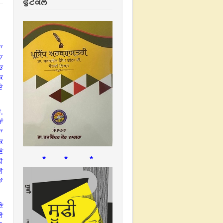
ਫੁਟਕਲ
ਾ
ਾ
ਭ
ਕਿ
ੋਏ
ੇ
,
ਆਂ
ਾ
ਕਿ
ੇ
* * *
ਨੀ
ਈ
ਾਂ
ਣੇ
ੋਈ