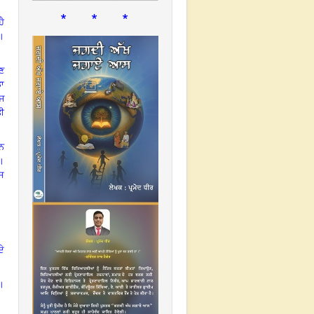
* * *
ਹੈ
।
ਣ
ਾ
ਲਜ
ੀ
ਨ
।
ਿਸ
ੇ
।