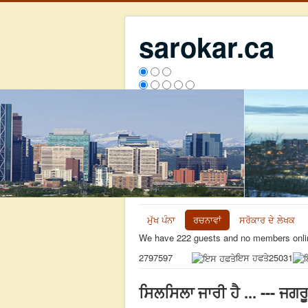
sarokar.ca
ਮੁੱਖ ਪੰਨਾ
ਰਚਨਾਵਾਂ
ਸਰੋਕਾਰ ਦੇ ਲੇਖਕ
We have 222 guests and no members onli
ਇਸ ਹਫਤੇ
25031
2797597
ਸਿਲਸਿਲਾ ਜਾਰੀ ਹੈ ... --- ਜਗਰ