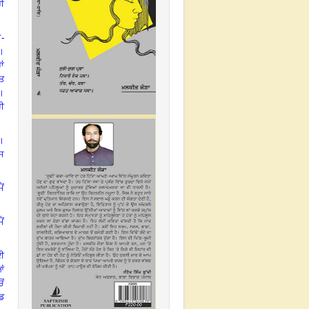
ਹੀ
-
।
ਾਂ
ਿਤ
।
ਹੀ
।
ਸ
ੈਂ
ੈਂ
ਈ
ਂ
ੋਂ
ੰਡ