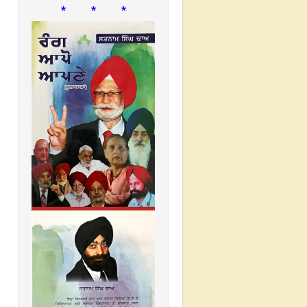
* * *