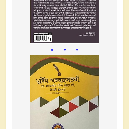
* * *