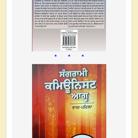
* * *