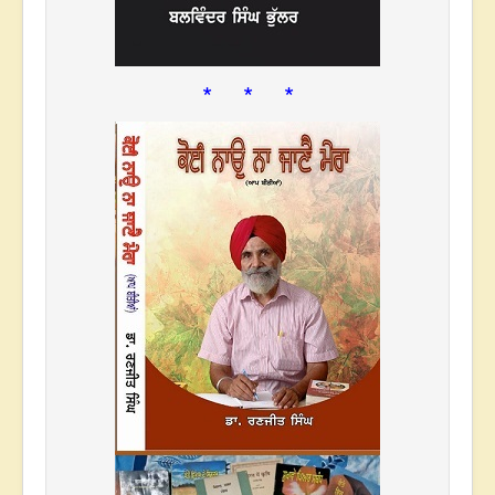
* * *