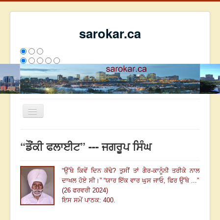
sarokar.ca
Toggle
Navigation
ਮੁੱਖ ਪੰਨਾ
“ਡੌਂਕੀ ਫਲਾਈਟ” --- ਜਗਰੂਪ ਸਿੰਘ
ਰਚਨਾਵਾਂ
ਸਰੋਕਾਰ ਦੇ ਲੇਖਕ
“ਉੱਥੇ ਕਿਵੇਂ ਦਿਨ ਕੱਢੇ? ਤੁਸੀਂ ਤਾਂ ਗੈਰ-ਕਾਨੂੰਨੀ ਤਰੀਕੇ ਨਾਲ
ਦਾਖਲ ਹੋਏ ਸੀ
।
”
“ਯਾਰ ਇੱਕ ਵਾਰ ਘੁਸ ਜਾਓ, ਫਿਰ ਉੱਥੇ ...”
ਸੰਪਰਕ
(26 ਫਰਵਰੀ 2024)
We have 334 guests and no members online
ਇਸ ਸਮੇਂ ਪਾਠਕ: 400.
ਇਸ ਹਫਤੇ
28092
ਇਸ ਮਹੀਨੇ
36883
2800658