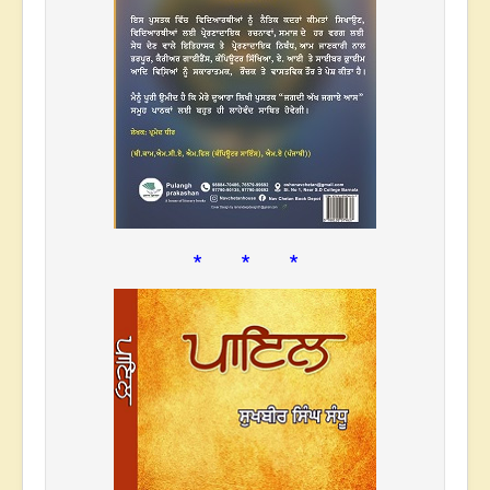
* * *