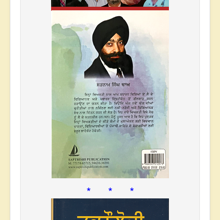
* * *