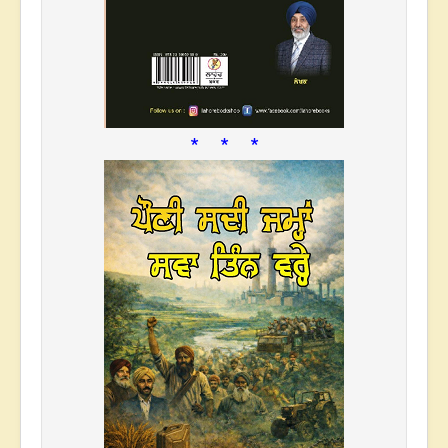
* * *