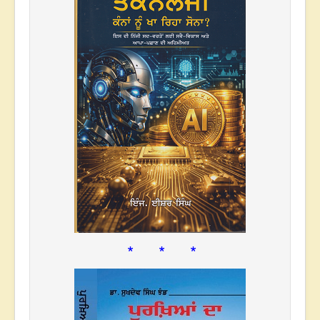
* * *