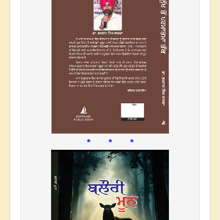
* * *