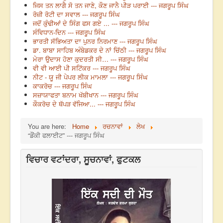
ਜਿਸ ਤਨ ਲਾਗੈ ਸੋ ਤਨ ਜਾਣੇ, ਕੌਣ ਜਾਨੈ ਪੀੜ ਪਰਾਈ --- ਜਗਰੂਪ ਸਿੰਘ
ਰੋਜ਼ੀ ਰੋਟੀ ਦਾ ਸਵਾਲ --- ਜਗਰੂਪ ਸਿੰਘ
ਜਦੋਂ ਕੁੰਢੀਆਂ ਦੇ ਸਿੰਗ ਫਸ ਗਏ ... --- ਜਗਰੂਪ ਸਿੰਘ
ਸੰਵਿਧਾਨ-ਦਿਨ --- ਜਗਰੂਪ ਸਿੰਘ
ਭਾਰਤੀ ਸੱਭਿਅਤਾ ਦਾ ਪੁਨਰ ਨਿਰਮਾਣ --- ਜਗਰੂਪ ਸਿੰਘ
ਡਾ. ਬਾਬਾ ਸਾਹਿਬ ਅੰਬੇਡਕਰ ਦੇ ਨਾਂ ਚਿੱਠੀ --- ਜਗਰੂਪ ਸਿੰਘ
ਮੇਰਾ ਉਦਾਸ ਹੋਣਾ ਕੁਦਰਤੀ ਸੀ… --- ਜਗਰੂਪ ਸਿੰਘ
ਵੀ ਵੀ ਆਈ ਪੀ ਸਟਿੱਕਰ --- ਜਗਰੂਪ ਸਿੰਘ
ਨੀਟ - ਯੂ ਜੀ ਪੇਪਰ ਲੀਕ ਮਾਮਲਾ --- ਜਗਰੂਪ ਸਿੰਘ
ਕਾਕਰੋਚ --- ਜਗਰੂਪ ਸਿੰਘ
ਸਜ਼ਾਯਾਫਤਾ ਬਨਾਮ ਖੱਬੀਖਾਨ --- ਜਗਰੂਪ ਸਿੰਘ
ਕੌਕਰੋਚ ਦੇ ਥੱਪੜ ਵੱਜਿਆ... --- ਜਗਰੂਪ ਸਿੰਘ
You are here:
Home
ਰਚਨਾਵਾਂ
ਲੇਖ
“ਡੌਂਕੀ ਫਲਾਈਟ” --- ਜਗਰੂਪ ਸਿੰਘ
ਵਿਚਾਰ ਵਟਾਂਦਰਾ, ਸੂਚਨਾਵਾਂ, ਫੁਟਕਲ