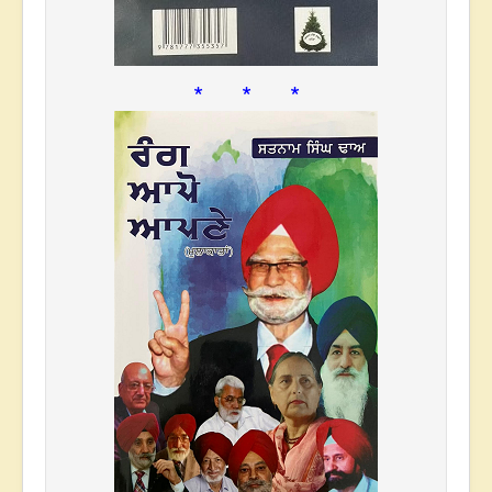
* * *