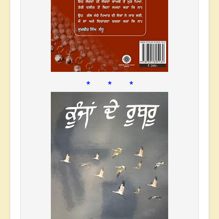
* * *