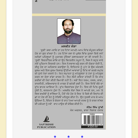
* * *