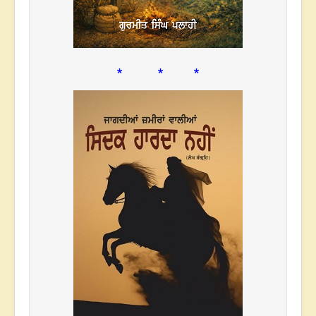
* * *