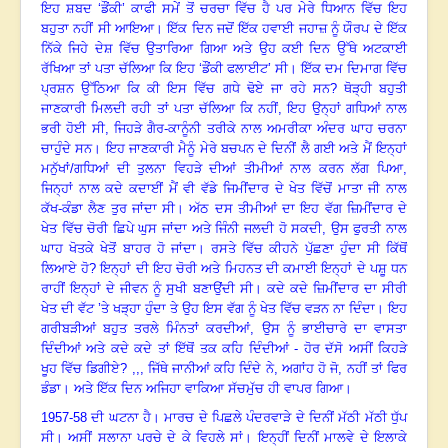
ਇਹ ਸ਼ਬਦ ‘ਡੌਂਕੀ’ ਕਾਫੀ ਸਮੇਂ ਤੋਂ ਚਰਚਾ ਵਿੱਚ ਹੈ ਪਰ ਮੇਰੇ ਧਿਆਨ ਵਿੱਚ ਇਹ
ਬਹੁਤਾ ਨਹੀਂ ਸੀ ਆਇਆ
।
ਇੱਕ ਦਿਨ ਜਦੋਂ ਇੱਕ ਹਵਾਈ ਜਹਾਜ਼ ਨੂੰ ਯੌਰਪ ਦੇ ਇੱਕ
ਨਿੱਕੇ ਜਿਹੇ ਦੇਸ਼ ਵਿੱਚ ਉਤਾਰਿਆ ਗਿਆ ਅਤੇ ਉਹ ਕਈ ਦਿਨ ਉੱਥੇ ਅਟਕਾਈ
ਰੱਖਿਆ ਤਾਂ ਪਤਾ ਚੱਲਿਆ ਕਿ ਇਹ ‘ਡੌਂਕੀ ਫਲਾਈਟ’ ਸੀ
।
ਇੱਕ ਦਮ ਦਿਮਾਗ ਵਿੱਚ
ਪ੍ਰਸ਼ਨ ਉੱਠਿਆ ਕਿ ਕੀ ਇਸ ਵਿੱਚ ਗਧੇ ਢੋਏ ਜਾ ਰਹੇ ਸਨ
?
ਥੋੜ੍ਹੀ ਬਹੁਤੀ
ਜਾਣਕਾਰੀ ਮਿਲਦੀ ਰਹੀ ਤਾਂ ਪਤਾ ਚੱਲਿਆ ਕਿ ਨਹੀਂ, ਇਹ ਉਨ੍ਹਾਂ ਗਧਿਆਂ ਨਾਲ
ਭਰੀ ਹੋਈ ਸੀ, ਜਿਹੜੇ ਗੈਰ-ਕਾਨੂੰਨੀ ਤਰੀਕੇ ਨਾਲ ਅਮਰੀਕਾ ਅੰਦਰ ਘਾਹ ਚਰਨਾ
ਚਾਹੁੰਦੇ ਸਨ
।
ਇਹ ਜਾਣਕਾਰੀ ਮੈਨੂੰ ਮੇਰੇ ਬਚਪਨ ਦੇ ਦਿਨੀਂ ਲੈ ਗਈ ਅਤੇ ਮੈਂ ਇਨ੍ਹਾਂ
ਮਨੁੱਖਾਂ/ਗਧਿਆਂ ਦੀ ਤੁਲਨਾ ਵਿਹੜੇ ਦੀਆਂ ਤੀਮੀਆਂ ਨਾਲ ਕਰਨ ਲੱਗ ਪਿਆ,
ਜਿਨ੍ਹਾਂ ਨਾਲ ਕਦੇ ਕਦਾਈਂ ਮੈਂ ਵੀ ਵੱਡੇ ਜਿਮੀਂਦਾਰ ਦੇ ਖੇਤ ਵਿੱਚੋਂ ਮਾਤਾ ਜੀ ਨਾਲ
ਕੱਖ-ਕੰਡਾ ਲੈਣ ਤੁਰ ਜਾਂਦਾ ਸੀ
।
ਅੱਠ ਦਸ ਤੀਮੀਆਂ ਦਾ ਇਹ ਵੱਗ ਜ਼ਿਮੀਂਦਾਰ ਦੇ
ਖੇਤ ਵਿੱਚ ਚੋਰੀ ਛਿਪੇ ਘੁਸ ਜਾਂਦਾ ਅਤੇ ਜਿੰਨੀ ਜਲਦੀ ਹੋ ਸਕਦੀ, ਉਸ ਫੁਰਤੀ ਨਾਲ
ਘਾਹ ਖੋਤਕੇ ਖੇਤੋਂ ਬਾਹਰ ਹੋ ਜਾਂਦਾ
।
ਰਸਤੇ ਵਿੱਚ ਕੀਹਨੇ ਪੁੱਛਣਾ ਹੁੰਦਾ ਸੀ ਕਿੱਥੋਂ
ਲਿਆਏ ਹੋ
?
ਇਨ੍ਹਾਂ ਦੀ ਇਹ ਚੋਰੀ ਅਤੇ ਮਿਹਨਤ ਦੀ ਕਮਾਈ ਇਨ੍ਹਾਂ ਦੇ ਪਸ਼ੂ ਧਨ
ਰਾਹੀਂ ਇਨ੍ਹਾਂ ਦੇ ਜੀਵਨ ਨੂੰ ਸੁਖੀ ਬਣਾਉਂਦੀ ਸੀ
।
ਕਦੇ ਕਦੇ ਜ਼ਿਮੀਂਦਾਰ ਦਾ ਸੀਰੀ
ਖੇਤ ਦੀ ਵੱਟ ’ਤੇ ਖੜ੍ਹਾ ਹੁੰਦਾ ਤੇ ਉਹ ਇਸ ਵੱਗ ਨੂੰ ਖੇਤ ਵਿੱਚ ਵੜਨ ਨਾ ਦਿੰਦਾ
।
ਇਹ
ਗਰੀਬੜੀਆਂ ਬਹੁਤ ਤਰਲੇ ਮਿੰਨਤਾਂ ਕਰਦੀਆਂ
,
ਉਸ ਨੂੰ ਭਾਈਚਾਰੇ ਦਾ ਵਾਸਤਾ
ਦਿੰਦੀਆਂ ਅਤੇ ਕਦੇ ਕਦੇ ਤਾਂ ਇੱਥੋਂ ਤਕ ਕਹਿ ਦਿੰਦੀਆਂ - ਹੋਰ ਦੱਸੋ ਅਸੀਂ ਕਿਹੜੇ
ਖੂਹ ਵਿੱਚ ਡਿਗੀਏ? ,,, ਜਿੱਥੇ ਜਾਨੀਆਂ ਕਹਿ ਦਿੰਦੇ ਨੇ, ਅਗਾਂਹ ਹੋ ਜੋ, ਨਹੀਂ ਤਾਂ ਫਿਰ
ਡੰਡਾ। ਅਤੇ ਇੱਕ ਦਿਨ ਅਜਿਹਾ ਵਾਕਿਆ ਸੱਚਮੁੱਚ ਹੀ ਵਾਪਰ ਗਿਆ
।
1957-58
ਦੀ ਘਟਨਾ ਹੈ
।
ਮਾਰਚ ਦੇ ਪਿਛਲੇ ਪੰਦਰਵਾੜੇ ਦੇ ਦਿਨੀਂ ਮੱਠੀ ਮੱਠੀ ਧੁੱਪ
ਸੀ
।
ਅਸੀਂ ਸਲਾਨਾ ਪਰਚੇ ਦੇ ਕੇ ਵਿਹਲੇ ਸਾਂ
।
ਇਨ੍ਹੀਂ ਦਿਨੀਂ ਮਾਲਵੇ ਦੇ ਇਲਾਕੇ