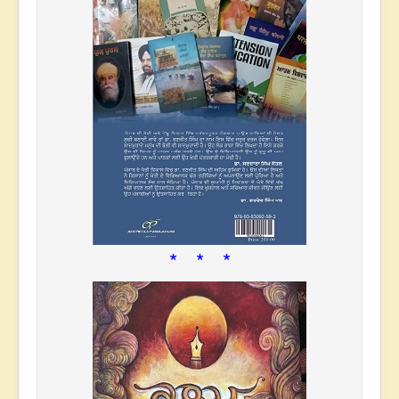
* * *