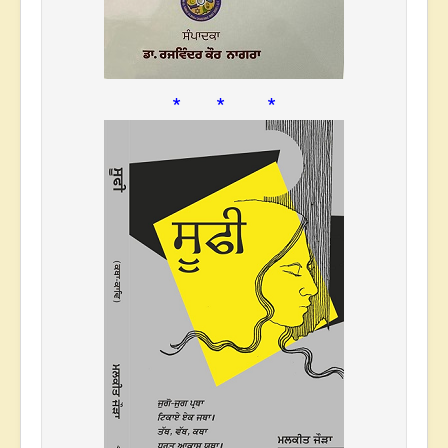
* * *