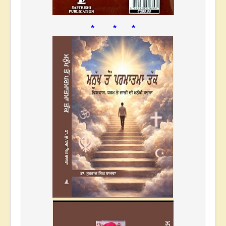
* * *