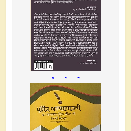
* * *