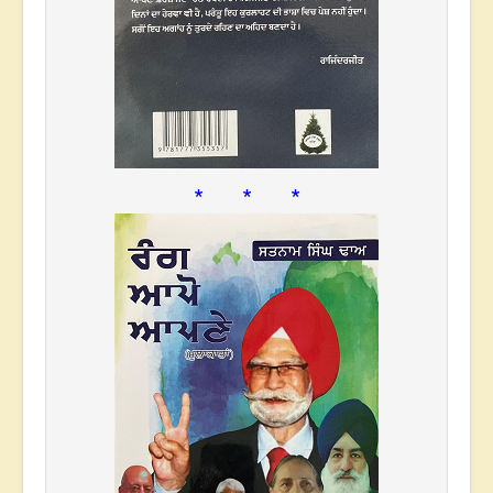
* * *