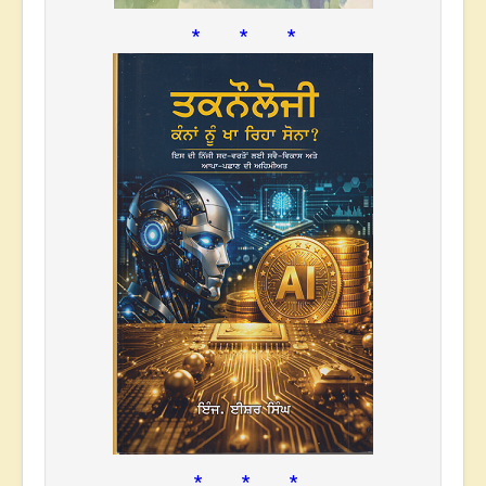
* * *
* * *