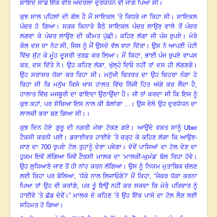
ਸ਼ਾਇਦ ਸਾਡੇ ਇੱਕ ਵੀਰ ਅੰਦਰਲਾ ਦੁਰਯੋਧਨ ਵੀ ਜਾਗ ਪਿਆ ਸੀ
।
ਕੁਝ ਸਾਲ ਪਹਿਲਾਂ ਦੀ ਗੱਲ ਹੈ ਮੈਂ ਸਾਇਕਲ ’ਤੇ ਕਿਧਰੇ ਜਾ ਰਿਹਾ ਸੀ
।
ਸਾਇਕਲ
ਪੰਚਰ ਹੋ ਗਿਆ
।
ਸੜਕ ਕਿਨਾਰੇ ਬੈਠੇ ਸਾਇਕਲ ਪੰਚਰ ਲਾਉਣ ਵਾਲੇ ਤੋਂ ਪੰਚਰ
ਲਗਵਾ ਕੇ ਪੰਚਰ ਲਾਉਣ ਦੀ ਕੀਮਤ ਪੁੱਛੀ
।
ਕਹਿਣ ਲੱਗਾ ਜੀ ਪੰਜ ਰੁਪਏ। ਮੇਰੇ
ਕੋਲ ਦਸ ਦਾ ਨੋਟ ਸੀ, ਜਿਸ ਨੂੰ ਮੈਂ ਉਸਦੇ ਵੱਲ ਵਧਾ ਦਿੱਤਾ
।
ਉਸ ਨੇ ਆਪਣੀ ਪੇਟੀ
ਵਿੱਚ ਸੁੱਟ ਕੇ ਮੂੰਹ ਦੂਸਰੀ ਤਰਫ਼ ਕਰ ਲਿਆ
।
ਮੈਂ ਕਿਹਾ, ਭਾਈ ਪੰਜ ਰੁਪਏ ਵਾਪਸ
ਕਰ
,
ਦਸ ਦਿੱਤੇ ਨੇ
।
ਉਹ ਕਹਿਣ ਲੱਗਾ, ਖੁੱਲ੍ਹੇ ਦਿਓ ਨਹੀਂ ਤਾਂ ਦਸ ਹੀ ਲੱਗਣਗੇ
।
ਉਹ ਸਰਾਸਰ ਧੱਕਾ ਕਰ ਰਿਹਾ ਸੀ
।
ਮਨੁੱਖੀ ਫਿਤਰਤ ਦਾ ਉਹ ਚਿਹਰਾ ਨੰਗਾ ਹੋ
ਰਿਹਾ ਸੀ ਕਿ ਮਨੁੱਖ ਕਿਸੇ ਖਾਸ ਹਾਲਤ ਵਿੱਚ ਨਿੱਜੀ ਹਿਤ ਅੱਗੇ ਕਰ ਲੈਂਦਾ ਹੈ
,
ਹਾਲਾਤ ਵਿੱਚ ਮਜਬੂਰੀ ਦਾ ਫਾਇਦਾ ਉਠਾਉਂਦਾ ਹੈ
।
ਜੀ ਤਾਂ ਕਰਦਾ ਸੀ ਕਿ ਇਸ ਨੂੰ
ਕੁਝ ਕਹਾਂ
,
ਪਰ ਸੋਚਿਆ ਇਸ ਨਾਲ ਕੀ ਬੋਲਾਂਗਾ ...
।
ਉਸ ਵੇਲੇ ਉਹ ਦੁਰਯੋਧਨ ਦਾ
ਲਾਲਚੀ ਭਰਾ ਬਣ ਗਿਆ ਸੀ
।।
ਕੁਝ ਦਿਨ ਹੋਏ ਗੁਰੂ ਦੀ ਨਗਰੀ ਮੱਥਾ ਟੇਕਣ ਗਏ
।
ਆਉਂਦੇ ਵਕਤ ਸਾਨੂੰ
U
ber
ਟੈਕਸੀ ਕਰਨੀ ਪਈ
।
ਡਰਾਈਵਰ ਹਾਈਵੇ ’ਤੇ ਚੜ੍ਹ ਕੇ ਕਹਿਣ ਲੱਗਾ ਕਿ ਆਉਣ-
ਜਾਣ ਦਾ
700
ਰੁਪਏ ਟੋਲ ਤੁਹਾਨੂੰ ਦੇਣਾ ਪਵੇਗਾ
।
ਦੋਵੇਂ ਪਾਸਿਆਂ ਦਾ ਟੋਲ ਦੇਣ ਦਾ
ਹੁਕਮ ਇਵੇਂ ਲੱਗਿਆ ਜਿਵੇਂ ਟੈਕਸੀ ਮਾਲਕ ਦਾ ‘ਮਾਲਕੀ-ਘੁਮੰਡ’ ਬੋਲ ਰਿਹਾ ਹੋਵੇ
।
ਉਹ ਲੁਧਿਆਣੇ ਜਾਣ ਤੋਂ ਹੀ ਨਾਂਹ ਕਰਨ ਲੱਗਿਆ
।
ਉਸ ਨੂੰ ਨਿਯਮ ਮੁਤਾਬਿਕ ਚੱਲਣ
ਲਈ ਕਿਹਾ ਪਰ ਬੋਲਿਆ
, ‘
ਧੱਕੇ ਨਾਲ ਲਿਜਾਓਗੇ?’ ਮੈਂ ਕਿਹਾ
,
“ਜੇਕਰ ਧੱਕਾ ਕਰਨਾ
ਪਿਆ ਤਾਂ ਉਹ ਵੀ ਕਰਾਂਗੇ
,
ਪਰ ਤੂੰ ਇਉਂ ਨਹੀਂ ਕਰ ਸਕਦਾ ਕਿ ਮੇਰੇ ਪਰਿਵਾਰ ਨੂੰ
ਹਾਈਵੇ ’ਤੇ ਛੱਡ ਦੇਵੇਂ
।
”
ਮਾਲਕ ਦੇ ਕਹਿਣ ’ਤੇ ਉਹ ਇੱਕ ਪਾਸੇ ਦਾ ਟੋਲ ਲੈਣ ਲਈ
ਸਹਿਮਤ ਹੋ ਗਿਆ
।