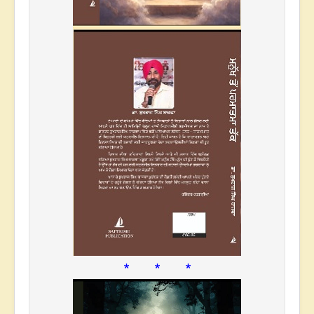
* * *