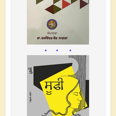
* * *