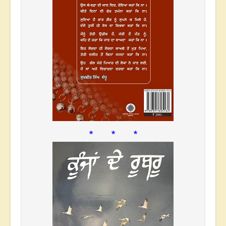
* * *