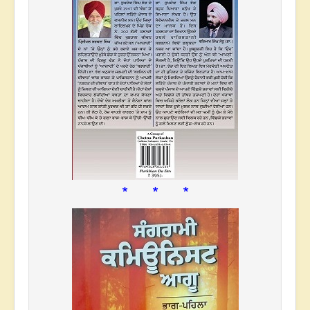
* * *