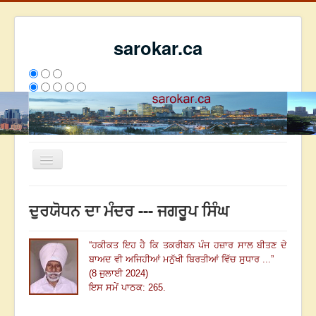
sarokar.ca
Toggle
Navigation
ਮੁੱਖ ਪੰਨਾ
ਦੁਰਯੋਧਨ ਦਾ ਮੰਦਰ --- ਜਗਰੂਪ ਸਿੰਘ
ਰਚਨਾਵਾਂ
ਸਰੋਕਾਰ ਦੇ ਲੇਖਕ
“
ਹਕੀਕਤ ਇਹ ਹੈ ਕਿ ਤਕਰੀਬਨ ਪੰਜ ਹਜ਼ਾਰ ਸਾਲ ਬੀਤਣ ਦੇ
ਬਾਅਦ ਵੀ ਅਜਿਹੀਆਂ ਮਨੁੱਖੀ ਬਿਰਤੀਆਂ ਵਿੱਚ ਸੁਧਾਰ ...
”
ਸੰਪਰਕ
(8 ਜੁਲਾਈ 2024)
We have 253 guests and no members online
ਇਸ ਸਮੇਂ ਪਾਠਕ: 265.
ਇਸ ਹਫਤੇ
31716
ਇਸ ਮਹੀਨੇ
40507
2804282