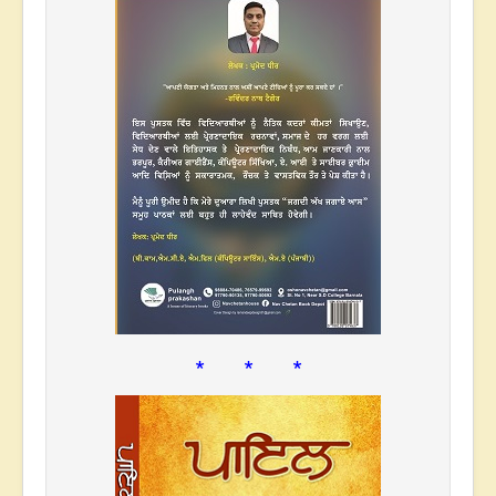
* * *