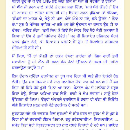
ਥੋੜ੍ਹੀ ਦੂਰ ਜਾ ਕੇ ਉਹ
CNG
ਲੈਣ ਲਈ ਇੱਕ ਸੀ ਐੱਨ ਜੀ ਸਟੇਸ਼ਨ ’ਤੇ ਰੁਕਿਆ
।
ਸੀ ਐੱਨ ਜੀ ਭਰਨ ਵਾਲੇ ਕਰਿੰਦੇ ਨੇ ਹੁਕਮ ਸੁਣਾ ਦਿੱਤਾ
,
“ਸਾਰੇ ਥੱਲੇ ਉੱਤਰੋ
।
” ਉਸ
ਦੀ ਆਵਾਜ਼ ਦਾ ਲਹਿਜ਼ਾ ਥਾਣੇਦਾਰੀ ਸੀ
।
ਇਸਦਾ ਕਰਨ ਪੁੱਛਿਆ ਤਾਂ ਬੋਲਿਆ
,
“ਕੰਪਨੀ ਦਾ ਆਡਰ ਐ
,
ਮੈਨੂੰ ਨੀ ਪਤਾ
,
ਐਵੇਂ ਔਖੇ ਨਾ ਹੋਵੋ, ਥੱਲੇ ਉੱਤਰੋ
।
” ਰੌਲਾ
ਰੱਪਾ ਸੁਣ ਕੇ ਮੈਨੇਜਰ ਸਾਹਿਬ ਆ ਗਏ ਪਰ ਥੱਲੇ ਉਤਾਰਨ ਦਾ ਕਾਰਨ ਉਹ ਵੀ ਨਾ
ਦੱਸਣ
।
ਕਹਿਣ ਲੱਗਾ
,
“ਤੁਸੀਂ ਲਿਖ ਕੇ ਦਿਓ ਕਿ ਜੇਕਰ ਵਿੱਚ ਬੈਠੇ ਕੋਈ ਨੁਕਸਾਨ ਹੋ
ਗਿਆ ਤਾਂ ਉਸ ਦੇ ਤੁਸੀਂ ਜ਼ਿੰਮੇਵਾਰ ਹੋਵੋਗੇ
।
” ਖੁਦ ਹੀ ਸ਼ਿਕਾਇਤ ਰਜਿਸਟਰ ਮੋਹਰੇ
ਕਰਕੇ ਪੁੱਛਣ ਲੱਗੇ, ਕੀ ਸ਼ਿਕਾਇਤ ਕਰੋਗੇ? ਮੈਂ ਉਸ ਤੋਂ ਸ਼ਿਕਾਇਤ ਰਜਿਸਟਰ
ਮੰਗਿਆ ਹੀ ਨਹੀਂ ਸੀ
।
ਮੈਂ ਕਿਹਾ
,
“ਮੈਂ ਤਾਂ ਕੰਪਨੀ ਦਾ ਹੁਕਮ ਦੇਖਣਾ ਚਾਹੁੰਦਾ ਹਾਂ, ਜਿਸ ਰਾਹੀਂ ਤੁਸੀਂ
ਸਵਾਰੀਆਂ ਨੂੰ ਸੀ ਐੱਨ ਜੀ ਭਰਨ ਵੇਲੇ ਹੇਠਾਂ ਉੱਤਰਨ ਦੇ ਹਕਮ ਦੀ ਤਮੀਲ
ਕਰਵਾਉਣਾ ਚਾਹੁੰਦੇ ਹੋ
।
“
ਇਸ ਦੌਰਾਨ ਕਰਿੰਦਾ ਦੁਰਯੋਧਨ ਦਾ ਰੂਪ ਧਾਰ ਰਿਹਾ ਸੀ ਅਤੇ ਭੀੜ ਇਕੱਠੀ ਹੋਣ
ਲੱਗੀ
।
ਉਹ ਸਭ ਮਿਲ ਕੇ ਮੇਰੇ ਨਾਲ ਮਾਨਸਿਕ ਧੱਕਾ ਕਰ ਰਹੇ ਸਨ ਅਤੇ ਮੈਂ ਡਰ
ਰਿਹਾ ਸੀ ਕਿਤੇ ਧੱਕੇ-ਮੁੱਕੀ ’ਤੇ ਨਾ ਆ ਜਾਣ
।
ਪੈਟਰੋਲ ਪੰਪ ਦੇ ਮਾਲਿਕ ਨੇ ਜ਼ਰੂਰ
ਕਿਹਾ ਹੋਊ
,
ਜਿਹੜਾ ਅੜਿਆ ਝਾੜ ਦਿਓ
,
ਬਾਕੀ ਮੈਂ ਦੇਖ ਲਵਾਂਗਾ
।
ਸਾਨੂੰ ਹੇਠਾਂ
ਉੱਤਰਨਾ ਹੀ ਪਿਆ
।
ਉਨ੍ਹਾਂ ਅੰਦਰਲੇ ਦੁਰਯੋਧਨ ਤੋਂ ਡਰਨਾ ਹੀ ਚੰਗਾ ਸੀ ਕਿਉਂਕਿ
ਅੱਗੇ ਸ਼ਿਕਾਇਤ ਸੁਣਨ ਵਾਲੇ ਵੱਡੇ ਦੁਰਯੋਧਨ ਹੋ ਸਕਦੇ ਸਨ
।
ਦੁਰਯੋਧਨ ਜਦੋਂ ਭਰੇ ਦਰਬਾਰ ਵਿੱਚ ਦ੍ਰੋਪਦੀ ਦੇ ਚੀਰ-ਹਰਨ ਦਾ ਹੁਕਮ ਦੇ ਕੇ ਖੁਸ਼ ਹੋ
ਰਿਹਾ ਸੀ ਤਾਂ ਦਰਬਾਰੀ ਭੀਸ਼ਮ ਪਿਤਾਮਾ
,
ਗੁਰੂ ਦਰੋਣਾਚਾਰੀਆ
,
ਕਿਰਪਚਰੀਆ
,
...
ਸਮੇਤ ਪਿਤਾ ਸ਼੍ਰੀ ਧ੍ਰਿਤਰਾਸ਼ਟਰ ਡਰ ਨਾਲ ਕੰਬਦੇ ਦਿਖਾਈ ਦੇ ਰਹੇ ਸਨ
।
ਸ਼ਾਇਦ