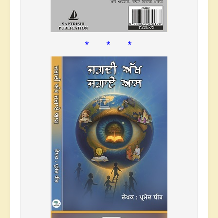
* * *