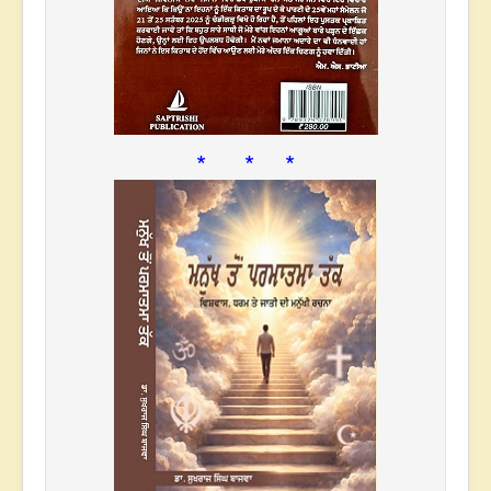
* * *