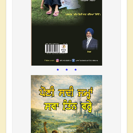
* * *