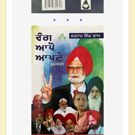
* * *