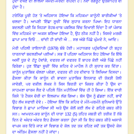
ਹੁੰਦਾ ਦੇਖਣ ਦੀ ਲਾਲਸਾ ਜੰਮਦੀ-ਮਰਦੀ ਰਹਿੰਦੀ ਹੈ
।
ਨਵਾਂ ਰੰਗਰੂਟ ਉਤਸ਼ਾਹਿਤ ਵੀ
ਹੁੰਦਾ ਹੈ
।
ਟਰੇਨਿੰਗ ਪੂਰੀ ਹੋਣ ’ਤੇ ਅਹਿਸਾਸ ਹੋਇਆ ਕਿ ਮਹਿਕਮਾ ਕਾਨੂੰਨੀ ਬਾਰੀਕੀਆਂ ’ਤੇ
ਚਲਦਾ ਹੈ
।
ਆਪਣੀ ‘ਇੱਛਾ ਸੂਚੀ
’
ਵਿੱਚ ਸੁਧਾਰ ਕਰਨਾ ਪਿਆ- ਇਹ ਧਾਰਨਾ
ਬਦਲਣੀ ਪਈ ਕਿ ਜਿਹੜਾ ਰੋਹਬ-ਦਾਬ ਪਬਲਿਕ ਵਿੱਚ ਦਿਖਾਈ ਦਿੰਦਾ ਹੈ ਜਾਂ ਪੰਜਾਬ
ਵਿੱਚ ਮਹਿਕਮੇ ਦਾ ਅਕਸ ਬਣਿਆ ਹੋਇਆ ਹੈ, ਉਹ ਠੀਕ ਨਹੀਂ ਹੈ
।
ਜਿਸਦੇ ਮਰਜ਼ੀ
ਛਾਪਾ ਮਾਰ ਦਿਓ ... ਚਾਂਦੀ ਹੀ ਚਾਂਦੀ ਐ ... ਸਭ ਅੱਗੇ ਪਿੱਛੇ ਘੁੰਮਦੇ ਨੇ, ਆਦਿ
।
ਮੇਰੀ ਪਹਿਲੀ ਤਾਇਨਾਤੀ (
1979)
ਬੰਬੇ ਹੋਈ
।
ਮਹਾਨਗਰ ਪਹੁੰਚਦਿਆਂ ਹੀ ਬਹੁਤ
ਧਾਰਨਾਵਾਂ ਬਦਲਣੀਆਂ ਪਈਆਂ
।
ਸਭ ਤੋਂ ਪਹਿਲਾ ਅਹਿਸਾਸ ਇਹ ਹੋਇਆ ਕਿ ਇੱਥੇ
ਅਸੀਂ ਧੂੜ ਦੇ ਟੱਟੂ ਹੋਵਾਂਗੇ
,
ਦਫਤਰ ਜਾਂ ਦਫਤਰ ਤੋਂ ਬਾਹਰ ਕੋਈ ਅੱਗੇ ਪਿੱਛੇ ਨਹੀਂ
ਫਿਰੇਗਾ
।
ਹੁਣ ‘ਇੱਛਾ ਸੂਚੀ
’
ਵਿੱਚ ਸ਼ਹਿਰ ਦੇ ਮਾਹੌਲ ਨੇ ਹੀ ਸੁਧਾਰ ਕਰ ਦਿੱਤਾ
।
ਕਾਨੂੰਨ ਮੁਤਾਬਿਕ ਚੱਲਣਾ ਪਵੇਗਾ
,
ਦਫਤਰ ਦੀ ਹਰ ਦੀਵਾਰ ’ਤੇ ਲਿਖਿਆ ਦਿਸਦਾ
।
ਫ਼ੈਸਲਾ ਕੀਤਾ ਕਿ ਕਾਨੂੰਨ ਦੀ ਭਾਵਨਾ ਮੁਤਾਬਿਕ ਇਨਸਾਫ਼ ਦੀ ਤੱਕੜੀ ਤੋਲੀ
ਜਾਵੇਗੀ
,
ਪਰ ਵਕੀਲ ਲੇਖਕ ਨੇ ਜਿਸ ਬਿਰਤੀ ਦਾ ਜ਼ਿਕਰ ਕੀਤਾ ਹੈ ਉਸ ਦਾ
ਸਾਹਮਣਾ ਚਾਰਜ ਲੈਣ ਦੇ ਪਹਿਲੇ ਤਿੰਨ ਮਹੀਨਿਆਂ ਵਿੱਚ ਹੀ ਹੋ ਗਿਆ
।
ਇੱਕ ਵਾਰੀ
ਕਿਸੇ ’ਤੇ ਟੈਕਸ ਚੋਰੀ ਦਾ ਇਲਜ਼ਾਮ ਲੱਗ ਗਿਆ
।
ਬੱਸ ਉਸ ਨੂੰ ਛੱਡਣਾ ਨਹੀਂ
,
ਭਾਵੇਂ
ਉਹ ਲੱਖ ਸਫਾਈ ਦੇਵੇ
।
- ਹੋਇਆ ਇੰਝ ਕਿ ਸ਼ਹਿਰ ਦੇ ਮੰਨੇ-ਪਰਮੰਨੇ ਸੁਨਿਆਰੇ ਉੱਤੇ
ਵਿਭਾਗ ਨੇ ਛਾਪਾ ਮਾਰਿਆ ਸੀ ਅਤੇ ਉਸ ਕੋਲੋਂ ਕਈ ਲੱਖ ਦੇ ਗਹਿਣੇ ਜ਼ਬਤ ਕੀਤੇ
ਸਨ
।
ਆਮਦਨ-ਕਰ ਕਾਨੂੰਨ ਦੀ ਧਾਰਾ
132 (5)
ਤਹਿਤ ਜਬਤੀ ਦੀ ਤਰੀਕ ਤੋਂ ਨੱਬੇ
ਦਿਨ ਦੇ ਅੰਦਰ ਅੰਦਰ ਇਹ ਫ਼ੈਸਲਾ ਕਰਨਾ ਹੁੰਦਾ ਸੀ ਕਿ ਇਹ ਜ਼ਬਤ ਕੀਤੇ ਅਸਾਸੇ
ਵਾਪਸ ਕਰ ਦਿੱਤੇ ਜਾਣ ਜਾਂ ਵਿਭਾਗ ਦੇ ਕੋਲ ਤਦ ਤਕ ਰਹਿਣ ਜਦੋਂ ਤਕ ਉਸਦੇ ਕੇਸ
ਦਾ ਅੰਤਿਮ ਫ਼ੈਸਲਾ ਨਹੀਂ ਹੋ ਜਾਂਦਾ
।