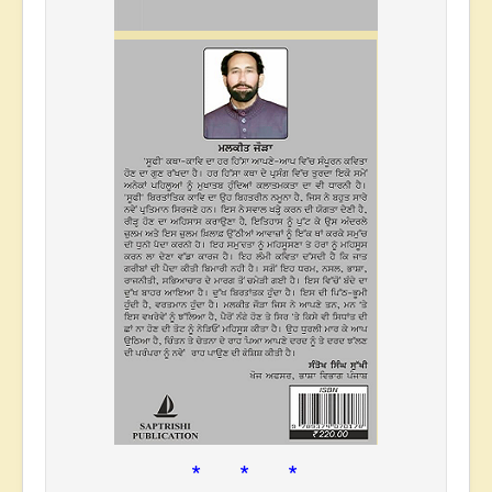
* * *