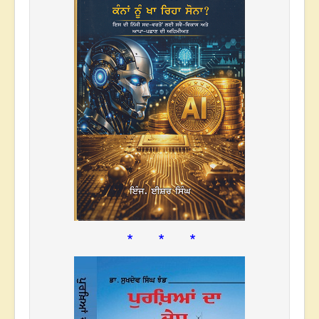
* * *