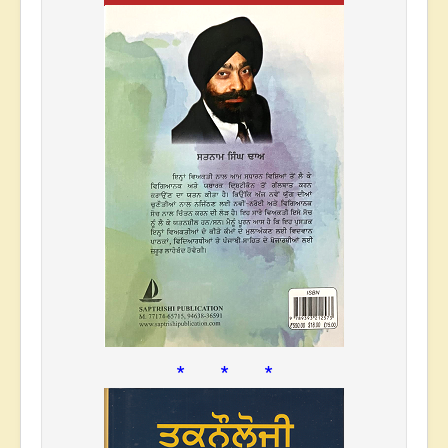
* * *