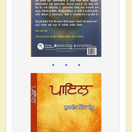
* * *