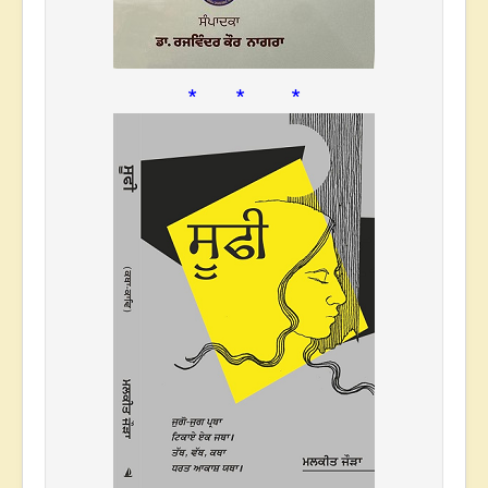
* * *