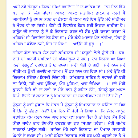
ਅਸੀਂ ਨਵੇਂ ਰੰਗਰੂਟ ਮਹਿਕਮੇ ਦੀਆਂ ਰਵਾਇਤਾਂ ਤੋਂ ਨਾ-ਵਾਕਿਫ਼ ਸਾਂ
।
ਦਸ ਦਿਨ ਵਿੱਚ
ਪਤਾ ਵੀ ਕੀ ਲੱਗ ਜਾਂਦਾ
।
ਆਪਣੀ ਅਕਲ ਮੁਤਾਬਿਕ ਛਾਣ-ਬੀਣ ਕਰਕੇ ਮੈਂ
ਅਸਾਸਿਆਂ ਨੂੰ ਵਾਪਸ ਕਰਨ ਦਾ ਫ਼ੈਸਲਾ ਲੈ ਲਿਆ ਅਤੇ ਇਸ ਉੱਤੇ ਮੇਰੇ ਸੀਨੀਅਰ
ਨੇ ਮੋਹਰ ਵੀ ਲਾ ਦਿੱਤੀ
।
ਕੋਈ ਵੀ ਰਿਵਾਇਤ ਤੋੜਨ ਲਈ ਜਿਗਰਾ ਚਾਹੀਦਾ ਹੈ
।
ਕਾਨੂੰਨ ਦੀ ਭਾਵਨਾ ਨੂੰ ਲੈ ਕੇ ਇਨਸਾਫ਼ ਕਰਨ ਦੀ ਸੌਂਹ ਪੂਰੀ ਕਰਦਾ ਕਰਦਾ ਮੈਂ
ਮਹਿਕਮੇ ਦੀ ਰਿਵਾਇਤ ਤੋੜ ਬੈਠਾ ਸਾਂ
।
ਮੇਰੇ ਕੰਨੀ ਅਵਾਜ਼ਾਂ ਪੈਣ ਲੱਗੀਆਂ, “ਇਸ ਨੂੰ
ਮਹਿਕਮਾ ਛੱਡੇਗਾ ਨਹੀਂ, ਇਹ ਤਾਂ ਗਿਆ ... ਆਉਂਦੇ ਹੀ ਸ਼ੁਰੂ ...
।
”
ਗਹਿਣਾ-ਗੱਟਾ ਵਾਪਸ ਲੈਣ ਲਈ ਕਮਿਸ਼ਨਰ ਦੀ ਮਨਜ਼ੂਰੀ ਲੈਣੀ ਹੁੰਦੀ ਸੀ
।
ਕਰ-
ਦਾਤੇ ਦੀ ਅਰਜ਼ੀ ਦੇਖਦਿਆਂ ਹੀ ਅੱਗ-ਬਬੂਲਾ ਹੋ ਗਏ
।
ਇਹ ਕਿਹੜਾ ਆ ਗਿਆ
‘ਨਵਾਂ ਰੰਗਰੂਟ’ ਰਵਾਇਤ ਤੋੜਨ ਵਾਲਾ
।
ਮੇਰੀ ਪੇਸ਼ੀ ਹੋ ਗਈ
।
ਮੇਰੇ ਨਾਲ ਮੇਰੇ
ਸੀਨੀਅਰ ਨੂੰ ਵੀ ਬੁਲਾਇਆ ਗਿਆ
।
ਮੈਂ ਡਰ ਨਾਲ ਕੰਬ ਰਿਹਾ ਸੀ
।
ਮੇਰੇ ਉੱਤੇ ਕੀ
ਇਲਜ਼ਾਮ ਲੱਗੇਗਾ
?
ਇਸਦੀ ਚਿੰਤਾ ਸੀ
।
ਕਮਿਸ਼ਨਰ ਸਾਹਿਬ ਨੇ ਸਵਾਲਾਂ ਦੀ ਝੜੀ
ਲਾ ਦਿੱਤੀ
, “
ਕੀ ਆਹ ਪੁੱਛਿਆ
,
ਔਹ ਪੁੱਛਿਆ
,
ਆਹ ਦੇਖਿਆ ...
।”
ਜਦੋਂ ਮੇਰੀ
ਕੁਤਾਹੀ ਕਿਤੇ ਵੀ ਨਾ ਲੱਭੀ ਤਾਂ ਮੇਰੇ ਬਾਸ ਨੂੰ ਕਹਿਣ ਲੱਗੇ, “ਇਹਨੂੰ ਕੁਝ ਅਕਲ
ਦਿਓ
,
ਇਹਨੇ ਤਾਂ ਕਰਦਾਤਾ ਨੂੰ ਇਮਾਨਦਾਰੀ ਦਾ ਸਰਟੀਫਿਕੇਟ ਹੀ ਦੇ ਦਿੱਤਾ ਹੈ
।”
ਉਨ੍ਹਾਂ ਨੂੰ ਕੋਈ ਪੁੱਛਦਾ ਕਿ ਜੇਕਰ ਮੈਂ ਉਨ੍ਹਾਂ ਨੂੰ ਇਮਾਨਦਾਰ ਨਾ ਕਹਿੰਦਾ ਤਾਂ ਫਿਰ
ਮੈਂ ਉਸ ਨੂੰ ਛੱਡਦਾ ਕਿਵੇਂ
?
ਉਸ ਦਿਨ ਮੈਂ ਸੋਚੀਂ ਪੈ ਗਿਆ ਸੀ ਕਿ ਜੇਕਰ ਕਾਨੂੰਨ
ਮੁਤਾਬਿਕ ਕੰਮ ਕਰਨ ਨਾਲ ਆਹ ਸਾਰਾ ਕੁਝ ਸੁਣਨਾ ਪੈਂਦਾ ਹੈ ਤਾਂ ਫਿਰ ਕੰਮ ਕਿਵੇਂ
ਕੀਤਾ ਜਾਵੇ
?
ਭਾਵ ਹੱਥ-ਕੰਡੇ ਵਰਤਣ ਦਾ ਗੁਰ ਸਿੱਖਣਾ ਪਵੇਗਾ
।
ਮੇਰੀ ਜ਼ਮੀਰ
ਲਾਹਨਤਾਂ ਪਾਉਣ ਲੱਗੀ
।
ਸ਼ਾਇਦ ਮੇਰੇ ਲਈ ਇਨਸਾਫ਼ ਦਾ ਪੈਮਾਨਾ ਸਰਕਾਰੀ
ਪੈਮਾਨੇ ਤੋਂ ਵੱਖਰਾ ਸੀ
।
ਅਸੀਂ ਹਮੇਸ਼ਾ ਇਨਸਾਫ਼ ਲਈ ਹੱਥ ਅੱਡੀ ਖੜ੍ਹਦੇ ਸਾਂ ਤੇ ਮੈਂ