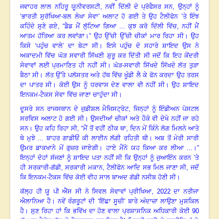
ਜਵਾਹਰ ਲਾਲ ਨਹਿਰੂ ਯੂਨੀਵਰਸਟੀ
,
ਨਵੀਂ ਦਿੱਲੀ ਦੇ ਪ੍ਰੋਫੈਸਰ ਸਨ
,
ਉਨ੍ਹਾਂ ਨੂੰ
‘ਭਾਰਤੀ ਸੁਰੱਖਿਆ-ਬਲ ਲੇਖਾ ਸੇਵਾ
’
ਅਲਾਟ ਹੋ ਗਈ ਤੇ ਉਹ ਟੈਲੀਫੋਨ ’ਤੇ ਇੰਝ
ਕਹਿੰਦੇ ਸੁਣੇ ਗਏ, “ਡੈਡ ਮੈਂ ਲੁੱਟਿਆ ਗਿਆ ... ਕੁਝ ਕਰੋ ਦਿੱਲੀ ਵਿੱਚ, ਨਹੀਂ ਮੈਂ
ਆਤਮ ਹੱਤਿਆ ਕਰ ਲਵਾਂਗਾ
।
” ਉਹ ਉੱਚੀ ਉੱਚੀ ਚੀਕਾਂ ਮਾਰ ਰਿਹਾ ਸੀ
।
ਉਹ
ਕਿਸੇ ‘ਪਹੁੰਚ ਵਾਲੇ
’
ਦਾ ਬੇਟਾ ਸੀ
।
ਇਸੇ ਪਹੁੰਚ ਦੇ ਸਹਾਰੇ ਸ਼ਾਇਦ ਉਸ ਨੇ
ਅਕਾਦਮੀ ਵਿੱਚ ਘੋੜ ਸਵਾਰੀ ਸਿੱਖਣੀ ਸ਼ੁਰੂ ਕਰ ਦਿੱਤੀ ਸੀ ਜਦੋਂ ਕਿ ਇਹ ਕੇਂਦਰੀ
ਸੇਵਾਵਾਂ ਲਈ ਪ੍ਰਮਾਣਿਤ ਹੀ ਨਹੀਂ ਸੀ
।
ਘੋੜ-ਸਵਾਰੀ ਸਿੱਖਦੇ ਸਿੱਖਦੇ ਲੱਤ ਤੁੜਾ
ਬੈਠਾ ਸੀ
।
ਲੱਤ ਉੱਤੇ ਪਲੱਸਤਰ ਅਤੇ ਹੱਥ ਵਿੱਚ ਖੂੰਡੀ ਲੈ ਕੇ ਫੋਨ ਕਰਦਾ ਉਹ ਤਰਸ
ਦਾ ਪਾਤਰ ਸੀ
।
ਕੋਈ ਉਸ ਨੂੰ ਧਰਵਾਸ ਦੇਣ ਵਾਲਾ ਵੀ ਨਹੀਂ ਸੀ
।
ਉਹ ਸ਼ਾਇਦ
ਇਨਕਮ-ਟੈਕਸ ਸੇਵਾ ਵਿੱਚ ਜਾਣਾ ਚਾਹੁੰਦਾ ਸੀ
।
ਦੂਸਰੇ ਸਨ ਰਾਜਸਥਾਨ ਦੇ ਜੁਡੀਸ਼ਲ ਮੈਜਿਸਟ੍ਰੇਟ
,
ਜਿਨ੍ਹਾਂ ਨੂੰ ਇੰਡੀਅਨ ਪੋਸਟਲ
ਸਰਵਿਸ ਅਲਾਟ ਹੋ ਗਈ ਸੀ
।
ਉਸਦੀਆਂ ਚੀਕਾਂ ਅਤੇ ਹੌਕੇ ਵੀ ਦੇਖੇ ਨਹੀਂ ਜਾ ਰਹੇ
ਸਨ
।
ਉਹ ਕਹਿ ਰਿਹਾ ਸੀ, “ਮੈਂ ਤੋਂ ਵਹੀਂ ਠੀਕ ਥਾ, ਦਿਨ ਮੇਂ ਕਿੰਨੇ ਲੋਗ ਮਿਲਨੇ ਆਤੇ
ਥੇ ਮੁਝੇ ... ਬਾਹਰ ਗਾਡੀਓਂ ਕੀ ਲਾਈਨ ਲੱਗੀ ਰਹਿਤੀ ਥੀ
।
ਅਬ ਤੋਂ ਮੇਰੀ ਸਾਰੀ
ਉਮਰ ਡਾਕਖਾਨੇ ਮੇਂ ਗੁਜ਼ਰ ਜਾਏਗੀ
।
ਹਾਏ ਮੈਂਨੇ ਯਹ ਕਿਆ ਕਰ ਲੀਆ ...
।
”
ਇਨ੍ਹਾਂ ਦੋਹਾਂ ਸੱਜਣਾਂ ਨੂੰ ਸ਼ਾਇਦ ਪਤਾ ਨਹੀਂ ਸੀ ਕਿ ਉਨ੍ਹਾਂ ਨੂੰ ਜੁਆਇੰਨ ਕਰਨ ’ਤੇ
ਹੀ ਸਰਕਾਰੀ-ਗੱਡੀ
,
ਸਰਕਾਰੀ ਮਕਾਨ
,
ਟੈਲੀਫੋਨ ਆਦਿ ਸਭ ਮਿਲ ਜਾਣਾ ਸੀ
,
ਜਦੋਂ
ਕਿ ਇਨਕਮ-ਟੈਕਸ ਵਿੱਚ ਕੋਈ ਵੀਹ ਸਾਲ ਬਾਅਦ ਗੱਡੀ ਨਸੀਬ ਹੋਣੀ ਸੀ
।
ਕੱਲ੍ਹ ਹੀ ਯੂ ਪੀ ਐੱਸ ਸੀ ਨੇ ਸਿਵਲ ਸੇਵਾਵਾਂ ਪ੍ਰੀਖਿਆ
, 2022
ਦਾ ਨਤੀਜਾ
ਐਲਾਨਿਆ ਹੈ
।
ਨਵੇਂ ਰੰਗਰੂਟਾਂ ਦੀ ‘ਇੱਛਾ ਸੂਚੀ
’
ਬਾਰੇ ਅੰਦਾਜ਼ਾ ਲਾਉਣਾ ਮੁਸ਼ਕਿਲ
ਹੈ
।
ਸੁਣ ਰਿਹਾ ਹਾਂ ਕਿ ਭਵਿੱਖ ਦਾ ਹੋਣ ਵਾਲਾ ਪ੍ਰਸ਼ਾਸਨਿਕ ਅਧਿਕਾਰੀ ਕੋਈ
90