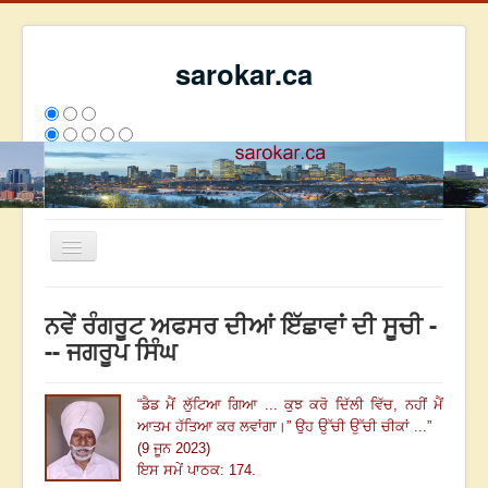
sarokar.ca
Toggle
Navigation
ਮੁੱਖ ਪੰਨਾ
ਨਵੇਂ ਰੰਗਰੂਟ ਅਫਸਰ ਦੀਆਂ ਇੱਛਾਵਾਂ ਦੀ ਸੂਚੀ -
ਰਚਨਾਵਾਂ
-- ਜਗਰੂਪ ਸਿੰਘ
ਸਰੋਕਾਰ ਦੇ ਲੇਖਕ
“
ਡੈਡ ਮੈਂ ਲੁੱਟਿਆ ਗਿਆ ... ਕੁਝ ਕਰੋ ਦਿੱਲੀ ਵਿੱਚ, ਨਹੀਂ ਮੈਂ
ਸੰਪਰਕ
ਆਤਮ ਹੱਤਿਆ ਕਰ ਲਵਾਂਗਾ
।
” ਉਹ ਉੱਚੀ ਉੱਚੀ ਚੀਕਾਂ ...
”
We have 256 guests and no members online
(9 ਜੂਨ 2023)
ਇਸ ਹਫਤੇ
26391
ਇਸ ਮਹੀਨੇ
35182
2798957
ਇਸ ਸਮੇਂ ਪਾਠਕ: 174.