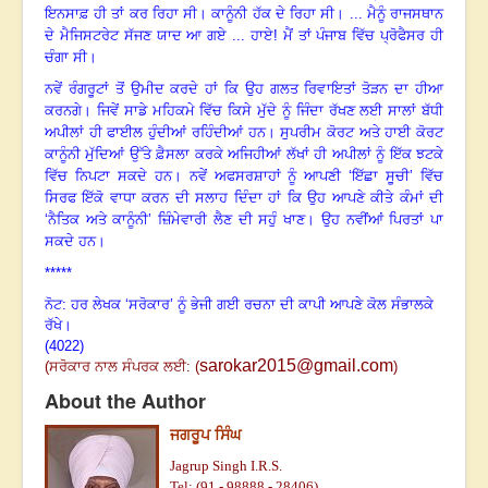
ਇਨਸਾਫ਼ ਹੀ ਤਾਂ ਕਰ ਰਿਹਾ ਸੀ
।
ਕਾਨੂੰਨੀ ਹੱਕ ਦੇ ਰਿਹਾ ਸੀ
।
... ਮੈਨੂੰ ਰਾਜਸਥਾਨ
ਦੇ ਮੈਜਿਸਟਰੇਟ ਸੱਜਣ ਯਾਦ ਆ ਗਏ ... ਹਾਏ! ਮੈਂ ਤਾਂ ਪੰਜਾਬ ਵਿੱਚ ਪ੍ਰੋਫੈਸਰ ਹੀ
ਚੰਗਾ ਸੀ
।
ਨਵੇਂ ਰੰਗਰੂਟਾਂ ਤੋਂ ਉਮੀਦ ਕਰਦੇ ਹਾਂ ਕਿ ਉਹ ਗਲਤ ਰਿਵਾਇਤਾਂ ਤੋੜਨ ਦਾ ਹੀਆ
ਕਰਨਗੇ
।
ਜਿਵੇਂ ਸਾਡੇ ਮਹਿਕਮੇ ਵਿੱਚ ਕਿਸੇ ਮੁੱਦੇ ਨੂੰ ਜਿੰਦਾ ਰੱਖਣ ਲਈ ਸਾਲਾਂ ਬੱਧੀ
ਅਪੀਲਾਂ ਹੀ ਫਾਈਲ ਹੁੰਦੀਆਂ ਰਹਿੰਦੀਆਂ ਹਨ
।
ਸੁਪਰੀਮ ਕੋਰਟ ਅਤੇ ਹਾਈ ਕੋਰਟ
ਕਾਨੂੰਨੀ ਮੁੱਦਿਆਂ ਉੱਤੇ ਫ਼ੈਸਲਾ ਕਰਕੇ ਅਜਿਹੀਆਂ ਲੱਖਾਂ ਹੀ ਅਪੀਲਾਂ ਨੂੰ ਇੱਕ ਝਟਕੇ
ਵਿੱਚ ਨਿਪਟਾ ਸਕਦੇ ਹਨ
।
ਨਵੇਂ ਅਫਸਰਸ਼ਾਹਾਂ ਨੂੰ ਆਪਣੀ ‘ਇੱਛਾ ਸੂਚੀ
’
ਵਿੱਚ
ਸਿਰਫ ਇੱਕੋ ਵਾਧਾ ਕਰਨ ਦੀ ਸਲਾਹ ਦਿੰਦਾ ਹਾਂ ਕਿ ਉਹ ਆਪਣੇ ਕੀਤੇ ਕੰਮਾਂ ਦੀ
‘ਨੈਤਿਕ ਅਤੇ ਕਾਨੂੰਨੀ
’
ਜ਼ਿੰਮੇਵਾਰੀ ਲੈਣ ਦੀ ਸਹੁੰ ਖਾਣ
।
ਉਹ ਨਵੀਂਆਂ ਪਿਰਤਾਂ ਪਾ
ਸਕਦੇ ਹਨ
।
*****
ਨੋਟ: ਹਰ ਲੇਖਕ ‘ਸਰੋਕਾਰ’ ਨੂੰ ਭੇਜੀ ਗਈ ਰਚਨਾ ਦੀ ਕਾਪੀ ਆਪਣੇ ਕੋਲ ਸੰਭਾਲਕੇ
ਰੱਖੇ।
(4022)
sarokar2015@gmail.com
(
ਸਰੋਕਾਰ ਨਾਲ ਸੰਪਰਕ ਲਈ: (
)
About the Author
ਜਗਰੂਪ ਸਿੰਘ
Jagrup Singh I.R.S.
Tel: (91 - 98888 - 28406)