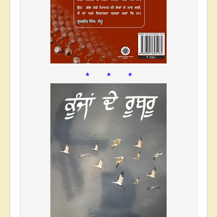
* * *