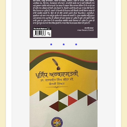
* * *