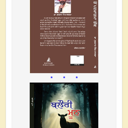
* * *