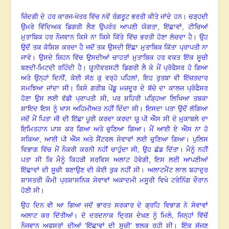
ਜ਼ਿੰਦਗੀ ਦੇ ਹਰ ਕਾਰਜ-ਖੇਤਰ ਵਿੱਚ ਨਵੇਂ ਰੰਗਰੂਟ ਭਰਤੀ ਕੀਤੇ ਜਾਂਦੇ ਹਨ
।
ਚੜ੍ਹਦੀ
ਉਮਰੇ ਵਿੱਦਿਅਕ ਡਿਗਰੀ ਲੈਣ ਉਪਰੰਤ ਆਪਣੀ ਯੋਗਤਾ
,
ਇੱਛਾਵਾਂ
,
ਟੀਚਿਆਂ
ਮੁਤਾਬਿਕ ਹਰ ਨੌਜਵਾਨ ਕਿਸੇ ਨਾ ਕਿਸੇ ਕਿੱਤੇ ਵਿੱਚ ਭਰਤੀ ਹੋਣਾ ਲੋਚਦਾ ਹੈ
।
ਉਹ
ਉਦੋਂ ਤਕ ਕੋਸ਼ਿਸ਼ ਕਰਦਾ ਹੈ ਜਦੋਂ ਤਕ ਉਸਦੀ ਇੱਛਾ ਮੁਤਾਬਿਕ ਕਿੱਤਾ ਪ੍ਰਾਪਤੀ ਨਾ
ਜਾਵੇ
।
ਉਸਦੇ ਜ਼ਿਹਨ ਵਿੱਚ ਉਸਦੀਆਂ ਚਾਹਤਾਂ ਮੁਤਾਬਿਕ ਹਰ ਵਕਤ ਇੱਕ ਸੂਚੀ
ਬਣਦੀ-ਮਿਟਦੀ ਰਹਿੰਦੀ ਹੈ
।
ਯੂਨੀਵਰਸਟੀ ਡਿਗਰੀ ਲੈ ਕੇ ਮੈਂ ਪ੍ਰੋਫੈਸਰ ਹੋ ਗਿਆ
ਅਤੇ ਉਨ੍ਹਾਂ ਦਿਨੀਂ
,
ਕੋਈ ਸੱਠ ਕੁ ਵਰ੍ਹੇ ਪਹਿਲਾਂ
,
ਇਹ ਰੁਤਬਾ ਵੀ ਇੱਜ਼ਤਦਾਰ
ਸਮਝਿਆ ਜਾਂਦਾ ਸੀ
।
ਕਿਸੇ ਗਰੀਬ ਪੇਂਡੂ ਮਜ਼ਦੂਰ ਦੇ ਬੱਚੇ ਦਾ ਕਾਲਜ ਪ੍ਰੋਫੈਸਰ
ਹੋਣਾ ਉਸ ਲਈ ਵੱਡੀ ਪ੍ਰਾਪਤੀ ਸੀ
,
ਪਰ ਸ਼ਹਿਰੀ ਪੜ੍ਹਿਆ ਲਿਖਿਆ ਤਬਕਾ
ਸ਼ਾਇਦ ਇਸ ਨੂੰ ਖਾਸ ਅਹਿਮੀਅਤ ਨਹੀਂ ਦਿੰਦਾ ਸੀ
।
ਇਸਦਾ ਪਤਾ ਉਦੋਂ ਲੱਗਿਆ
ਜਦੋਂ ਮੈਂ ਪਿਤਾ ਜੀ ਦੀ ਇੱਛਾ ਪੂਰੀ ਕਰਦਾ ਕਰਦਾ ਯੂ ਪੀ ਐੱਸ ਸੀ ਦੇ ਮੁਕਾਬਲੇ ਦਾ
ਇਮਿਤਹਾਨ ਪਾਸ ਕਰ ਗਿਆ ਅਤੇ ਚੁਣਿਆ ਗਿਆ
।
ਮੈਂ ਆਈ ਏ ਐੱਸ ਨਾ ਹੋ
ਸਕਿਆ
,
ਆਈ ਪੀ ਐੱਸ ਅਤੇ ਸੈਂਟਰਲ ਸੇਵਾਵਾਂ ਲਈ ਚੁਣਿਆ ਗਿਆ
।
ਪੁਲਿਸ
ਵਿਭਾਗ ਵਿੱਚ ਮੈਂ ਨੌਕਰੀ ਕਰਨੀ ਨਹੀਂ ਚਾਹੁੰਦਾ ਸੀ
,
ਉਹ ਛੱਡ ਦਿੱਤਾ
।
ਮੈਨੂੰ ਨਹੀਂ
ਪਤਾ ਸੀ ਕਿ ਮੈਨੂੰ ਕਿਹੜੀ ਸਰਵਿਸ ਅਲਾਟ ਹੋਵੇਗੀ
,
ਇਸ ਲਈ ਆਪਣੀਆਂ
ਇੱਛਾਵਾਂ ਦੀ ਸੂਚੀ ਬਣਾਉਣ ਦੀ ਕੋਈ ਤੁਕ ਨਹੀਂ ਸੀ
।
ਅਲਾਟਮੈਂਟ ਲਾਲ ਬਹਾਦੁਰ
ਸ਼ਾਸਤਰੀ ਕੌਮੀ ਪ੍ਰਸ਼ਾਸਨਿਕ ਸੇਵਾਵਾਂ ਅਕਾਦਮੀ ਮਸੂਰੀ ਵਿਖੇ ਟਰੇਨਿੰਗ ਦੌਰਾਨ
ਹੋਣੀ ਸੀ
।
ਉਹ ਦਿਨ ਵੀ ਆ ਗਿਆ ਜਦੋਂ ਭਾਰਤ ਸਰਕਾਰ ਦੇ ਗ੍ਰਹਿ ਵਿਭਾਗ ਨੇ ਸੇਵਾਵਾਂ
ਅਲਾਟ ਕਰ ਦਿੱਤੀਆਂ
।
ਦੋ ਦਰਦਨਾਕ ਦ੍ਰਿਸ਼ ਦੇਖਣ ਨੂੰ ਮਿਲੇ
,
ਜਿਨ੍ਹਾਂ ਵਿੱਚੋਂ
ਨੌਜਵਾਨ ਅਫਸਰਾਂ ਦੀਆਂ ‘ਇੱਛਾਵਾਂ ਦੀ ਸੂਚੀ
’
ਝਲਕ ਰਹੀ ਸੀ
।
ਇੱਕ ਸੱਜਣ