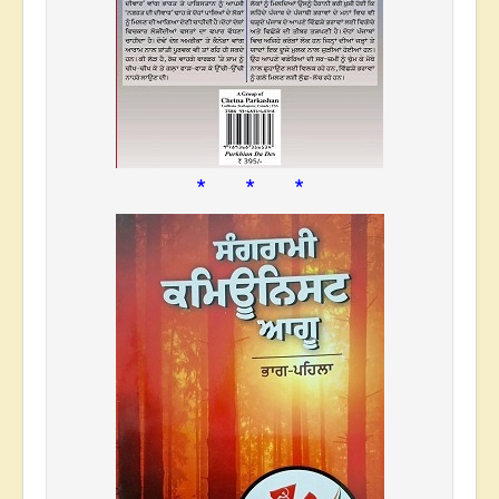
* * *