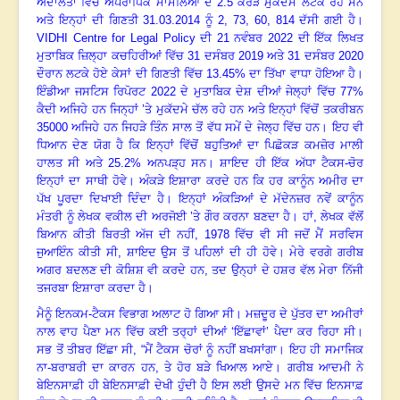
ਅਦਾਲਤਾਂ ਵਿੱਚ ਅਪਰਾਧਿਕ ਮਾਮਲਿਆਂ ਦੇ
2.5
ਕਰੋੜ ਮੁਕੱਦਮੇ ਲਟਕ ਰਹੇ ਸਨ
ਅਤੇ ਇਨ੍ਹਾਂ ਦੀ ਗਿਣਤੀ
31.03.2014
ਨੂੰ
2, 73, 60, 814
ਦੱਸੀ ਗਈ ਹੈ
।
VIDHI Centre for
L
egal
Po
l
icy
ਦੀ
21
ਨਵੰਬਰ
2022
ਦੀ ਇੱਕ ਲਿਖਤ
ਮੁਤਾਬਿਕ ਜ਼ਿਲ੍ਹਾ ਕਚਹਿਰੀਆਂ ਵਿੱਚ
31
ਦਸੰਬਰ
2019
ਅਤੇ
31
ਦਸੰਬਰ
2020
ਦੌਰਾਨ ਲਟਕੇ ਹੋਏ ਕੇਸਾਂ ਦੀ ਗਿਣਤੀ ਵਿੱਚ
13.45%
ਦਾ ਤਿੱਖਾ ਵਾਧਾ ਹੋਇਆ ਹੈ
।
ਇੰਡੀਆ ਜਸਟਿਸ ਰਿਪੋਰਟ
2022
ਦੇ ਮੁਤਾਬਿਕ ਦੇਸ਼ ਦੀਆਂ ਜੇਲ੍ਹਾਂ ਵਿੱਚ
77%
ਕੈਦੀ ਅਜਿਹੇ ਹਨ ਜਿਨ੍ਹਾਂ ’ਤੇ ਮੁਕੱਦਮੇ ਚੱਲ ਰਹੇ ਹਨ ਅਤੇ ਇਨ੍ਹਾਂ ਵਿੱਚੋਂ ਤਕਰੀਬਨ
35000
ਅਜਿਹੇ ਹਨ ਜਿਹੜੇ ਤਿੰਨ ਸਾਲ ਤੋਂ ਵੱਧ ਸਮੇਂ ਦੇ ਜੇਲ੍ਹ ਵਿੱਚ ਹਨ
।
ਇਹ ਵੀ
ਧਿਆਨ ਦੇਣ ਯੋਗ ਹੈ ਕਿ ਇਨ੍ਹਾਂ ਵਿੱਚੋਂ ਬਹੁਤਿਆਂ ਦਾ ਪਿਛੋਕੜ ਕਮਜ਼ੋਰ ਮਾਲੀ
ਹਾਲਤ ਸੀ ਅਤੇ
25.2%
ਅਨਪੜ੍ਹ ਸਨ
।
ਸ਼ਾਇਦ ਹੀ ਇੱਕ ਅੱਧਾ ਟੈਕਸ-ਚੋਰ
ਇਨ੍ਹਾਂ ਦਾ ਸਾਥੀ ਹੋਵੇ
।
ਅੰਕੜੇ ਇਸ਼ਾਰਾ ਕਰਦੇ ਹਨ ਕਿ ਹਰ ਕਾਨੂੰਨ ਅਮੀਰ ਦਾ
ਪੱਖ ਪੂਰਦਾ ਦਿਖਾਈ ਦਿੰਦਾ ਹੈ
।
ਇਨ੍ਹਾਂ ਅੰਕੜਿਆਂ ਦੇ ਮੱਦੇਨਜ਼ਰ ਨਵੇਂ ਕਾਨੂੰਨ
ਮੰਤਰੀ ਨੂੰ ਲੇਖਕ ਵਕੀਲ ਦੀ ਅਰਜੋਈ ’ਤੇ ਗੌਰ ਕਰਨਾ ਬਣਦਾ ਹੈ
।
ਹਾਂ
,
ਲੇਖਕ ਵੱਲੋਂ
ਬਿਆਨ ਕੀਤੀ ਬਿਰਤੀ ਅੱਜ ਦੀ ਨਹੀਂ
, 1978
ਵਿੱਚ ਵੀ ਸੀ ਜਦੋਂ ਮੈਂ ਸਰਵਿਸ
ਜੁਆਇੰਨ ਕੀਤੀ ਸੀ
,
ਸ਼ਾਇਦ ਉਸ ਤੋਂ ਪਹਿਲਾਂ ਦੀ ਹੀ ਹੋਵੇ
।
ਮੇਰੇ ਵਰਗੇ ਗਰੀਬ
ਅਗਰ ਬਦਲਣ ਦੀ ਕੋਸ਼ਿਸ਼ ਵੀ ਕਰਦੇ ਹਨ
,
ਤਦ ਉਨ੍ਹਾਂ ਦੇ ਹਸ਼ਰ ਵੱਲ ਮੇਰਾ ਨਿੱਜੀ
ਤਜਰਬਾ ਇਸ਼ਾਰਾ ਕਰਦਾ ਹੈ
।
ਮੈਨੂੰ ਇਨਕਮ-ਟੈਕਸ ਵਿਭਾਗ ਅਲਾਟ ਹੋ ਗਿਆ ਸੀ
।
ਮਜ਼ਦੂਰ ਦੇ ਪੁੱਤਰ ਦਾ ਅਮੀਰਾਂ
ਨਾਲ ਵਾਹ ਪੈਣਾ ਮਨ ਵਿੱਚ ਕਈ ਤਰ੍ਹਾਂ ਦੀਆਂ ‘ਇੱਛਾਵਾਂ’ ਪੈਦਾ ਕਰ ਰਿਹਾ ਸੀ
।
ਸਭ ਤੋਂ ਤੀਬਰ ਇੱਛਾ ਸੀ, “ਮੈਂ ਟੈਕਸ ਚੋਰਾਂ ਨੂੰ ਨਹੀਂ ਬਖਸਾਂਗਾ
।
ਇਹ ਹੀ ਸਮਾਜਿਕ
ਨਾ-ਬਰਾਬਰੀ ਦਾ ਕਾਰਨ ਹਨ, ਤੇ ਹੋਰ ਬੜੇ ਖਿਆਲ ਆਏ
।
ਗਰੀਬ ਆਦਮੀ ਨੇ
ਬੇਇਨਸਾਫ਼ੀ ਹੀ ਬੇਇਨਸਾਫ਼ੀ ਦੇਖੀ ਹੁੰਦੀ ਹੈ ਇਸ ਲਈ ਉਸਦੇ ਮਨ ਵਿੱਚ ਇਨਸਾਫ਼