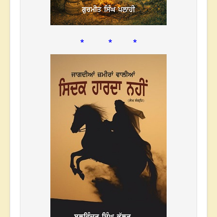
* * *