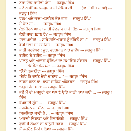
ਨਸ਼ਾ ਇੱਕ ਸਦੀਵੀ ਧੰਦਾ --- ਜਗਰੂਪ ਸਿੰਘ
ਜਦੋਂ ਅਸੀਂ ਸਮਾਜ-ਸੁਧਾਰ ਦੀ ਕੋਸ਼ਿਸ਼ ਕੀਤੀ ... (ਬਾਤਾਂ ਬੀਤੇ ਦੀਆਂ) ---
ਜਗਰੂਪ ਸਿੰਘ
ਧਰਮ ਅਤੇ ਜਾਤ ਅਧਾਰਿਤ ਭੇਦ-ਭਾਵ --- ਜਗਰੂਪ ਸਿੰਘ
ਮੈਂ ਕੌਣ ਹਾਂ … --- ਜਗਰੂਪ ਸਿੰਘ
ਕੈਲੀਫੋਰਨੀਆ ਦਾ ਜਾਤੀ ਭੇਦਭਾਵ ਬਾਰੇ ਬਿੱਲ --- ਜਗਰੂਪ ਸਿੰਘ
ਕੋਈ ਜਾਣ ਪਛਾਣ ਹੈ? --- ਜਗਰੂਪ ਸਿੰਘ
“ਸਰ ਪਲੀਜ਼! ... ਸਾਡੇ ਸੱਭਿਆਚਾਰ ਨੂੰ ਭੰਡਿਓ ਨਾ।” --- ਜਗਰੂਪ ਸਿੰਘ
ਫੌਜੀ ਚਾਚੇ ਦੀ ਨਸੀਹਤ --- ਜਗਰੂਪ ਸਿੰਘ
ਜਾਤੀ ਸਰਵੇਖਣ : ਭੂਤ, ਵਰਤਮਾਨ ਅਤੇ ਭਵਿੱਖ --- ਜਗਰੂਪ ਸਿੰਘ
ਤਰੀਕ ’ਤੇ ਤਰੀਕ --- ਜਗਰੂਪ ਸਿੰਘ
ਪਾਲਤੂ ਅਤੇ ਅਵਾਰਾ ਕੁੱਤਿਆਂ ਦਾ ਸਮਾਜਿਕ ਸੰਦਰਭ --- ਜਗਰੂਪ ਸਿੰਘ
… ਤੇ ਬੇਸਮੈਂਟ ਬੋਲ ਪਈ --- ਜਗਰੂਪ ਸਿੰਘ
“ਡੌਂਕੀ ਫਲਾਈਟ” --- ਜਗਰੂਪ ਸਿੰਘ
“ਏਹਿ ਭਿ ਦਾਤਿ ਤੇਰੀ ਦਾਤਾਰ …” --- ਜਗਰੂਪ ਸਿੰਘ
ਭਾਰਤ ਰਤਨ ਡਾ. ਬਾਬਾ ਸਾਹਿਬ ਅੰਬੇਡਕਰ --- ਜਗਰੂਪ ਸਿੰਘ
“ਪਹੁੰਚੇ ਹੋਏ ਬਾਬੇ” --- ਜਗਰੂਪ ਸਿੰਘ
ਜਦੋਂ ਮੈਂ ਵੀ ਮਜਬੂਰੀ ਵੱਸ ਆਪਣੇ ਉੱਤੇ ਕਾਠੀ ਪੁਆ ਲਈ ... --- ਜਗਰੂਪ
ਸਿੰਘ
ਥੱਪੜ ਦੀ ਗੂੰਜ ... --- ਜਗਰੂਪ ਸਿੰਘ
ਦੁਰਯੋਧਨ ਦਾ ਮੰਦਰ --- ਜਗਰੂਪ ਸਿੰਘ
ਸਿਲਸਿਲਾ ਜਾਰੀ ਹੈ ... --- ਜਗਰੂਪ ਸਿੰਘ
ਅਜ਼ਾਦੀ ਦਿਹਾੜਾ ਅਤੇ ਵਿਦਾਇਗੀ --- ਜਗਰੂਪ ਸਿੰਘ
ਕ੍ਰੀਮੀ ਲੇਅਰ ਦਾ ਕਾਨੂੰਨੀ ਸਫ਼ਰ --- ਜਗਰੂਪ ਸਿੰਘ
ਮੈਂ ਲਫਟੈਣ ਕਿਵੇਂ ਬਣਿਆ --- ਜਗਰੂਪ ਸਿੰਘ