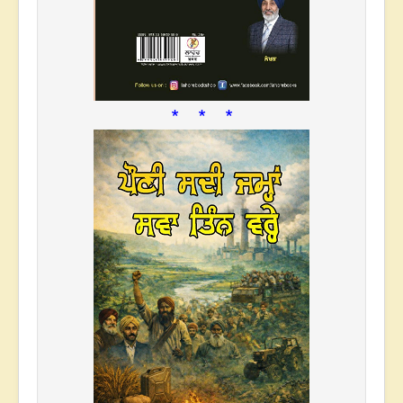
* * *