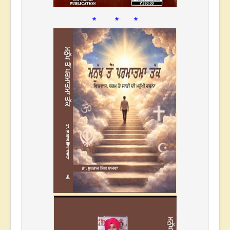
* * *