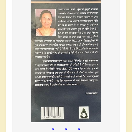
* * *