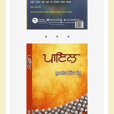
* * *