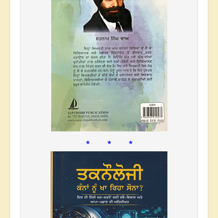
* * *