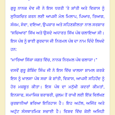
ਗੁਰੂ ਨਾਨਕ ਦੇਵ ਜੀ ਨੇ ਇਸ ਧਰਤੀ ’ਤੇ ਸ਼ਾਂਤੀ ਅਤੇ ਵਿਕਾਸ ਨੂੰ
ਸੁਨਿਸ਼ਚਿਤ ਕਰਨ ਲਈ ਆਪਸੀ ਮੇਲ ਮਿਲਾਪ, ਪਿਆਰ
,
ਤਿਆਗ
,
ਸੰਜਮ
,
ਸੇਵਾ
,
ਦਇਆ
,
ਉਪਕਾਰ ਅਤੇ ਸਹਿਣਸ਼ੀਲਤਾ ਨਾਲ ਸਰਸ਼ਾਰ
“ਸਚਿਆਰ” ਸਿੱਖ ਅਤੇ ਉਸਦੇ ਅਧਾਰਤ ਸਿੱਖ ਪੰਥ ਚਲਾਇਆ ਸੀ
।
ਇਸ ਪੰਥ ਨੂੰ ਭਾਈ ਗੁਰਦਾਸ ਜੀ ਨਿਰਮਲ ਪੰਥ ਦਾ ਨਾਮ ਦਿੰਦੇ ਲਿਖਦੇ
ਹਨ:
“
ਮਾਰਿਆ ਸਿੱਕਾ ਜਗਤ ਵਿੱਚ
,
ਨਾਨਕ ਨਿਰਮਲ ਪੰਥ ਚਲਾਯਾ
।”
ਦਸਵੇਂ ਗੁਰੂ ਗੋਬਿੰਦ ਸਿੰਘ ਜੀ ਨੇ ਇਸ ਵਿੱਚ ਖਾਲਸਾ ਸ਼ਾਮਲ ਕਰਕੇ
ਇਸ ਨੂੰ ਖਾਲਸਾ ਪੰਥ ਸਜ਼ਾ ਕੇ ਸ਼ਾਂਤੀ
,
ਵਿਕਾਸ
,
ਆਪਸੀ ਸਹਿਹੋਂਦ ਨੂੰ
ਹੋਰ ਮਜ਼ਬੂਤ ਕੀਤਾ
।
ਇਸ ਪੰਥ ਦਾ ਮਨੁੱਖੀ ਕਦਰਾਂ ਕੀਮਤਾਂ
,
ਇਨਸਾਫ
,
ਸਮਾਜਿਕ ਬਰਾਬਰੀ, ਜ਼ੁਲਮ ਤੋਂ ਰਾਖੀ ਲਈ ਇੱਕ ਵਿਲੱਖਣ
ਕੁਰਬਾਨੀਆਂ ਭਰਿਆ ਇਤਿਹਾਸ ਹੈ
।
ਇਹ ਅਟੱਲ
,
ਅਜਿੱਤ ਅਤੇ
ਅਟੁੱਟ ਸੰਸਥਾਤਮਿਕ ਸਚਾਈ ਹੈ
।
ਵਿਸ਼ਵ ਵਿੱਚ ਕੋਈ ਅਜਿਹੀ