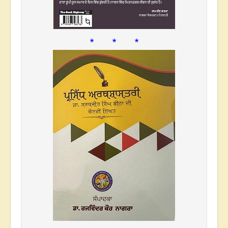
* * *