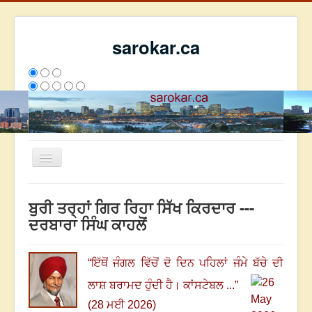
sarokar.ca
Toggle
Navigation
ਮੁੱਖ ਪੰਨਾ
ਬੁਰੀ ਤਰ੍ਹਾਂ ਗਿਰ ਰਿਹਾ ਸਿੱਖ ਕਿਰਦਾਰ ---
ਰਚਨਾਵਾਂ
ਦਰਬਾਰਾ ਸਿੰਘ ਕਾਹਲੋਂ
ਸਰੋਕਾਰ ਦੇ ਲੇਖਕ
ਸੰਪਰਕ
“
ਇੱਥੋਂ ਜੰਗਲ ਵਿੱਚੋਂ ਦੋ ਦਿਨ ਪਹਿਲਾਂ ਜੰਮੇ ਬੱਚੇ ਦੀ
We have 105 guests and no members online
ਲਾਸ਼ ਬਰਾਮਦ ਹੁੰਦੀ ਹੈ
।
ਕਾਂਸਟੇਬਲ ...
”
ਇਸ ਹਫਤੇ
32900
ਇਸ ਮਹੀਨੇ
41691
2805466
(28 ਮਈ 2026)