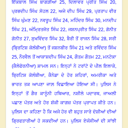
ਇੱਕਬਾਲ ਸਿੰਘ ਬਾਗੜੀਆ
25,
ਦਿਲਾਵਰ ਪ੍ਰੀਤ ਸਿੰਘ
20,
ਪ੍ਰਭਦੀਪ ਸਿੰਘ ਸੋਹਲ
22,
ਅਜੇ ਦੀਪ ਸਿੰਘ
29,
ਪ੍ਰਤਾਪ ਵੀਰ
ਸਿੰਘ ਘੁੰਮਣ
22,
ਨਵਰੂਪ ਸਿੰਘ
24,
ਮਹਿੰਦਰ ਸਿੰਘ
30,
ਮਨਦੀਪ
ਸਿੰਘ
21,
ਅੰਮ੍ਰਿਤਜੋਤ ਸਿੰਘ
22,
ਜਸ਼ਨਪ੍ਰੀਤ ਸਿੰਘ
22,
ਗੋਨੀਤ
ਗੋਨੀਤ
27,
ਸੁਖਵਿੰਦਰ ਸਿੰਘ
32,
ਬੈਰੀ ਤੋਂ ਰਾਜਨ ਸਿੰਘ
28,
ਸਰੀ
(ਬ੍ਰਿਟਿਸ਼ ਕੋਲੰਬੀਆ) ਤੋਂ ਜਸ਼ਨਬੀਰ ਸਿੰਘ
21
ਅਤੇ ਰਵਿੰਦਰ ਸਿੰਘ
25,
ਨੌਰਵੈਲ ਤੋਂ ਆਕਾਸ਼ਦੀਪ ਸਿੰਘ
24,
ਗੌਤਮ ਗੌਤਮ
22,
ਮਨਟੇਕਾ
(ਕੈਲੇਫੋਰਨੀਆ) ਸ਼ਾਮਲ ਸਨ
।
ਇਨ੍ਹਾਂ ਨੇ ਟਰਾਂਟੋ ਦੇ ਪੀਲ ਇਲਾਕੇ
,
ਬ੍ਰਿਟਿਸ਼ ਕੋਲੰਬੀਆ
,
ਕੈਨੇਡਾ ਦੇ ਹੋਰ ਸ਼ਹਿਰਾਂ
,
ਅਮਰੀਕਾ ਅਤੇ
ਭਾਰਤ ਤਕ ਆਪਣਾ ਜਾਲ਼ ਵਿਛਾਇਆ ਹੋਇਆ ਸੀ
।
ਪੁਲਿਸ ਨੇ
ਇਨ੍ਹਾਂ ਤੋਂ ਗੈਰ ਕਾਨੂੰਨੀ ਹਥਿਆਰ
,
ਨਸ਼ੀਲੇ ਪਦਾਰਥ
,
ਜਾਅਲੀ
ਪਛਾਣ ਪੱਤਰ ਅਤੇ ਹੋਰ ਸ਼ੱਕੀ ਕਾਗਜ਼ ਪੱਤਰ ਪ੍ਰਾਪਤ ਕੀਤੇ ਹਨ
।
ਪੁਲਿਸ ਦਾ ਕਹਿਣਾ ਹੈ ਕਿ ਅਜੇ ਹੋਰ ਵੀ ਬਹੁਤ ਸਾਰੇ ਦੋਸ਼ੀਆਂ ਦੀਆਂ
ਗ੍ਰਿਫਤਾਰੀਆਂ ਹੋ ਸਕਦੀਆਂ ਹਨ
।
ਪੁਲਿਸ ਏਜੰਸੀਆਂ ਦੀ ਸਾਂਝੀ