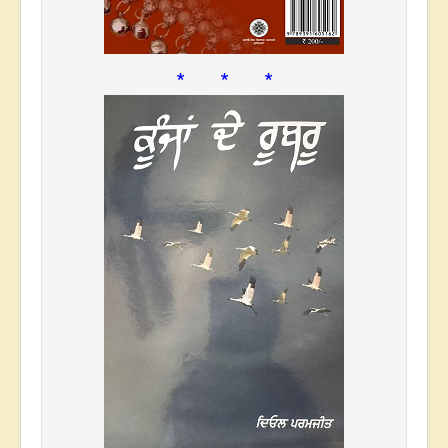
* * *