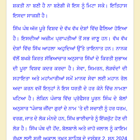
ਸ਼ਕਤੀ ਨਾ ਬਣੀ ਹੈ ਨਾ ਬਣੇਗੀ ਜੋ ਇਸ ਨੂੰ ਮਿਟਾ ਸਕੇ
।
ਇਤਿਹਾਸ
ਇਸਦਾ ਸਾਕਸ਼ੀ ਹੈ
।
ਸਿੱਖ ਪੰਥ ਅੱਜ ਪੂਰੇ ਵਿਸ਼ਵ ਦੇ ਵੱਖ ਵੱਖ ਦੇਸ਼ਾਂ ਵਿੱਚ ਫੈਲਿਆ ਹੋਇਆ
ਹੈ
।
ਇਸਦੀਆਂ ਅਜ਼ੀਮ ਪ੍ਰਾਪਤੀਆਂ ਤੋਂ ਸਭ ਜਾਣੂ ਹਨ
।
ਵੱਖ ਵੱਖ
ਦੇਸ਼ਾਂ ਵਿੱਚ ਸਿੱਖ ਆਹਲਾ ਅਹੁਦਿਆਂ ਉੱਤੇ ਤਾਇਨਾਤ ਹਨ
।
ਨਾਨਕ
ਵੱਲੋਂ ਬਖਸ਼ੇ ਕਿਰਤ ਸੱਭਿਆਚਾਰ ਅਨੁਸਾਰ ਸਿੱਖਾਂ ਦੇ ਕਿਰਤੀ ਸੁਭਾਅ
ਦੀ ਪੂਰਾ ਵਿਸ਼ਵ ਕਦਰ ਕਰਦਾ ਹੈ
।
ਸੇਵਾ
,
ਸਿਮਰਨ
,
ਲੋੜਵੰਦਾਂ ਦੀ
ਸਹਾਇਤਾ ਅਤੇ ਮਹਾਂਮਾਰੀਆਂ ਸਮੇਂ ਮਾਨਵ ਸੇਵਾ ਲਈ ਮਹਾਨ ਰੋਲ
ਅਦਾ ਕਰਨ ਵਜੋਂ ਇਨ੍ਹਾਂ ਨੇ ਇਸ ਧਰਤੀ ਦੇ ਹਰ ਕੋਨੇ ਵਿੱਚ ਨਾਮਣਾ
ਖਟਿਆ ਹੈ
।
ਲੇਕਿਨ ਪੰਜਾਬ ਵਿੱਚ ਪ੍ਰੋਫੈਸਰ ਪੂਰਨ ਸਿੰਘ ਦੇ ਬੋਲਾਂ
ਅਨੁਸਾਰ “ਪੰਜਾਬ ਜੀਂਦਾ ਗੁਰਾਂ ਦੇ ਨਾਮ ’ਤੇ ਦੀ ਸਚਾਈ ਨੂੰ ਹਰ ਧਰਮ
,
ਵਰਗ
,
ਜਾਤ ਦੇ ਲੋਕ ਮੰਨਦੇ ਹਨ
,
ਸਿੱਖ ਭਾਈਚਾਰੇ ਨੂੰ ਇੱਕਜੁੱਟ ਹੋਣ ਦੀ
ਲੋੜ ਹੈ
।
ਸਿੱਖ ਪੰਥ ਦੀ ਹੋਂਦ
,
ਬੋਲਬਾਲੇ ਅਤੇ ਜਾਹੋ ਜਲਾਲ ਨੂੰ ਕਾਇਮ
ਰੱਖਣ ਲਈ ਸ੍ਰੀ ਅਕਾਲ ਤਖਤ ਸਾਹਿਬ ਦੇ ਦਸੰਬਰ
2,
ਸਨ
2024