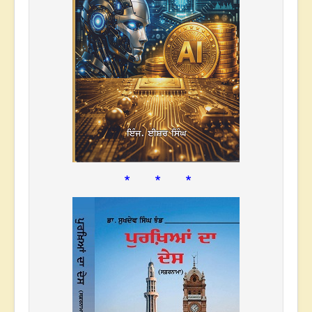
* * *