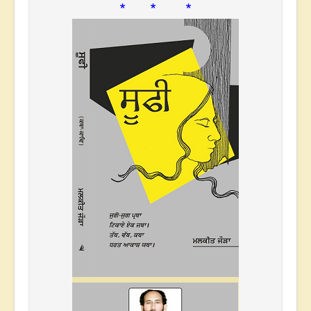
* * *