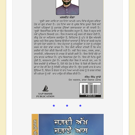
* * *