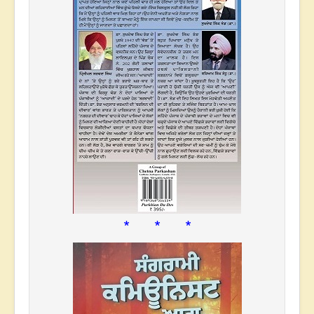
* * *