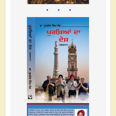
* * *