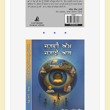
* * *