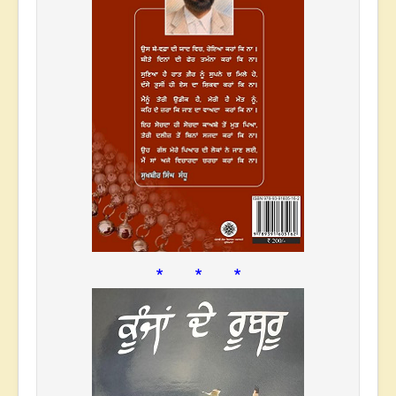
* * *