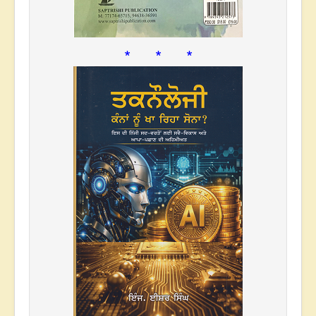
* * *