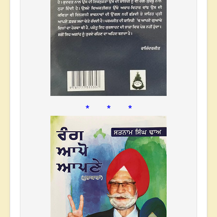
* * *