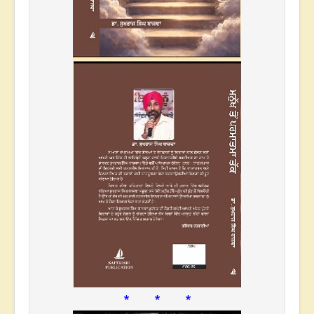
* * *