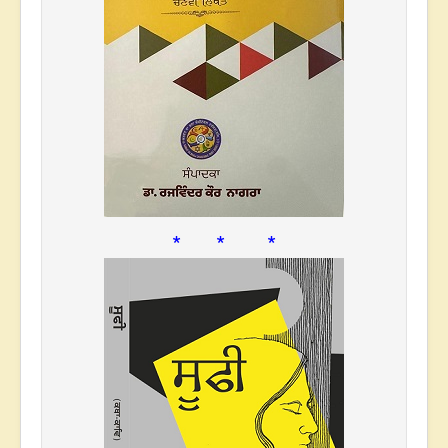
* * *