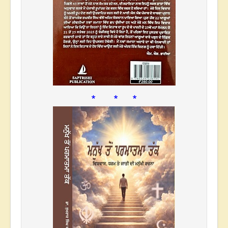
* * *