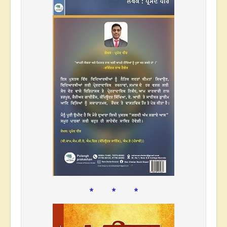
* * *