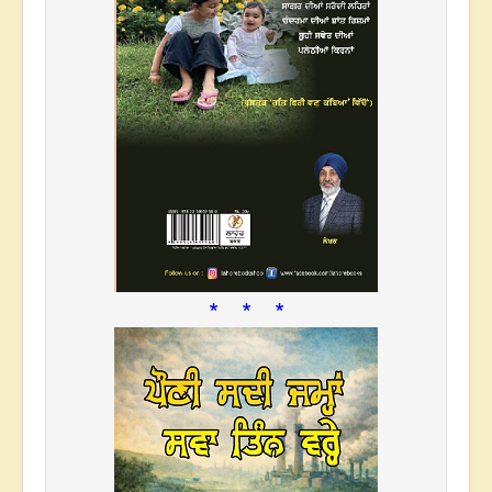
* * *