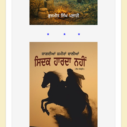
* * *