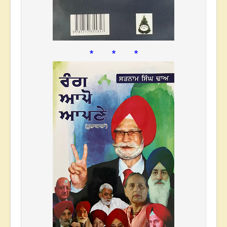
* * *