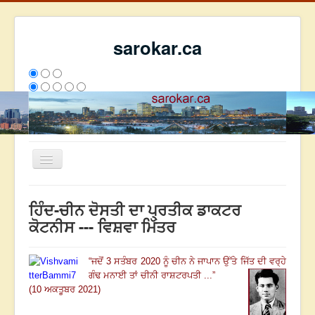
sarokar.ca
Toggle
Navigation
ਮੁੱਖ ਪੰਨਾ
ਹਿੰਦ-ਚੀਨ ਦੋਸਤੀ ਦਾ ਪ੍ਰਤੀਕ ਡਾਕਟਰ
ਰਚਨਾਵਾਂ
ਕੋਟਨੀਸ --- ਵਿਸ਼ਵਾ ਮਿੱਤਰ
ਸਰੋਕਾਰ ਦੇ ਲੇਖਕ
“
ਜਦੋਂ
3
ਸਤੰਬਰ
2020
ਨੂੰ ਚੀਨ ਨੇ ਜਾਪਾਨ ਉੱਤੇ ਜਿੱਤ ਦੀ ਵਰ੍ਹੇ
ਸੰਪਰਕ
ਗੰਢ ਮਨਾਈ ਤਾਂ ਚੀਨੀ ਰਾਸ਼ਟਰਪਤੀ ...
”
We have 304 guests and no members online
(10 ਅਕਤੂਬਰ 2021)
ਇਸ ਹਫਤੇ
36120
ਇਸ ਮਹੀਨੇ
44911
2808686