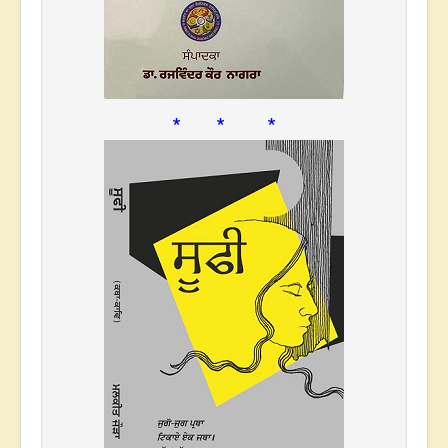
* * *