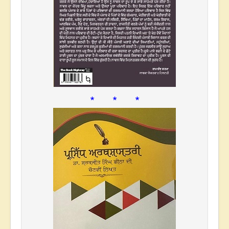
* * *