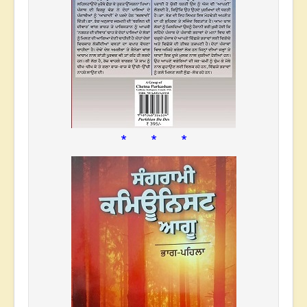
* * *