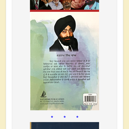
* * *