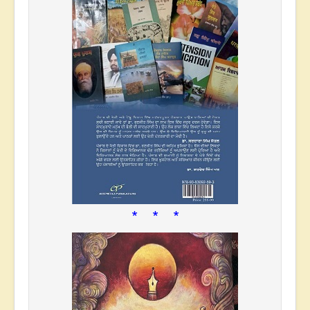
* * *