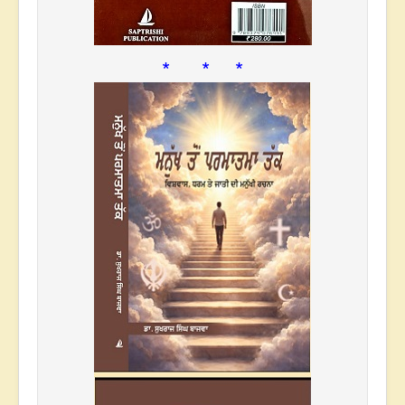
* * *