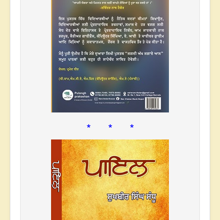
* * *