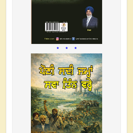
* * *