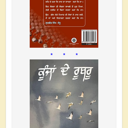
* * *