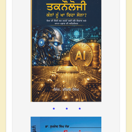
* * *