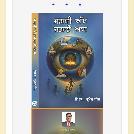
* * *