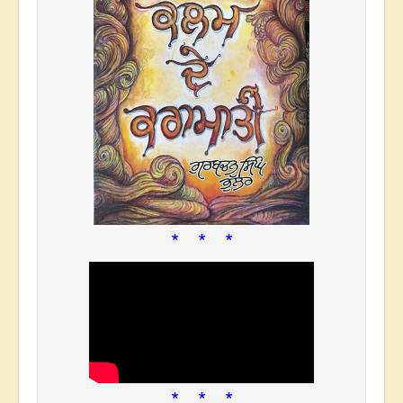
* * *
* * *