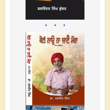
* * *