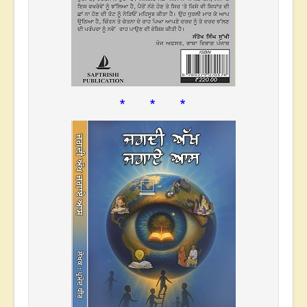
* * *