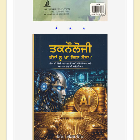
* * *