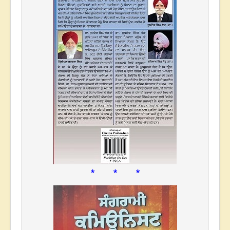
* * *