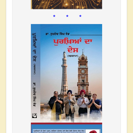
* * *