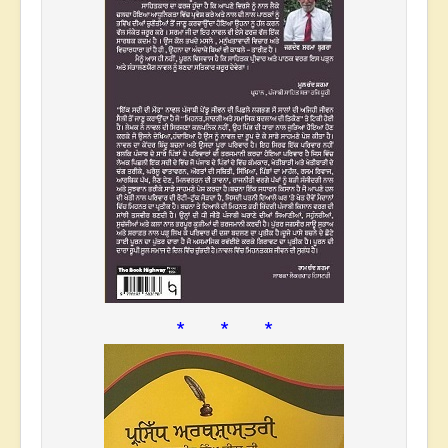
* * *