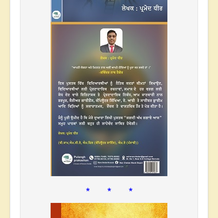
* * *