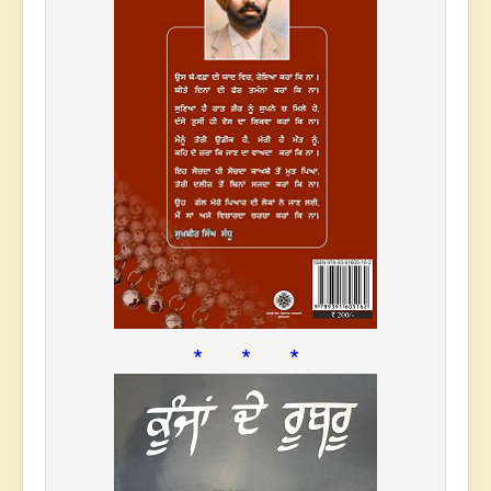
* * *