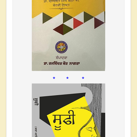
* * *