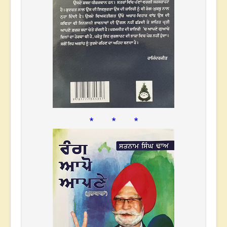
* * *