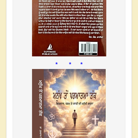
* * *