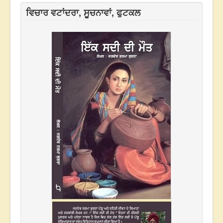
ਵਿਚਾਰ ਵਟਾਂਦਰਾ, ਸੂਚਨਾਵਾਂ, ਫੁਟਕਲ