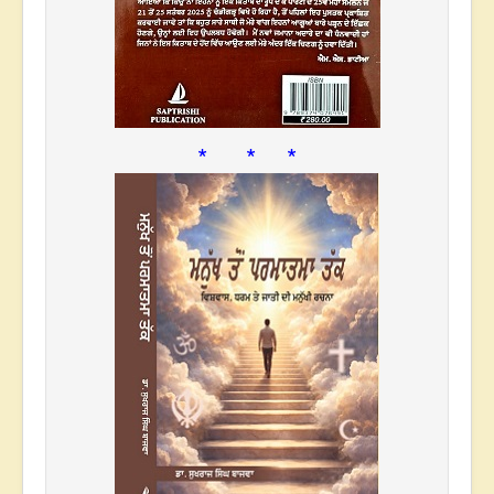
* * *