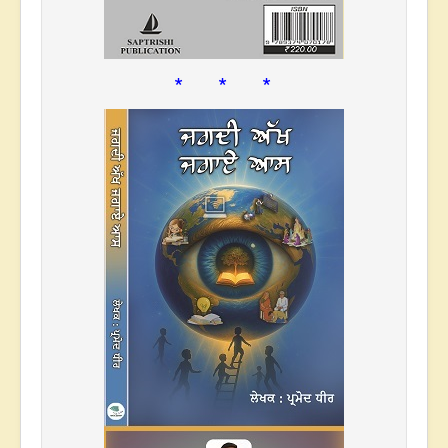
* * *