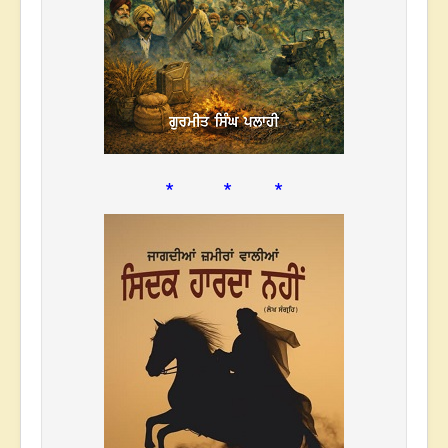
* * *