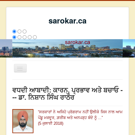
sarokar.ca
Toggle
Navigation
ਮੁੱਖ ਪੰਨਾ
ਵਧਦੀ ਆਬਾਦੀ: ਕਾਰਨ, ਪ੍ਰਭਾਵ ਅਤੇ ਬਚਾਓ -
ਰਚਨਾਵਾਂ
-- ਡਾ. ਨਿਸ਼ਾਨ ਸਿੰਘ ਰਾਠੌਰ
ਸਰੋਕਾਰ ਦੇ ਲੇਖਕ
“
ਸਰਕਾਰਾਂ ਨੇ ਅਜਿਹੇ ਪ੍ਰੋਗਰਾਮ ਨਹੀਂ ਉਲੀਕੇ ਜਿਸ ਨਾਲ ਆਮ
ਸੰਪਰਕ
ਪੇਂਡੂ ਮਜ਼ਦੂਰ
, ਗ਼ਰੀਬ ਅਤੇ
ਅਨਪੜ੍ਹ ਬੰਦੇ ਨੂੰ ...
”
We have 230 guests and no members online
(5 ਜੁਲਾਈ 2018)
ਇਸ ਹਫਤੇ
26535
ਇਸ ਮਹੀਨੇ
35326
2799101