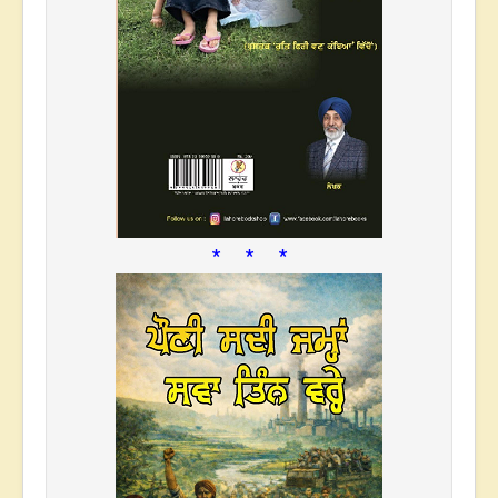
* * *