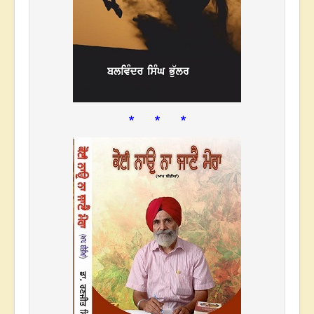
* * *