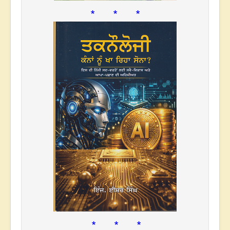
* * *
* * *