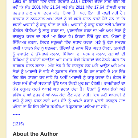
1991 ਦੀ ਗਿਣਤੀ ਵਿੱਚ ਵਧਣ ਰਫ਼ਤਾਰ 23.87 ਫ਼ੀਸਦੀ
ਦਰਜ਼ ਕੀਤੀ ਗਈ ਸੀ
ਜਦੋਂ ਕਿ ਸੰਨ
2001 ਵਿੱਚ 21.54 ਅਤੇ ਸੰਨ 2011 ਵਿੱਚ 17.64
ਫ਼ੀਸਦੀ ਵਧਣ
ਰਫ਼ਤਾਰ ਨਾਲ ਵਾਧਾ ਦਰਜ ਕੀਤਾ ਗਿਆ ਹੈ
।
ਪਰ
, ਇੰਨਾ ਹੀ ਕਾਫ਼ੀ ਨਹੀਂ ਹੈ
।
ਸਰਕਾਰ ਨੇ ਨਾਲ-ਨਾਲ ਆਮ ਲੋਕਾਂ ਨੂੰ ਵੀ ਵਧੇਰੇ ਯਤਨ ਕਰਨੇ ਪੈਣੇ ਹਨ ਤਾਂ ਕਿ
ਵਧਦੀ
ਆਬਾਦੀ ਨੂੰ ਕਾਬੂ ਕੀਤਾ ਜਾ ਸਕੇ
।
ਆਬਾਦੀ ਨੂੰ ਕਾਬੂ ਕਰਨ ਲਈ
'ਪਰਿਵਾਰ
ਕੰਟਰੋਲ ਨੀਤੀਆਂ' ਨੂੰ ਲਾਗੂ ਕਰਨ ਦਾ, ਪ੍ਰਚਾਰਿਤ
ਕਰਨ ਦਾ ਅਤੇ ਆਮ ਲੋਕਾਂ ਨੂੰ
ਜਾਗਰੂਕ ਕਰਨ ਦਾ ਸਮਾਂ ਆ ਗਿਆ ਹੈ
।
ਇਹਨਾਂ ਵਿੱਚੋਂ ਕੁੱਝ
ਹਨ: ਔਰਤਾਂ ਨੂੰ
ਸਿੱਖਿਅਤ ਕਰਨਾ
, ਸਿਹਤ ਸਹੂਲਤਾਂ ਵਿੱਚ ਸੁਧਾਰ ਕਰਨਾ, ਮੁੰਡੇ ਨੂੰ
ਵੱਡਾ ਸਮਝਣ
ਵਾਲੀ ਪੁਰਾਤਨ ਸੋਚ ਨੂੰ ਬਦਲਣਾ
, ਬੱਚਿਆਂ ਦੇ ਜਨਮ ਵਿੱਚ ਅੰਤਰ ਰੱਖਣਾ, ਨਸਬੰਦੀ
ਨੂੰ ਵਧਾਉਣ ਦੇ ਉੱਪਰਾਲੇ ਕਰਨਾ, ਸਿੱਖਿਆ ਦਾ ਪ੍ਰਸਾਰ ਕਰਨਾ, ਕੁੜੀਆਂ ਦੀ
ਸਿੱਖਿਆ ਨੂੰ ਯਕੀਨੀ ਬਣਾਉਣਾ ਅਤੇ ਸਮਾਜ ਸੇਵੀ ਸੰਸਥਾਵਾਂ ਵੱਲੋਂ ਹੇਠਲੇ ਪੱਧਰ ਤੱਕ
ਸਾਰਥਕ ਯਤਨ ਕਰਨਾ
।
ਅੱਜ ਲੋੜ ਹੈ ਕਿ ਜਾਗਰੂਕ ਲੋਕ ਅੱਗੇ ਆਉਣ
ਅਤੇ ਆਮ
ਲੋਕਾਂ ਨੂੰ ਆਬਾਦੀ ਦੇ ਵਾਧੇ ਦੇ ਨੁਕਸਾਨ ਦੱਸਣ ਤਾਂ ਕਿ ਹਰ ਭਾਰਤੀ ਦੇ ਮਨ
ਵਿੱਚ
ਇਹ ਗੱਲ ਧਾਰਨਾ ਕਰ ਜਾਵੇ ਕਿ ਅਸੀਂ ਆਬਾਦੀ ਨੂੰ ਕਾਬੂ ਕਰਨਾ ਹੈ
।
ਕੇਵਲ ਤੇ
ਕੇਵਲ
ਸਮੇਂ ਦੀਆਂ ਸਰਕਾਰਾਂ ਉੱਤੇ ਆਸ ਰੱਖਣੀ ਮੂਰਖ਼ਤਾ ਹੋਵੇਗੀ
।
ਰਾਜਨੀਤਕਾਂ ਦਾ
ਕੰਮ ਹਕੂਮਤ ਕਰਕੇ
ਆਪਣੇ ਘਰ ਭਰਨਾ ਹੁੰਦਾ ਹੈ
।
ਉਹਨਾਂ ਨੂੰ ਆਮ ਲੋਕਾਂ ਅਤੇ
ਭਵਿੱਖ ਦੀਆਂ ਦੁਸ਼ਵਾਰੀਆਂ ਨਾਲ
ਕੋਈ ਲੈਣਾ-ਦੇਣਾ ਨਹੀਂ
।
ਇਸ ਲਈ ਆਬਾਦੀ ਦੇ
ਵਾਧੇ ਨੂੰ ਕਾਬੂ ਕਰਨ ਲਈ ਆਮ ਬੰਦੇ ਨੂੰ
ਆਪਣੇ ਫ਼ਰਜ਼ਾਂ ਪ੍ਰਤੀ ਜਾਗਰੁਕ ਹੋਣਾ
ਪਵੇਗਾ ਤਾਂ ਕਿ ਇਸ ਗੰਭੀਰ ਸਮੱਸਿਆ ਤੋਂ ਛੁਟਕਾਰਾ
ਪਾਇਆ ਜਾ ਸਕੇ
।
*****
(1215)
About the Author