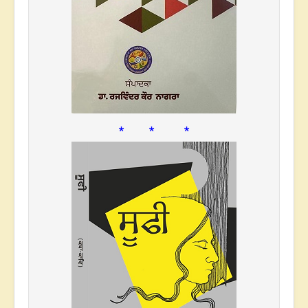
* * *