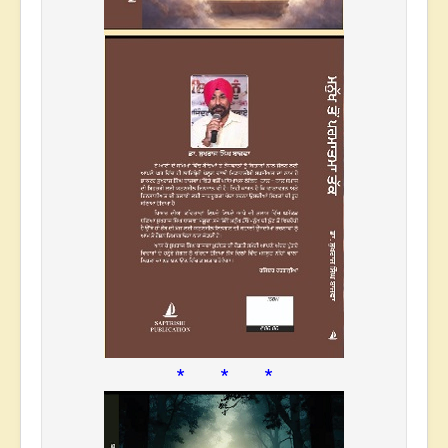
* * *