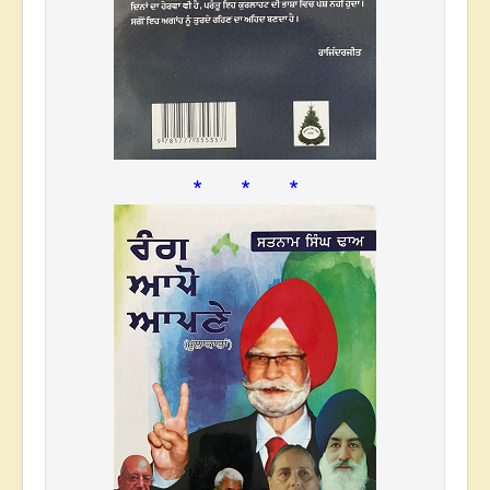
* * *