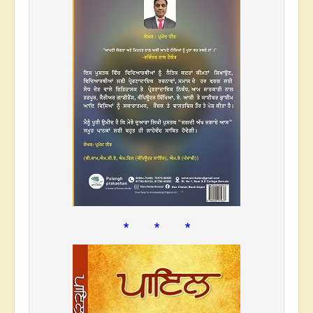
* * *