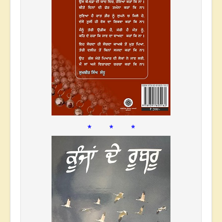
* * *