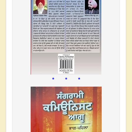
* * *