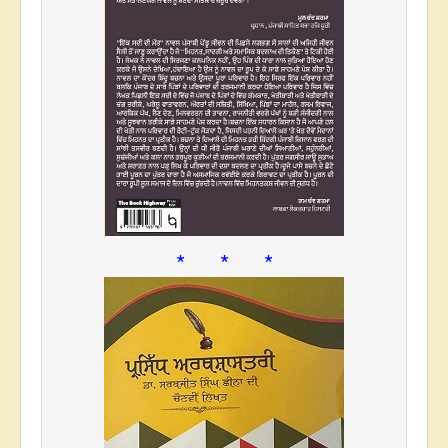
* * *