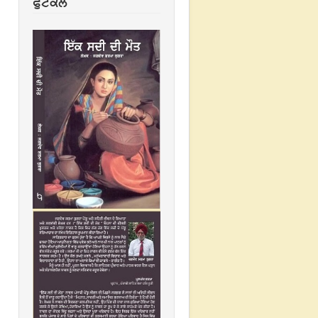
ਫੁਟਕਲ