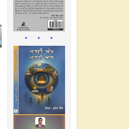
* * *