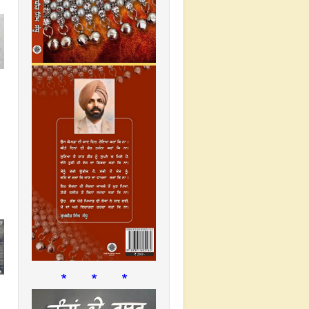
* * *