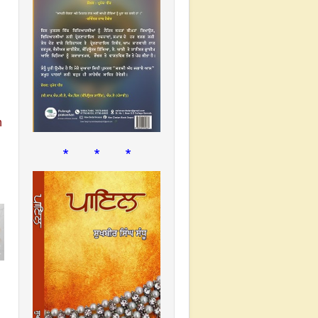
* * *