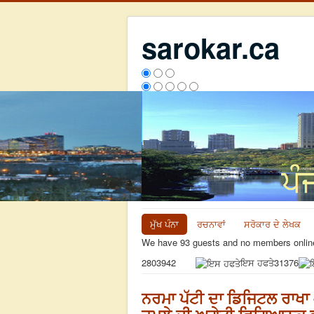
sarokar.ca
ਮੁੱਖ ਪੰਨਾ
ਰਚਨਾਵਾਂ
ਸਰੋਕਾਰ ਦੇ ਲੇਖਕ
We have 93 guests and no members onlin
ਇਸ ਹਫਤੇ
31376
2803942
ਨਰਮਾ ਪੱਟੀ ਦਾ ਡਿਜਿਟਲ ਰਾਖਾ - 