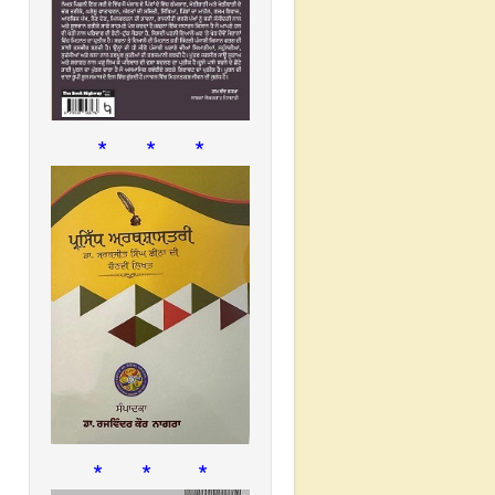
* * *
* * *