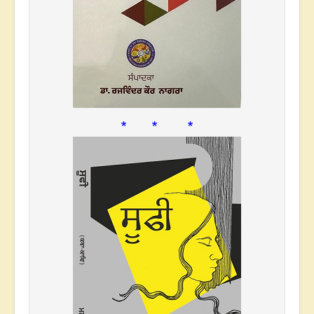
* * *