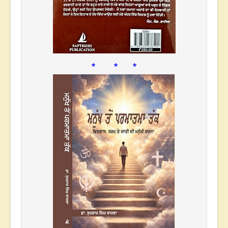
* * *