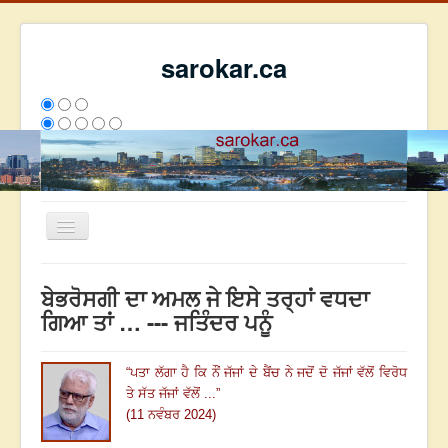
sarokar.ca
Toggle
Navigation
ਮੁੱਖ ਪੰਨਾ
ਬੇਭਰੋਸਗੀ ਦਾ ਅਮਲ ਜੇ ਇਸੇ ਤਰ੍ਹਾਂ ਵਧਦਾ
ਰਚਨਾਵਾਂ
ਗਿਆ ਤਾਂ … --- ਜਤਿੰਦਰ ਪਨੂੰ
ਸਰੋਕਾਰ ਦੇ ਲੇਖਕ
“
ਪਤਾ ਲੱਗਾ ਹੈ ਕਿ ਨੌਂ ਜੱਜਾਂ ਦੇ ਬੈਂਚ ਨੇ ਜਦੋਂ ਦੋ ਜੱਜਾਂ ਵੱਲੋਂ ਵਿਰੋਧ
ਸੰਪਰਕ
ਤੇ ਸੱਤ ਜੱਜਾਂ ਵੱਲੋਂ ...
”
We have 212 guests and no members online
(11 ਨਵੰਬਰ 2024)
ਇਸ ਹਫਤੇ
26487
ਇਸ ਮਹੀਨੇ
35278
2799053