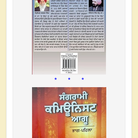
* * *