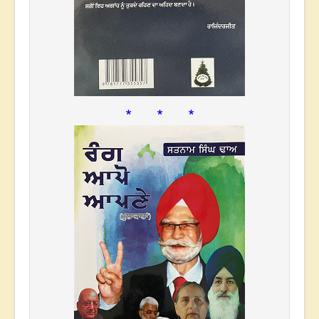
* * *