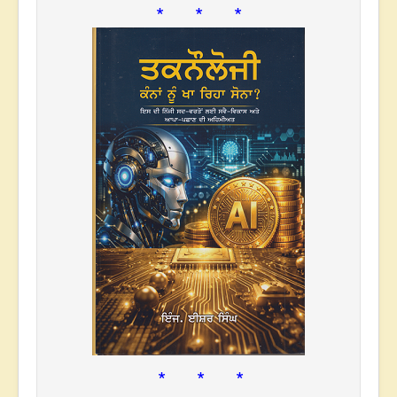
* * *
* * *