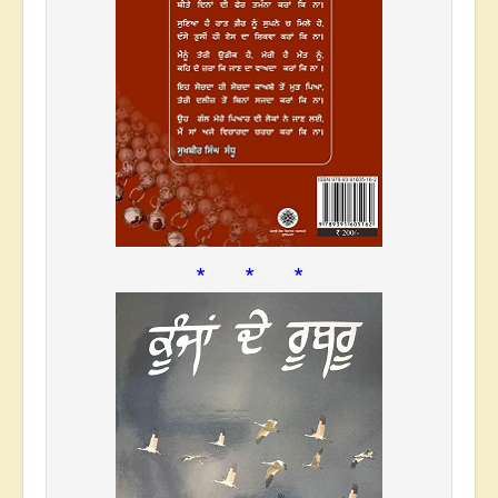
* * *