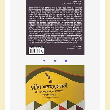
* * *