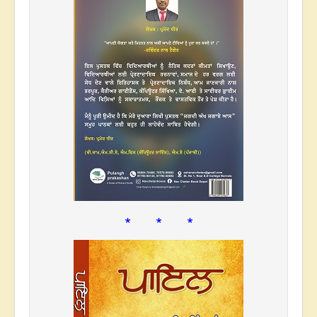
* * *