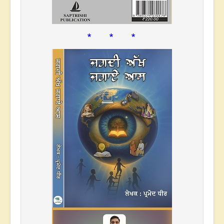
* * *