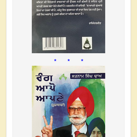
* * *