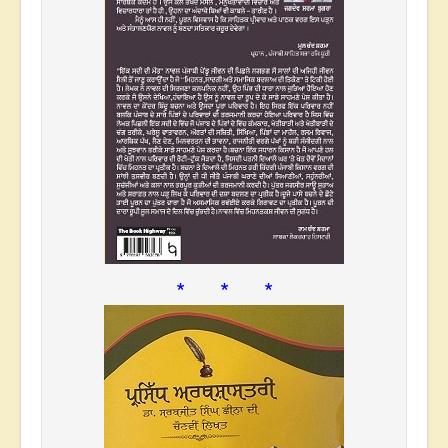
* * *