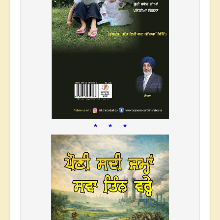
* * *