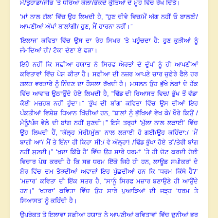
ਮੈਂ/ਤੁਹਾਡਾ/ਜੀਭ ’ਤੇ ਧਰਿਆ ਕੋਲਾ/ਭੌਂਕਦੇ ਕੁੱਤਿਆਂ ਦੇ ਮੂੰਹ ਵਿੱਚ ਰੱਖ ਦਿੱਤੈ
।
‘ਮਾਂ ਨਾਲ ਗੱਲ
’ ਵਿੱਚ ਉਹ ਲਿਖਦੀ ਹੈ, “ਹੁਣ ਦੀਵੇ ਵਿਚ/ਮੈਂ ਅੱਗ ਨਹੀਂ ਓ ਬਾਲਣੀ/
ਆਪਣੀਆਂ ਅੱਖਾਂ ਬਾਲਾਂਗੀ/ ਹੁਣ, ਮੈਂ ਹਾਰਨਾ ਨਹੀਂ
।”
'ਇਲਾਜ’ ਕਵਿਤਾ ਵਿੱਚ ਉਸ ਦਾ ਰੋਹ ਸਿਖਰ ’ਤੇ ਪਹੁੰਚਦਾ ਹੈ: ਹੁਣ ਕੁੜੀਆਂ ਨੂੰ
ਜੰਮਦਿਆਂ ਹੀ/ ਟੋਕਾ ਦੇਣਾ ਏ ਫੜਾ
।
ਇਹੋ ਨਹੀਂ ਕਿ ਸਫ਼ੀਆ ਹਯਾਤ ਨੇ ਸਿਰਫ ਔਰਤਾਂ ਦੇ ਦੁੱਖਾਂ ਨੂੰ ਹੀ ਆਪਣੀਆਂ
ਕਵਿਤਾਵਾਂ ਵਿੱਚ ਪੇਸ਼ ਕੀਤਾ ਹੈ
।
ਸਫ਼ੀਆ ਦੀ ਨਜ਼ਰ ਆਪਣੇ ਚਾਰ ਚੁਫ਼ੇਰੇ ਫੈਲੇ ਹਰ
ਗਲਤ ਵਰਤਾਰੇ ਨੂੰ ਨਿੰਦਣ ਦਾ ਹੌਸਲਾ ਰੱਖਦੀ ਹੈ
।
ਮਸਲਨ ਉਹ ਭੁੱਖੇ ਲੋਕਾਂ ਦੇ ਹੱਕ
ਵਿੱਚ ਆਵਾਜ਼ ਉਠਾਉਂਦੇ ਹੋਏ ਲਿਖਦੀ ਹੈ
, “ਢਿੱਡ ਦੀ ਰਿਆਸਤ ਵਿਚ/ ਭੁੱਖ ਤੋਂ ਵੱਡਾ
ਕੋਈ ਮਜ਼ਹਬ ਨਹੀਂ ਹੁੰਦਾ
।”
‘ਭੁੱਖ ਦੀ ਬਾਂਗ
’ ਕਵਿਤਾ ਵਿੱਚ ਉਸ ਦੀਆਂ ਇਹ
ਪੰਕਤੀਆਂ ਵਿਸ਼ੇਸ਼ ਧਿਆਨ ਖਿੱਚੀਆਂ ਹਨ, “ਬਾਲਾਂ ਨੂੰ ਭੁੱਖਿਆਂ ਵੇਖ ਕੇ/ ਖੌਰੇ ਕਿਉਂ /
ਮੈਨੂੰ/ਪੰਜ ਵੇਲੇ ਦੀ ਬਾਂਗ ਨਹੀਂ ਸੁਣਦੀ
।”
ਇਸੇ ਤਰ੍ਹਾਂ ‘ਮੁੱਲਾ ਨਾਲ ਲੜਾਈ
’ ਵਿੱਚ
ਉਹ ਲਿਖਦੀ ਹੈਂ, “ਕੱਲ੍ਹ ਮੇਰੀ/ਮੁੱਲਾ ਨਾਲ ਲੜਾਈ ਹੋ ਗਈ/ਉਹ ਕਹਿੰਦਾ:/ ‘ਮੈਂ
ਬਾਗੀ ਆ'/ ਮੈਂ ਤੇ ਇੰਨਾ ਹੀ ਕਿਹਾ ਸੀ:/ ਵੇ ਅੱਲ੍ਹਾ! /ਢਿੱਡ ਭੁੱਖਾ ਹੋਏ ਤਾਂ/ਤੇਰੀ ਬਾਂਗ
ਨਹੀਂ ਸੁਣਦੀ
।”
‘ਖੁਦਾ ਕਿੱਥੇ ਹੈ
’ ਵਿੱਚ ਉਹ ਸਾਰੇ ਧਰਮਾਂ ’ਤੇ ਹੀ ਚੋਟ ਕਰਦੀ ਹੋਈ
ਵਿਚਾਰ ਪੇਸ਼ ਕਰਦੀ ਹੈ ਕਿ ਸਭ ਧਰਮ ਇੱਕੋ ਜਿਹੇ ਹੀ ਹਨ, ਲਾਊਡ ਸਪੀਕਰਾਂ ਦੇ
ਸ਼ੋਰ ਵਿੱਚ ਦਮ ਤੋੜਦੀਆਂ ਅਵਾਜ਼ਾਂ ਇਹ ਪੁੱਛਦੀਆਂ ਹਨ ਕਿ “ਧਰਮ ਕਿੱਥੇ ਹੈ?
”
‘ਮਜ਼ਾਰ
’ ਕਵਿਤਾ ਦੀ ਇੱਕ ਸਤਰ ਹੈ, “ਸਾਨੂੰ ਸਿਰਫ ਮਜ਼ਾਰ ਬਣਾਉਣੇ ਹੀ ਆਉਂਦੇ
ਹਨ
।”
‘ਖਤਰਾ
’ ਕਵਿਤਾ ਵਿੱਚ ਉਹ ਸਾਰੇ ਪੁਆੜਿਆਂ ਦੀ ਜੜ੍ਹ ‘ਧਰਮ ਤੇ
ਸਿਆਸਤ’ ਨੂੰ ਕਹਿੰਦੀ ਹੈ
।
ਉਪਰੋਕਤ ਤੋਂ ਇਲਾਵਾ ਸਫ਼ੀਆ ਹਯਾਤ ਨੇ ਆਪਣੀਆਂ ਕਵਿਤਾਵਾਂ ਵਿੱਚ ਦੁਨੀਆਂ ਭਰ