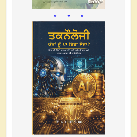
* * *