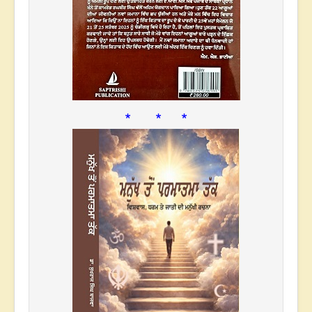
* * *