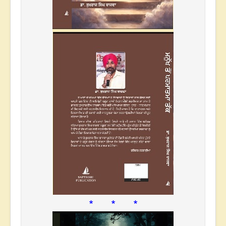
* * *