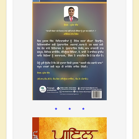
* * *