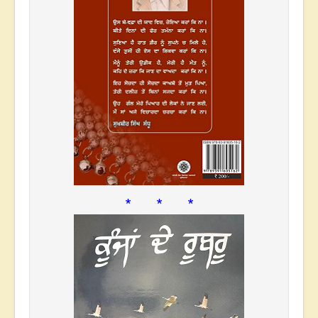
* * *