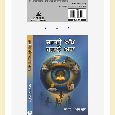
* * *