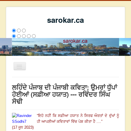
sarokar.ca
Toggle
Navigation
ਮੁੱਖ ਪੰਨਾ
ਲਹਿੰਦੇ ਪੰਜਾਬ ਦੀ ਪੰਜਾਬੀ ਕਵਿਤਾ: ਉਮਰਾਂ ਧੁੱਪਾਂ
ਰਚਨਾਵਾਂ
ਹੋਈਆਂ (ਸਫ਼ੀਆ ਹਯਾਤ) --- ਰਵਿੰਦਰ ਸਿੰਘ
ਸੋਢੀ
ਸਰੋਕਾਰ ਦੇ ਲੇਖਕ
ਸੰਪਰਕ
“
ਇਹੋ ਨਹੀਂ ਕਿ ਸਫ਼ੀਆ ਹਯਾਤ ਨੇ ਸਿਰਫ ਔਰਤਾਂ ਦੇ ਦੁੱਖਾਂ ਨੂੰ
We have 329 guests and no members online
ਹੀ ਆਪਣੀਆਂ ਕਵਿਤਾਵਾਂ ਵਿੱਚ ਪੇਸ਼ ਕੀਤਾ ਹੈ ....
”
ਇਸ ਹਫਤੇ
26863
ਇਸ ਮਹੀਨੇ
35654
2799429
(17 ਜੂਨ 2023)