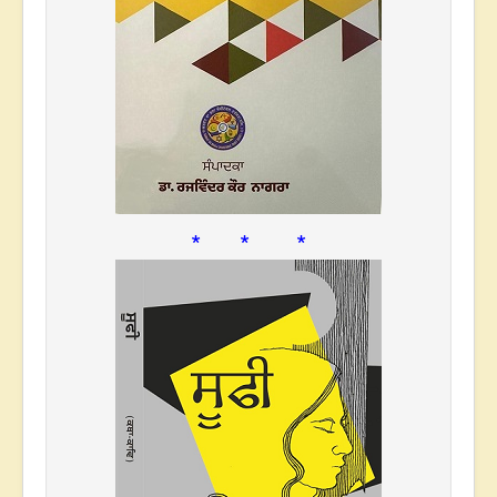
* * *