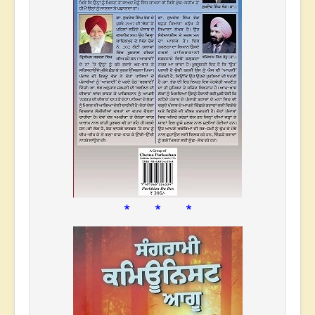
* * *