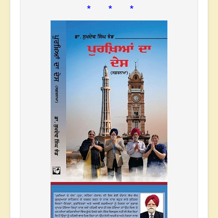
* * *