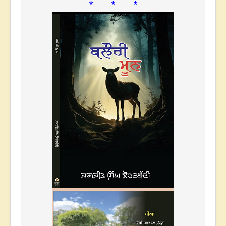
* * *