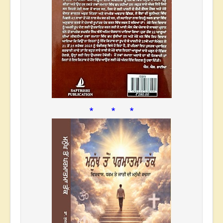
* * *