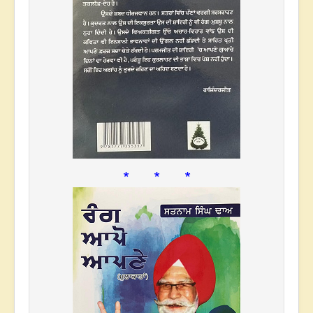
* * *