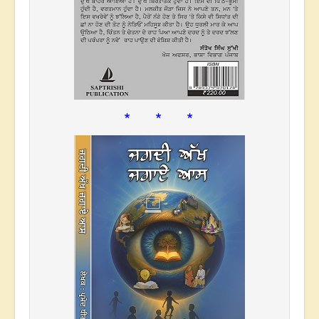
* * *