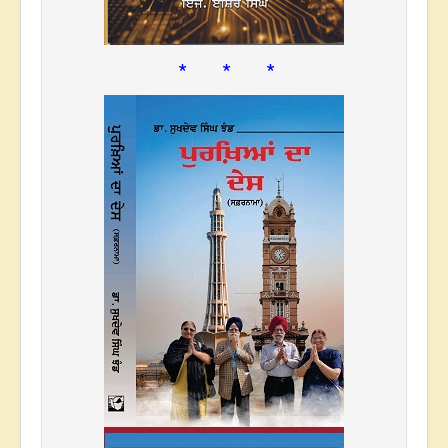
* * *