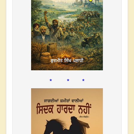
* * *