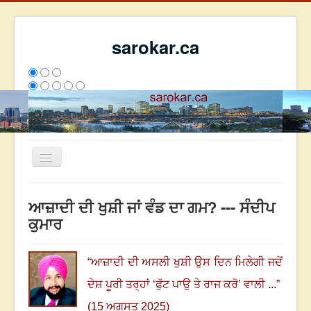
sarokar.ca
Toggle
Navigation
ਮੁੱਖ ਪੰਨਾ
ਆਜ਼ਾਦੀ ਦੀ ਖੁਸ਼ੀ ਜਾਂ ਵੰਡ ਦਾ ਗਮ? --- ਸੰਦੀਪ
ਰਚਨਾਵਾਂ
ਕੁਮਾਰ
ਸਰੋਕਾਰ ਦੇ ਲੇਖਕ
ਸੰਪਰਕ
“
ਆਜ਼ਾਦੀ ਦੀ ਅਸਲੀ ਖੁਸ਼ੀ ਉਸ ਦਿਨ ਮਿਲੇਗੀ ਜਦੋਂ
We have 122 guests and no members online
ਦੇਸ਼ ਪੂਰੀ ਤਰ੍ਹਾਂ ‘ਫੁੱਟ ਪਾਉ ਤੇ ਰਾਜ ਕਰੋ’ ਵਾਲੀ ...
”
ਇਸ ਹਫਤੇ
23535
ਇਸ ਮਹੀਨੇ
32326
2796101
(15 ਅਗਸਤ 2025)