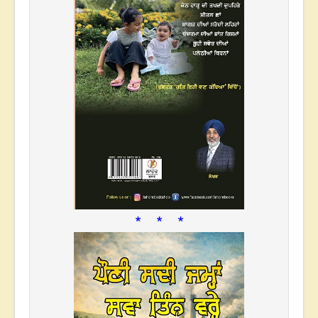
* * *