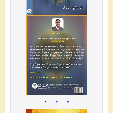
* * *