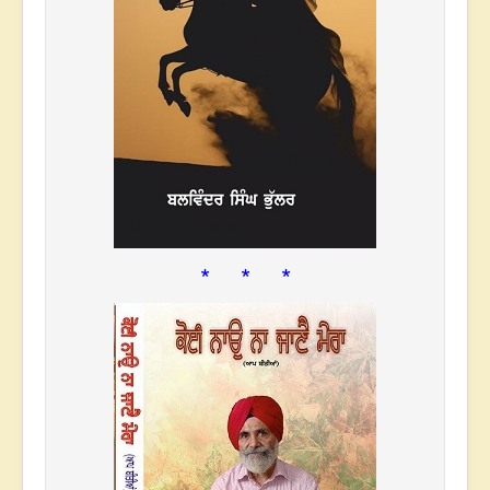
* * *