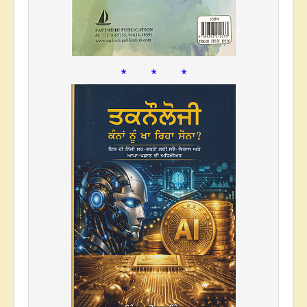
* * *