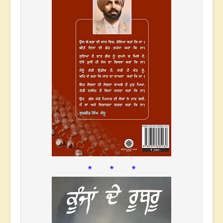
* * *