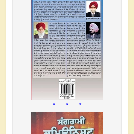
* * *