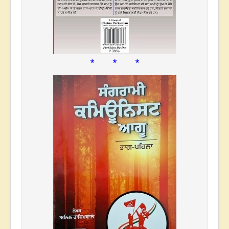
* * *