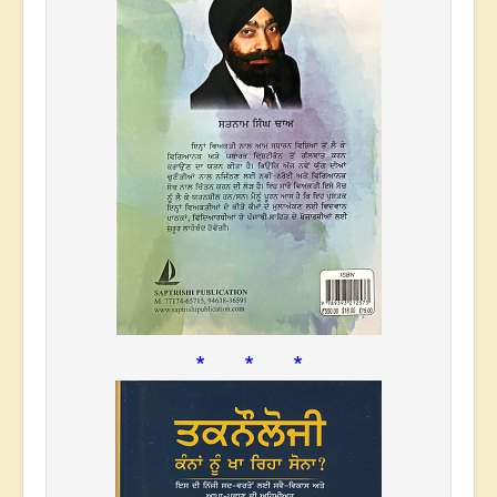
* * *