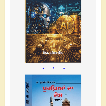
* * *