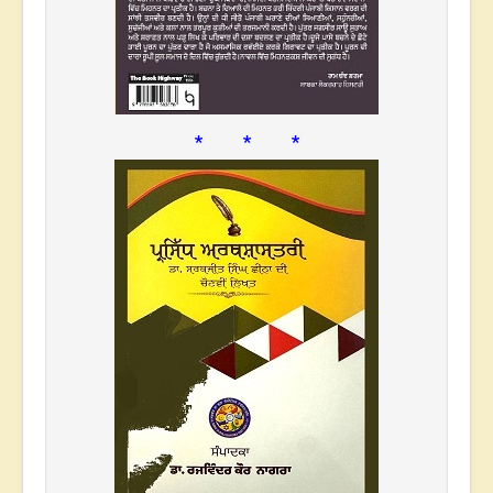
* * *