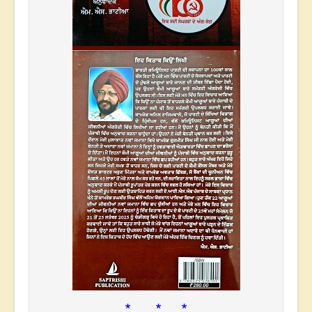
* * *