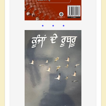
* * *