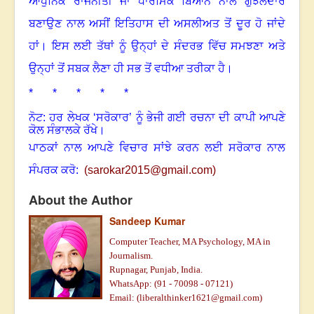
ਆਧੁਨਿਕ ਰਾਜਨੀਤੀ ਜਾਂ ਧਾਰਮਿਕ ਬਿਆਨ ਨਾਲ ਗੁੰਝਲਦਾਰ
ਬਣਾਉਣ ਨਾਲ ਅਸੀਂ ਇਤਿਹਾਸ ਦੀ ਅਸਲੀਅਤ ਤੋਂ ਦੂਰ ਹੋ ਜਾਂਦੇ
ਹਾਂ। ਇਸ ਲਈ ਤੱਥਾਂ ਨੂੰ ਉਨ੍ਹਾਂ ਦੇ ਸੰਦਰਭ ਵਿੱਚ ਸਮਝਣਾ ਅਤੇ
ਉਨ੍ਹਾਂ ਤੋਂ ਸਬਕ ਲੈਣਾ ਹੀ ਸਭ ਤੋਂ ਵਧੀਆ ਤਰੀਕਾ ਹੈ।
* * * * *
ਨੋਟ: ਹਰ ਲੇਖਕ ‘ਸਰੋਕਾਰ’ ਨੂੰ ਭੇਜੀ ਗਈ ਰਚਨਾ ਦੀ ਕਾਪੀ ਆਪਣੇ
ਕੋਲ ਸੰਭਾਲਕੇ ਰੱਖੇ।
ਪਾਠਕਾਂ ਨਾਲ ਆਪਣੇ ਵਿਚਾਰ ਸਾਂਝੇ ਕਰਨ ਲਈ ਸਰੋਕਾਰ ਨਾਲ
ਸੰਪਰਕ ਕਰੋ:
(
sarokar2015@gmail.c
om)
About the Author
Sandeep Kumar
Computer Teacher, MA Psychology, MA in
Journalism.
Rupnagar, Punjab, India.
WhatsApp: (
91 - 70098 - 07121)
Email: (liberalthinker
1621
@gmail.com)