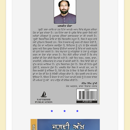
* * *