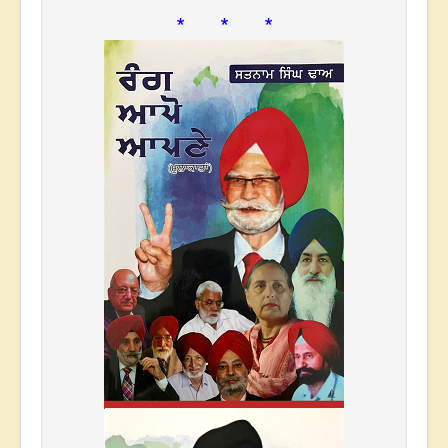
* * *