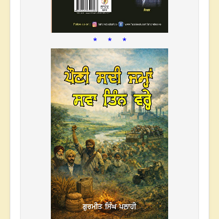
* * *