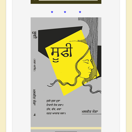
* * *