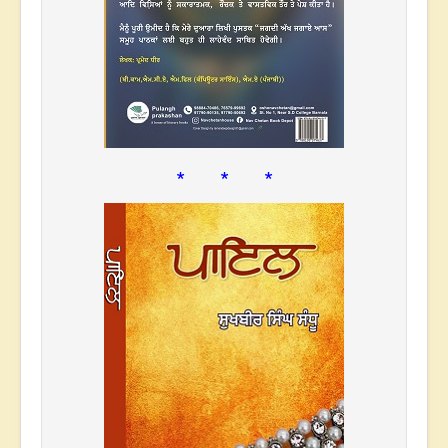
* * *