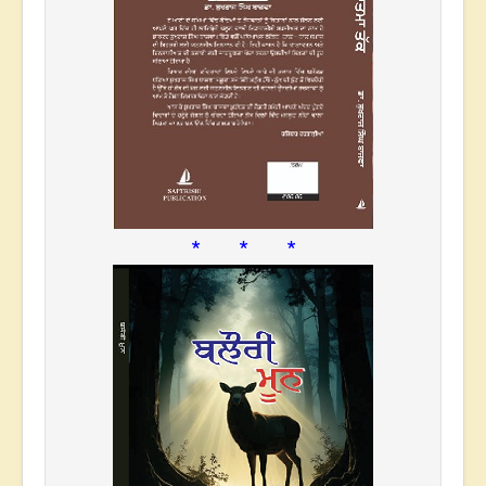
* * *