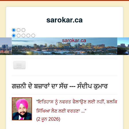
sarokar.ca
Toggle
Navigation
ਮੁੱਖ ਪੰਨਾ
ਗਜ਼ਨੀ ਦੇ ਬਜ਼ਾਰਾਂ ਦਾ ਸੱਚ --- ਸੰਦੀਪ ਕੁਮਾਰ
ਰਚਨਾਵਾਂ
ਸਰੋਕਾਰ ਦੇ ਲੇਖਕ
“
ਇਤਿਹਾਸ ਨੂੰ ਨਫਰਤ ਫੈਲਾਉਣ ਲਈ ਨਹੀਂ
,
ਬਲਕਿ
ਸੰਪਰਕ
ਸਿੱਖਿਆ ਲੈਣ ਲਈ ਵਰਤਣਾ ...
”
We have 101 guests and no members online
(2 ਜੂਨ 2026)
ਇਸ ਹਫਤੇ
10078
ਇਸ ਮਹੀਨੇ
57658
2821433