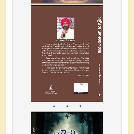
* * *