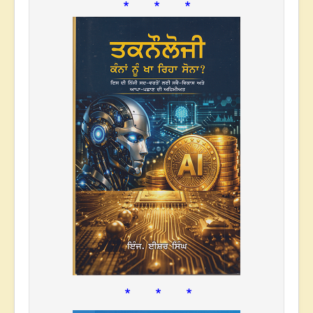
* * *
* * *