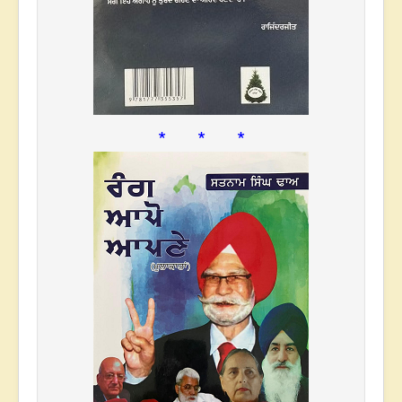
* * *