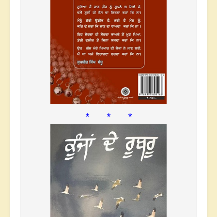
* * *