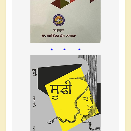
* * *