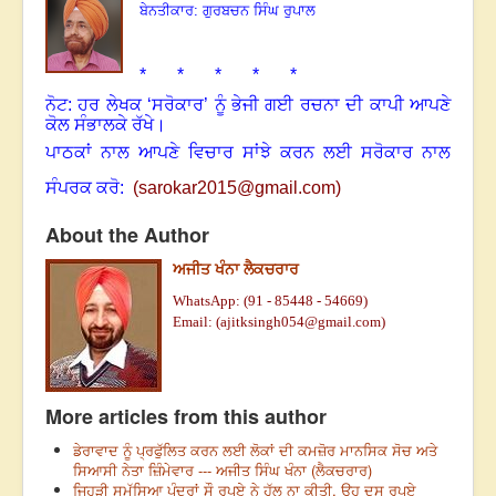
ਬੇਨਤੀਕਾਰ: ਗੁਰਬਚਨ ਸਿੰਘ ਰੁਪਾਲ
* * * * *
ਨੋਟ: ਹਰ ਲੇਖਕ ‘ਸਰੋਕਾਰ’ ਨੂੰ ਭੇਜੀ ਗਈ ਰਚਨਾ ਦੀ ਕਾਪੀ ਆਪਣੇ
ਕੋਲ ਸੰਭਾਲਕੇ ਰੱਖੇ।
ਪਾਠਕਾਂ ਨਾਲ ਆਪਣੇ ਵਿਚਾਰ ਸਾਂਝੇ ਕਰਨ ਲਈ ਸਰੋਕਾਰ ਨਾਲ
ਸੰਪਰਕ ਕਰੋ:
(
sarokar2015@gmail.c
om)
About the Author
ਅਜੀਤ ਖੰਨਾ ਲੈਕਚਰਾਰ
WhatsApp: (91 - 85448 - 54669)
Email: (ajitksingh054@gmail.com)
More articles from this author
ਡੇਰਾਵਾਦ ਨੂੰ ਪ੍ਰਫੁੱਲਿਤ ਕਰਨ ਲਈ ਲੋਕਾਂ ਦੀ ਕਮਜ਼ੋਰ ਮਾਨਸਿਕ ਸੋਚ ਅਤੇ
ਸਿਆਸੀ ਨੇਤਾ ਜ਼ਿੰਮੇਵਾਰ --- ਅਜੀਤ ਸਿੰਘ ਖੰਨਾ (ਲੈਕਚਰਾਰ)
ਜਿਹੜੀ ਸਮੱਸਿਆ ਪੰਦਰਾਂ ਸੌ ਰੁਪਏ ਨੇ ਹੱਲ ਨਾ ਕੀਤੀ, ਉਹ ਦਸ ਰੁਪਏ