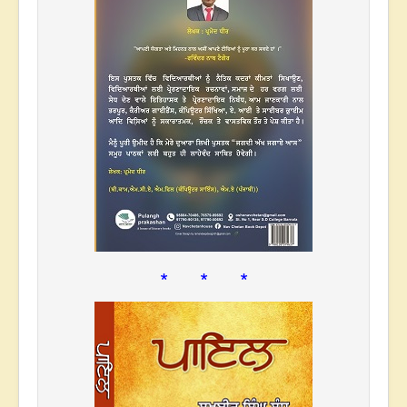
* * *