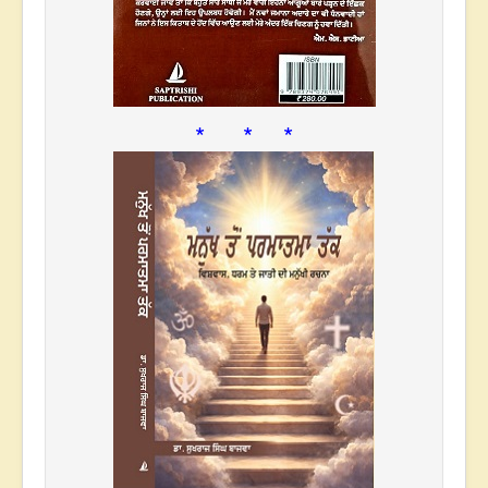
* * *