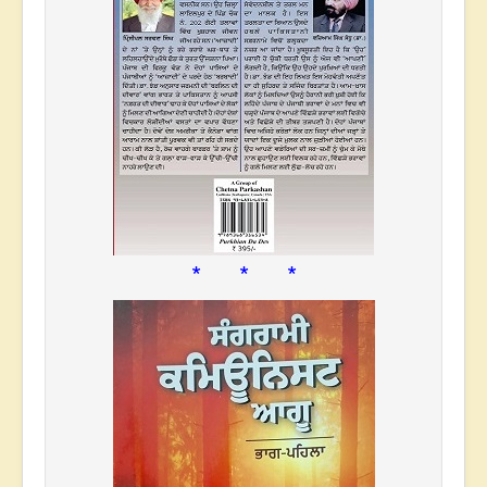
* * *