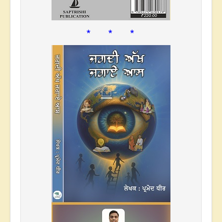
* * *