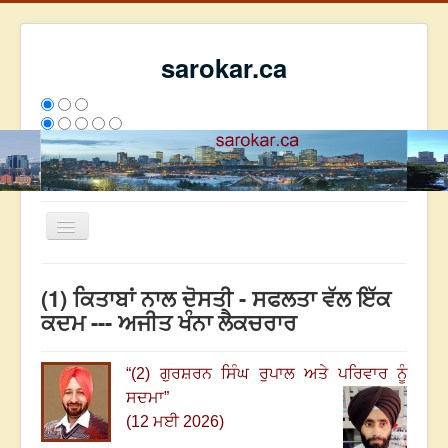
sarokar.ca
Toggle
Navigation
ਮੁੱਖ ਪੰਨਾ
(1) ਕਿਤਾਬਾਂ ਨਾਲ ਦੋਸਤੀ - ਸਫਲਤਾ ਵੱਲ ਇੱਕ
ਰਚਨਾਵਾਂ
ਕਦਮ --- ਅਜੀਤ ਖੰਨਾ ਲੈਕਚਰਾਰ
ਸਰੋਕਾਰ ਦੇ ਲੇਖਕ
“(2)
ਗੁਰਸ਼ਰਨ ਸਿੰਘ ਰੁਪਾਲ ਅਤੇ ਪਰਿਵਾਰ ਨੂੰ
ਸੰਪਰਕ
ਸਦਮਾ
”
We have 99 guests and no members online
(12 ਮਈ 2026)
ਇਸ ਹਫਤੇ
24893
ਇਸ ਮਹੀਨੇ
33684
2797459