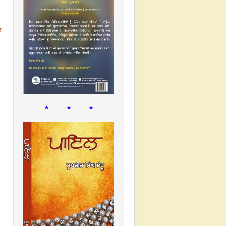
ਰ
* * *