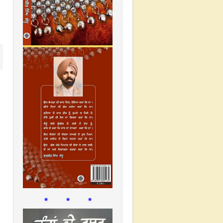
* * *