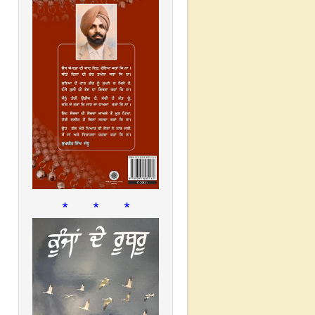
* * *