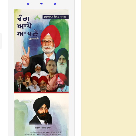
* * *