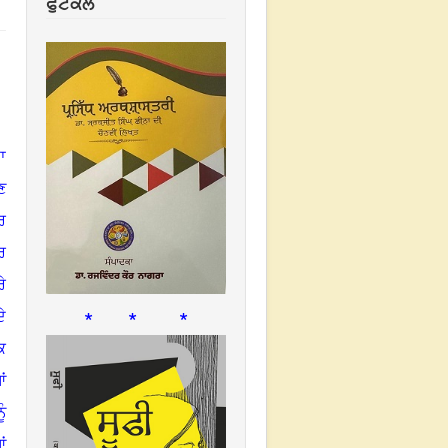
ਫੁਟਕਲ
ਾ
ਣ
ਰ
ਰ
ੇ
* * *
ੇ
ਕ
ਂ
ੰ
ਂ