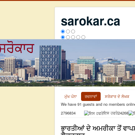
sarokar.ca
ਮੁੱਖ ਪੰਨਾ
ਰਚਨਾਵਾਂ
ਸਰੋਕਾਰ ਦੇ ਲੇਖਕ
We have 91 guests and no members onlin
ਇਸ ਹਫਤੇ
24268
2796834
ਭਾਰਤੀਆਂ ਦੇ ਅਮਰੀਕਾ ਤੋਂ ਵਾਪਸ