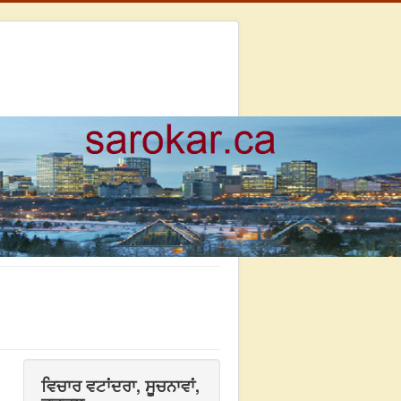
ਵਿਚਾਰ ਵਟਾਂਦਰਾ, ਸੂਚਨਾਵਾਂ,