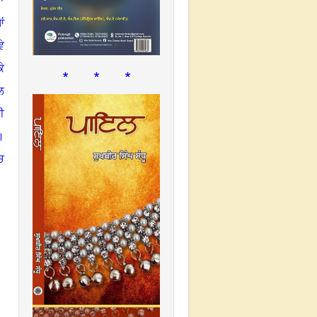
ਾ
ਂ
ੇ
ੇ
* * *
ਲ
ੀ
।
ਚ