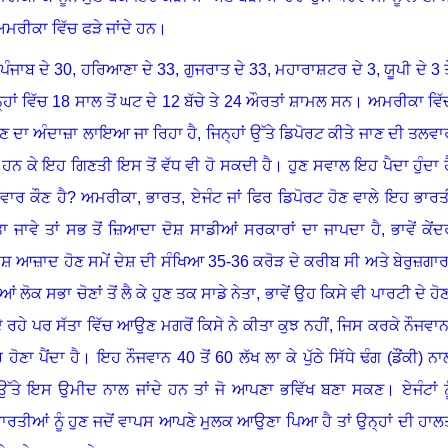
 ਅਮਰੀਕਾ ਵਿੱਚ ਫੜੇ ਜਾਂਦੇ ਹਨ
।
ਪੰਜਾਬ ਦੇ
30,
ਹਰਿਆਣਾ ਦੇ
33,
ਗੁਜਰਾਤ ਦੇ
33,
ਮਹਾਰਾਸ਼ਟਰ ਦੇ
3,
ਯੂਪੀ ਦੇ
3
ਤ
ਹਾਂ ਵਿੱਚ
18
ਸਾਲ ਤੋਂ ਘਟ ਦੇ
12
ਬੱਚੇ ਤੇ
24
ਔਰਤਾਂ ਸ਼ਾਮਲ ਸਨ
।
ਅਮਰੀਕਾ ਵਿੱ
 ਹੋਣ ਦਾ ਅੰਦਾਜ਼ਾ ਲਾਇਆ ਜਾ ਰਿਹਾ ਹੈ, ਜਿਨ੍ਹਾਂ ਉੱਤੇ ਡਿਪੋਰਟ ਕੀਤੇ ਜਾਣ ਦੀ ਤਲਵਾ
ਨ ਕੇ ਇਹ ਗਿਣਤੀ ਇਸ ਤੋਂ ਵੱਧ ਵੀ ਹੋ ਸਕਦੀ ਹੈ
।
ਹੁਣ ਸਵਾਲ ਇਹ ਪੈਦਾ ਹੁੰਦਾ ਹ
ੇਵਾਰ ਕੌਣ ਹੈ
?
ਅਮਰੀਕਾ
,
ਭਾਰਤ
,
ਏਜੰਟ ਜਾਂ ਫਿਰ ਡਿਪੋਰਟ ਹੋਣ ਵਾਲੇ ਇਹ ਭਾਰਤ
ਾਵੇ ਤਾਂ ਸਭ ਤੋਂ ਜ਼ਿਆਦਾ ਦੋਸ਼ ਸਾਡੀਆਂ ਸਰਕਾਰਾਂ ਦਾ ਜਾਪਦਾ ਹੈ, ਭਾਵੇਂ ਕੇਂਦ
ੇਸ਼ ਆਜ਼ਾਦ ਹੋਣ ਸਮੇਂ ਦੇਸ਼ ਦੀ ਸੰਖਿਆ 35-36 ਕਰੋੜ ਦੇ ਕਰੀਬ ਸੀ ਅਤੇ ਬੇਰੁਜ਼ਗਾਰਾ
ਂ ਲੋਕ ਸਭਾ ਚੋਣਾਂ ਤੋਂ ਲੈ ਕੇ ਹੁਣ ਤਕ ਸਾਡੇ ਨੇਤਾ, ਭਾਵੇਂ ਉਹ ਕਿਸੇ ਵੀ ਪਾਰਟੀ ਦੇ ਹੋਣ
ੇ ਰਹੇ
ਪਰ ਸੱਤਾ ਵਿੱਚ ਆਉਣ ਮਗਰੋਂ ਕਿਸੇ ਨੇ ਕੀਤਾ ਕੁਝ ਨਹੀਂ, ਜਿਸ ਕਰਕੇ ਨੌਜਵਾਨਾ
 ਹੋਣਾ ਪੈਂਦਾ ਹੈ
।
ਇਹ ਨੌਜਵਾਨ
40
ਤੋਂ
60
ਲੱਖ ਲਾ ਕੇ ਪੁੱਠੇ ਸਿੱਧੇ ਢੰਗ (ਡੌਂਕੀ) ਨ
 ਉੱਤੇ ਇਸ ਉਮੀਦ ਨਾਲ ਜਾਂਦੇ ਹਨ ਤਾਂ ਜੋ ਆਪਣਾ ਭਵਿੱਖ ਬਣਾ ਸਕਣ
।
ਏਜੰਟਾਂ ਨ
ਹਾਂ ਭਾਰਤੀਆਂ ਨੂੰ ਹੁਣ ਜਦੋਂ ਵਾਪਸ ਆਪਣੇ ਮੁਲਕ ਆਉਣਾ ਪਿਆ ਹੈ ਤਾਂ ਉਨ੍ਹਾਂ ਦੀ ਹਾਲ