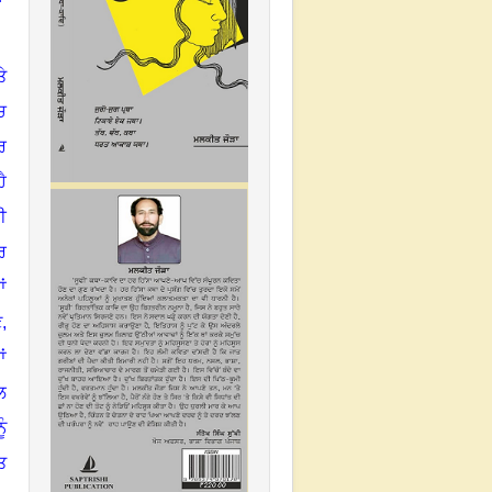
ੇ
ਚ
ਰ
ੈ
ੀ
ਰ
ਂ
,
ਂ
ਾਲ
ੂੰ
ਤ