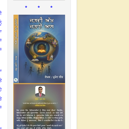
* * *
ੀ
ੰ
ਾ
ਂ
ਂ
ਾ
ੇ
ੇ
ੇ
ਂ