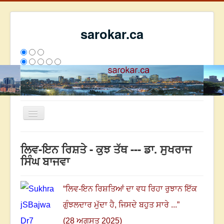
sarokar.ca
Toggle
Navigation
ਮੁੱਖ ਪੰਨਾ
ਲਿਵ-ਇਨ ਰਿਸ਼ਤੇ - ਕੁਝ ਤੱਥ --- ਡਾ. ਸੁਖਰਾਜ
ਰਚਨਾਵਾਂ
ਸਿੰਘ ਬਾਜਵਾ
ਸਰੋਕਾਰ ਦੇ ਲੇਖਕ
ਸੰਪਰਕ
“
ਲਿਵ-ਇਨ ਰਿਸ਼ਤਿਆਂ ਦਾ ਵਧ ਰਿਹਾ ਰੁਝਾਨ ਇੱਕ
We have 240 guests and no members online
ਗੁੰਝਲਦਾਰ ਮੁੱਦਾ ਹੈ
,
ਜਿਸਦੇ ਬਹੁਤ ਸਾਰੇ ...
”
ਇਸ ਹਫਤੇ
32504
ਇਸ ਮਹੀਨੇ
41295
2805070
(28 ਅਗਸਤ 2025)