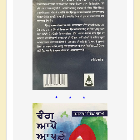
* * *