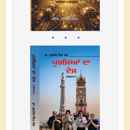
* * *