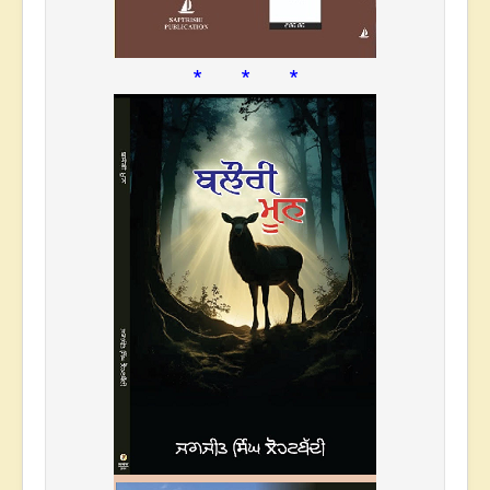
* * *