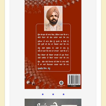
* * *