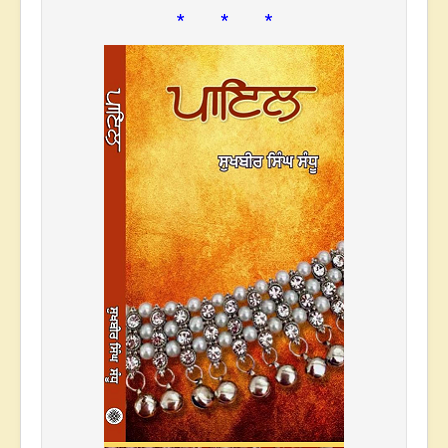
* * *