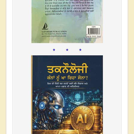
* * *