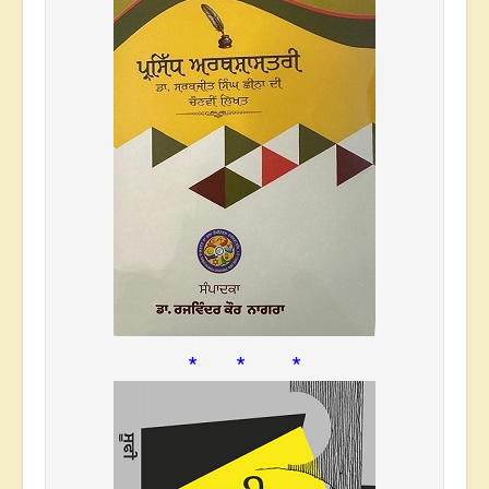
* * *