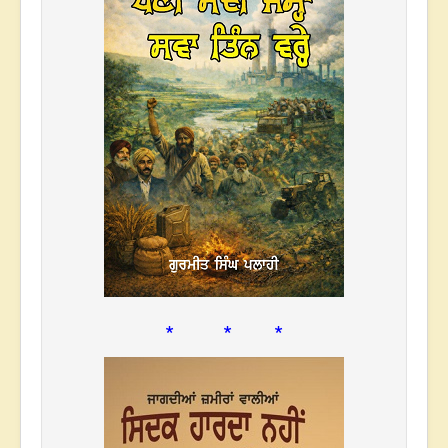
* * *