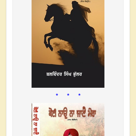
* * *