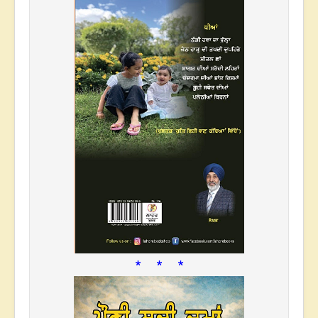
* * *