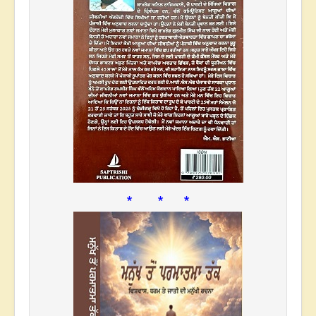
* * *