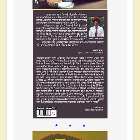
* * *