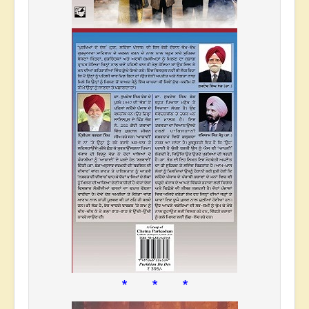
* * *