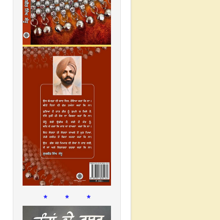
* * *