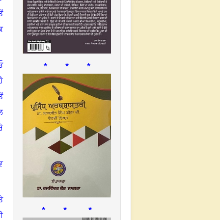
ਂ
ਕ
* * *
ਓ
ੈ
ਂ
ਲ
ੇ
ਵ
ੇ
* * *
ੀ