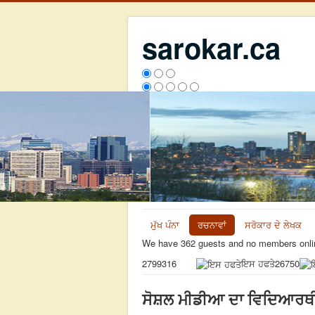
sarokar.ca
ਮੁੱਖ ਪੰਨਾ
ਰਚਨਾਵਾਂ
ਸਰੋਕਾਰ ਦੇ ਲੇਖਕ
We have 362 guests and no members onli
ਇਸ ਹਫਤੇ
26750
2799316
ਸੋਸ਼ਲ ਮੀਡੀਆ ਦਾ ਵਿਦਿਆਰਥੀ ਜ