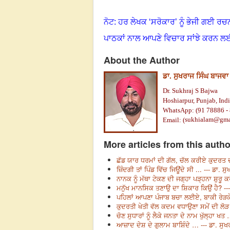
ਨੋਟ: ਹਰ ਲੇਖਕ ‘ਸਰੋਕਾਰ’ ਨੂੰ ਭੇਜੀ ਗਈ ਰਚ
ਪਾਠਕਾਂ ਨਾਲ ਆਪਣੇ ਵਿਚਾਰ ਸਾਂਝੇ ਕਰਨ ਲ
About the Author
ਡਾ. ਸੁਖਰਾਜ ਸਿੰਘ ਬਾਜਵਾ
Dr. Sukhraj S Bajwa
Hoshiarpur, Punjab, Indi
WhatsApp: (91 78886 -
sukhialam@gma
Email: (
More articles from this autho
ਛੱਡ ਯਾਰ ਧਰਮਾਂ ਦੀ ਗੱਲ, ਚੱਲ ਕਰੀਏ ਕੁਦਰਤ ਦ
ਜ਼ਿੰਦਗੀ ਤਾਂ ਪਿੰਡ ਵਿੱਚ ਜਿਊਂਦੇ ਸੀ ... --- ਡਾ. 
ਨਾਨਕ ਨੂੰ ਮੱਥਾ ਟੇਕਣ ਦੀ ਜਗ੍ਹਾ ਪੜ੍ਹਨਾ ਸ਼ੁਰੂ ਕ
ਮਨੁੱਖ ਮਾਨਸਿਕ ਤਣਾਉ ਦਾ ਸ਼ਿਕਾਰ ਕਿਉਂ ਹੈ? ---
ਪਹਿਲਾਂ ਆਪਣਾ ਪੰਜਾਬ ਬਚਾ ਲਈਏ, ਬਾਕੀ ਰੇੜਕੇ ਬ
ਕੁਦਰਤੀ ਖੇਤੀ ਵੱਲ ਕਦਮ ਵਧਾਉਣਾ ਸਮੇਂ ਦੀ ਲੋੜ 
ਚੋਣ ਸੁਧਾਰਾਂ ਨੂੰ ਲੈਕੇ ਜਨਤਾ ਦੇ ਨਾਮ ਖੁੱਲ੍ਹਾ ਖਤ
ਆਜ਼ਾਦ ਦੇਸ਼ ਦੇ ਗੁਲਾਮ ਬਾਸ਼ਿੰਦੇ … --- ਡਾ. ਸੁਖ