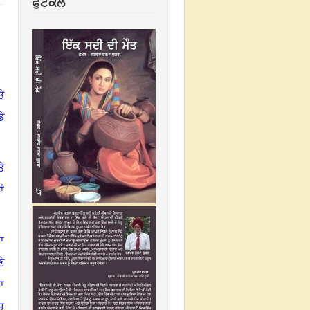
ਫੁਟਕਲ
ੇ
ੇ
ੇ
ਂ
ਾ
ੇ
ਾ
ਚ