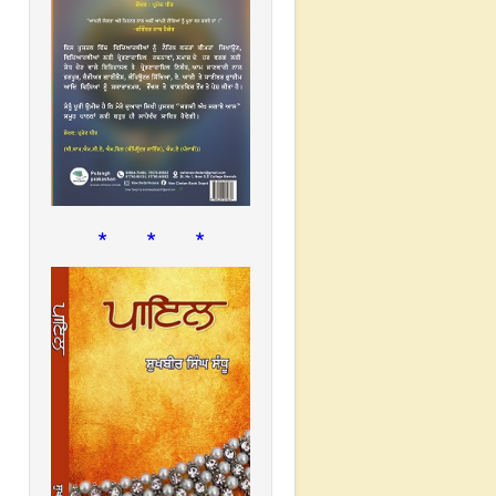
* * *