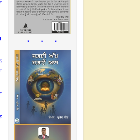
ਸ
।
* * *
ਨ
ਾ
ਾ
ੜ