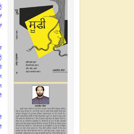
ੰ
ਂ
ਂ
ਵ
ੰ
ੇ
ਨ
ਨ
ਈ
ੀ
ੀ