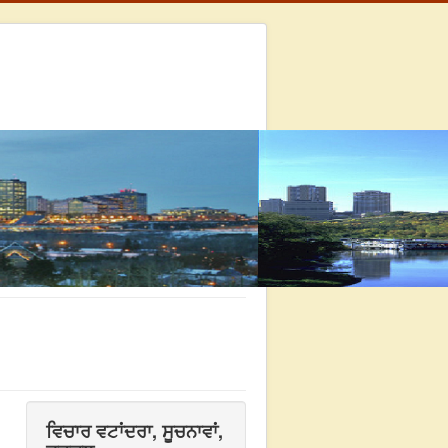
ਵਿਚਾਰ ਵਟਾਂਦਰਾ, ਸੂਚਨਾਵਾਂ,