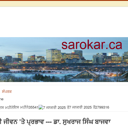
ਸੰਪਰਕ
ne
ਇਸ ਮਹੀਨੇ
35541
7 ਜਨਵਰੀ 2025 ਤੋਂ
2799316
ੀਵਨ ’ਤੇ ਪ੍ਰਭਾਵ --- ਡਾ. ਸੁਖਰਾਜ ਸਿੰਘ ਬਾਜਵਾ