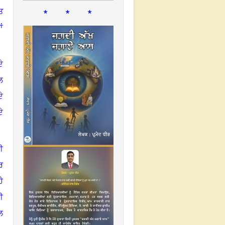
* * *
ਤ
ਂ
ੇ
ਲ
ੇ
ੇ
ਈ
ਰ
ੈ
ੀ
ਲ