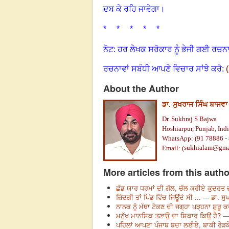
ਦਬ ਕੇ ਰਹਿ ਜਾਵੇਗਾ
।
* * * * *
ਨੋਟ: ਹਰ ਲੇਖਕ ਸਰੋਕਾਰ ਨੂੰ ਭੇਜੀ ਗਈ ਰਚਨਾ
ਰਚਨਾਵਾਂ ਸਬੰਧੀ ਆਪਣੇ ਵਿਚਾਰ ਸਾਂਝੇ ਕਰੋ:
(
About the Author
ਡਾ. ਸੁਖਰਾਜ ਸਿੰਘ ਬਾਜਵਾ
Dr. Sukhraj S Bajwa
Hoshiarpur, Punjab, Indi
WhatsApp: (91 78886 -
sukhialam@gma
Email: (
More articles from this autho
ਛੱਡ ਯਾਰ ਧਰਮਾਂ ਦੀ ਗੱਲ, ਚੱਲ ਕਰੀਏ ਕੁਦਰਤ ਦ
ਜ਼ਿੰਦਗੀ ਤਾਂ ਪਿੰਡ ਵਿੱਚ ਜਿਊਂਦੇ ਸੀ ... --- ਡਾ. 
ਨਾਨਕ ਨੂੰ ਮੱਥਾ ਟੇਕਣ ਦੀ ਜਗ੍ਹਾ ਪੜ੍ਹਨਾ ਸ਼ੁਰੂ ਕ
ਮਨੁੱਖ ਮਾਨਸਿਕ ਤਣਾਉ ਦਾ ਸ਼ਿਕਾਰ ਕਿਉਂ ਹੈ? ---
ਪਹਿਲਾਂ ਆਪਣਾ ਪੰਜਾਬ ਬਚਾ ਲਈਏ, ਬਾਕੀ ਰੇੜਕੇ ਬ