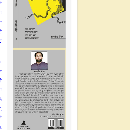
ਂ
ਂ
ਆ
ੋ
ਰ
ਾ
ਾ
ਈ
ਂ
ੇ
ਂ,
ਂ
ਣ