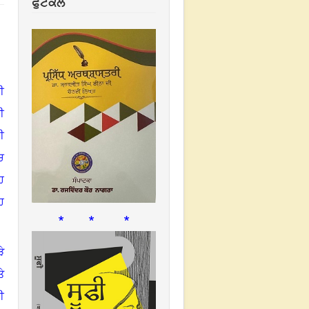
ਫੁਟਕਲ
ੀ
ੀ
ੀ
ਚ
ਹ
ਿ
* * *
ੇ
ੇ
ਈ