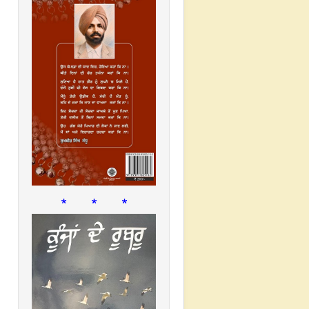
* * *