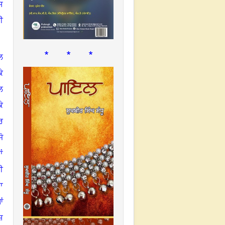
ਸ
ੀ
* * *
ਲ
ੇ
ਲ
ੇ
ਰ
ੋ
ਂ
ੀ
ਾ
ਂ
ਸ਼