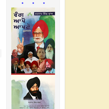
* * *