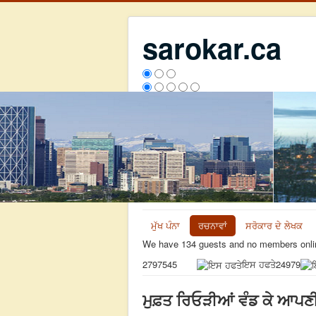
sarokar.ca
ਮੁੱਖ ਪੰਨਾ
ਰਚਨਾਵਾਂ
ਸਰੋਕਾਰ ਦੇ ਲੇਖਕ
We have 134 guests and no members onli
ਇਸ ਹਫਤੇ
24979
2797545
ਮੁਫ਼ਤ ਰਿਓੜੀਆਂ ਵੰਡ ਕੇ ਆਪਣੀ 